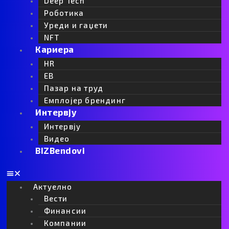
c
Deep Tech
Роботика
o
Уреди и гаџети
NFT
Кариера
n
HR
EB
Пазар на труд
Емплојер брендинг
Интервју
Интервју
Видео
BIZBendovi
Актуелно
Вести
Финансии
Компании