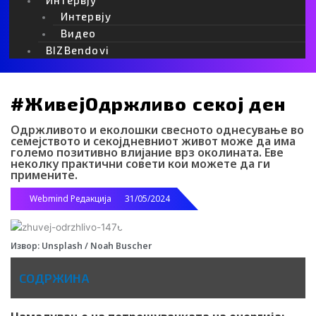
Интервју
Видео
BIZBendovi
#ЖивејОдржливо секој ден
Одржливото и еколошки свесното однесување во
семејството и секојдневниот живот може да има
големо позитивно влијание врз околината. Еве
неколку практични совети кои можете да ги
примените.
Webmind Редакција
31/05/2024
Извор: Unsplash / Noah Buscher
СОДРЖИНА