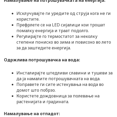
Намалување на потрошувачката на енергија:
Исклучувајте ги уредите од струја кога не ги
користите.
Префрлете се на LED сијалици кои трошат
помалку енергија и траат подолго.
Регулирајте го термостатот за неколку
степени пониско во зима и повисоко во лето
за да заштедите енергија.
Одржлива потрошувачка на вода:
Инсталирајте штедливи славини и тушеви за
да ја намалите потрошувачката на вода.
Поправете ги сите истекувања на вода во
домот што побрзо.
Користете дождовница за полевање на
растенијата и градината.
Намалување на отпадот: