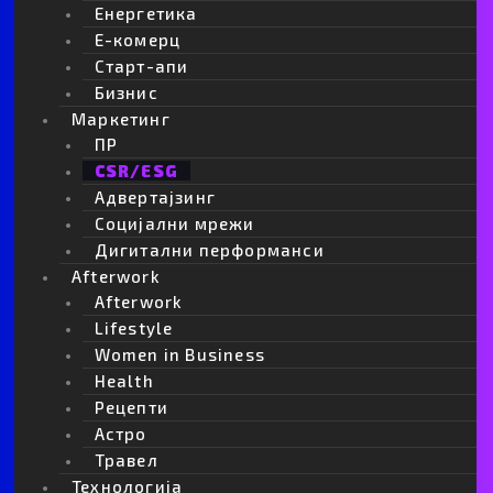
Енергетика
Е-комерц
Старт-апи
Бизнис
Маркетинг
ПР
CSR/ESG
Адвертајзинг
Социјални мрежи
Дигитални перформанси
Afterwork
Afterwork
Lifestyle
Women in Business
Health
Рецепти
Астро
Травел
Технологија