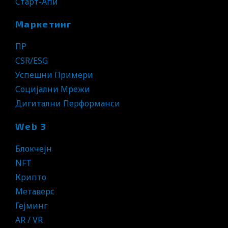
Старт-Апи
Маркетинг
ПР
CSR/ESG
Успешни Примери
Социјални Мрежи
Дигитални Перформанси
Web 3
Блокчејн
NFT
Крипто
Метаверс
Гејминг
AR / VR