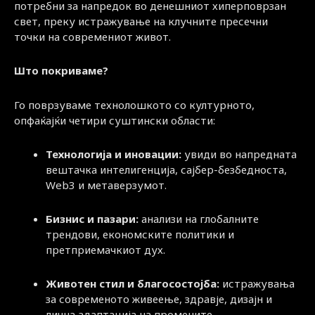
потребни за напредок во денешниот хиперповрзан
свет, преку истражување на клучните пресечни
точки на современиот живот.
Што покриваме?
Го поврзуваме технолошкото со културното,
опфаќајќи четири суштински области:
Технологија и иновации:
увиди во напредната
вештачка интелигенција, сајбер-безбедноста,
Web3 и метаверзумот.
Бизнис и пазари:
анализи на глобалните
трендови, економските политики и
претприемачкиот дух.
Животен стил и благосостојба:
истражувања
за современото живеење, здравје, дизајн и
лична адаптација на промените.