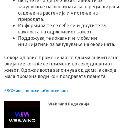
Вклучете ги децата во активности за
зачувување на околината како рециклирање,
садење на растенија и чистење на
природата.
Информирајте се себе си и другите за
важноста на одржливиот живот.
Поддржувајте локални и глобални
иницијативи за зачувување на околината.
Секоја од овие промени може да има значително
влијание кога ќе се примени во секојдневниот
живот. Одржливоста започнува од дома, а секоја
мала промена води кон поздравата планета.
ESG
Живеј одржливо
Одржливост
Webmind Редакција