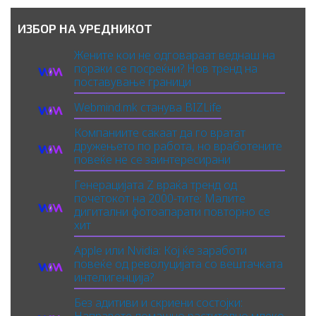
ИЗБОР НА УРЕДНИКОТ
Жените кои не одговараат веднаш на
пораки се посреќни? Нов тренд на
поставување граници
Webmind.mk станува BIZLife
Компаниите сакаат да го вратат
дружењето по работа, но вработените
повеќе не се заинтересирани
Генерацијата Z враќа тренд од
почетокот на 2000-тите: Малите
дигитални фотоапарати повторно се
хит
Apple или Nvidia: Кој ќе заработи
повеќе од револуцијата со вештачката
интелигенција?
Без адитиви и скриени состојки:
Направете домашно растително млеко