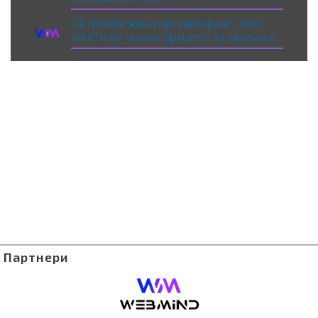
Сè повеќе жени организираат „solo
date“ и не чекаат друштво за уживање
Партнери