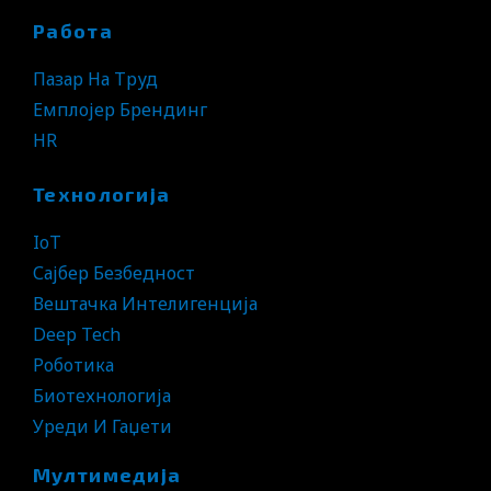
Работа
Пазар На Труд
Емплојер Брендинг
HR
Технологија
IoT
Сајбер Безбедност
Вештачка Интелигенција
Deep Tech
Роботика
Биотехнологија
Уреди И Гаџети
Мултимедија