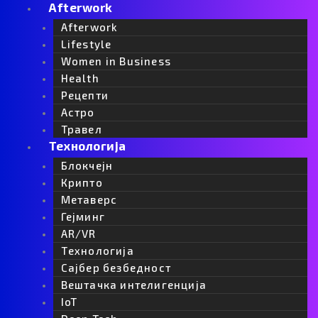
k
a
-
n
Afterwork
Afterwork
m
t
Lifestyle
Women in Business
i
Health
Рецепти
k
Астро
Травел
t
Технологија
Блокчејн
o
Крипто
Метаверс
k
Гејминг
AR/VR
-
Tехнологија
Сајбер безбедност
i
Вештачка интелигенција
IoT