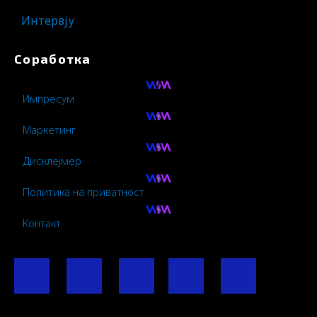
Интервју
Соработка
Импресум
Маркетинг
Дисклејмер
Политика на приватност
Контакт
F
I
Y
I
L
a
n
o
c
i