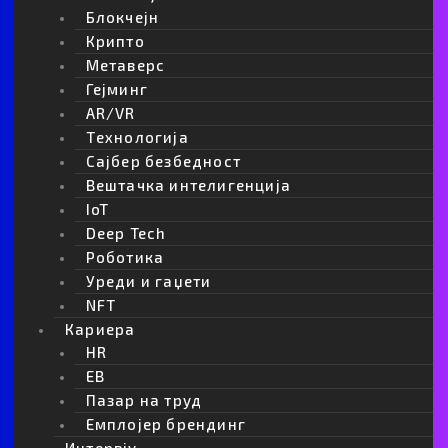
Блокчејн
Крипто
Метаверс
Гејминг
AR/VR
Tехнологија
Сајбер безбедност
Вештачка интелигенција
IoT
Deep Tech
Роботика
Уреди и гаџети
NFT
Кариера
HR
EB
Пазар на труд
Емплојер брендинг
Интервју