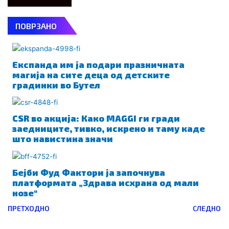
ПОВРЗАНО
Експанда им ја подари празничната
магија на сите деца од детските
градинки во Бутел
CSR во акција: Како MAGGI ги гради
заедниците, тивко, искрено и таму каде
што навистина значи
Бејби Фуд Фактори ја започнува
платформата „Здрава исхрана од мали
нозе“
Prev
ПРЕТХОДНО
СЛЕДНО