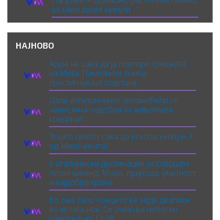
за само десет минути
НАЈНОВО
Apple не сака да ја повтори грешката
на Meta: Паметните очила
пристигнуваат подоцна
Дали електричните автомобили се
навистина подобри за животната
средина?
Зошто светот сака да ископа хелиум-3
од Месечината?
5 италијански дестинации за совршен
летен викенд: Море, природа, уметност
и најдобра храна
Во ова село сонцето ќе зајде двапати
во истата ноќ: Се очекува небесен
спектакл на 12.08