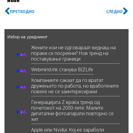
нозе“
Prev
N
ПРЕТХОДНО
СЛЕДНО
Избор на уредникот
Жените кои не одговараат веднаш на
пораки се посреќни? Нов тренд на
поставување граници
Webmind.mk станува BIZLife
Компаниите сакаат да го вратат
дружењето по работа, но вработените
повеќе не се заинтересирани
Генерацијата Z враќа тренд од
почетокот на 2000-тите: Малите
дигитални фотоапарати повторно се
хит
Apple или Nvidia: Кој ќе заработи