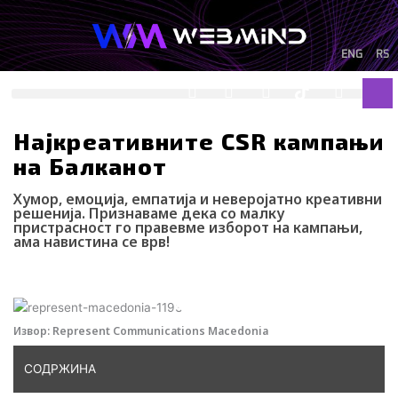
Skip
to
content
ENG
RS
F
I
Y
I
L
Sea
a
n
o
c
i
c
s
u
o
n
e
t
t
-
k
Најкреативните CSR кампањи
b
a
u
t
e
на Балканот
o
g
b
i
d
o
r
e
k
i
k
a
-
n
Хумор, емоција, емпатија и неверојатно креативни
m
t
решенија. Признаваме дека со малку
пристрасност го правевме изборот на кампањи,
i
ама навистина се врв!
k
t
Теодора Радончиќ
09/04/2024
o
k
-
i
Извор: Represent Communications Macedonia
c
o
СОДРЖИНА
n