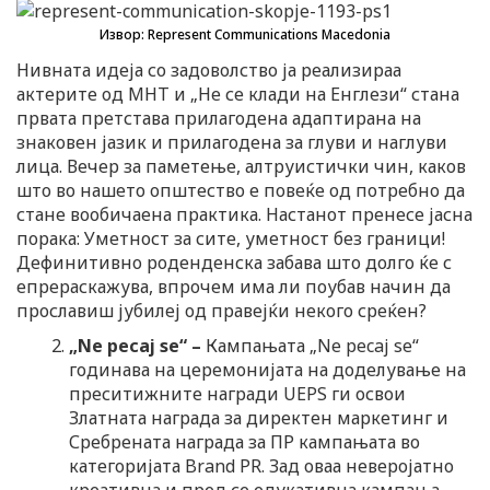
Извор: Represent Communications Macedonia
Нивната идеја со задоволство ја реализираа
актерите од МНТ и „Не се клади на Енглези“ стана
првата претстава прилагодена адаптирана на
знаковен јазик и прилагодена за глуви и наглуви
лица. Вечер за паметење, алтруистички чин, каков
што во нашето општество е повеќе од потребно да
стане вообичаена практика. Настанот пренесе јасна
порака: Уметност за сите, уметност без граници!
Дефинитивно роденденска забава што долго ќе с
епрераскажува, впрочем има ли поубав начин да
прославиш јубилеј од правејќи некого среќен?
„
Ne pecaj se
“
–
Кампањата „Ne pecaj se“
годинава на церемонијата на доделување на
преситижните награди UEPS ги освои
Златната награда за директен маркетинг и
Сребрената награда за ПР кампањата во
категоријата Brand PR. Зад оваа неверојатно
креативна и пред се едукативна кампања