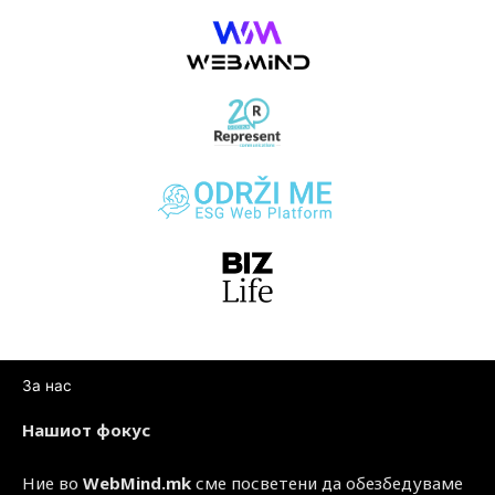
За нас
Нашиот фокус
Ние во
WebMind.mk
сме посветени да обезбедуваме