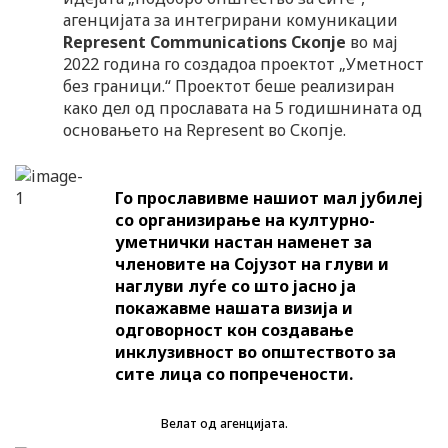
агенцијата за интегрирани комуникации
Represent Communications Скопје
во мај
2022 година го создадоа проектот „Уметност
без граници.“ Проектот беше реализиран
како дел од прославата на 5 годишнината од
основањето на Represent во Скопје.
Го прославивме нашиот мал јубилеј
со организирање на културно-
уметнички настан наменет за
членовите на Сојузот на глуви и
наглуви луѓе со што јасно ја
покажавме нашата визија и
одговорност кон создавање
инклузивност во општеството за
сите лица со попречености.
Велат од агенцијата.