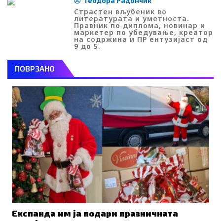
Теодора Радончиќ
Страстен вљубеник во
литературата и уметноста.
Правник по диплома, новинар и
маркетер по убедување, креатор
на содржина и ПР ентузијаст од
9 до 5.
ПОВРЗАНО
Експанда им ја подари празничната