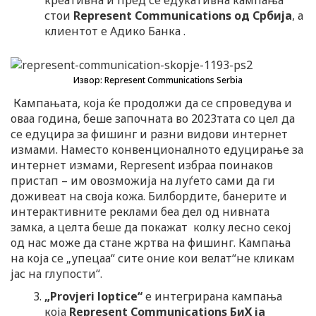
стои
Represent Communications
од Србија
, а
клиентот е Адико Банка .
Извор: Represent Communications Serbia
Кампањата, која ќе продолжи да се спроведува и
оваа година, беше започната во 2023тата со цел да
се едуцира за фишинг и разни видови интернет
измами. Наместо конвенционалното едуцирање за
интернет измами, Represent избраа поинаков
пристап – им овозможија на луѓето сами да ги
доживеат на своја кожа. Билбордите, банерите и
интерактивните реклами беа дел од нивната
замка, а целта беше да покажат колку лесно секој
од нас може да стане жртва на фишинг. Кампања
на која се „упецаа“ сите оние кои велат“не кликам
јас на глупости“.
„Provjeri loptice“
е интегрирана кампања
која
Represent Communications БиХ ја