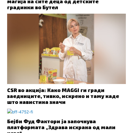
магија на сите деца од детските
градинки во Бутел
CSR во акција: Како MAGGI ги гради
заедниците, тивко, искрено и таму каде
што навистина значи
Бејби Фуд Фактори ја започнува
платформата „Здрава исхрана од мали