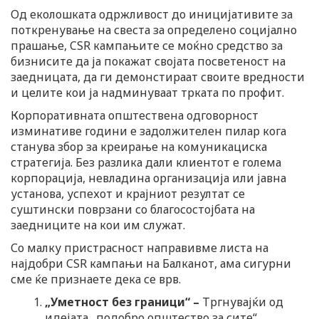
Од еколошката одржливост до иницијативите за
поткренување на свеста за определено социјално
прашање, CSR кампањите се моќно средство за
бизнисите да ја покажат својата посветеност на
заедницата, да ги демонстираат своите вредности
и целите кои ја надминуваат трката по профит.
Корпоративната општествена одговорност
изминативе години е задолжителен пилар кога
станува збор за креирање на комуникациска
стратегија. Без разлика дали клиентот е голема
корпорација, невладина организација или јавна
установа, успехот и крајниот резултат се
суштински поврзани со благосостојбата на
заедниците на кои им служат.
Со малку пристрасност направивме листа на
најдобри CSR кампањи на Балканот, ама сигурни
сме ќе признаете дека се врв.
„Уметност без граници“
–
Тргнувајќи од
идејата „подобро општество за сите“,