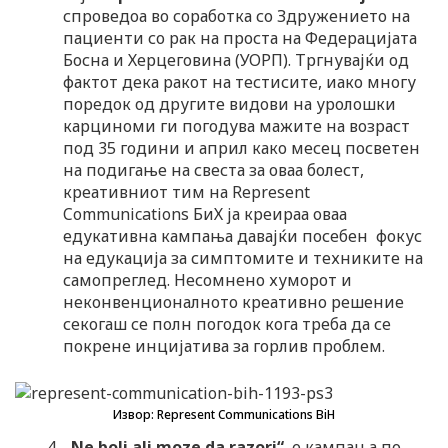
спроведоа во соработка со Здружението на
пациенти со рак на проста на Федерацијата
Босна и Херцеговина (УОРП). Тргнувајќи од
фактот дека ракот на тестисите, иако многу
поредок од другите видови на уролошки
карциноми ги погодува мажите на возраст
под 35 години и април како месец посветен
на подигање на свеста за оваа болест,
креативниот тим на Represent
Communications БиХ ја креираа оваа
едукативна кампања давајќи посебен фокус
на едукација за симптомите и техниките на
самопреглед. Несомнено хуморот и
неконвенционалното креативно решение
секогаш се полн погодок кога треба да се
покрене инцијатива за горлив проблем.
Извор: Represent Communications BiH
„Ne boli ali moze da razori“
e кампања по