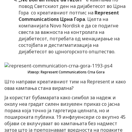
повод Светскиот ден на дијабетесот во Црна
Гора со креативниот потпис на
Represent
Communications Црна Гора
. Целта на
компанијата Novo Nordisk е да се подигне
свеста за важноста на контролата на
дијабетесот, потребата од менаџирање на
состојбата и дестигматизација на
дијабетесот во црногорското општество.
Извор: Represent Communications Crna Gora
Што направи креативниот тим на Represent и како
оваа кампања стана вирална?
Ја користат бубамарата како симбол за надеж и
околу неа градат силен визуелен приказ со јасна
порака која точно ја таргетира целната, но и
пошироката публика. 19 инфлуенсери со вкупно 45
објави се вклучуваат во кампањата без надмест
затоа што ја препознаваат вредноста на пораките