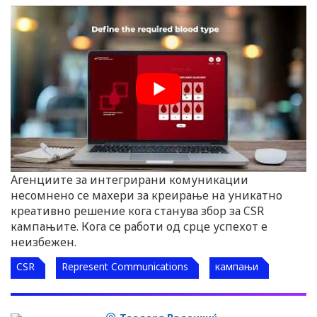
Агенциите за интегрирани комуникации
несомнено се махери за креирање на уникатно
креативно решение кога станува збор за CSR
кампањите. Кога се работи од срце успехот е
неизбежен.
CSR
Represent Communications
кампањи