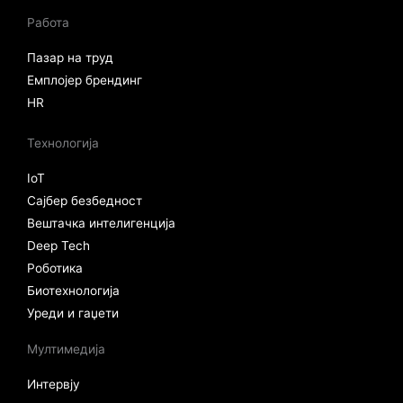
Работа
Пазар на труд
Емплојер брендинг
HR
Технологија
IoT
Сајбер безбедност
Вештачка интелигенција
Deep Tech
Роботика
Биотехнологија
Уреди и гаџети
Мултимедија
Интервју