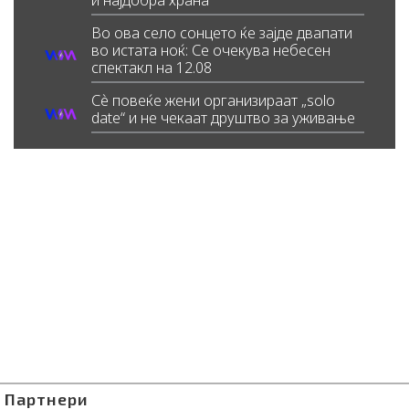
и најдобра храна
Во ова село сонцето ќе зајде двапати
во истата ноќ: Се очекува небесен
спектакл на 12.08
Сè повеќе жени организираат „solo
date“ и не чекаат друштво за уживање
Партнери