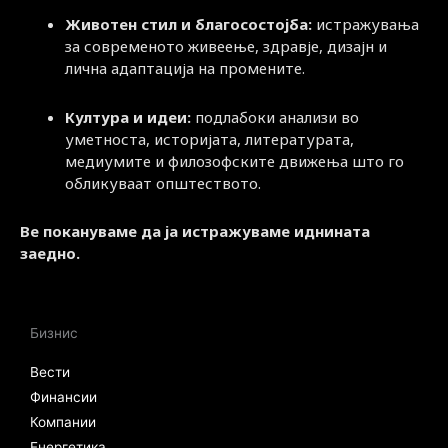
Животен стил и благосостојба:
истражувања
за современото живеење, здравје, дизајн и
лична адаптација на промените.
Култура и идеи:
подлабоки анализи во
уметноста, историјата, литературата,
медиумите и филозофските движења што го
обликуваат општеството.
Ве покануваме да ја истражуваме иднината
заедно.
Бизнис
Вести
Финансии
Компании
Енергетика