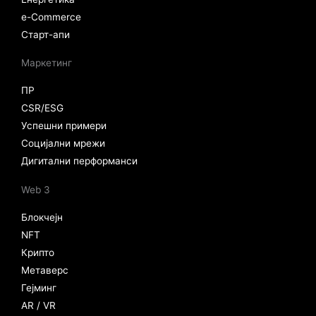
e-Commerce
Старт-апи
Маркетинг
ПР
CSR/ESG
Успешни примери
Социјални мрежи
Дигитални перформанси
Web 3
Блокчејн
NFT
Крипто
Метаверс
Гејминг
AR / VR