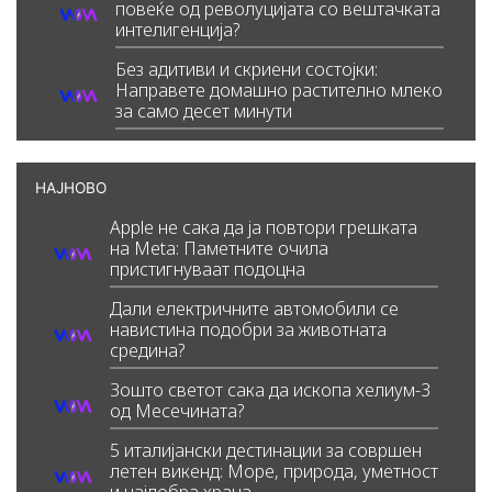
повеќе од револуцијата со вештачката
интелигенција?
Без адитиви и скриени состојки:
Направете домашно растително млеко
за само десет минути
НАЈНОВО
Apple не сака да ја повтори грешката
на Meta: Паметните очила
пристигнуваат подоцна
Дали електричните автомобили се
навистина подобри за животната
средина?
Зошто светот сака да ископа хелиум-3
од Месечината?
5 италијански дестинации за совршен
летен викенд: Море, природа, уметност