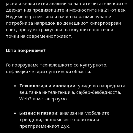
јасни и квалитетни анализи за нашите читатели кои се
движат низ предизвиците и можностите на 21-от век.
Нудиме перспектива и начин на размислување
потребни за напредок во денешниот хиперповрзан
свет, преку истражување на клучните пресечни
точки на современиот живот.
Што покриваме?
Го поврзуваме технолошкото со културното,
опфаќајќи четири суштински области:
Технологија и иновации:
увиди во напредната
вештачка интелигенција, сајбер-безбедноста,
Web3 и метаверзумот.
Бизнис и пазари:
анализи на глобалните
трендови, економските политики и
претприемачкиот дух.