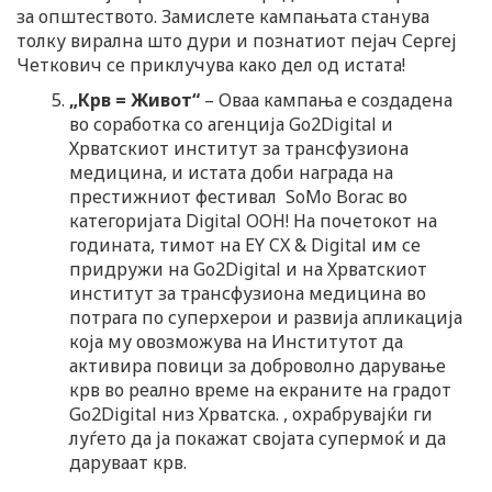
за општеството. Замислете кампањата станува
толку вирална што дури и познатиот пејач Сергеј
Четкович се приклучува како дел од истата!
„Крв = Живот“
– Оваа кампања е создадена
во соработка со агенција Go2Digital и
Хрватскиот институт за трансфузиона
медицина, и истата доби награда на
престижниот фестивал SoMo Borac во
категоријата Digital OOH! На почетокот на
годината, тимот на EY CX & Digital им се
придружи на Go2Digital и на Хрватскиот
институт за трансфузиона медицина во
потрага по суперхерои и развија апликација
која му овозможува на Институтот да
активира повици за доброволно дарување
крв во реално време на екраните на градот
Go2Digital низ Хрватска. , охрабрувајќи ги
луѓето да ја покажат својата супермоќ и да
даруваат крв.