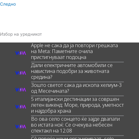
Следно
Избор на уредникот
Apple не сака да ја повтори грешката
на Meta: Паметните очила
пристигнуваат подоцна
Дали електричните автомобили се
навистина подобри за животната
средина?
Зошто светот сака да ископа хелиум-3
од Месечината?
5 италијански дестинации за совршен
летен викенд: Море, природа, уметност
и најдобра храна
Во ова село сонцето ќе зајде двапати
во истата ноќ: Се очекува небесен
спектакл на 12.08
Сè повеќе жени организираат „solo