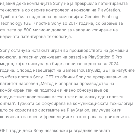
n
изјавил дека компанијата Sony не ја прекршила патентираната
технологија со своите контролери и конзоли на PlayStation.
Тужбата била поднесена од компанијата Genuine Enabling
Technology (GET) против Sony во 2017 година, со барање за
отштета од 500 милиони долари за наводно копирање на
нејзината патентирана технологија.
Sony останува истакнат играч во производството на домашни
конзоли, а гласини укажуваат на развој на PlayStation 5 Pro
модел, кој се очекува да биде лансиран подоцна во 2024
година. Според извештајот на Games Industry.Biz, GET ја изгубиле
тужбата против Sony. GET го обвини Sony за прекршување на
патентот насловен „Метод и апарат за производство на
комбиниран тек на податоци и нивно обновување од
соодветниот кориснички влезен тек и најмалку еден влезен
сигнал“. Тужбата се фокусирала на комуникациската технологија
што се користи во системите на PlayStation, вклучувајќи ги
копчињата за внес и фреквенциите на контрола на движењето.
GET тврди дека Sony незаконски ја вградиле нивната