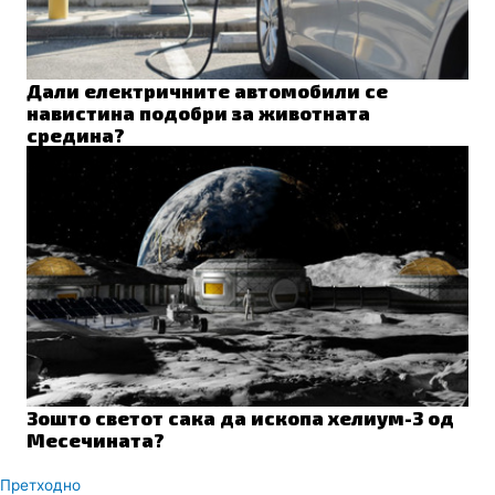
Дали електричните автомобили се
навистина подобри за животната
средина?
Зошто светот сака да ископа хелиум-3 од
Месечината?
Prev
Next
Претходно