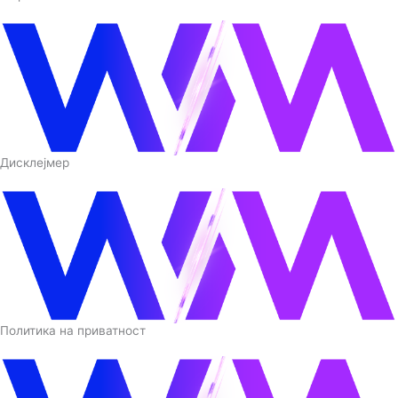
Дисклејмер
Политика на приватност