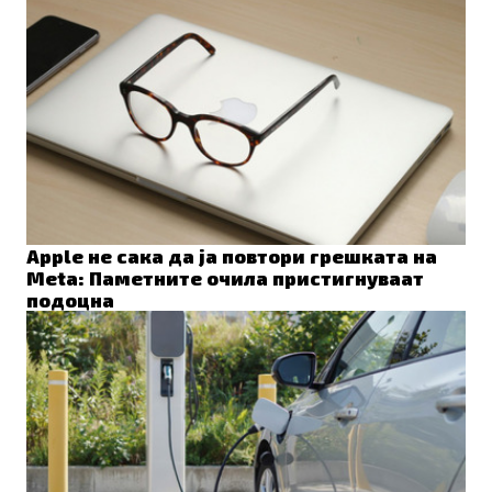
Apple не сака да ја повтори грешката на
Meta: Паметните очила пристигнуваат
подоцна