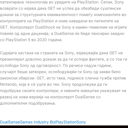
патентирана технологија во уредите на PlayStation. Сепак, Sony
возврати со изјава дека GET не успеа да обезбеди суштински
докази за структурната еквивалентност помеѓу компонентите во
контролорите на PlayStation и оние наведени во патентите на
GET. Контролерот DualShock на Sony е камен-темелник на игрите
повеќе од една деценија, а DualSense ќе биде лансиран заедно
со PlayStation 5 во 2020 година.
Судијата застана на страната на Sony, изјавувајќи дека GET не
презентирал доволно докази за да ги оспори фактите, а со тоа ги
ослободи Sony од одговорност. По речиси седум години,
случајот беше затворен, ослободувајќи ги Sony од какви било
законски обврски. GET, исто така, поднесе слична тужба против
Nintendo, која е сè уште во тек. Sony продолжува да ги
подобрува своите контролери, и нивните извештаи укажуваат на
развој на нова верзија на контролерот DualSense со
дополнителни подобрувања.
DualSense
Games Industry.Biz
PlayStation
Sony