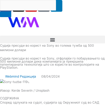
F
I
Y
I
L
Search
RS
ENG
Skip
a
n
o
c
i
to
content
c
s
u
o
n
e
t
t
-
k
b
a
u
t
e
o
g
b
i
d
o
r
e
k
i
k
a
-
n
Судија пресуди во корист на Sony во голема тужба од 500
m
t
милиони долари
i
Судија пресуди во корист на Sony, отфрлајќи го побарувањето од
k
500 милиони долари дека компанијата ја прекршила
патентираната технологија што се користи во контролорите на
t
PlayStation.
o
Webmind Редакција
08/04/2024
k
-
i
Извор: Kerde Severin / Unsplash
c
СОДРЖИНА
o
Според одлуката на судот, судијата од Окружниот суд во САД