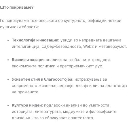
Што покриваме?
Го поврзуваме технолошкото со културното, опфаќајќи четири
суштински области:
Технологија и иновации:
увиди во напредната вештачка
интелигенција, сајбер-безбедноста, Web3 и метаверзумот.
Бизнис и пазари:
анализи на глобалните трендови,
економските политики и претприемачкиот дух.
Животен стил и благосостојба:
истражувања за
современото живеење, здравје, дизајн и лична адаптација
на промените.
Култура и идеи:
подлабоки анализи во уметноста,
историјата, литературата, медиумите и филозофските
движења што го обликуваат општеството.