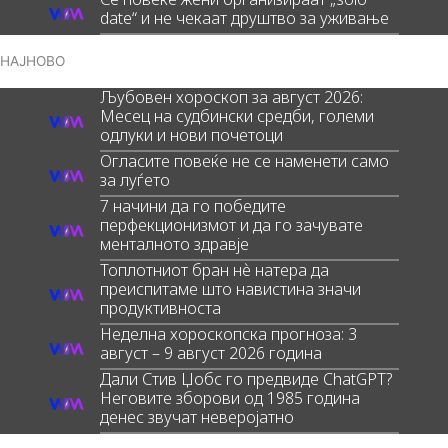
date“ и не чекаат друштво за уживање
НАЈНОВО
Љубовен хороскоп за август 2026:
Месец на судбински средби, големи
одлуки и нови почетоци
Огласите повеќе не се наменети само
за луѓето
7 начини да го победите
перфекционизмот и да го зачувате
менталното здравје
Топлотниот бран нè натера да
преиспитаме што навистина значи
продуктивноста
Неделна хороскопска прогноза: 3
август – 9 август 2026 година
Дали Стив Џобс го предвиде ChatGPT?
Неговите зборови од 1985 година
денес звучат неверојатно