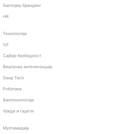
Емплојер брендинг
HR
Технологија
IoT
Сајбер безбедност
Вештачка интелигенција
Deep Tech
Роботика
Биотехнологија
Уреди и гаџети
Мултимедија