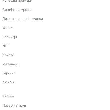
Успешни примери
Социјални мрежи
Дигитални перформанси
Web 3
Блокчејн
NFT
Крипто
Метаверс
Гејминг
AR / VR
Работа
Пазар на труд