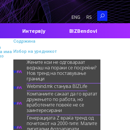
Search
ENG
RS
Интервју
BIZBendovi
Содржина
а
Избор на уредникот
да има
ко
Жените кои не одговараат
веднаш на пораки се посреќни?
Нов тренд на поставување
граници
Webmind.mk станува BIZLife
Компаниите сакаат да го вратат
дружењето по работа, но
вработените повеќе не се
заинтересирани
Генерацијата Z враќа тренд од
почетокот на 2000-тите: Малите
дигитални фотоапарати