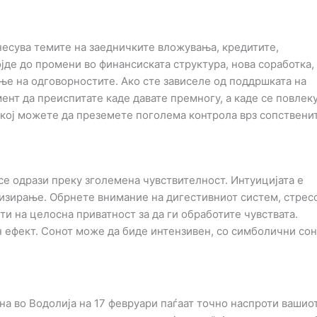
есува темите на заедничките вложувања, кредитите,
јде до промени во финансиската структура, нова соработка,
е на одговорностите. Ако сте зависеле од поддршката на
мент да преиспитате каде давате премногу, а каде се повлек
 кој можете да преземете поголема контрола врз сопствени
е одрази преку зголемена чувствителност. Интуицијата е
лизирање. Обрнете внимание на дигестивниот систем, стрес
и на целосна приватност за да ги обработите чувствата.
 ефект. Сонот може да биде интензивен, со симболични сон
 во Водолија на 17 февруари паѓаат точно наспроти вашиот