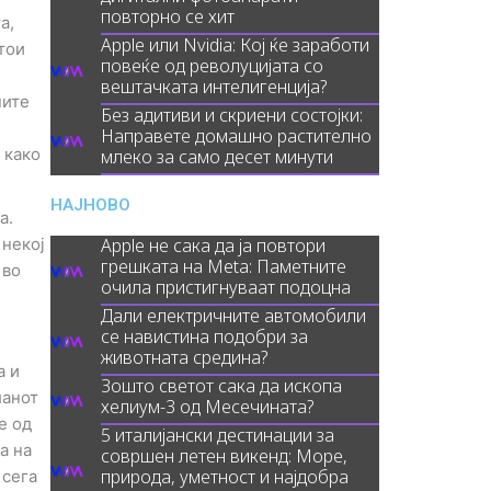
повторно се хит
а,
Apple или Nvidia: Кој ќе заработи
тои
повеќе од револуцијата со
вештачката интелигенција?
ните
Без адитиви и скриени состојки:
Направете домашно растително
 како
млеко за само десет минути
НАЈНОВО
а.
 некој
Apple не сака да ја повтори
грешката на Meta: Паметните
 во
очила пристигнуваат подоцна
Дали електричните автомобили
се навистина подобри за
животната средина?
а и
Зошто светот сака да ископа
ланот
хелиум-3 од Месечината?
е од
5 италијански дестинации за
а на
совршен летен викенд: Море,
природа, уметност и најдобра
 сега