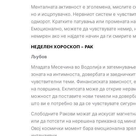
Менталната активност е зголемена, мислите се
но и исцрпувачко. Нервниот систем е чувствит
одморот. Кратките патувања или промената н
Емоционално, можете да чувствувате немир, 
немирен ако не најдете начин да ги смирите 
НЕДЕЛЕН ХОРОСКОП – РАК
Љубов
Младата Месечина во Водолија и затемнување
зоната на интимноста, довербата и заедничкит
чувствителни теми. Финансиската зависност, е
на површина. Еклипсата може да открие нера
можност да поставите нови темели на доверба
што ви е потребно за да се чувствувате сигурн
Слободните Ракови можат да искусат магнетна
или да потсети на нерешена приказна од минат
Овој космички момент бара емоционална зрело
интензивни.