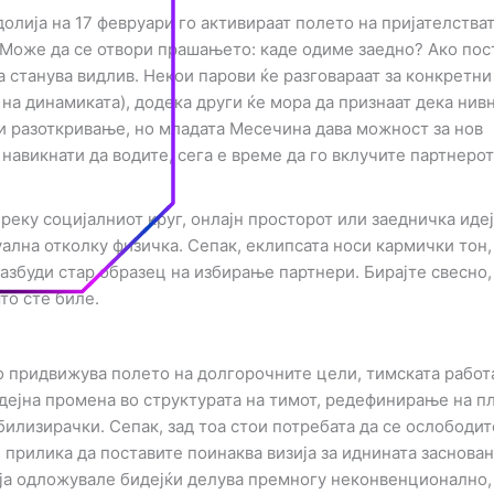
лија на 17 февруари го активираат полето на пријателстват
 Може да се отвори прашањето: каде одиме заедно? Ако пос
га станува видлив. Некои парови ќе разговараат за конкретни
на динамиката), додека други ќе мора да признаат дека нив
си разоткривање, но младата Месечина дава можност за нов
 навикнати да водите, сега е време да го вклучите партнерот
еку социјалниот круг, онлајн просторот или заедничка идеј
лна отколку физичка. Сепак, еклипсата носи кармички тон,
разбуди стар образец на избирање партнери. Бирајте свесно,
то сте биле.
 придвижува полето на долгорочните цели, тимската работ
дејна промена во структурата на тимот, редефинирање на п
билизирачки. Сепак, зад тоа стои потребата да се ослободит
прилика да поставите поинаква визија за иднината заснован
е ја одложувале бидејќи делува премногу неконвенционално,