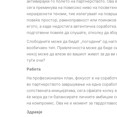
активирајќи го полето на партнерството. Ова е
сега преминува на повисоко ниво на посветено
неразјаснети тензии, тие излегуваат на повр
повеќе простор, рамноправност или поинаков 
егото, а каде недостига автентична соработка
подготвени повеќе да слушате, отколку да збо
Слободните може да бидат „погодени“ од нагл
вообичаен тип. Привлечноста може да биде си
некој може да влезе во вашиот живот за да ви
туѓи очи?
Работа
На професионален план, фокусот е на соработ
во партнерството завршување на една соработк
сопствената иницијатива, сега сфаќате колку 
ќе мора да ги балансирате личните амбиции с
на компромис. Ова не е момент за тврдоглавос
Здравје