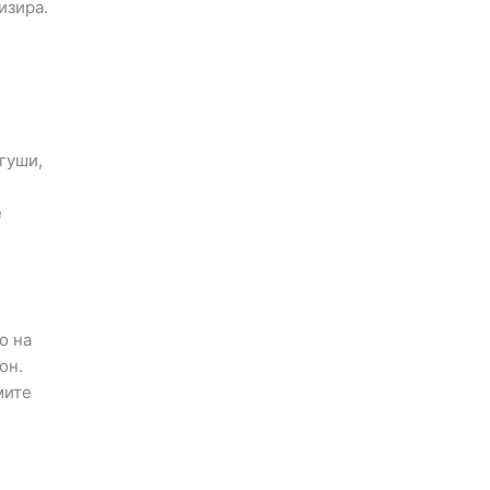
изира.
 гуши,
е
о на
он.
мите