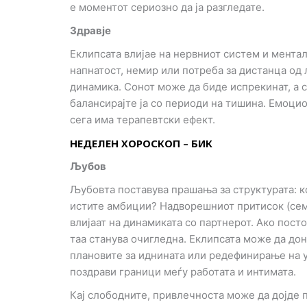
е моментот сериозно да ја разгледате.
n
Здравје
Еклипсата влијае на нервниот систем и мента
напнатост, немир или потреба за дистанца од 
динамика. Сонот може да биде испрекинат, а с
балансирајте ја со периоди на тишина. Емоцио
сега има терапевтски ефект.
НЕДЕЛЕН ХОРОСКОП – БИК
Љубов
Љубовта поставува прашања за структурата: ко
истите амбиции? Надворешниот притисок (сем
влијаат на динамиката со партнерот. Ако пос
таа станува очигледна. Еклипсата може да до
плановите за иднината или редефинирање на 
поздрави граници меѓу работата и интимата.
Кај слободните, привлечноста може да дојде 