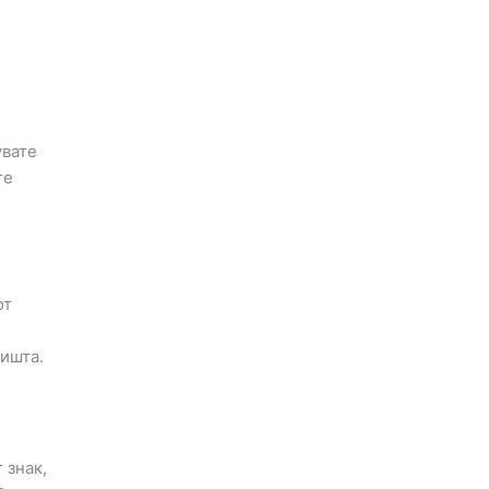
увате
те
от
ишта.
 знак,