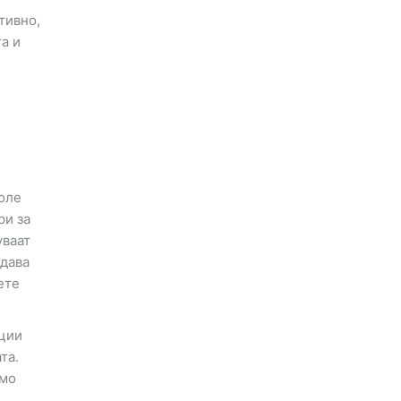
тивно,
а и
оле
ри за
уваат
 дава
ете
оции
та.
амо