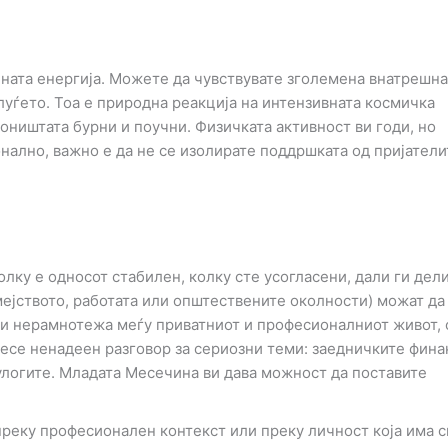
лната енергија. Можете да чувствувате зголемена внатрешна
луѓето. Тоа е природна реакција на интензивната космичка
оништата бурни и поучни. Физичката активност ви годи, но
нално, важно е да не се изолирате поддршката од пријатели
лку е односот стабилен, колку сте усогласени, дали ги дел
ејството, работата или општествените околности) можат да
тои нерамнотежа меѓу приватниот и професионалниот живот, 
несе ненадеен разговор за сериозни теми: заедничките фина
улогите. Младата Месечина ви дава можност да поставите
преку професионален контекст или преку личност која има 