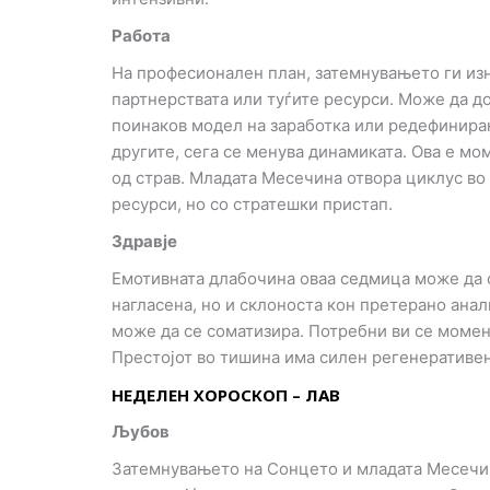
Работа
На професионален план, затемнувањето ги изн
партнерствата или туѓите ресурси. Може да до
поинаков модел на заработка или редефинирањ
другите, сега се менува динамиката. Ова е мо
од страв. Младата Месечина отвора циклус во
ресурси, но со стратешки пристап.
Здравје
Емотивната длабочина оваа седмица може да с
нагласена, но и склоноста кон претерано ана
може да се соматизира. Потребни ви се момент
Престојот во тишина има силен регенеративен
НЕДЕЛЕН ХОРОСКОП – ЛАВ
Љубов
Затемнувањето на Сонцето и младата Месечина