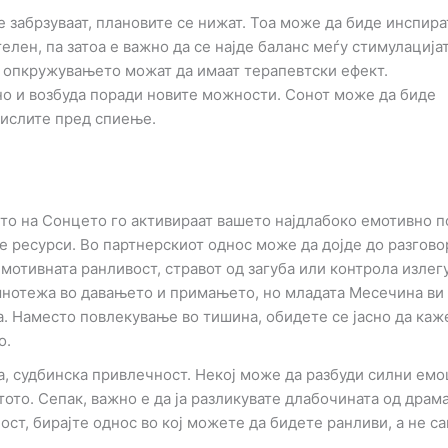
 забрзуваат, плановите се нижат. Тоа може да биде инспира
елен, па затоа е важно да се најде баланс меѓу стимулацијат
а опкружувањето можат да имаат терапевтски ефект.
но и возбуда поради новите можности. Сонот може да биде
мислите пред спиење.
то на Сонцето го активираат вашето најдлабоко емотивно п
е ресурси. Во партнерскиот однос може да дојде до разгово
мотивната ранливост, стравот од загуба или контрола излег
мнотежа во давањето и примањето, но младата Месечина ви
. Наместо повлекување во тишина, обидете се јасно да каж
о.
, судбинска привлечност. Некој може да разбуди силни ем
ото. Сепак, важно е да ја разликувате длабочината од драма
ст, бирајте однос во кој можете да бидете ранливи, а не с