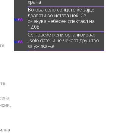
храна
Во ова село сонцето ќе зајде
двапати во истата ноќ: Се
очекува небесен спектакл на
12.08
Сè повеќе жени организираат
„solo date“ и не чекаат друштво
те
за уживање
ите
сега
нсии,
силна