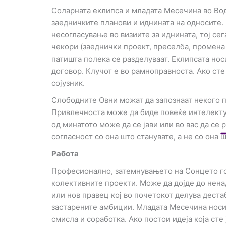
Соларната еклипса и младата Месечина во Водо
i
заедничките планови и иднината на односите.
несогласување во визиите за иднината, тој се
k
чекори (заеднички проект, преселба, промена 
патишта полека се разделуваат. Еклипсата но
t
договор. Клучот е во рамноправноста. Ако сте
сојузник.
o
Слободните Овни можат да запознаат некого пр
Привлечноста може да биде повеќе интелектуа
k
од минатото може да се јави или во вас да се 
согласност со она што станувате, а не со она ш
-
Работа
i
Професионално, затемнувањето на Сонцето го
колективните проекти. Може да дојде до нена
c
или нов правец кој во почетокот делува деста
застарените амбиции. Младата Месечина носи 
o
смисла и соработка. Ако постои идеја која ст