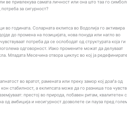
и ве привлекува самата личност или она што таа го симбол
 потреба за сигурност?
и во годината. Соларната еклипса во Водолија го активира
дојде до промена на позицијата, нова понуда или нагло во
чувствуваат потреба да се ослободат од структурата која ги
 поголема одговорност. Иако промените можат да делуваат
ла. Младата Месечина отвора циклус во кој ја редефинират
пнатост во вратот, рамената или преку замор кој доаѓа од
кон стабилност, а еклипсата може да го разниша тоа чувств
аземјуваат: престој во природа, побавен ритам, квалитетен с
а од амбиција и несигурност дозволете си пауза пред голе