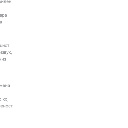
билен,
бара
а
ашиот
извук,
низ
омена
 кој
веност