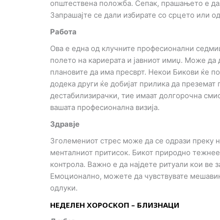
општествена положба. Сепак, прашањето е дал
Запрашајте се дали избирате со срцето или од
Работа
Ова е една од клучните професионални седмиц
полето на кариерата и јавниот имиџ. Може да 
плановите да има пресврт. Некои Бикови ќе по
додека други ќе добијат прилика да преземат
дестабилизирачки, тие имаат долгорочна смис
вашата професионална визија.
Здравје
Зголемениот стрес може да се одрази преку на
менталниот притисок. Бикот природно тежнее 
контрола. Важно е да најдете ритуали кои ве з
Емоционално, можете да чувствувате мешавин
одлуки.
НЕДЕЛЕН ХОРОСКОП – БЛИЗНАЦИ