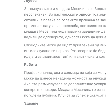
Љубов
Затемнувањето и младата Месечина во Водоли
перспективи. Во партнерските односи тоа знач
ситници, а повеќе со големите прашања за за
промена – патување, преселба, нов животен пл
младата Месечина нуди прилика заеднички да 
веднаш да одговорите, односот може да добие
Слободните може да бидат привлечени од личн
интелектуално ви парира. Разговорите ќе бид
идејата за „поинаков тип“ или вистинската ко
Работа
Професионално, ова е седмица во која се мену
може да донесе ненадејна можност за едукациј
Ако сте размислувале за дополнително усоврш
конкретни чекори. Младата Месечина го означ
поголема публика. Клучот за успех е фокусот, 
Здравје