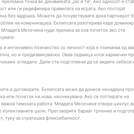
 преломна точка во динамиката „јас и ти“. Ако односот е ста
ст или ги редефинира правилата на играта. Ако постојат
шина без задршка. Можете да почувствувате дека партнерот 
облик на комуникација. Еклипсата разоткрива каде доминир
. Младата Месечина нуди прилика за нов почеток ако сте
рувате.
о и интензивно познанство со личност која е поинаква од в
лна, но и предизвикувачка. Оваа седмица носи кармички пр
 покаже огледало. Дали сте подготвени да се видите себеси 
ките и договорите. Еклипсата може да донесе ненадејна пр
а или почеток на нова, неочекувана. Ако се потпирате на
е важна тимската работа. Младата Месечина отвора циклус во
о колективните цели. Преговорите бараат трпение и подгот
т, туку за стратешка флексибилност.