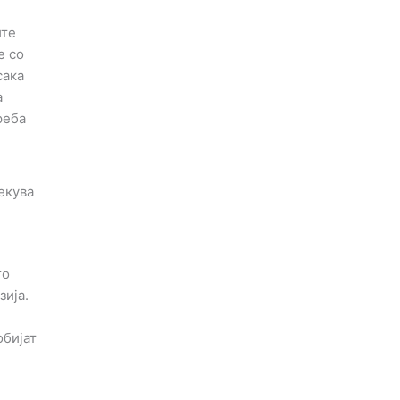
ите
е со
сака
а
реба
екува
то
зија.
обијат