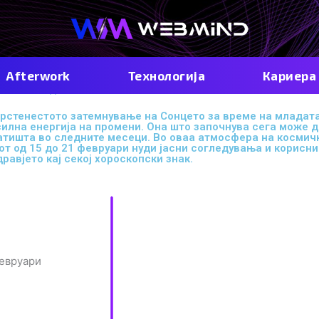
Afterwork
Технологија
Кариера
и 2026 година
прстенестото затемнување на Сонцето за време на младат
силна енергија на промени. Она што започнува сега може 
атишта во следните месеци. Во оваа атмосфера на космич
т од 15 до 21 февруари нуди јасни согледувања и корисни
равјето кај секој хороскопски знак.
февруари