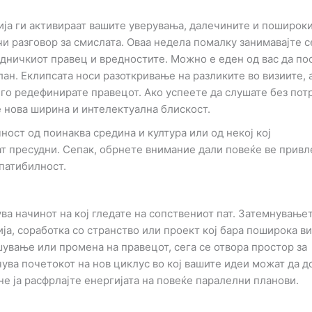
ја ги активираат вашите уверувања, далечините и поширок
и разговор за смислата. Оваа недела помалку занимавајте с
едничкиот правец и вредностите. Можно е еден од вас да по
ан. Еклипсата носи разоткривање на разликите во визиите, 
го редефинирате правецот. Ако успеете да слушате без пот
 нова ширина и интелектуална блискост.
ост од поинаква средина и култура или од некој кој
ат пресудни. Сепак, обрнете внимание дали повеќе ве привл
мпатибилност.
ва начинот на кој гледате на сопствениот пат. Затемнување
а, соработка со странство или проект кој бара поширока ви
ување или промена на правецот, сега се отвора простор за
ува почетокот на нов циклус во кој вашите идеи можат да д
не ја расфрлајте енергијата на повеќе паралелни планови.