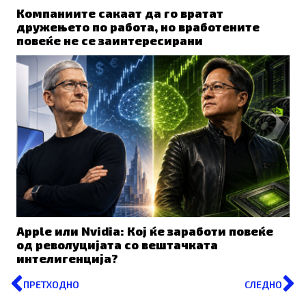
Компаниите сакаат да го вратат
дружењето по работа, но вработените
повеќе не се заинтересирани
Apple или Nvidia: Кој ќе заработи повеќе
од револуцијата со вештачката
интелигенција?
Prev
N
ПРЕТХОДНО
СЛЕДНО