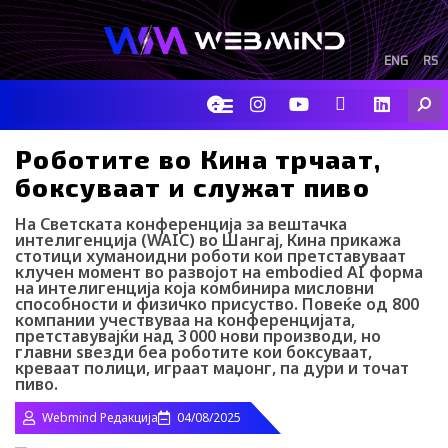
Skip
to
content
ENG
RS
F
I
Y
I
L
Searc
a
n
o
c
i
c
s
u
o
n
e
t
t
-
k
Роботите во Кина трчаат,
b
a
u
t
e
боксуваат и служат пиво
o
g
b
i
d
o
r
e
k
i
k
a
-
n
На Светската конференција за вештачка
m
t
интелигенција (WAIC) во Шангај, Кина прикажа
стотици хуманоидни роботи кои претставуваат
i
клучен момент во развојот на embodied AI форма
k
на интелигенција која комбинира мисловни
t
способности и физичко присуство. Повеќе од 800
o
компании учествуваа на конференцијата,
k
претставувајќи над 3 000 нови производи, но
-
главни ѕвезди беа роботите кои боксуваат,
i
креваат полици, играат маџонг, па дури и точат
c
пиво.
o
n
Webmind Редакција
04/08/2025