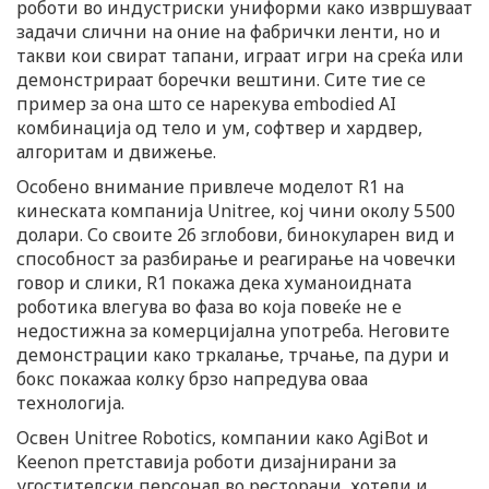
роботи во индустриски униформи како извршуваат
задачи слични на оние на фабрички ленти, но и
такви кои свират тапани, играат игри на среќа или
демонстрираат боречки вештини. Сите тие се
пример за она што се нарекува embodied AI
комбинација од тело и ум, софтвер и хардвер,
алгоритам и движење.
Особено внимание привлече моделот R1 на
кинеската компанија Unitree, кој чини околу 5 500
долари. Со своите 26 зглобови, бинокуларен вид и
способност за разбирање и реагирање на човечки
говор и слики, R1 покажа дека хуманоидната
роботика влегува во фаза во која повеќе не е
недостижна за комерцијална употреба. Неговите
демонстрации како тркалање, трчање, па дури и
бокс покажаа колку брзо напредува оваа
технологија.
Освен Unitree Robotics, компании како AgiBot и
Keenon претставија роботи дизајнирани за
угостителски персонал во ресторани, хотели и