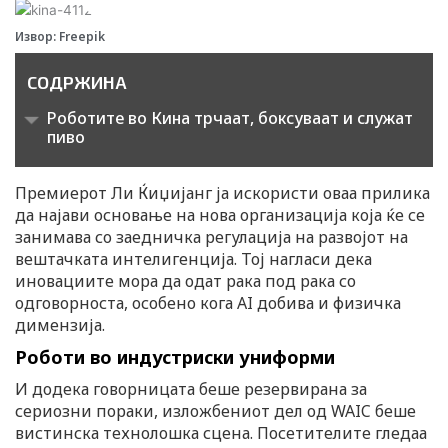
Извор: Freepik
СОДРЖИНА
Роботите во Кина трчаат, боксуваат и служат
пиво
Премиерот Ли Ќиџијанг ја искористи оваа прилика
да најави основање на нова организација која ќе се
занимава со заедничка регулација на развојот на
вештачката интелигенција. Тој нагласи дека
иновациите мора да одат рака под рака со
одговорноста, особено кога AI добива и физичка
димензија.
Роботи во индустриски униформи
И додека говорницата беше резервирана за
сериозни пораки, изложбениот дел од WAIC беше
вистинска технолошка сцена. Посетителите гледаа