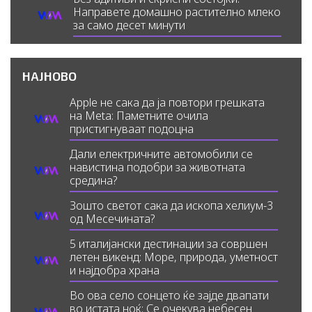
Направете домашно растително млеко
за само десет минути
НАЈНОВО
Apple не сака да ја повтори грешката
на Meta: Паметните очила
пристигнуваат подоцна
Дали електричните автомобили се
навистина подобри за животната
средина?
Зошто светот сака да ископа хелиум-3
од Месечината?
5 италијански дестинации за совршен
летен викенд: Море, природа, уметност
и најдобра храна
Во ова село сонцето ќе зајде двапати
во истата ноќ: Се очекува небесен