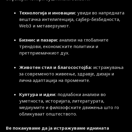
Технологија и иновации:
увиди во напредната
вештачка интелигенција, сајбер-безбедноста,
Web3 и метаверзумот.
Бизнис и пазари:
анализи на глобалните
трендови, економските политики и
претприемачкиот дух.
Животен стил и благосостојба:
истражувања
за современото живеење, здравје, дизајн и
лична адаптација на промените.
Култура и идеи:
подлабоки анализи во
уметноста, историјата, литературата,
медиумите и филозофските движења што го
обликуваат општеството.
Ве покануваме да ја истражуваме иднината