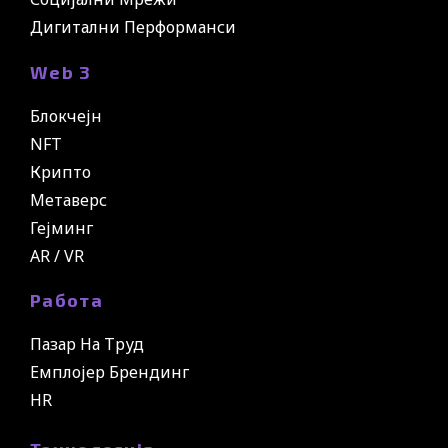
Дигитални Перформанси
Web 3
Блокчејн
NFT
Крипто
Метаверс
Гејминг
AR / VR
Работа
Пазар На Труд
Емплојер Брендинг
HR