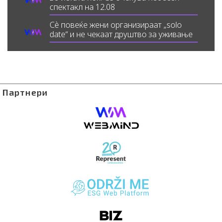
спектакл на 12.08
Сè повеќе жени организираат „solo
date“ и не чекаат друштво за уживање
Партнери