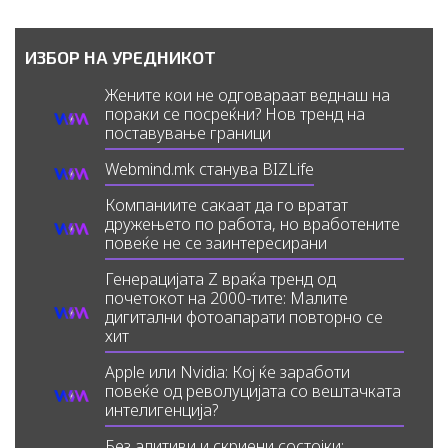
ИЗБОР НА УРЕДНИКОТ
Жените кои не одговараат веднаш на
пораки се посреќни? Нов тренд на
поставување граници
Webmind.mk станува BIZLife
Компаниите сакаат да го вратат
дружењето по работа, но вработените
повеќе не се заинтересирани
Генерацијата Z враќа тренд од
почетокот на 2000-тите: Малите
дигитални фотоапарати повторно се
хит
Apple или Nvidia: Кој ќе заработи
повеќе од револуцијата со вештачката
интелигенција?
Без адитиви и скриени состојки: