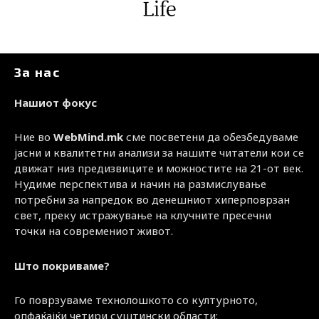
За нас
Нашиот фокус
Ние во
WebMind.mk
сме посветени да обезбедуваме
јасни и квалитетни анализи за нашите читатели кои се
движат низ предизвиците и можностите на 21-от век.
Нудиме перспектива и начин на размислување
потребни за напредок во денешниот хиперповрзан
свет, преку истражување на клучните пресечни
точки на современиот живот.
Што покриваме?
Го поврзуваме технолошкото со културното,
опфаќајќи четири суштински области: