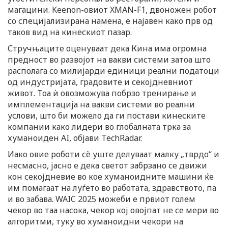
магацини. Keenon-овиот XMAN-F1, двоножен робот
со специјализирана намена, е најавен како прв од
таков вид на кинескиот пазар.
Стручњаците оценуваат дека Кина има огромна
предност во развојот на вакви системи затоа што
располага со милијарди единици реални податоци
од индустријата, градовите и секојдневниот
живот. Тоа ѝ овозможува побрзо тренирање и
имплементација на вакви системи во реални
услови, што би можело да ги постави кинеските
компании како лидери во глобалната трка за
хуманоиден AI, објави TechRadar.
Иако овие роботи сè уште делуваат малку „тврдo“ и
несмасно, јасно е дека светот забрзано се движи
кон секојдневие во кое хуманоидните машини ќе
им помагаат на луѓето во работата, здравството, па
и во забава. WAIC 2025 можеби е првиот голем
чекор во таа насока, чекор кој овојпат не се мери во
алгоритми, туку во хуманоидни чекори на