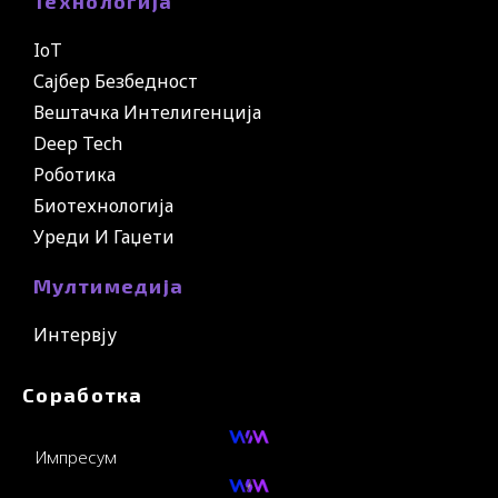
Технологија
IoT
Сајбер Безбедност
Вештачка Интелигенција
Deep Tech
Роботика
Биотехнологија
Уреди И Гаџети
Мултимедија
Интервју
Соработка
Импресум