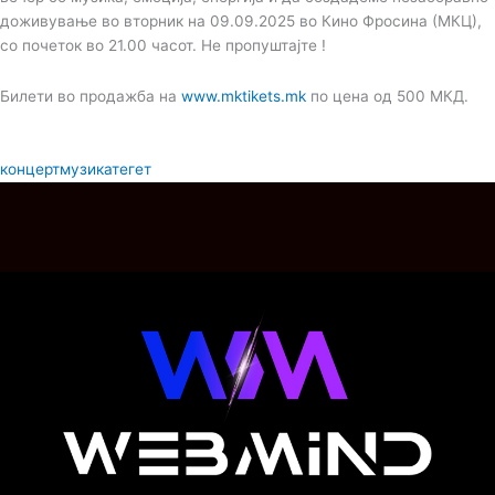
доживување во вторник на 09.09.2025 во Кино Фросина (МКЦ),
со почеток во 21.00 часот. Не пропуштајте !
Билети во продажба на
www.mktikets.mk
по цена од 500 МКД.
концерт
музика
тегет