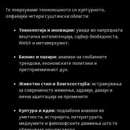
Го поврзуваме технолошкото со културното,
опфаќајќи четири суштински области:
Технологија и иновации:
увиди во напредната
вештачка интелигенција, сајбер-безбедноста,
Web3 и метаверзумот.
Бизнис и пазари:
анализи на глобалните
трендови, економските политики и
претприемачкиот дух.
Животен стил и благосостојба:
истражувања
за современото живеење, здравје, дизајн и
лична адаптација на промените.
Култура и идеи:
подлабоки анализи во
уметноста, историјата, литературата,
медиумите и филозофските движења што го
обликуваат општеството.