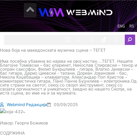
Skip
to
content
ENG
RS
F
I
Y
I
L
Sear
a
n
o
c
i
c
s
u
o
n
Нова боја на македонската музичка сцена – ТЕГЕТ
e
t
t
-
k
b
a
u
t
e
Има посебна убавина во најава на овој настан....ТЕГЕТ. Нашите
o
g
b
i
d
Благојче Томевски – бас кларинет, Нинослав Спировски – тенор и
o
r
e
k
i
сопран саксофон, Филип Букршлиев - гитара, Влатко Јаневски –
бас гитара, Дарио Циевски - тапани, Дориан Јовановиќ - бас,
k
a
-
n
Никола Коџабашија – клавијатури, Александар Поп Христов -
m
t
коментаристичка гитара, Пано Панче Бујуклиев – електроника.Од
сите страни на светот, секој со својот инструмент, секој со
i
својата оргиналност и уникатност, заедно во нашето Скопје, на
k
иста сцена, во име на и за музиката.
t
o
Webmind Редакција
05/09/2025
k
-
i
Извор: Георги Божиков
c
o
СОДРЖИНА
n