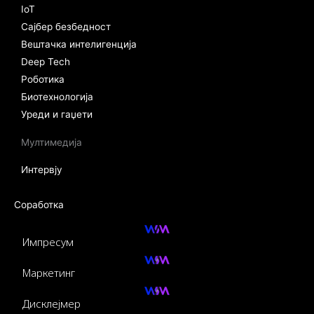
IoT
Сајбер безбедност
Вештачка интелигенција
Deep Tech
Роботика
Биотехнологија
Уреди и гаџети
Мултимедија
Интервју
Соработка
Импресум
Маркетинг
Дисклејмер