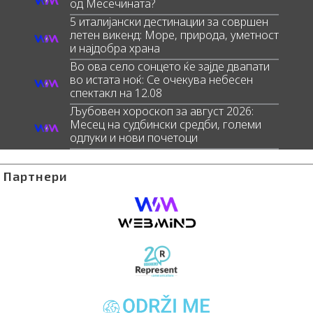
од Месечината?
5 италијански дестинации за совршен
летен викенд: Море, природа, уметност
и најдобра храна
Во ова село сонцето ќе зајде двапати
во истата ноќ: Се очекува небесен
спектакл на 12.08
Љубовен хороскоп за август 2026:
Месец на судбински средби, големи
одлуки и нови почетоци
Партнери