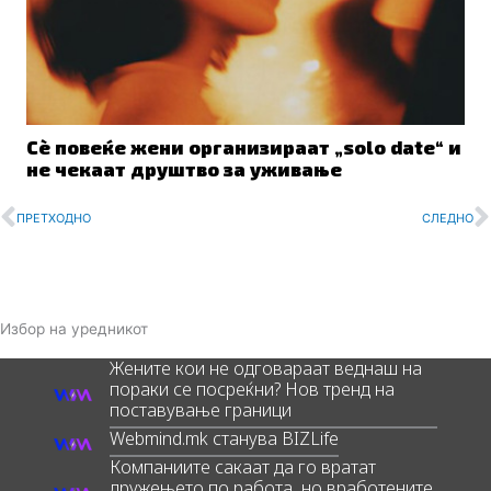
Сè повеќе жени организираат „solo date“ и
не чекаат друштво за уживање
Prev
N
ПРЕТХОДНО
СЛЕДНО
Избор на уредникот
Жените кои не одговараат веднаш на
пораки се посреќни? Нов тренд на
поставување граници
Webmind.mk станува BIZLife
Компаниите сакаат да го вратат
дружењето по работа, но вработените