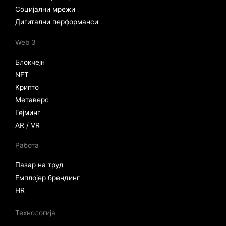
Социјални мрежи
Дигитални перформанси
Web 3
Блокчејн
NFT
Крипто
Метаверс
Гејминг
AR / VR
Работа
Пазар на труд
Емплојер брендинг
HR
Технологија