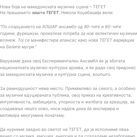
Нова боја на македонската музичка сцена – ТЕГЕТ
На прашањето
зошто ТЕГЕТ
, Никола Коџабашија вели:
“
По созрцанието на АЛШАР ансамбл од 80-тите и 90-тите
години, фурешкум, произлезе потреба за нов еклектичен музички
вознеж. Тој се манифестира апансас како нова ТЕГЕТ варијациа
на Белите мугри.
”
Веруваме дека овој Експериментален Ансамбл ќе ја збогати
националната музичко-културна архива, и ќе даде свој придонес
за македонската музичка и културна сцена, воопшто.
За рамнодушност нема место. Примамливо зa секого, а особено
за музички едуцираната публика, овој приказ на креативноста,
интуитивноста, амбицијата, упорноста и желбата за креација, за
создавање нешто ново, носи надеж дека ќе инспирира и
мотивира многумина понатаму.
Да нурнеме заедно во светот на ТЕГЕТ, да ја исполниме оваа
вечер со музика, емоција, енергија и да создадеме незаборавно