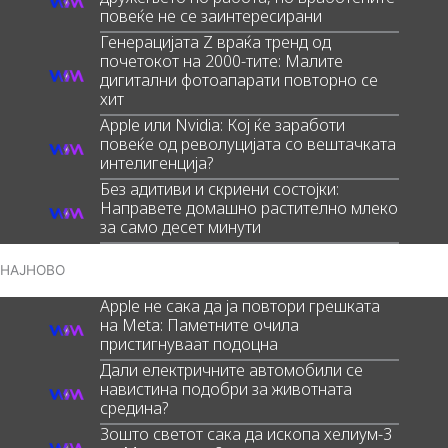
повеќе не се заинтересирани
Генерацијата Z враќа тренд од
почетокот на 2000-тите: Малите
дигитални фотоапарати повторно се
хит
Apple или Nvidia: Кој ќе заработи
повеќе од револуцијата со вештачката
интелигенција?
Без адитиви и скриени состојки:
Направете домашно растително млеко
за само десет минути
НАЈНОВО
Apple не сака да ја повтори грешката
на Meta: Паметните очила
пристигнуваат подоцна
Дали електричните автомобили се
навистина подобри за животната
средина?
Зошто светот сака да ископа хелиум-3