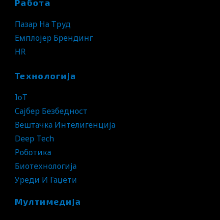
Работа
Пазар На Труд
Емплојер Брендинг
HR
Технологија
IoT
Сајбер Безбедност
Вештачка Интелигенција
Deep Tech
Роботика
Биотехнологија
Уреди И Гаџети
Мултимедија