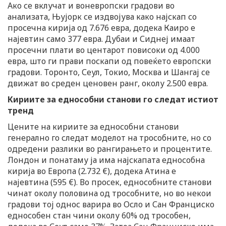
Ако се вклучат и воневропски градови во
анализата, Њујорк се издвојува како најскап со
просечна кирија од 7.676 евра, додека Каиро е
најевтин само 377 евра. Дубаи и Сиднеј имаат
просечни плати во центарот повисоки од 4.000
евра, што ги прави поскапи од повеќето европски
градови. Торонто, Сеул, Токио, Москва и Шангај се
движат во среден ценовен ранг, околу 2.500 евра.
Кириите за еднособни станови го следат истиот
тренд
Цените на кириите за еднособни станови
генерално го следат моделот на трособните, но со
одредени разлики во рангирањето и процентите.
Лондон и понатаму ја има најскапата еднособна
кирија во Европа (2.732 €), додека Атина е
најевтина (595 €). Во просек, еднособните станови
чинат околу половина од трособните, но во некои
градови тој однос варира во Осло и Сан Франциско
еднособен стан чини околу 60% од трособен,