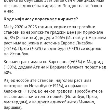
додека во Сеул само 37%. Затоа Сан Франциско има
поскапа еднособна кирија од Лондон на глобално
ниво.
Каде најмногу пораснале кириите?
Меѓу 2020 и 2025 година, кириите за трособни
станови во европските градски центри пораснале
од 3% (Хелсинки) до дури 206% (Истанбул). Најголем
раст има во јужна и источна Европа: Лисабон
(+81%), Прага (+73%) и Единбург (+71%) се веднаш
по Истанбул.
Значаен раст има и во Барселона (+65%) и Мадрид
(+59%), додека Атина и Варшава бележат пораст над
50%.
Кај еднособните станови, најголем раст има
повторно во Истанбул (+191%), а најмал во
Хелсинки (+18%). Во некои градови, трособните се
поскапиле значително повеќе (Истанбул, Прага,
Амстердам), а во други еднособните (Милано,
Варшава).