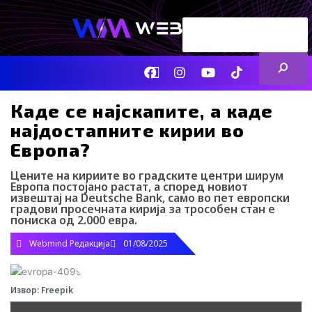
Skip
Search
to
content
ENG
RS
F
I
Y
I
L
a
n
o
c
i
c
s
u
o
n
e
t
t
-
k
Каде се најскапите, а каде
b
a
u
t
e
најдостапните кирии во
o
g
b
i
d
o
r
e
k
i
Европа?
k
a
-
n
m
t
Цените на кириите во градските центри ширум
i
Европа постојано растат, а според новиот
k
извештај на Deutsche Bank, само во пет европски
t
градови просечната кирија за трособен стан е
o
пониска од 2.000 евра.
k
-
Webmind Редакција
01/08/2025
i
c
o
Извор: Freepik
n