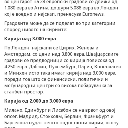
во центарот на 28 европски градови се движи од
1.080 евра во Атина, до дури 5.088 евра во Лондон
кој е воедно и најскап, пренесува Euronews.
Градовите може да се поделат во три категории
според нивото на кириите:
Кирија над 3.000 евра
По Лондон, најскапи се Цирих, Женева и
Амстердам, со цени над 3.800 евра. Швајцарските
градови се предводници со кирија повисока од
4.250 евра. Даблин, Луксембург, Париз, Копенхаген
и Минхен исто така имаат кирија над 3.000 евра,
поради тоа што се финансиски, политички и
меѓународни центри со висока побарувачка за
станбен простор.
Кирија од 2.000 до 3.000 евра
Милано, Единбург и Лисабон се на врвот од овој
опсег. Мадрид, Стокхолм, Берлин, Франкфурт и
Барселона нудат нешто подостапни кирии, околу