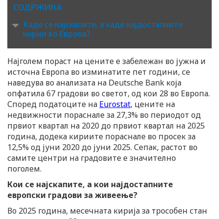
СОДРЖИНА
Каде се најскапите, а каде најдостапните
кирии во Европа?
Најголем пораст на цените е забележан во јужна и
источна Европа во изминатите пет години, се
наведува во анализата на Deutsche Bank која
опфатила 67 градови во светот, од кои 28 во Европа.
Според податоците на
Eurostat
, цените на
недвижности пораснале за 27,3% во периодот од
првиот квартал на 2020 до првиот квартал на 2025
година, додека кириите пораснале во просек за
12,5% од јуни 2020 до јуни 2025. Сепак, растот во
самите центри на градовите е значително
поголем.
Кои се најскапите, а кои најдостапните
европски градови за живеење?
Во 2025 година, месечната кирија за трособен стан