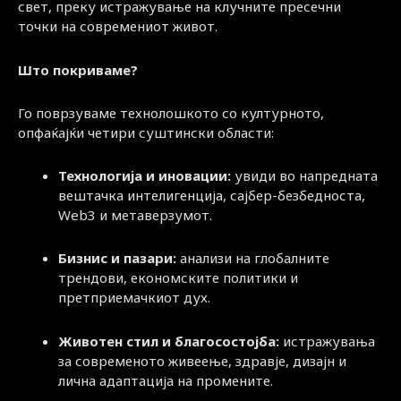
свет, преку истражување на клучните пресечни
точки на современиот живот.
Што покриваме?
Го поврзуваме технолошкото со културното,
опфаќајќи четири суштински области:
Технологија и иновации:
увиди во напредната
вештачка интелигенција, сајбер-безбедноста,
Web3 и метаверзумот.
Бизнис и пазари:
анализи на глобалните
трендови, економските политики и
претприемачкиот дух.
Животен стил и благосостојба:
истражувања
за современото живеење, здравје, дизајн и
лична адаптација на промените.