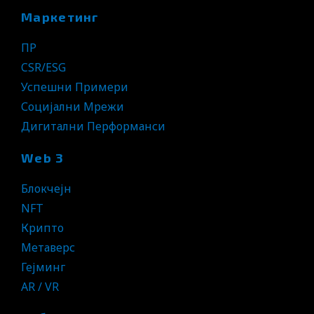
Маркетинг
ПР
CSR/ESG
Успешни Примери
Социјални Мрежи
Дигитални Перформанси
Web 3
Блокчејн
NFT
Крипто
Метаверс
Гејминг
AR / VR