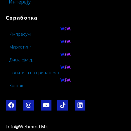
Интервју
Соработка
Импресум
Маркетинг
Дисклејмер
Политика на приватност
Контакт
F
I
Y
I
L
a
n
o
c
i
c
s
u
o
n
e
t
t
-
k
b
a
u
t
e
Info@webmind.mk