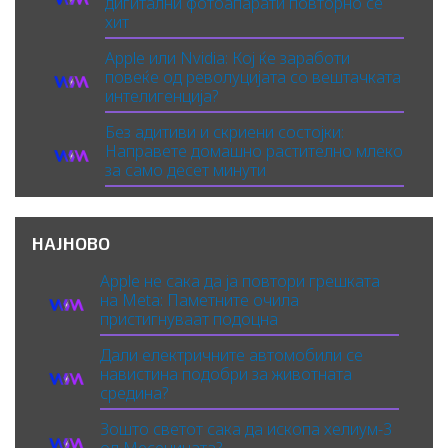
дигитални фотоапарати повторно се
хит
Apple или Nvidia: Кој ќе заработи
повеќе од револуцијата со вештачката
интелигенција?
Без адитиви и скриени состојки:
Направете домашно растително млеко
за само десет минути
НАЈНОВО
Apple не сака да ја повтори грешката
на Meta: Паметните очила
пристигнуваат подоцна
Дали електричните автомобили се
навистина подобри за животната
средина?
Зошто светот сака да ископа хелиум-3