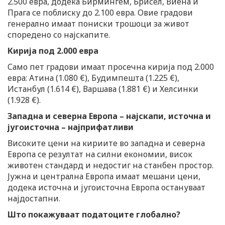
2.500 евра, додека Бирмингем, Брисел, Виена и
Прага се поблиску до 2.100 евра. Овие градови
генерално имаат пониски трошоци за живот
споредено со најскапите.
Кирија под 2.000 евра
Само пет градови имаат просечна кирија под 2.000
евра: Атина (1.080 €), Будимпешта (1.225 €),
Истанбул (1.614 €), Варшава (1.881 €) и Хелсинки
(1.928 €).
Западна и северна Европа – најскапи, источна и
југоисточна – најприфатливи
Високите цени на кириите во западна и северна
Европа се резултат на силни економии, висок
животен стандард и недостиг на станбен простор.
Јужна и централна Европа имаат мешани цени,
додека источна и југоисточна Европа остануваат
најдостапни.
Што покажуваат податоците глобално?