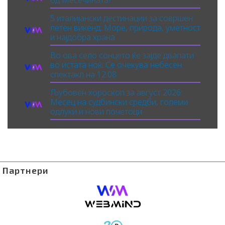
од Месечината?
5 италијански дестинации за совршен
летен викенд: Море, природа, уметност
и најдобра храна
Во ова село сонцето ќе зајде двапати
во истата ноќ: Се очекува небесен
спектакл на 12.08
Љубовен хороскоп за август 2026:
Месец на судбински средби, големи
одлуки и нови почетоци
Партнери