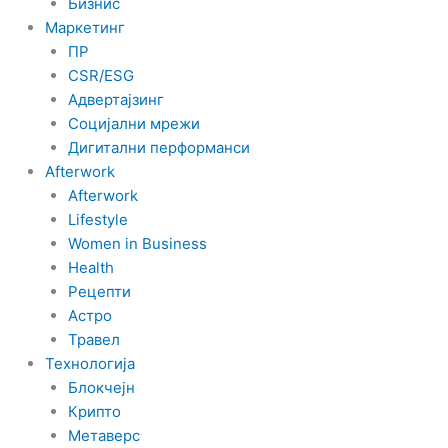
Бизнис
Маркетинг
ПР
CSR/ESG
Адвертајзинг
Социјални мрежи
Дигитални перформанси
Afterwork
Afterwork
Lifestyle
Women in Business
Health
Рецепти
Астро
Травел
Технологија
Блокчејн
Крипто
Метаверс