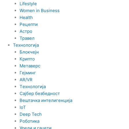
Lifestyle
Women in Business
Health
Рецепти
Астро
Травел
Технологија
Блокчејн
Крипто
Метаверс
Гејминг
AR/VR
Tехнологија
Сајбер безбедност
Вештачка интелигенција
IoT
Deep Tech
Роботика
Уреди и гаџети