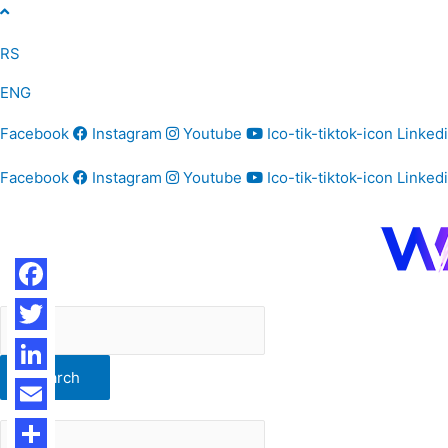
Skip
to
RS
content
ENG
Facebook
Instagram
Youtube
Ico-tik-tiktok-icon
Linked
Facebook
Instagram
Youtube
Ico-tik-tiktok-icon
Linked
Facebook
Twitter
Search
LinkedIn
Email