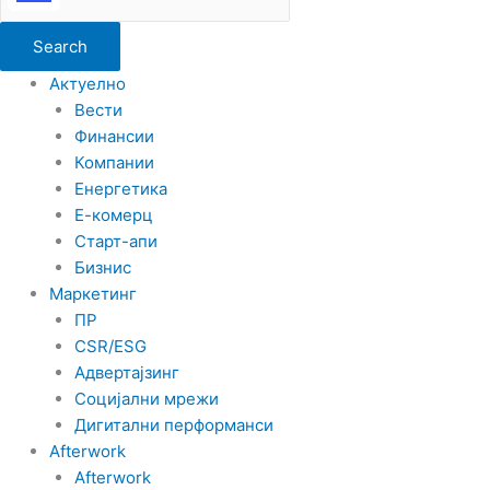
Share
Search
Актуелно
Вести
Финансии
Компании
Енергетика
Е-комерц
Старт-апи
Бизнис
Маркетинг
ПР
CSR/ESG
Адвертајзинг
Социјални мрежи
Дигитални перформанси
Afterwork
Afterwork