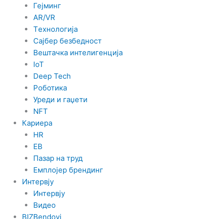
Гејминг
AR/VR
Tехнологија
Сајбер безбедност
Вештачка интелигенција
IoT
Deep Tech
Роботика
Уреди и гаџети
NFT
Кариера
HR
EB
Пазар на труд
Емплојер брендинг
Интервју
Интервју
Видео
BIZBendovi