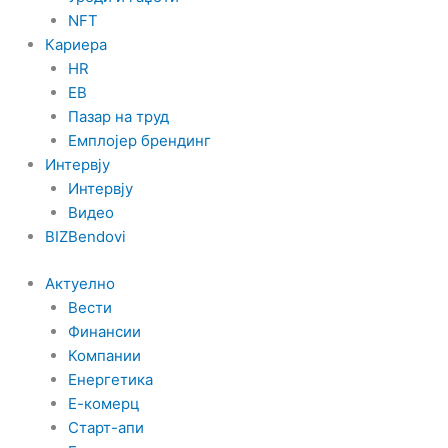
NFT
Кариера
HR
EB
Пазар на труд
Емплојер брендинг
Интервју
Интервју
Видео
BIZBendovi
Актуелно
Вести
Финансии
Компании
Енергетика
Е-комерц
Старт-апи