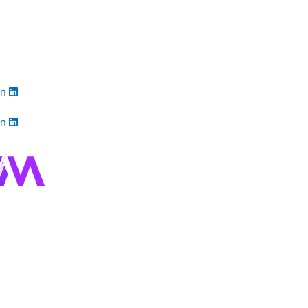
in
in