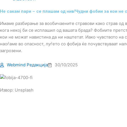
Не сакам пари – се плашам од нив!Чудни фобии за кои не 
Имаме разбирање за вообичаените стравови како страв од в
кога некој би се исплашил од вашата брада? Фобиите претст
кои не можат навистина да ни наштетат. Иако чувството на
наоѓаме во опасност, луѓето со фобија ќе почувствуваат нал
загрозени.
Webmind Редакција
30/10/2025
Извор: Unsplash