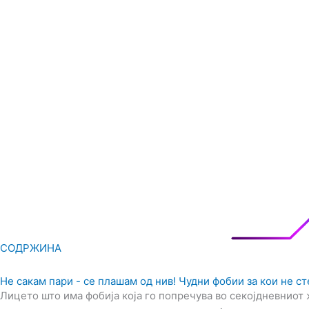
СОДРЖИНА
Не сакам пари - се плашам од нив! Чудни фобии за кои не ст
Лицето што има фобија која го попречува во секојдневниот 