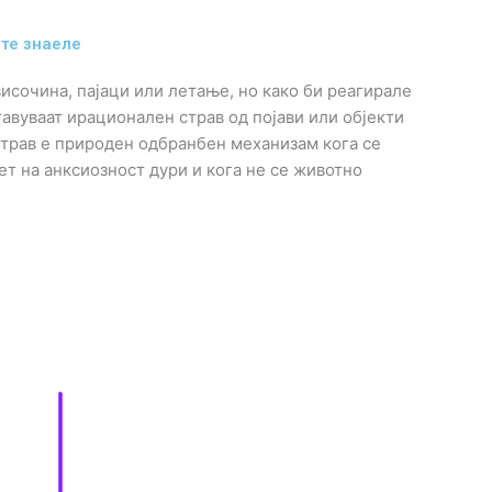
сте знаеле
исочина, пајаци или летање, но како би реагирале
авуваат ирационален страв од појави или објекти
 страв е природен одбранбен механизам кога се
ет на анксиозност дури и кога не се животно