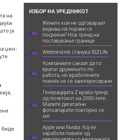
ИЗБОР НА УРЕДНИКОТ
та на
Жените кои не одговараат
дејќи
веднаш на пораки се
што ја
посреќни? Нов тренд на
поставување граници
ка џин-
Webmind.mk станува BIZLife
уте
Компаниите сакаат да го
вратат дружењето по
работа, но вработените
повеќе не се заинтересирани
а
Генерацијата Z враќа тренд
хија,
од почетокот на 2000-тите:
Малите дигитални
фотоапарати повторно се
мени
хит
Apple или Nvidia: Кој ќе
а биде
заработи повеќе од
револуцијата со вештачката