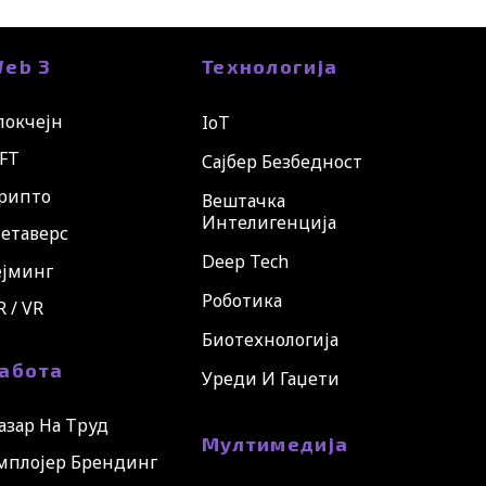
eb 3
Технологија
локчејн
IoT
FT
Сајбер Безбедност
рипто
Вештачка
Интелигенција
етаверс
Deep Tech
ејминг
Роботика
R / VR
Биотехнологија
абота
Уреди И Гаџети
азар На Труд
Мултимедија
мплојер Брендинг