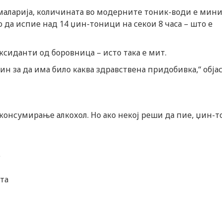
маларија, количината во модерните тоник-води е мини
 да испие над 14 џин-тоници на секои 8 часа – што е
сиданти од боровница – исто така е мит.
н за да има било каква здравствена придобивка,“ обја
 консумирање алкохол. Но ако некој реши да пие, џин-
о
ата