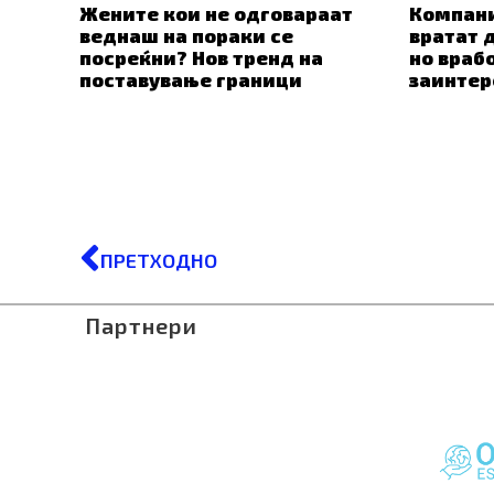
Жените кои не одговараат
Компани
веднаш на пораки се
вратат 
посреќни? Нов тренд на
но враб
поставување граници
заинтер
Prev
ПРЕТХОДНО
Партнери