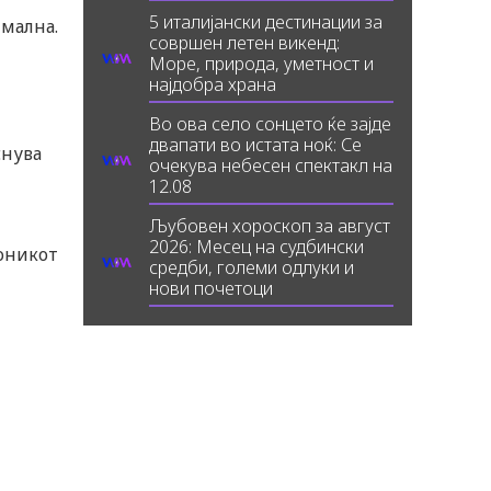
5 италијански дестинации за
мална.
совршен летен викенд:
Море, природа, уметност и
најдобра храна
Во ова село сонцето ќе зајде
двапати во истата ноќ: Се
снува
очекува небесен спектакл на
12.08
Љубовен хороскоп за август
2026: Месец на судбински
тоникот
средби, големи одлуки и
нови почетоци