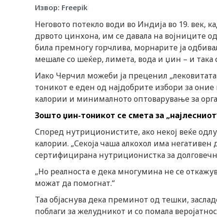
Извор: Freepik
Неговото потекло води во Индија во 19. век, к
дрвото цинхона, им се давала на војниците од
била премногу горчлива, морнарите ја одбива
мешале со шеќер, лимета, вода и џин – и так
Иако Черчил можеби ја преценил „лековитата 
тоникот е еден од најдобрите избори за оние
калории и минималното оптоварување за орг
Зошто џин-тоникот се смета за „најлесниот
Според нутриционистите, ако некој веќе одлуч
калории. „Секоја чаша алкохол има негативен д
сертифицирана нутриционистка за долговечн
„Но реалноста е дека многумина не се откажу
можат да помогнат.“
Таа објаснува дека преминот од тешки, засла
поблаги за желудникот и со помала веројатно