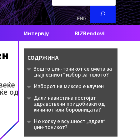
ENG
RS
Интервју
BIZBendovi
ен
СОДРЖИНА
Зошто џин-тоникот се смета за
„најлесниот“ избор за телото?
веќе
Изборот на миксер е клучен
ќе од
Дали навистина постојат
здравствени придобивки од
кининот или боровницата?
Но колку е всушност „здрав“
џин-тоникот?