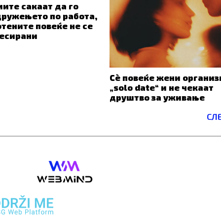
ите сакаат да го
дружењето по работа,
отените повеќе не се
есирани
Сè повеќе жени организ
„solo date“ и не чекаат
друштво за уживање
СЛ