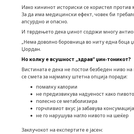
Иако кининот историски се користел против 
За да има медицински ефект, човек би требало
апсурдно и опасно.
И тврдењето дека џинот содржи многу антиок
„Нема доволно боровница во ниту една боца џи
Џордан.
Но колку е всушност „здрав“ џин-тоникот?
Вистината е дека не постои безбеден нивo на
се смета за најмалку штетна опција поради:
помалку калории
не предизвикува надуеност како пивот
полесно се метаболизира
горчливиот вкус ја забавува консумациј
не го нарушува нагло нивото на шеќер
Заклучокот на експертите е јасен: