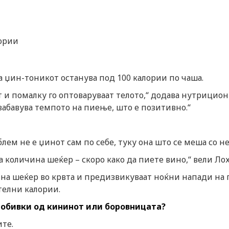
лории
а џин-тоникот останува под 100 калории по чаша.
 и помалку го оптоваруваат телото,“ додава нутрицио
 забавува темпото на пиење, што е позитивно.“
лем не е џинот сам по себе, туку она што се меша со не
а количина шеќер – скоро како да пиете вино,“ вели Лох
 на шеќер во крвта и предизвикуваат ноќни напади на г
телни калории.
добивки од кининот или боровницата?
те.