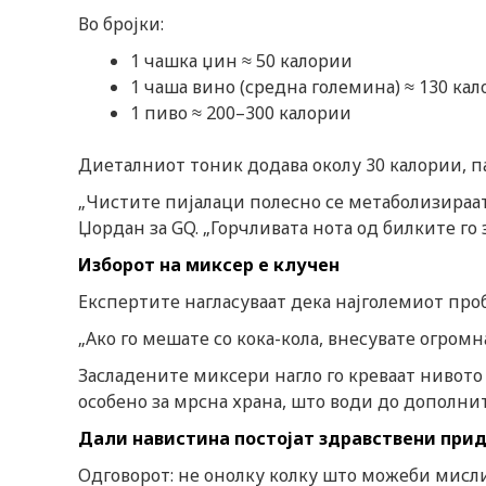
Во бројки:
1 чашка џин ≈ 50 калории
1 чаша вино (средна големина) ≈ 130 ка
1 пиво ≈ 200–300 калории
Диеталниот тоник додава околу 30 калории, п
„Чистите пијалаци полесно се метаболизираат
Џордан за GQ. „Горчливата нота од билките го
Изборот на миксер е клучен
Експертите нагласуваат дека најголемиот проб
„Ако го мешате со кока-кола, внесувате огромн
Засладените миксери нагло го креваат нивото
особено за мрсна храна, што води до дополни
Дали навистина постојат здравствени при
Одговорот: не онолку колку што можеби мисли