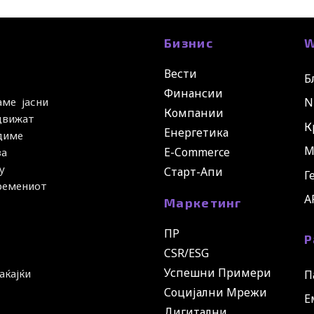
Бизнис
W
Вести
Б
Финансии
N
аме јасни
Компании
 движат
К
Енергетика
удиме
М
E-Commerce
за
у
Старт-Апи
Г
времениот
A
Маркетинг
ПР
Р
CSR/ESG
Успешни Примери
аќајќи
П
Социјални Мрежи
Е
Дигитални