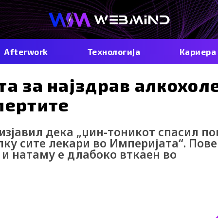
Afterwork
Технологија
Кариера
та за најздрав алкохол
спертите
изјавил дека „џин-тоникот спасил по
ку сите лекари во Империјата“. Пове
 и натаму е длабоко вткаен во