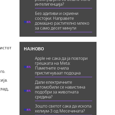
интелигенција?
Без адитиви и скриени
состојки: Направете
домашно растително млеко
за само десет минути
нистот
НАЈНОВО
Apple не сака да ја повтори
грешката на Meta:
Паметните очила
го.
пристигнуваат подоцна
ија.
Дали електричните
автомобили се навистина
лад,
подобри за животната
средина?
Зошто светот сака да ископа
хелиум-3 од Месечината?