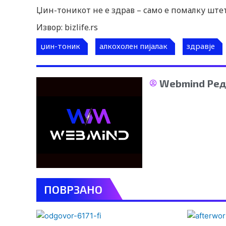
Џин-тоникот не е здрав – само е помалку ште
Извор: bizlife.rs
џин-тоник
алкохолен пијалак
здравје
Webmind Ред
ПОВРЗАНО