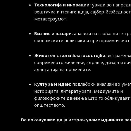
Технологија и иновации:
увиди во напред
вештачка интелигенција, сајбер-безбедност
метаверзумот.
Бизнис и пазари:
анализи на глобалните тр
економските политики и претприемачкиот 
Животен стил и благосостојба:
истражува
современото живеење, здравје, дизајн и ли
адаптација на промените.
Култура и идеи:
подлабоки анализи во уме
историјата, литературата, медиумите и
филозофските движења што го обликуваат
општеството.
Ве покануваме да ја истражуваме иднината за