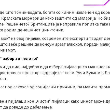
аде што тоник-водата, богата со кинин извлечен од кора
 Кралската морнарица како заштита од маларија. Но би
ле. Решението? Британците ја направиле попитка така 
а се родил денешниот џин-тоник.
моќ“ на овој пијалак, современите експерти тврдат де
 што веќе решиле да консумираат алкохол, поради малк
анизмот.
“ избор за телото?
и да пие, најдобро е да избере пијалаци со мал внес н
олгорочен ефект врз здравјето,“ вели Ручи Буванија Ло
ост.
ваат од алкохол од социјални причини, па малите про
дени пијалаци кон „чисти“ пијалаци како џинот може д
ст да доведе до дебелеење.