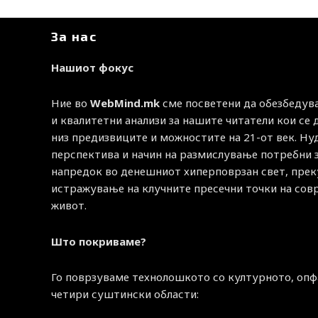
За нас
Нашиот фокус
Ние во
WebMind.mk
сме посветени да обезбедув
и квалитетни анализи за нашите читатели кои се
низ предизвиците и можностите на 21-от век. Н
перспектива и начин на размислување потребни 
напредок во денешниот хиперповрзан свет, прек
истражување на клучните пресечни точки на со
живот.
Што покриваме?
Го поврзуваме технолошкото со културното, опф
четири суштински области: