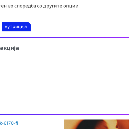
тен во споредба со другите опции.
нутриција
акција