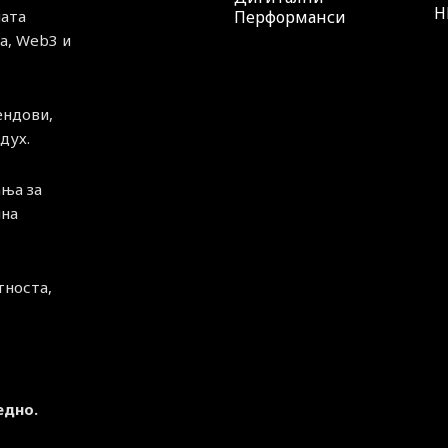
H
ната
Перформанси
а, Web3 и
ендови,
дух.
ња за
чна
тноста,
едно.