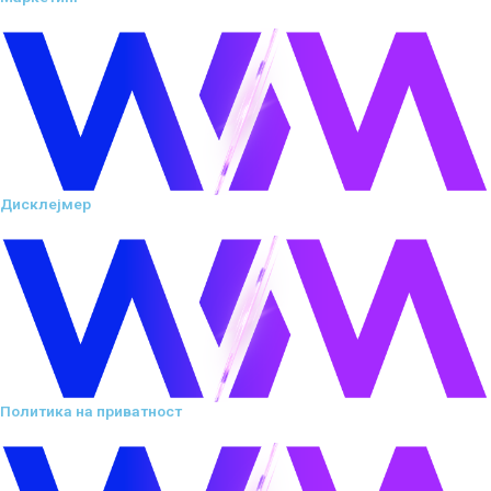
Дисклејмер
Политика на приватност