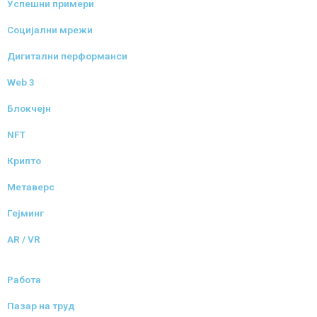
Успешни примери
Социјални мрежи
Дигитални перформанси
Web 3
Блокчејн
NFT
Крипто
Метаверс
Гејминг
AR / VR
Работа
Пазар на труд