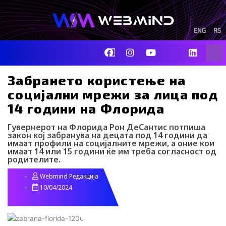
Skip
to
content
ENG
RS
F
I
Y
I
L
Sear
a
n
o
c
i
c
s
u
o
n
e
t
t
-
k
Забрането користење на
b
a
u
t
e
социјални мрежи за лица под
o
g
b
i
d
o
r
e
k
i
14 години на Флорида
k
a
-
n
m
t
Гувернерот на Флорида Рон ДеСантис потпиша
i
закон кој забранува на децата под 14 години да
k
имаат профили на социјалните мрежи, а оние кои
t
имаат 14 или 15 години ќе им треба согласност од
o
родителите.
k
-
Webmind Редакција
i
10/04/2024
c
o
n