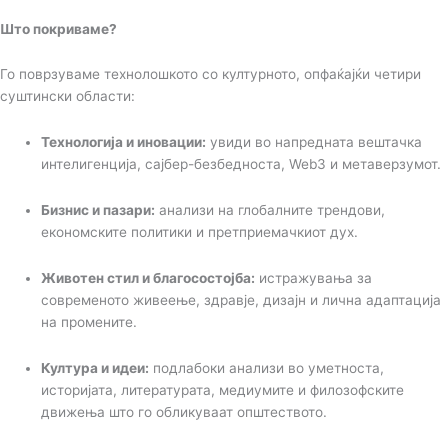
Што покриваме?
Го поврзуваме технолошкото со културното, опфаќајќи четири
суштински области:
Технологија и иновации:
увиди во напредната вештачка
интелигенција, сајбер-безбедноста, Web3 и метаверзумот.
Бизнис и пазари:
анализи на глобалните трендови,
економските политики и претприемачкиот дух.
Животен стил и благосостојба:
истражувања за
современото живеење, здравје, дизајн и лична адаптација
на промените.
Култура и идеи:
подлабоки анализи во уметноста,
историјата, литературата, медиумите и филозофските
движења што го обликуваат општеството.