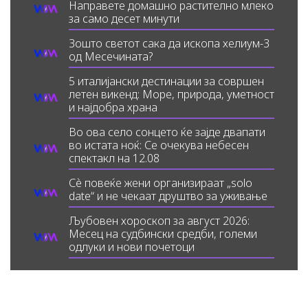
Направете домашно растително млеко
за само десет минути
Зошто светот сака да ископа хелиум-3
од Месечината?
5 италијански дестинации за совршен
летен викенд: Море, природа, уметност
и најдобра храна
Во ова село сонцето ќе зајде двапати
во истата ноќ: Се очекува небесен
спектакл на 12.08
Сè повеќе жени организираат „solo
date“ и не чекаат друштво за уживање
Љубовен хороскоп за август 2026:
Месец на судбински средби, големи
одлуки и нови почетоци