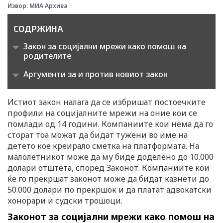
Извор: МИА Архива
СОДРЖИНА
Закон за социјални мрежи како помош на
родителите
Аргументи за и против новиот закон
Истиот закон налага да се избришат постоечките
профили на социјалните мрежи на оние кои се
помлади од 14 години. Компаниите кои нема да го
сторат тоа можат да бидат тужени во име на
детето кое креирало сметка на платформата. На
малолетникот може да му биде доделено до 10.000
долари отштета, според Законот. Компаниите кои
ќе го прекршат законот може да бидат казнети до
50.000 долари по прекршок и да платат адвокатски
хонорари и судски трошоци.
Законот за социјални мрежи како помош на