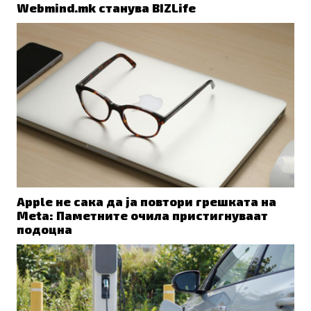
Webmind.mk станува BIZLife
Apple не сака да ја повтори грешката на
Meta: Паметните очила пристигнуваат
подоцна