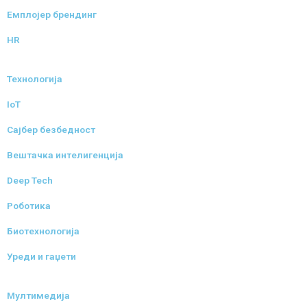
Емплојер брендинг
HR
Технологија
IoT
Сајбер безбедност
Вештачка интелигенција
Deep Tech
Роботика
Биотехнологија
Уреди и гаџети
Мултимедија