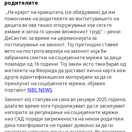
родителите
„На крајот на краиштата, (се обидуваме) да им
помогнеме на родителите во воспитувањето на
децата во ова тешко опкружување кое сега го
имаме и затоа го ценам вложениот труд“ – рекол
ДеСантис за време на церемонијата за
потпишување на законот. Тој претходно ставил
вето на построга верзија на законот која би
забранила сметки на социјалните мрежи за деца
помлади од 16 години. Тој закон исто така барал од
жителите на Флорида да достават лична карта или
други идентификациски материјали за да се
приклучат на социјалните мрежи, објавил
порталот
NBC NEWS
.
Законот кој стапува на сила во јануари 2025 година,
доаѓа во време кога продолжуваат да се засилуваат
напорите за регулирање на социјалните мрежи
низ САД поради загриженоста на некои родители
дека платформите не прават доволно за да ги
заштитат нивните деца на интернет. Во декември,