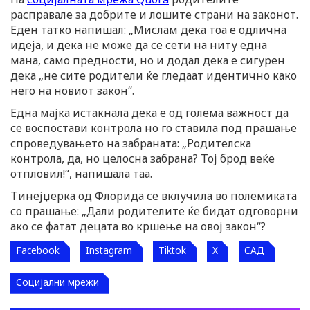
расправале за добрите и лошите страни на законот.
Еден татко напишал: „Мислам дека тоа е одлична
идеја, и дека не може да се сети на ниту една
мана, само предности, но и додал дека е сигурен
дека „не сите родители ќе гледаат идентично како
него на новиот закон“.
Една мајка истакнала дека е од голема важност да
се воспостави контрола но го ставила под прашање
спроведувањето на забраната: „Родителска
контрола, да, но целосна забрана? Тој брод веќе
отпловил!“, напишала таа.
Тинејџерка од Флорида се вклучила во полемиката
со прашање: „Дали родителите ќе бидат одговорни
ако се фатат децата во кршење на овој закон“?
Facebook
Instagram
Tiktok
X
САД
Социјални мрежи