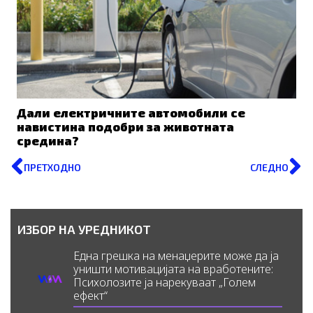
Дали електричните автомобили се
навистина подобри за животната
средина?
Prev
N
ПРЕТХОДНО
СЛЕДНО
ИЗБОР НА УРЕДНИКОТ
Една грешка на менаџерите може да ја
уништи мотивацијата на вработените:
Психолозите ја нарекуваат „Голем
ефект“