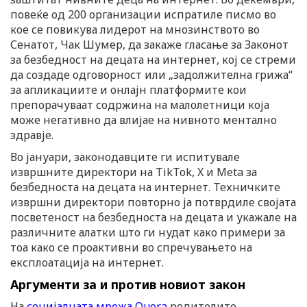
повеќе од 200 организации испратиле писмо во
кое се повикува лидерот на мнозинството во
Сенатот, Чак Шумер, да закаже гласање за Законот
за безбедност на децата на интернет, кој се стреми
да создаде одговорност или „задолжителна грижа“
за апликациите и онлајн платформите кои
препорачуваат содржина на малолетници која
може негативно да влијае на нивното ментално
здравје.
Во јануари, законодавците ги испитувале
извршните директори на TikTok, X и Meta за
безбедноста на децата на интернет. Техничките
извршни директори повторно ја потврдиле својата
посветеност на безбедноста на децата и укажале на
различните алатки што ги нудат како примери за
тоа како се проактивни во спречувањето на
експлоатација на интернет.
Аргументи за и против новиот закон
На
социјалната мрежа Quora
родителите