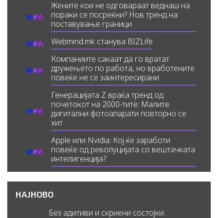
Жените кои не одговараат веднаш на
пораки се посреќни? Нов тренд на
поставување граници
Webmind.mk станува BIZLife
Компаниите сакаат да го вратат
дружењето по работа, но вработените
повеќе не се заинтересирани
Генерацијата Z враќа тренд од
почетокот на 2000-тите: Малите
дигитални фотоапарати повторно се
хит
Apple или Nvidia: Кој ќе заработи
повеќе од револуцијата со вештачката
интелигенција?
НАЈНОВО
Без адитиви и скриени состојки: