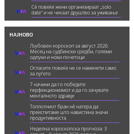
Сè повеќе жени организираат „solo
date“ и не чекаат друштво за уживање
НАЈНОВО
Љубовен хороскоп за август 2026:
Месец на судбински средби, големи
одлуки и нови почетоци
Огласите повеќе не се наменети само
за луѓето
7 начини да го победите
перфекционизмот и да го зачувате
менталното здравје
Топлотниот бран нè натера да
преиспитаме што навистина значи
продуктивноста
Неделна хороскопска прогноза: 3