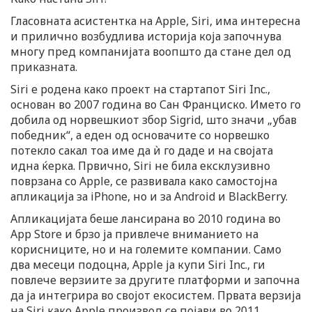
Гласовната асистентка на Apple, Siri, има интересна
и прилично возбудлива историја која започнува
многу пред компанијата воопшто да стане дел од
приказната.
Siri е родена како проект на стартапот Siri Inc.,
основан во 2007 година во Сан Франциско. Името го
добила од норвешкиот збор Sigrid, што значи „убав
победник“, а еден од основачите со норвешко
потекло сакал тоа име да ѝ го даде и на својата
идна ќерка. Првично, Siri не била ексклузивно
поврзана со Apple, се развивала како самостојна
апликација за iPhone, но и за Android и BlackBerry.
Апликацијата беше лансирана во 2010 година во
App Store и брзо ја привлече вниманието на
корисниците, но и на големите компании. Само
два месеци подоцна, Apple ја купи Siri Inc., ги
повлече верзиите за другите платформи и започна
да ја интегрира во својот екосистем. Првата верзија
на Siri како Apple производ се појави во 2011