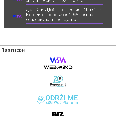
август – 9 август 2026 година
Дали Стив Џобс го предвиде ChatGPT?
Неговите зборови од 1985 година
денес звучат неверојатно
Партнери