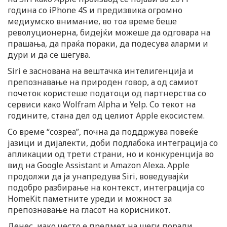
година со iPhone 4S и предизвика огромно
медиумско внимание, во тоа време беше
револуционерна, бидејќи можеше да одговара на
прашања, да праќа пораки, да подесува аларми и
дури и да се шегува.
Siri е заснована на вештачка интелигенција и
препознавање на природен говор, а од самиот
почеток користеше податоци од партнерства со
сервиси како Wolfram Alpha и Yelp. Со текот на
годините, стана дел од целиот Apple екосистем.
Со време “созреа”, почна да поддржува повеќе
јазици и дијалекти, доби подлабока интеграција со
апликации од трети страни, но и конкуренција во
вид на Google Assistant и Amazon Alexa. Apple
продолжи да ја унапредува Siri, воведувајќи
подобро разбирање на контекст, интеграција со
HomeKit паметните уреди и можност за
препознавање на гласот на корисникот.
Денес, иако често е предмет на шеги поради