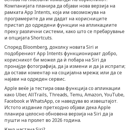
Компанијата планира да објави нова верзија на
рамката App Intents, која им овозможува на
програмерите да им дадат на корисниците
пристап до одредени функции на апликациите
преку различни системи, како што се пребарување
и опцијата Shortcuts.
Според Bloomberg, доколку новата Siri и
подобрениот App Intents функционираат добро,
корисникот би можел да ѝ побара на Siri да
пронајде фотографија, да ја измени и да ја испрати;
да остави коментар на социјална мрежа; или да се
најави на одреден сервис.
Apple веќе ја тестира оваа функција со апликации
како Uber, AllTrails, Threads, Temu, Amazon, YouTube,
Facebook и WhatsApp, се наведува во извештајот.
Истото издание претходно објави дека Apple
планира целосно обновена верзија на Siri да ја
пушти на пролет во 2026 година.
Како настана Siri?