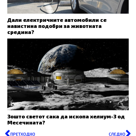
Дали електричните автомобили се
навистина подобри за животната
средина?
Зошто светот сака да ископа хелиум-3 од
Месечината?
Prev
N
ПРЕТХОДНО
СЛЕДНО