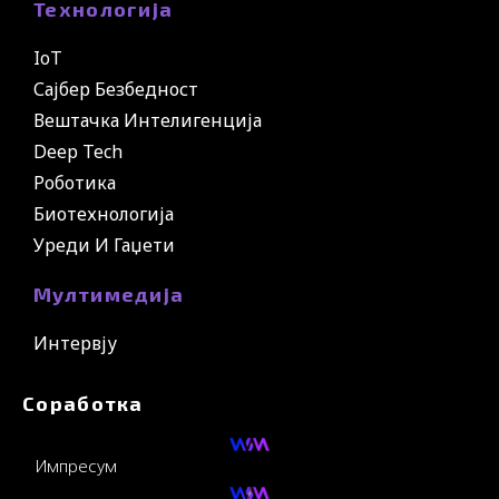
Технологија
IoT
Сајбер Безбедност
Вештачка Интелигенција
Deep Tech
Роботика
Биотехнологија
Уреди И Гаџети
Мултимедија
Интервју
Соработка
Импресум