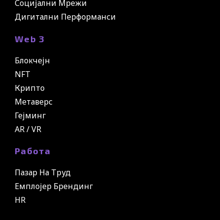
Социјални Мрежи
Дигитални Перформанси
Web 3
Блокчејн
NFT
Крипто
Метаверс
Гејминг
AR / VR
Работа
Пазар На Труд
Емплојер Брендинг
HR