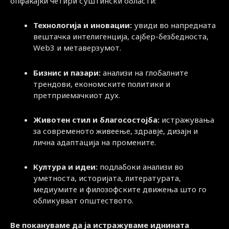
опфаќајќи четири суштински области:
Технологија и иновации:
увиди во напредната
вештачка интелигенција, сајбер-безбедноста,
Web3 и метаверзумот.
Бизнис и пазари:
анализи на глобалните
трендови, економските политики и
претприемачкиот дух.
Животен стил и благосостојба:
истражувања
за современото живеење, здравје, дизајн и
лична адаптација на промените.
Култура и идеи:
подлабоки анализи во
уметноста, историјата, литературата,
медиумите и филозофските движења што го
обликуваат општеството.
Ве покануваме да ја истражуваме иднината