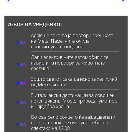
ИЗБОР НА УРЕДНИКОТ
Apple не сака да ја повтори грешката
на Meta: Паметните очила
пристигнуваат подоцна
Дали електричните автомобили се
навистина подобри за животната
средина?
Зошто светот сака да ископа хелиум-3
од Месечината?
5 италијански дестинации за совршен
летен викенд: Море, природа, уметност
и најдобра храна
Во ова село сонцето ќе зајде двапати
во истата ноќ: Се очекува небесен
спектакл на 12.08