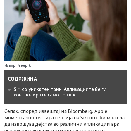
Извор: Freepik
СОДРЖИНА
Siri со уникатен трик: Апликациите ќе ги
контролирате само со глас
Сепак, според извештај на Bloomberg, Apple
моментално тестира верзија на Siri што би можела
да извршува дејства во различни апликации врз
основа на гласовни команди на корисникот.