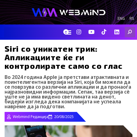
Skip
to
content
ENG
RS
F
I
Y
I
L
Searc
a
n
o
c
i
c
s
u
o
n
e
t
t
-
k
Siri со уникатен трик:
b
a
u
t
e
Апликациите ќе ги
o
g
b
i
d
o
r
e
k
i
контролирате само со глас
k
a
-
n
m
t
Во 2024 година Apple ја претстави атрактивната и
i
поинтелигентна верзија на Siri, која би можела да
k
се поврзува со различни апликации и да пронаоѓа
t
најразновидни информации. Сепак, таа верзија сè
o
уште не ја има видено светлината на денот,
k
бидејќи изгледа дека компанијата не успеала
-
навреме да ја подготви.
i
c
Webmind Редакција
20/08/2025
o
n