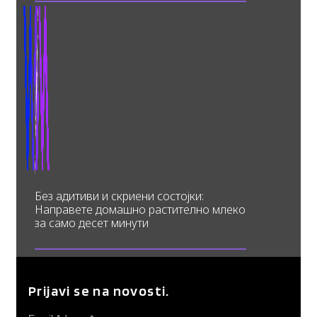
Без адитиви и скриени состојки:
Направете домашно растително млеко
за само десет минути
Prijavi se na novosti.