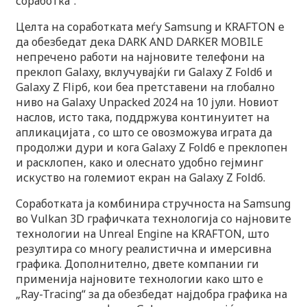
соработка“.
Целта на соработката меѓу Samsung и KRAFTON е
да обезбедат дека DARK AND DARKER MOBILE
непречено работи на најновите телефони на
преклоп Galaxy, вклучувајќи ги Galaxy Z Fold6 и
Galaxy Z Flip6, кои беа претставени на глобално
ниво на Galaxy Unpacked 2024 на 10 јули. Новиот
наслов, исто така, поддржува континуитет на
апликацијата , со што се овозможува играта да
продолжи дури и кога Galaxy Z Fold6 е преклопен
и расклопен, како и олеснато удобно гејминг
искуство на големиот екран на Galaxy Z Fold6.
Соработката ја комбинира стручноста на Samsung
во Vulkan 3D графичката технологија со најновите
технологии на Unreal Engine на KRAFTON, што
резултира со многу реалистична и имерсивна
графика. Дополнително, двете компании ги
применија најновите технологии како што е
„Ray-Tracing“ за да обезбедат најдобра графика на