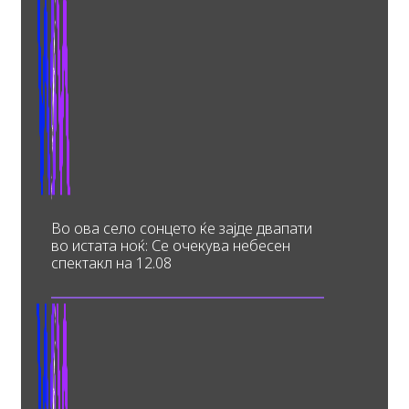
Во ова село сонцето ќе зајде двапати
во истата ноќ: Се очекува небесен
спектакл на 12.08