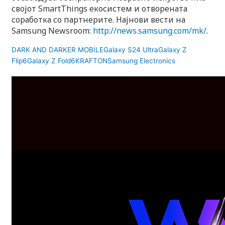
својот SmartThings екосистем и отворената
соработка со партнерите. Најнови вести на
Samsung Newsroom:
http://news.samsung.com/mk/
.
DARK AND DARKER MOBILE
Galaxy S24 Ultra
Galaxy Z
Flip6
Galaxy Z Fold6
KRAFTON
Samsung Electronics