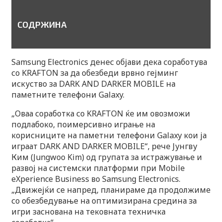
СОДРЖИНА
Samsung Electronics денес објави дека соработува
со KRAFTON за да обезбеди врвно гејминг
искуство за DARK AND DARKER MOBILE на
паметните телефони Galaxy.
„Оваа соработка со KRAFTON ќе им овозможи
подлабоко, поимерсивно играње на
корисниците на паметни телефони Galaxy кои ја
играат DARK AND DARKER MOBILE“, рече Јунгву
Ким (Jungwoo Kim) од групата за истражување и
развој на системски платформи при Mobile
eXperience Business во Samsung Electronics.
„Движејќи се напред, планираме да продолжиме
со обезбедување на оптимизирана средина за
игри заснована на тековната техничка