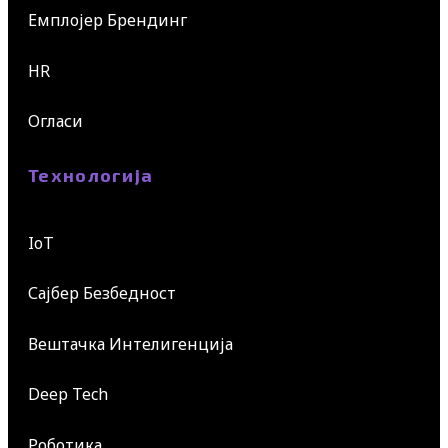
Емплојер Брендинг
HR
Огласи
Технологија
IoT
Сајбер Безбедност
Вештачка Интелигенција
Deep Tech
Роботика