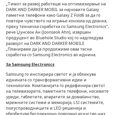
„Тимот за развој работеше на оптимизирање на
DARK AND DARKER MOBIL за најновите Galaxy
паметни телефони како Galaxy Z Fold6 за да го
повтори чувството на играње конзола од дланка,
преку техничка соработка со Samsung Electronics“,
рече Џунсеок Ан (Joonseok Ahn), извршен
продуцент во Bluehole Studio кој го надгледува
развојот на DARK AND DARKER MOBILE
„Планираме да ја продолжиме оваа тесна
соработка со Samsung Electronics во иднина.
За Samsung Electronics
Samsung го инспирира светот и ја обликува
иднината со трансформативни идеи и
технологии. Компанијата го редефинира светот
на телевизорите, паметните телефони, носивите
уреди, таблетите, апаратите за домаќинство,
мрежните системи и меморија, LSI системите,
полуспроводниците и LED решенија и
обезбедува беспрекорно поврзано искуство низ