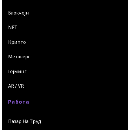
Блокчејн
NFT
Крипто
Метаверс
Гејминг
AR / VR
Работа
Пазар На Труд