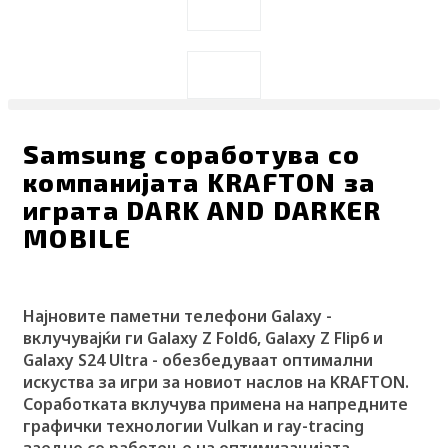
Search
Search
Samsung соработува со
компанијата KRAFTON за
играта DARK AND DARKER
MOBILE
Најновите паметни телефони Galaxy -
вклучувајќи ги Galaxy Z Fold6, Galaxy Z Flip6 и
Galaxy S24 Ultra - обезбедуваат оптимални
искуства за игри за новиот наслов на KRAFTON.
Соработката вклучува примена на напредните
графички технологии Vulkan и ray-tracing
заедно со работење на оптимизацијата.