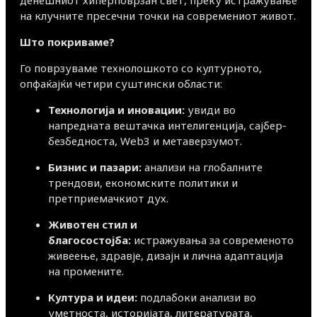
денешниот хиперповрзан свет, преку истражување
на клучните пресечни точки на современиот живот.
Што покриваме?
Го поврзуваме технолошкото со културното,
опфаќајќи четири суштински области:
Технологија и иновации:
увиди во
напредната вештачка интелигенција, сајбер-
безбедноста, Web3 и метаверзумот.
Бизнис и пазари:
анализи на глобалните
трендови, економските политики и
претприемачкиот дух.
Животен стил и
благосостојба:
истражувања за современото
живеење, здравје, дизајн и лична адаптација
на промените.
Култура и идеи:
подлабоки анализи во
уметноста, историјата, литературата,