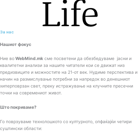
За нас
Нашиот фокус
Ние во
WebMind.mk
сме посветени да обезбедуваме јасни и
квалитетни анализи за нашите читатели кои се движат низ
предизвиците и можностите на 21-от век. Нудиме перспектива и
начин на размислување потребни за напредок во денешниот
хиперповрзан свет, преку истражување на клучните пресечни
точки на современиот живот.
Што покриваме?
Го поврзуваме технолошкото со културното, опфаќајќи четири
суштински области: