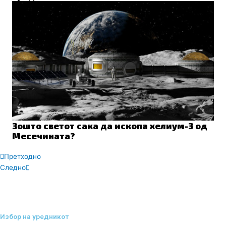
Зошто светот сака да ископа хелиум-3 од
Месечината?
Prev
Next
Претходно
Следно
Избор на уредникот