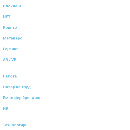
Блокчејн
NFT
Крипто
Метаверс
Гејминг
AR / VR
Работа
Пазар на труд
Емплојер брендинг
HR
Технологија