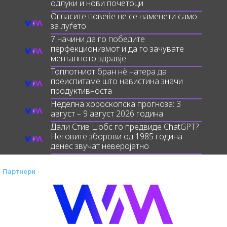
одлуки и нови почетоци
Огласите повеќе не се наменети само
за луѓето
7 начини да го победите
перфекционизмот и да го зачувате
менталното здравје
Топлотниот бран нè натера да
преиспитаме што навистина значи
продуктивноста
Неделна хороскопска прогноза: 3
август – 9 август 2026 година
Дали Стив Џобс го предвиде ChatGPT?
Неговите зборови од 1985 година
денес звучат неверојатно
Партнери