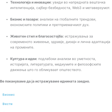
Технологија и иновации:
увиди во напредната вештачка
интелигенција, сајбер-безбедноста, Web3 и метаверзумот.
Бизнис и пазари:
анализи на глобалните трендови,
економските политики и претприемачкиот дух.
Животен стил и благосостојба:
истражувања за
современото живеење, здравје, дизајн и лична адаптација
на промените.
Култура и идеи:
подлабоки анализи во уметноста,
историјата, литературата, медиумите и филозофските
движења што го обликуваат општеството.
Ве покануваме да ја истражуваме иднината заедно.
Бизнис
Вести