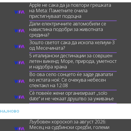
Apple не сака да ја повтори грешката
на Meta: Паметните очила
пристигнуваат подоцна
Дали електричните автомобили се
навистина подобри за животната
средина?
Зошто светот сака да ископа хелиум-3
од Месечината?
5 италијански дестинации за совршен
летен викенд: Море, природа, уметност
и најдобра храна
Во ова село сонцето ќе зајде двапати
во истата ноќ: Се очекува небесен
спектакл на 12.08
Сè повеќе жени организираат „solo
date“ и не чекаат друштво за уживање
НАЈНОВО
Љубовен хороскоп за август 2026:
Месец на судбински средби, големи