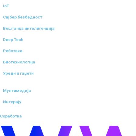
IoT
Сајбер безбедност
Вештачка интелигенција
Deep Tech
Роботика
Биотехнологија
Уреди и гаџети
Мултимедија
Интервју
Соработка