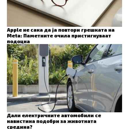
Apple не сака да ја повтори грешката на
Meta: Паметните очила пристигнуваат
подоцна
Дали електричните автомобили се
навистина подобри за животната
средина?