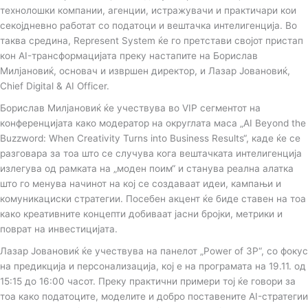
технолошки компании, агенции, истражувачи и практичари кои
m
t
секојдневно работат со податоци и вештачка интелигенција. Во
таква средина, Represent System ќе го претстави својот пристап
i
кон AI-трансформацијата преку настапите на Борислав
Милјановиќ, основач и извршен директор, и Лазар Јовановиќ,
k
Chief Digital & AI Officer.
Борислав Милјановиќ ќе учествува во VIP сегментот на
t
конференцијата како модератор на округлата маса „AI Beyond the
Buzzword: When Creativity Turns into Business Results“, каде ќе се
o
разговара за тоа што се случува кога вештачката интелигенција
излегува од рамката на „моден поим“ и станува реална алатка
што го менува начинот на кој се создаваат идеи, кампањи и
k
комуникациски стратегии. Посебен акцент ќе биде ставен на тоа
како креативните концепти добиваат јасни бројки, метрики и
-
поврат на инвестицијата.
Лазар Јовановиќ ќе учествува на панелот „Power of 3P“, со фокус
i
на предикција и персонализација, кој е на програмата на 19.11. од
15:15 до 16:00 часот. Преку практични примери тој ќе говори за
c
тоа како податоците, моделите и добро поставените AI-стратегии