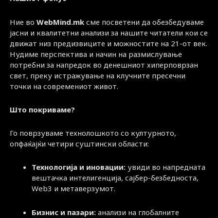
Ние во
WebMind.mk
сме посветени да обезбедуваме
јасни и квалитетни анализи за нашите читатели кои се
движат низ предизвиците и можностите на 21-от век.
Нудиме перспектива и начин на размислување
потребни за напредок во денешниот хиперповрзан
свет, преку истражување на клучните пресечни
точки на современиот живот.
Што покриваме?
Го поврзуваме технолошкото со културното,
опфаќајќи четири суштински области:
Технологија и иновации:
увиди во напредната
вештачка интелигенција, сајбер-безбедноста,
Web3 и метаверзумот.
Бизнис и пазари:
анализи на глобалните