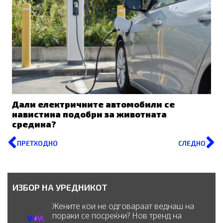
Дали електричните автомобили се
навистина подобри за животната
средина?
Prev
N
ПРЕТХОДНО
СЛЕДНО
ИЗБОР НА УРЕДНИКОТ
Жените кои не одговараат веднаш на
пораки се посреќни? Нов тренд на