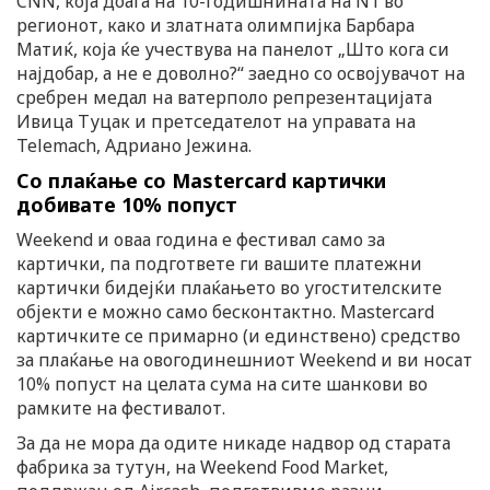
CNN, која доаѓа на 10-годишнината на N1 во
регионот, како и златната олимпијка Барбара
Матиќ, која ќе учествува на панелот „Што кога си
најдобар, а не е доволно?“ заедно со освојувачот на
сребрен медал на ватерполо репрезентацијата
Ивица Туцак и претседателот на управата на
Telemach, Адриано Јежина.
Со плаќање со Mastercard картички
добивате 10% попуст
Weekend и оваа година е фестивал само за
картички, па подгответе ги вашите платежни
картички бидејќи плаќањето во угостителските
објекти е можно само бесконтактно. Mastercard
картичките се примарно (и единствено) средство
за плаќање на овогодинешниот Weekend и ви носат
10% попуст на целата сума на сите шанкови во
рамките на фестивалот.
За да не мора да одите никаде надвор од старата
фабрика за тутун, на Weekend Food Market,