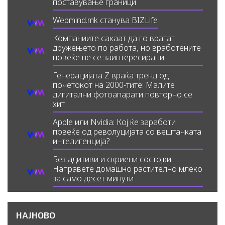
поставување граници
Webmind.mk станува BIZLife
Компаниите сакаат да го вратат
дружењето по работа, но вработените
повеќе не се заинтересирани
Генерацијата Z враќа тренд од
почетокот на 2000-тите: Малите
дигитални фотоапарати повторно се
хит
Apple или Nvidia: Кој ќе заработи
повеќе од револуцијата со вештачката
интелигенција?
Без адитиви и скриени состојки:
Направете домашно растително млеко
за само десет минути
НАЈНОВО