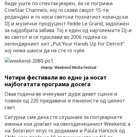
биде уште по спектакуларен, ќе се погрижи
CineStar Channels, кој го слави својот 15-ти
роденден и го носи светски познатиот холандски
DJ и музички продуцент Fedde Le Grand, задолжен
за најдобрата забава. Тој е еден од најголемите DJ-и
во светот и се прослави во 2006 година со
легендарниот хит „Put Your Hands Up For Detroit“
кој нема шанси да не сте го чуле.
Извор: Weekend Media Festival
Четири фестивали во едно ја носат
најбогатата програма досега
Оваа година ве очекуваат дури девет сцени и
повеќе од 220 предавачи и панелисти од целиот
свет.
Сигурни сме дека сте слушнале за популарните
имиња кои доаѓаат на овогодинешниот Weekend, а
на богатиот опус го додаваме и Paula Hancock од