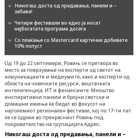
Никогаш доста од предавања, панели и –
забава!
Четири фестивали во едно ја носат
најбогатата програма досега
Со плаќање со Mastercard картички добивате
10% попуст
Од 19 до 22 септември, Ровињ се претвора во
место за поврзување на експерти од светот на
комуникациите и медиумите, како и експерти од
областа на човечките ресурси, вештачката
интелигенција, ИТ и финансиите. Мноштво
инспиративни панели и бројни светски и
домашни имиња ќе бидат во фокусот на
најголемиот регионален фестивал, кој по 17-ти пат
ќе се одржи во прекрасниот Ровињ под
покровителство на групацијата Адрис.
Никогаш доста од предавања, панели и –