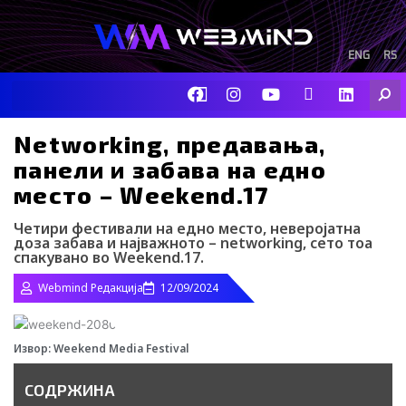
Skip
to
content
ENG
RS
F
I
Y
I
L
Searc
a
n
o
c
i
c
s
u
o
n
e
t
t
-
k
Networking, предавања,
b
a
u
t
e
панели и забава на едно
o
g
b
i
d
o
r
e
k
i
место – Weekend.17
k
a
-
n
m
t
Четири фестивали на едно место, неверојатна
i
доза забава и најважното – networking, сето тоа
k
спакувано во Weekend.17.
t
o
Webmind Редакција
12/09/2024
k
-
i
c
Извор: Weekend Media Festival
o
n
СОДРЖИНА