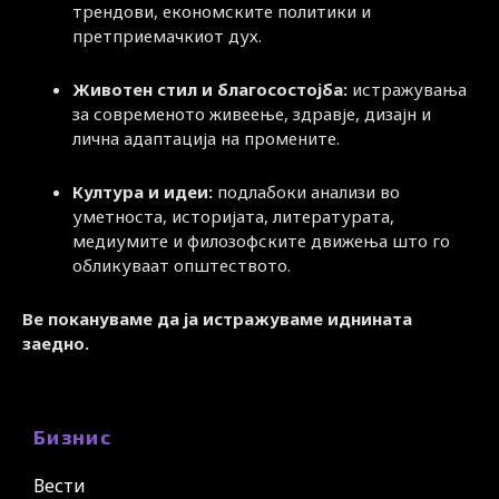
трендови, економските политики и
претприемачкиот дух.
Животен стил и благосостојба:
истражувања
за современото живеење, здравје, дизајн и
лична адаптација на промените.
Култура и идеи:
подлабоки анализи во
уметноста, историјата, литературата,
медиумите и филозофските движења што го
обликуваат општеството.
Ве покануваме да ја истражуваме иднината
заедно.
Бизнис
Вести