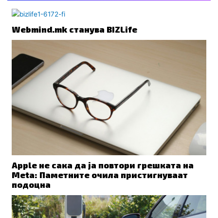
Webmind.mk станува BIZLife
Apple не сака да ја повтори грешката на
Meta: Паметните очила пристигнуваат
подоцна