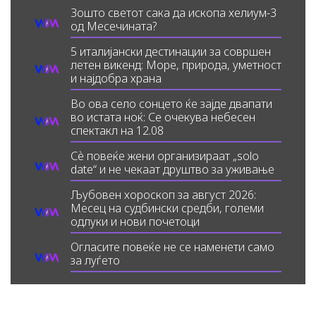
Зошто светот сака да ископа хелиум-3
од Месечината?
5 италијански дестинации за совршен
летен викенд: Море, природа, уметност
и најдобра храна
Во ова село сонцето ќе зајде двапати
во истата ноќ: Се очекува небесен
спектакл на 12.08
Сè повеќе жени организираат „solo
date“ и не чекаат друштво за уживање
Љубовен хороскоп за август 2026:
Месец на судбински средби, големи
одлуки и нови почетоци
Огласите повеќе не се наменети само
за луѓето