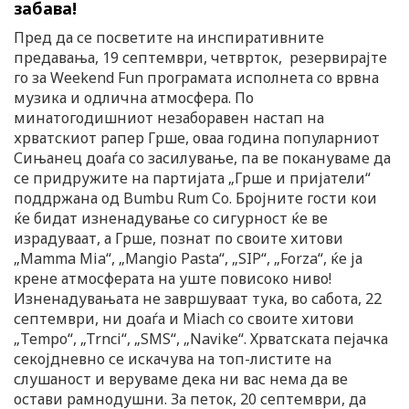
забава!
Пред да се посветите на инспиративните
предавања, 19 септември, четврток, резервирајте
го за Weekend Fun програмата исполнета со врвна
музика и одлична атмосфера. По
минатогодишниот незаборавен настап на
хрватскиот рапер Грше, оваа година популарниот
Сињанец доаѓа со засилување, па ве покануваме да
се придружите на партијата „Грше и пријатели“
поддржана од Bumbu Rum Co. Бројните гости кои
ќе бидат изненадување со сигурност ќе ве
израдуваат, а Грше, познат по своите хитови
„Mamma Mia“, „Mangio Pasta“, „SIP“, „Forza“, ќе ја
крене атмосферата на уште повисоко ниво!
Изненадувањата не завршуваат тука, во сабота, 22
септември, ни доаѓа и Miach со своите хитови
„Tempo“, „Trnci“, „SMS“, „Navike“. Хрватската пејачка
секојдневно се искачува на топ-листите на
слушаност и веруваме дека ни вас нема да ве
остави рамнодушни. За петок, 20 септември, да