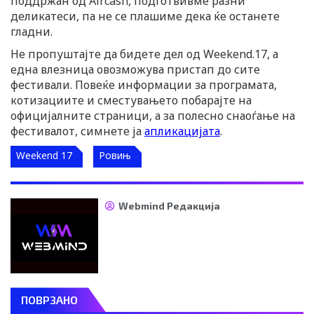
поддржан од Aircash, подготвивме разни
деликатеси, па не се плашиме дека ќе останете
гладни.
Не пропуштајте да бидете дел од Weekend.17, а
една влезница овозможува пристап до сите
фестивали. Повеќе информации за програмата,
котизациите и сместувањето побарајте на
официјалните страници, а за полесно снаоѓање на
фестивалот, симнете ја
апликацијата
.
Weekend 17
Ровињ
Webmind Редакција
ПОВРЗАНО