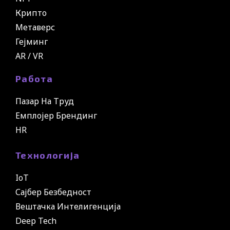
Крипто
Метаверс
Гејминг
AR / VR
Работа
Пазар На Труд
Емплојер Брендинг
HR
Технологија
IoT
Сајбер Безбедност
Вештачка Интелигенција
Deep Tech