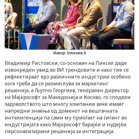
Извор: Innovate.X
Владимир Ристовски, со-основач на Пиксел даде
извонреден увид во ВИ трендовите и како тие се
рефлектираат врз различните индустрии особено
кога треба да се размислува за маркетинг
решенија, а Љупчо Георгиев, генерален директор
на Мајкрософт за Македонија и Косово, го сподели
задоволството што многу компании веќе имаат
напредни знаења од доменот на вештачката
интелигенција па сами му приоѓаат на гигант во
индустријата како Мајкрософт барајќи и нудејќи
персонализирани решенија за интеграција.