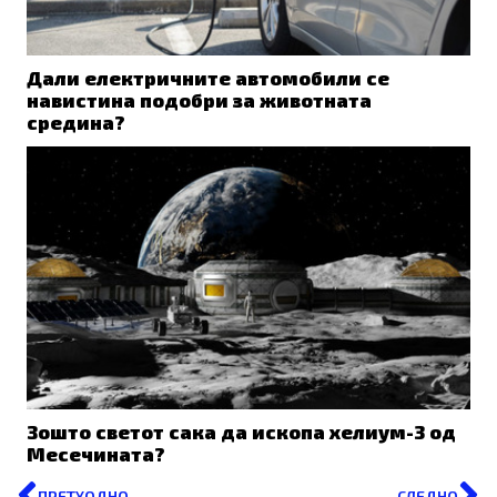
Дали електричните автомобили се
навистина подобри за животната
средина?
Зошто светот сака да ископа хелиум-3 од
Месечината?
Prev
N
ПРЕТХОДНО
СЛЕДНО