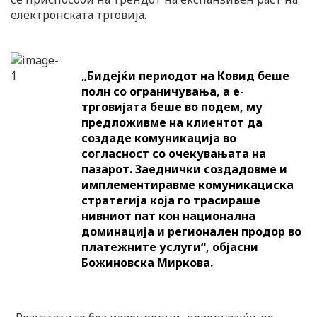
електронската трговија.
„Бидејќи периодот на Ковид беше
полн со ограничувања, а е-
трговијата беше во подем, му
предложивме на клиентот да
создаде комуникација во
согласност со очекувањата на
пазарот. Заеднички создадовме и
имплементиравме комуникациска
стратегија која го трасираше
нивниот пат кон национална
доминација и регионален продор во
платежните услуги“, објасни
Божиновска Миркова.