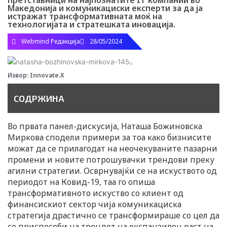
претставници на најпознатите IT компании во
Македонија и комуникациски експерти за да ја
истражат трансформативната моќ на
технологијата и стратешката иновација.
Webmind Редакција
28/05/2024
Извор: Innovate.X
СОДРЖИНА
Во првата панел-дискусија, Наташа Божиновска
Миркова сподели примери за тоа како бизнисите
можат да се прилагодат на неочекуваните пазарни
промени и новите потрошувачки трендови преку
агилни стратегии. Осврнувајќи се на искуството од
периодот на Ковид-19, таа го опиша
трансформативното искуство со клиент од
финансискиот сектор чија комуникациска
стратегија драстично се трансформираше со цел да
се приспособи на трендот на експанзивен раст на