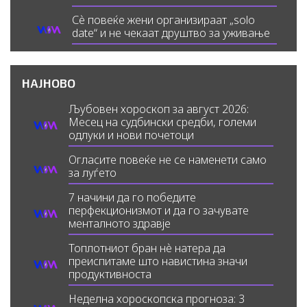
Сè повеќе жени организираат „solo
date“ и не чекаат друштво за уживање
НАЈНОВО
Љубовен хороскоп за август 2026:
Месец на судбински средби, големи
одлуки и нови почетоци
Огласите повеќе не се наменети само
за луѓето
7 начини да го победите
перфекционизмот и да го зачувате
менталното здравје
Топлотниот бран нè натера да
преиспитаме што навистина значи
продуктивноста
Неделна хороскопска прогноза: 3