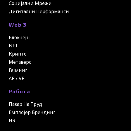
Социјални Мрежи
Дигитални Перформанси
Web 3
Блокчејн
NFT
Крипто
Метаверс
Гејминг
AR / VR
Работа
Пазар На Труд
Емплојер Брендинг
HR