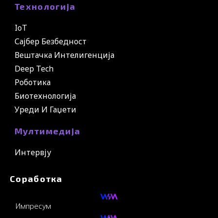
Технологија
IoT
Сајбер Безбедност
Вештачка Интелигенција
Deep Tech
Роботика
Биотехнологија
Уреди И Гаџети
Мултимедија
Интервју
Соработка
Импресум