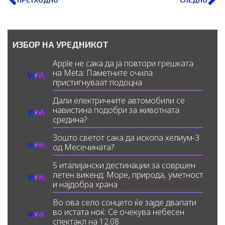
ИЗБОР НА УРЕДНИКОТ
Apple не сака да ја повтори грешката
на Meta: Паметните очила
пристигнуваат подоцна
Дали електричните автомобили се
навистина подобри за животната
средина?
Зошто светот сака да ископа хелиум-3
од Месечината?
5 италијански дестинации за совршен
летен викенд: Море, природа, уметност
и најдобра храна
Во ова село сонцето ќе зајде двапати
во истата ноќ: Се очекува небесен
спектакл на 12.08