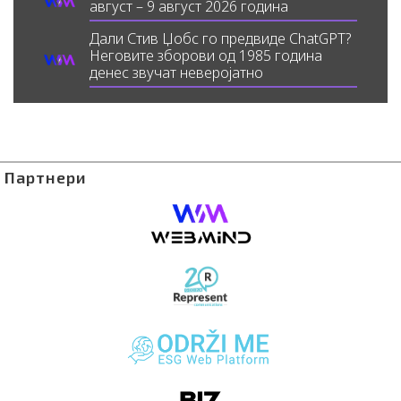
август – 9 август 2026 година
Дали Стив Џобс го предвиде ChatGPT?
Неговите зборови од 1985 година
денес звучат неверојатно
Партнери