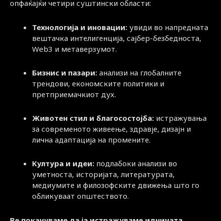
опфаќајќи четири суштински области:
Технологија и иновации:
увиди во напредната
вештачка интелигенција, сајбер-безбедноста,
Web3 и метаверзумот.
Бизнис и пазари:
анализи на глобалните
трендови, економските политики и
претприемачкиот дух.
Животен стил и благосостојба:
истражувања
за современото живеење, здравје, дизајн и
лична адаптација на промените.
Култура и идеи:
подлабоки анализи во
уметноста, историјата, литературата,
медиумите и филозофските движења што го
обликуваат општеството.
Ве покануваме да ја истражуваме иднината