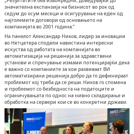
„Резултатите беа извонредни, доведувајќи до
значителна експанзија на бизнисот во рок од
седум до осум месеци и осигурување на еден од
најголемите договори од основањето на
компанијата во 2001 година.“
На панелот Александар Ников, лидер за иновации
во Нетцетера сподели навистина интересни
искуства од работата на компанијата во
автоматизација на решенија за здравствени
установи и спречување измами потенцирајќи дека
е важно со компаниите за кои развиваат ВИ
автоматизирани решенија добро да го дефинираат
проблемот кој треба да се реши. Ников го спомена
и проблемот со безбедноста на податоците и
ограничувањата по однос на нивно складирање и
обработка на сервери кои се во конкретни држави.