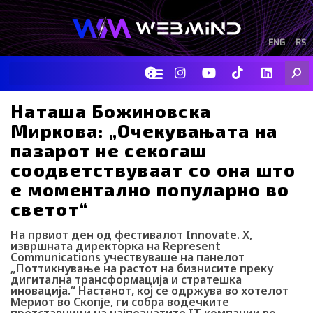
Skip
to
content
ENG
RS
F
I
Y
I
L
Searc
a
n
o
c
i
c
s
u
o
n
e
t
t
-
k
Наташа Божиновска
b
a
u
t
e
Миркова: „Очекувањата на
o
g
b
i
d
o
r
e
k
i
пазарот не секогаш
k
a
-
n
соодветствуваат со она што
m
t
i
е моментално популарно во
k
t
светот“
o
k
На првиот ден од фестивалот Innovate. X,
-
извршната директорка на Represent
i
Communications учествуваше на панелот
c
„Поттикнување на растот на бизнисите преку
дигитална трансформација и стратешка
o
иновација.“ Настанот, кој се одржува во хотелот
n
Мериот во Скопје, ги собра водечките