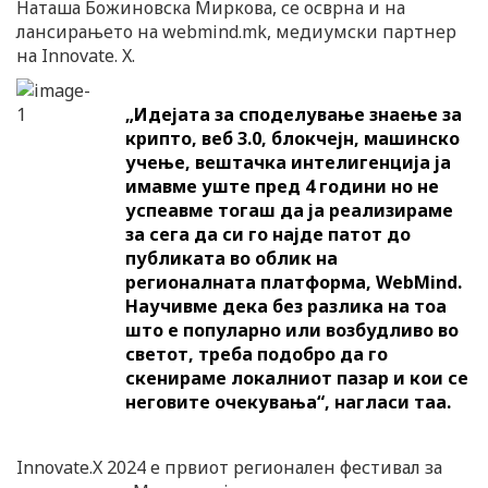
Наташа Божиновска Миркова, се осврна и на
лансирањето на webmind.mk, медиумски партнер
на Innovate. X.
„Идејата за споделување знаење за
крипто, веб 3.0, блокчејн, машинско
учење, вештачка интелигенција ја
имавме уште пред 4 години но не
успеавме тогаш да ја реализираме
за сега да си го најде патот до
публиката во облик на
регионалната платформа, WebMind.
Научивме дека без разлика на тоа
што е популарно или возбудливо во
светот, треба подобро да го
скенираме локалниот пазар и кои се
неговите очекувања“, нагласи таа.
Innovate.X 2024 е првиот регионален фестивал за