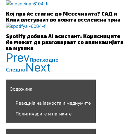
Кој прв ќе стигне до Месечината? САД и
Кина влегуваат во новата вселенска трка
Spotify добива AI асистент: Корисниците
ќе можат да разговараат со апликацијата
за музика
Prev
Претходно
Next
Следно
Содржина
Реакција на јавноста и медиумите
Политичарите и патиките