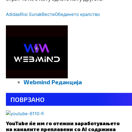
Adidas
Risi Sunak
Вести
Обединето кралство
Webmind Редакција
ПОВРЗАНО
YouTube ќе им го отежни заработувањето
на каналите преплавени со AI содржина