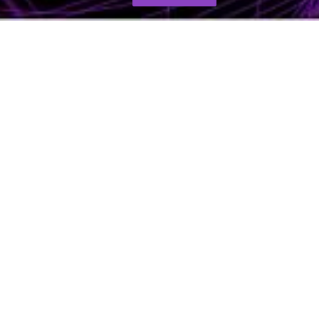
Интервју
BIZBendovi