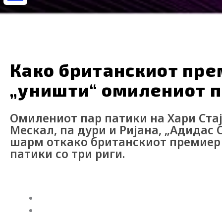
Share
Актуелно
Маркетинг
Afterw
Како британскиот прем
„уништи“ омилениот п
Омилениот пар патики на Хари Стајл
Мескал, па дури и Ријана, „Адидас 
шарм откако британскиот премиер 
патики со три риги.
Webmind Редакција
15/04/2024