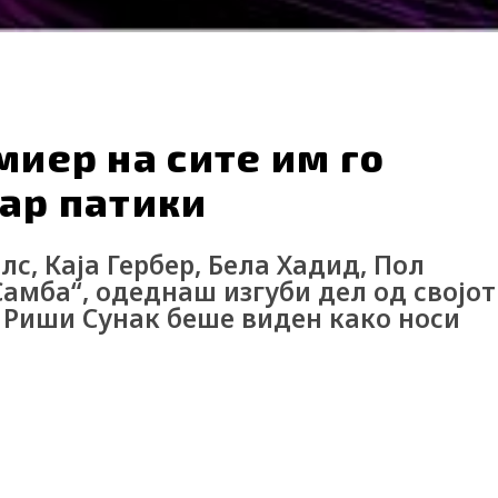
ork
Технологија
Кариера
иер на сите им го
ар патики
с, Каја Гербер, Бела Хадид, Пол
Самба“, одеднаш изгуби дел од својот
Риши Сунак беше виден како носи