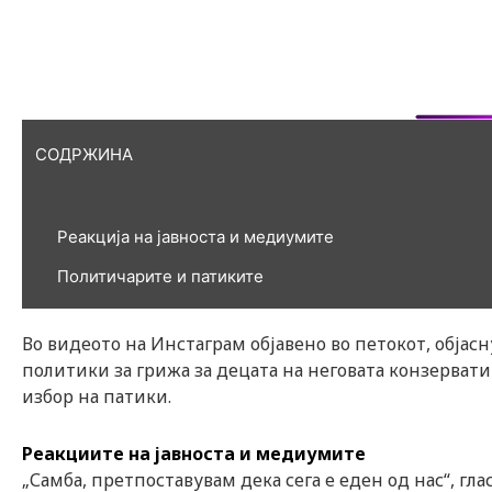
СОДРЖИНА
Реакција на јавноста и медиумите
Политичарите и патиките
Во видеото на Инстаграм објавено во петокот, обја
политики за грижа за децата на неговата конзервати
избор на патики.
Реакциите на јавноста и медиумите
„Самба, претпоставувам дека сега е еден од нас“, гл