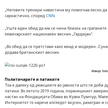
„Неговите тренери навистина му помогнаа лесно да се
саркастично, според
CNN
.
„Уште еден обид да им се чини близок на граѓаните
левичарскиот национален весник „Гардијан“.
„Во обид да се претстави како млад и модерен…Сунак
додава британскиот весник.
Извор: Inst
Политичарите и патиките
Тоа е далеку од реакциите во јавноста што ги доби 
патики. Во летото 2019 година, поранешниот амери
настан на Фондацијата Обама во Куала Лумпур, Мале
Интернетот го нарече изгледот вкусен, разигран и 