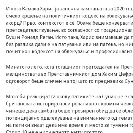
И кога Камала Харис ја започна кампањата за 2020 го
смело кршење на политичкиот кодекс на облекување.
акорд? Прво, контекстот е сè. Обама беше конзерват
претседателствување, во согласност со традициона
Буш и Роналд Реган. Исто така, Харис внимаваше да
без разлика дали е на патување или на патека, но ни
почит кон кодексот на облекување и професионализм
Минатото лето, кога тогашниот претседател на Пре
малцинствата во Претставничкиот дом Хаким Џефрис
одговорот беше сличен на тој што го предизвика Сун
Можеби реакцијатта околу патиките на Сунак не е с
британската историја носи релативно скромни чевли о
чинеше дека самбата беше проѕирен обид да се облеч
потенцијално одвлекување на вниманието од темата
на патики знаат дека има време и место за гумени ѓ
Стрит 10 не е ниту едното ниту другото.