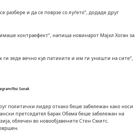
 разбере и да се поврзе со луѓето“, додаде друг
 имаше контраефект“, напиша новинарот Мајкл Хоган за
 ги зеде вечно кул патиките и им ги уништи на сите“,
agram/Risi Sunak
друг политички лидер откако беше забележан како носи
кански претседател Барак Обама беше забележан на
зија, облечен во новообјавените Стен Смитс.
совршен.