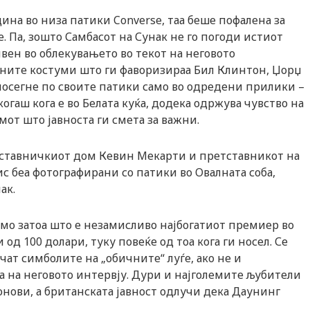
дина во низа патики Converse, таа беше пофалена за
 Па, зошто Самбасот на Сунак не го погоди истиот
ивен во облекувањето во текот на неговото
лните костуми што ги фаворизираа Бил Клинтон, Џорџ
 посегне по своите патики само во одредени прилики –
когаш кога е во Белата куќа, додека одржува чувство на
от што јавноста ги смета за важни.
тставничкиот дом Кевин Мекарти и претставникот на
 беа фотографирани со патики во Овалната соба,
ак.
амо затоа што е незамисливо најбогатиот премиер во
д 100 долари, туку повеќе од тоа кога ги носел. Се
ат симболите на „обичните“ луѓе, ако не и
 на неговото интервју. Дури и најголемите љубители
онови, а британската јавност одлучи дека Даунинг