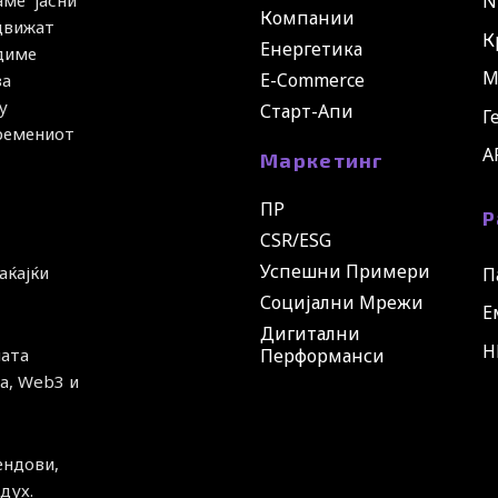
N
аме јасни
Компании
 движат
К
Енергетика
удиме
М
E-Commerce
за
у
Старт-Апи
Г
времениот
A
Маркетинг
ПР
Р
CSR/ESG
Успешни Примери
аќајќи
П
Социјални Мрежи
Е
Дигитални
H
ната
Перформанси
а, Web3 и
ендови,
дух.