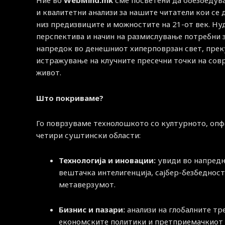
Ние во
WebMind.mk
сме посветени да обезбедув
и квалитетни анализи за нашите читатели кои се
низ предизвиците и можностите на 21-от век. Н
перспектива и начин на размислување потребни 
напредок во денешниот хиперповрзан свет, прек
истражување на клучните пресечни точки на со
живот.
Што покриваме?
Го поврзуваме технолошкото со културното, опф
четири суштински области:
Технологија и иновации:
увиди во напред
вештачка интелигенција, сајбер-безбедност
метаверзумот.
Бизнис и пазари:
анализи на глобалните тр
економските политики и претприемачкиот 