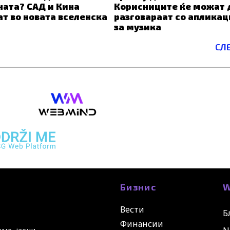
ата? САД и Кина
Корисниците ќе можат 
ат во новата вселенска
разговараат со апликац
за музика
СЛ
Бизнис
W
Вести
Б
Финансии