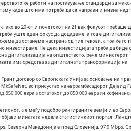
терството ќе работи на поставување стандарди за мак
таму каде што има потреба да се направи и нивна надг
, ако во 20-от и почетокот на 21 век фокусот требаше 
треба уште еден фокус да додадеме, а тоа е дигитализа
ожеме да останеме настрана од тие текови, а тоа ќе го
но инвестираме. Не дека инвестицијата треба да биде с
осна дигитализација на општеството, рече министерот
вата има средства за дигиталната трансформација на
 Грант договор со Европската Унија за основање на прв
MkSafeNet, во присуство на евроамбасадорот Дејвид Г
д 650 000 евра а остатокот до 850 000 евра ги кофинанс
гионот, а е меѓу подобро рангираните земји и во Евро
о објави минатата недела статистичкиот портал „Ландге
s, Северна Македонија е пред Словенија, 97,0 Mbps, С