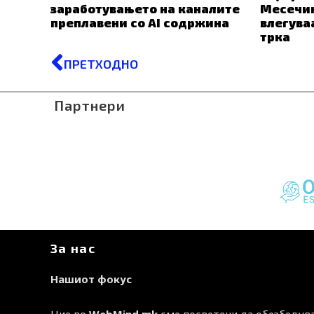
заработувањето на каналите
Месечин
преплавени со AI содржина
влегува
трка
Prev
ПРЕТХОДНО
Партнери
За нас
Нашиот фокус