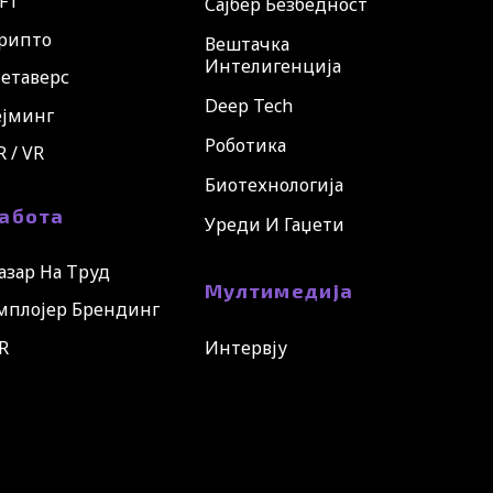
FT
Сајбер Безбедност
рипто
Вештачка
Интелигенција
етаверс
Deep Tech
ејминг
Роботика
R / VR
Биотехнологија
абота
Уреди И Гаџети
азар На Труд
Мултимедија
мплојер Брендинг
R
Интервју