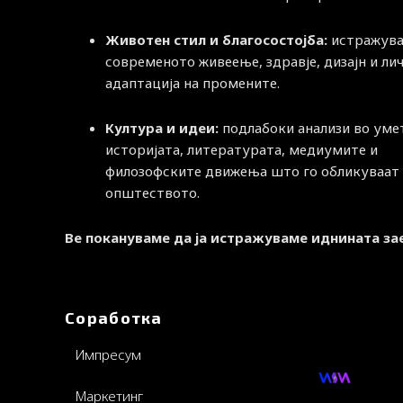
Животен стил и благосостојба:
истражува
современото живеење, здравје, дизајн и ли
адаптација на промените.
Култура и идеи:
подлабоки анализи во уме
историјата, литературата, медиумите и
филозофските движења што го обликуваат
општеството.
Ве покануваме да ја истражуваме иднината за
Соработка
Импресум
Маркетинг