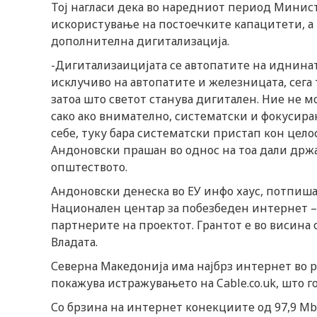
Тој нагласи дека во наредниот период Минис
искористување на постоечките капацитети, а 
дополнителна дигитализација.
-Дигитализаицијата се автопатите на иднината
исклучиво на автопатите и железницата, сега 
затоа што светот станува дигитален. Ние не м
сако ако внимателно, систематски и фокусира
себе, туку бара систематски пристап кон цел
Андоновски прашан во однос на тоа дали држа
општеството.
Андоновски денеска во ЕУ инфо хаус, потпиша
Национален центар за побезбеден интернет – 
партнерите на проектот. Грантот е во висина о
Владата.
Северна Македонија има најбрз интернет во ре
покажува истражувањето на Cable.co.uk, што г
Со брзина на интернет конекциите од 97,9 Mbp