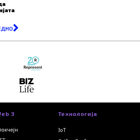
да
ијата
Next
ЕДНО
eb 3
Технологија
локчејн
IoT