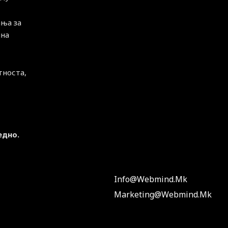
ња за
чна
тноста,
едно.
Info@webmind.mk
Marketing@webmind.mk