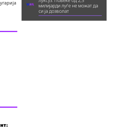
луксуз: Повеќе од 2,5
угарија
милијарди луѓе не можат да
си ја дозволат
нт: