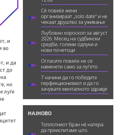
Сè повеќе жени
организираат „solo date“ и не
чекаат друштво за уживање
Љубовен хороскоп за август
2026: Месец на судбински
т, и
средби, големи одлуки и
и во
нови почетоци
Огласите повеќе не се
т, и да
наменети само за луѓето
ст до
ека
7 начини да го победите
перфекционизмот и да го
е, но
зачувате менталното здравје
е луѓе
не
НАЈНОВО
дат
ацитет
Топлотниот бран нè натера
да преиспитаме што