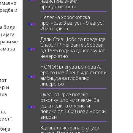
навистина значи
симално
продуктивноста
радба и
Неделна хороскопска
прогноза: 3 август – 9 август
да биде
2026 година
цијата
Дали Стив Џобс го предвиде
 правиме
ChatGPT? Неговите зборови
ама за
од 1985 година денес звучат
неверојатно
HONOR влегува во нова AI
ера со нов бренд идентитет и
амбиција за глобално
иот
лидерство
ир и
ира
Океанот крие повеќе
отколку што мислевме: За
една година откриени
повеќе од 1.000 нови морски
па,
видови
ист“.
Здравата исхрана станува
рбија