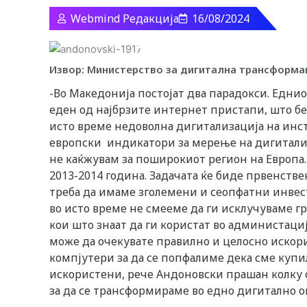
Webmind Редакција
16/08/2024
Извор: Министерство за дигитална трансформа
-Во Македонија постојат два парадокси. Едни
еден од најбрзите интернет пристапи, што б
исто време недоволна дигитализација на инст
европски индикатори за мерење на дигитализ
не каќжувам за поширокиот регион на Европа. 
2013-2014 година. Задачата ќе биде првенстве
треба да имаме зголемени и сеопфатни инвес
во исто време не смееме да ги исклучуваме гр
кои што знаат да ги користат во администациј
може да очекувате правилно и целосно искори
компјутери за да се попфалиме дека сме купи
искористени, рече Андоновски прашан колку 
за да се трансформираме во едно дигитално о