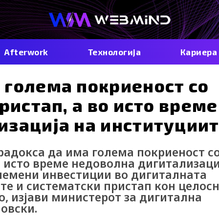
Afterwork
Технологија
Кариера
 голема покриеност со
ристап, а во исто време
изација на институции
радокса да има голема покриеност с
во исто време недоволна дигитализаци
олемени инвестиции во дигиталната
те и систематски пристап кон целос
, изјави министерот за дигитална
овски.