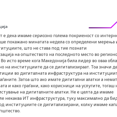
ција
от е дека имаме сериозно голема покриеност со интерне
еше покажано минатата недела со определени мерења 
итуциите, што не става под тие познати
ација на општеството на последното место во регионо
Во исто време кога Македонија била лидер во оваа обла
но на институциите да се дигитализираат. Тоа значи д
тиции во дигиталната инфраструктура на институциит
аѓаните. Затоа што ако имате дигитални алатки а немат
ата и како граѓани, како корисници на услугите, тогаш 
стување на дигиталните алатки. Не е целта да имаме
ле некаква ИТ инфраструктура, туку максимално да би
од институциите се дигитализирани, колку имаме кап
пштество.