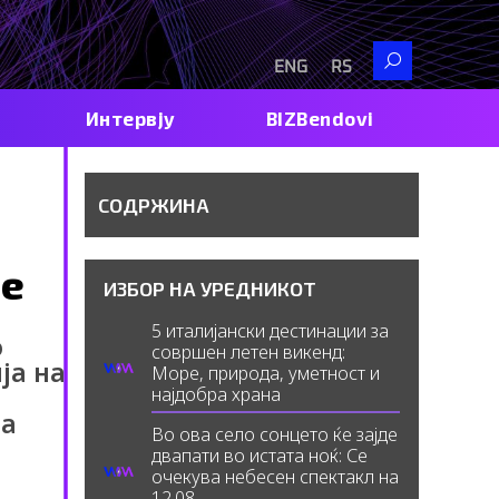
Search
ENG
RS
Интервју
BIZBendovi
СОДРЖИНА
те
ИЗБОР НА УРЕДНИКОТ
5 италијански дестинации за
о
совршен летен викенд:
ја на
Море, природа, уметност и
најдобра храна
на
Во ова село сонцето ќе зајде
двапати во истата ноќ: Се
очекува небесен спектакл на
12.08