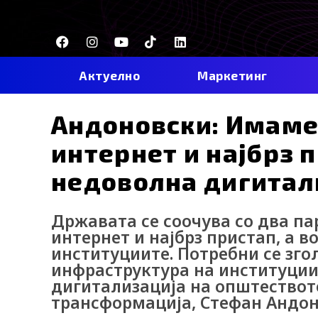
Skip
to
F
I
Y
I
L
content
a
n
o
c
i
c
s
u
o
n
e
t
t
-
k
Актуелно
Маркетинг
b
a
u
t
e
o
g
b
i
d
o
r
e
k
i
Андоновски: Имаме
k
a
-
n
m
t
интернет и најбрз п
i
k
недоволна дигитал
t
o
k
-
Државата се соочува со два па
i
интернет и најбрз пристап, а 
c
институциите. Потребни се зг
o
n
инфраструктура на институции
дигитализација на општеството
трансформација, Стефан Андон