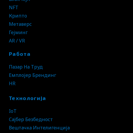
NFT
Крипто
Метаверс
Гејминг
AR / VR
Работа
Пазар На Труд
Емплојер Брендинг
HR
Технологија
IoT
Сајбер Безбедност
Вештачка Интелигенција