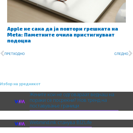
Apple не сака да ја повтори грешката на
Meta: Паметните очила пристигнуваат
подоцна
Prev
N
ПРЕТХОДНО
СЛЕДНО
Избор на уредникот
Жените кои не одговараат веднаш на
пораки се посреќни? Нов тренд на
поставување граници
Webmind.mk станува BIZLife