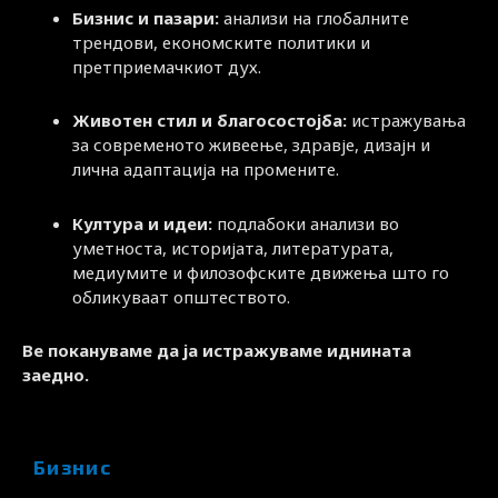
Бизнис и пазари:
анализи на глобалните
трендови, економските политики и
претприемачкиот дух.
Животен стил и благосостојба:
истражувања
за современото живеење, здравје, дизајн и
лична адаптација на промените.
Култура и идеи:
подлабоки анализи во
уметноста, историјата, литературата,
медиумите и филозофските движења што го
обликуваат општеството.
Ве покануваме да ја истражуваме иднината
заедно.
Бизнис