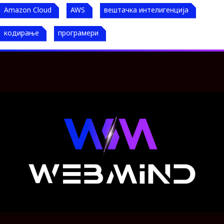
Amazon Cloud
AWS
вештачка интелигенција
кодирање
програмери