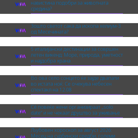
навистина подобри за животната
средина?
Зошто светот сака да ископа хелиум-3
од Месечината?
5 италијански дестинации за совршен
летен викенд: Море, природа, уметност
и најдобра храна
Во ова село сонцето ќе зајде двапати
во истата ноќ: Се очекува небесен
спектакл на 12.08
Сè повеќе жени организираат „solo
date“ и не чекаат друштво за уживање
Љубовен хороскоп за август 2026:
Месец на судбински средби, големи