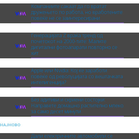
Компаниите сакаат да го вратат
дружењето по работа, но вработените
повеќе не се заинтересирани
Генерацијата Z враќа тренд од
почетокот на 2000-тите: Малите
дигитални фотоапарати повторно се
хит
Apple или Nvidia: Кој ќе заработи
повеќе од револуцијата со вештачката
интелигенција?
Без адитиви и скриени состојки:
Направете домашно растително млеко
за само десет минути
НАЈНОВО
Дали електричните автомобили се