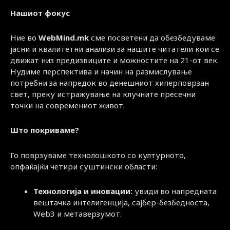
Нашиот фокус
Ние во
WebMind.mk
сме посветени да обезбедуваме
јасни и квалитетни анализи за нашите читатели кои се
движат низ предизвиците и можностите на 21-от век.
Нудиме перспектива и начин на размислување
потребни за напредок во денешниот хиперповрзан
свет, преку истражување на клучните пресечни
точки на современиот живот.
Што покриваме?
Го поврзуваме технолошкото со културното,
опфаќајќи четири суштински области:
Технологија и иновации:
увиди во напредната
вештачка интелигенција, сајбер-безбедноста,
Web3 и метаверзумот.