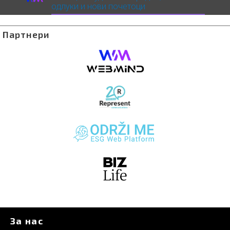
одлуки и нови почетоци
Партнери
За нас