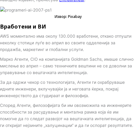
Извор: Pixabay
Вработени и ВИ
AWS моментално има околу 130.000 вработени, откако отпушти
неколку стотици луѓе во април во своите одделенија за
продажба, маркетинг и глобални услуги.
Марко Агенти, CIO на компанијата Goldman Sachs, имаше слично
мислење во април – само техничките вештини не се доволни за
управување со вештачката интелигенција.
За да одржи чекор со технологијата, Агенти ги охрабруваше
идните инженери, вклучувајќи ја и неговата ќерка, покрај
инженерството да студираат и филозофија.
Според Агенти, филозофијата би им овозможила на инженерите
способности за расудување и ментална рамка која ќе им
помогне да го следат развојот на вештачката интелигенција, да
ги откријат нејзините „халуцинации“ и да ги оспорат резултатите.