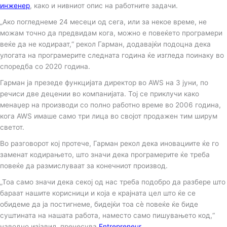
инженер
, како и нивниот опис на работните задачи.
„Ако погледнеме 24 месеци од сега, или за некое време, не
можам точно да предвидам кога, можно е повеќето програмери
веќе да не кодираат,“ рекол Гарман, додавајќи подоцна дека
улогата на програмерите следната година ќе изгледа поинаку во
споредба со 2020 година.
Гарман ја презеде функцијата директор во AWS на 3 јуни, по
речиси две децении во компанијата. Тој се приклучи како
менаџер на производи со полно работно време во 2006 година,
кога AWS имаше само три лица во својот продажен тим ширум
светот.
Во разговорот кој протече, Гарман рекол дека иновациите ќе го
заменат кодирањето, што значи дека програмерите ќе треба
повеќе да размислуваат за конечниот производ.
„Тоа само значи дека секој од нас треба подобро да разбере што
бараат нашите корисници и која е крајната цел што ќе се
обидеме да ја постигнеме, бидејќи тоа сè повеќе ќе биде
суштината на нашата работа, наместо само пишувањето код,“
наводно изјавил, пренесува
Entrepreneur
.