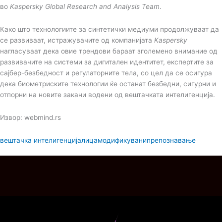
во
Kaspersky Global Research and Analysis Team
.
Како што технологиите за синтетички медиуми продолжуваат да
се развиваат, истражувачите од компанијата
Kaspersky
нагласуваат дека овие трендови бараат зголемено внимание од
развивачите на системи за дигитален идентитет, експертите за
сајбер-безбедност и регулаторните тела, со цел да се осигура
дека биометриските технологии ќе останат безбедни, сигурни и
отпорни на новите закани водени од вештачката интелигенција.
Извор: webmind.rs
вештачка интелигенција
лица
модификувани
препознавање