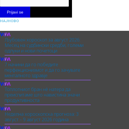
НАЈНОВО
Љубовен хороскоп за август 2026:
Месец на судбински средби, големи
одлуки и нови почетоци
7 начини да го победите
перфекционизмот и да го зачувате
менталното здравје
Топлотниот бран нè натера да
преиспитаме што навистина значи
продуктивноста
Неделна хороскопска прогноза: 3
август – 9 август 2026 година