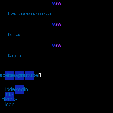
Политика на приватност
Контакт
Karijera
acebook
Instagram
Youtube
Ico-
Linkedin
tik-
tiktok-
icon