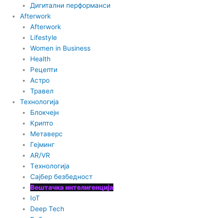
Дигитални перформанси
Afterwork
Afterwork
Lifestyle
Women in Business
Health
Рецепти
Астро
Травел
Технологија
Блокчејн
Крипто
Метаверс
Гејминг
AR/VR
Tехнологија
Сајбер безбедност
Вештачка интелигенција
IoT
Deep Tech