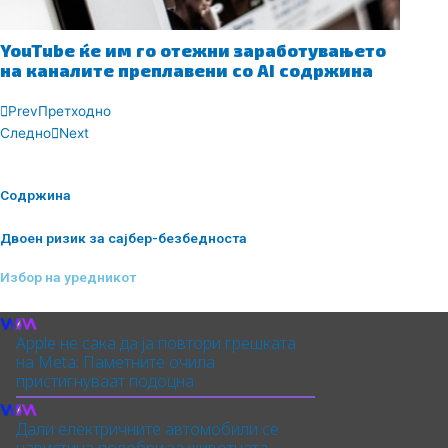
YouTube ќе им го отежни заработувањето
на каналите преплавени со AI содржина
Prev
Претходно
Следно
Next
Содржина
Двоен ризик за сајбер-безбедноста
Избор на уредникот
Apple не сака да ја повтори грешката
на Meta: Паметните очила
пристигнуваат подоцна
Дали електричните автомобили се
навистина подобри за животната