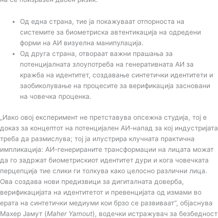
Од една страна, тие ја покажуваат отпорноста на
системите за биометриска автентикација на одредени
форми на АИ визуелна манипулација.
Од друга страна, отвораат важни прашања за
потенцијалната злоупотреба на генеративната АИ за
кражба на идентитет, создавање синтетички идентитети и
заобиколување на процесите за верификација засновани
на човечка проценка.
„Иако овој експеримент не претставува опсежна студија, тој е
доказ за концептот на потенцијален АИ-напад за кој индустријата
треба да размислува; тој ја илустрира клучната практична
импликација: АИ-генерираните трансформации на лицата можат
да го задржат биометрискиот идентитет дури и кога човечката
перцепција тие слики ги толкува како целосно различни лица.
Ова создава нови предизвици за дигиталната доверба,
верификацијата на идентитетот и превенцијата од измами во
ерата на синтетички медиуми кои брзо се развиваат“, објаснува
Махер Јамут (
Maher Yamout
), водечки истражувач за безбедност