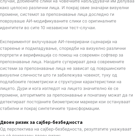
случаи, добиените слики на човечките набљудувачи им делуваа
како целосно различни лица. И покрај овие значајни визуелни
промени, системот за препознавање лица доследно ги
поврзуваше АИ-модификуваните слики со оригиналните
идентитети во сите 10 независни тест-случаи.
Експериментот вклучуваше АИ-генерирани сценарија на
стареење и подмладување, споредби на визуелно различни
портрети и верификација со помош на современ софтвер за
препознавање лица. Наодите сугерираат дека современите
системи за препознавање лица не зависат од површинските
визуелни сличности што ги забележува човекот, туку од
подлабоките геометриски и структурни карактеристики на
лицето. Дури и кога изгледот на лицето значително ќе се
промени, алгоритмите за препознавање и понатаму можат да ги
детектираат постојаните биометриски маркери кои остануваат
стабилни и покрај синтетичките трансформации.
Двоен ризик за сајбер-безбедноста
Од перспектива на сајбер-безбедноста, резултатите укажуваат
на сè поизразен двоен ризик: