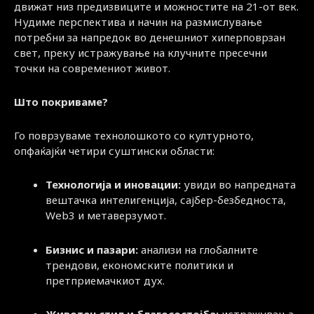
движат низ предизвиците и можностите на 21-от век.
Нудиме перспектива и начин на размислување
потребни за напредок во денешниот хиперповрзан
свет, преку истражување на клучните пресечни
точки на современиот живот.
Што покриваме?
Го поврзуваме технолошкото со културното,
опфаќајќи четири суштински области:
Технологија и иновации:
увиди во напредната
вештачка интелигенција, сајбер-безбедноста,
Web3 и метаверзумот.
Бизнис и пазари:
анализи на глобалните
трендови, економските политики и
претприемачкиот дух.
Животен стил и благосостојба:
истражувања