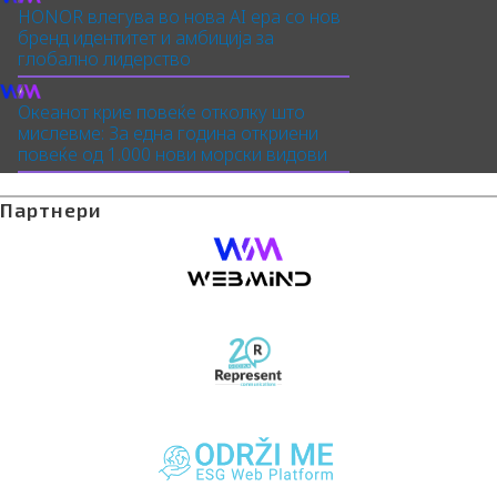
HONOR влегува во нова AI ера со нов
бренд идентитет и амбиција за
глобално лидерство
Океанот крие повеќе отколку што
мислевме: За една година откриени
повеќе од 1.000 нови морски видови
Партнери