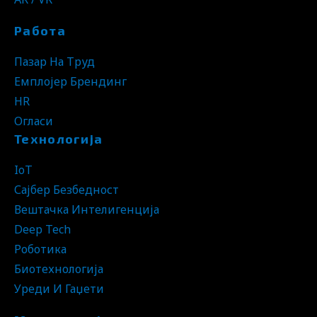
Работа
Пазар На Труд
Емплојер Брендинг
HR
Огласи
Технологија
IoT
Сајбер Безбедност
Вештачка Интелигенција
Deep Tech
Роботика
Биотехнологија
Уреди И Гаџети