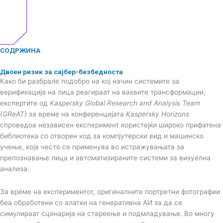
СОДРЖИНА
Двоен ризик за сајбер-безбедноста
Како би разбрале подобро на кој начин системите за
верификација на лица реагираат на ваквите трансформации,
експертите од
Kaspersky Global Research and Analysis Team
(GReAT)
за време на конференцијата
Kaspersky Horizons
спроведоа независен експеримент користејќи широко прифатена
библиотека со отворен код за компјутерски вид и машинско
учење, која често се применува во истражувањата за
препознавање лица и автоматизираните системи за визуелна
анализа.
За време на експериментот, оригиналните портретни фотографии
беа обработени со алатки на генеративна АИ за да се
симулираат сценарија на стареење и подмладување. Во многу