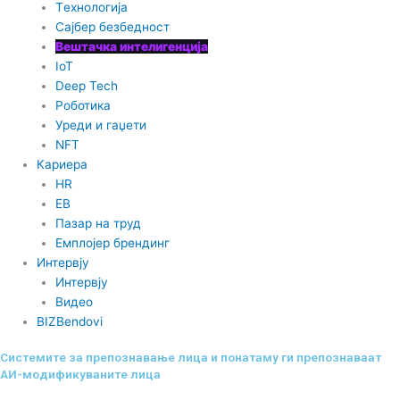
Tехнологија
Сајбер безбедност
Вештачка интелигенција
IoT
Deep Tech
Роботика
Уреди и гаџети
NFT
Кариера
HR
EB
Пазар на труд
Емплојер брендинг
Интервју
Интервју
Видео
BIZBendovi
Системите за препознавање лица и понатаму ги препознаваат
АИ-модификуваните лица