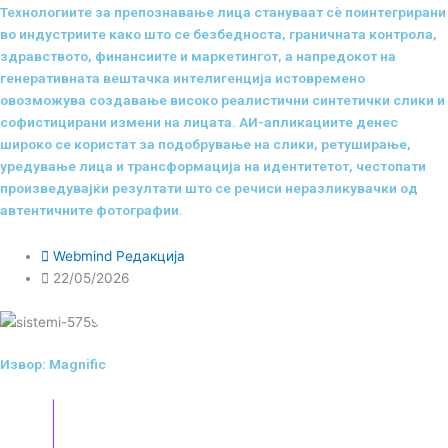
Технологиите за препознавање лица стануваат сè поинтегрирани
во индустриите како што се безбедноста, граничната контрола,
здравството, финансиите и маркетингот, а напредокот на
генеративната вештачка интелигенција истовремено
овозможува создавање високо реалистични синтетички слики и
софистицирани измени на лицата. АИ-апликациите денес
широко се користат за подобрување на слики, ретуширање,
уредување лица и трансформација на идентитетот, честопати
произведувајќи резултати што се речиси неразликувачки од
автентичните фотографии.
Webmind Редакција
22/05/2026
Извор: Magnific