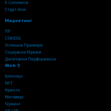
E-Commerce
Старт-Апи
Маркетинг
ПР
CSR/ESG
Успешни Примери
Социјални Мрежи
Дигитални Перформанси
Web 3
Блокчејн
NFT
Крипто
Метаверс
Гејминг
AR / VR