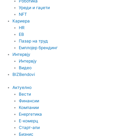
Роботика
Уреди и гаџети
NFT
Кариера
HR
EB
Пазар на труд
Емплојер брендинг
Интервју
Интервју
Видео
BIZBendovi
Актуелно
Вести
Финансии
Компании
Енергетика
Е-комерц
Старт-апи
Бизнис