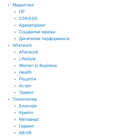
Маркетинг
ПР
CSR/ESG
Адвертајзинг
Социјални мрежи
Дигитални перформанси
Afterwork
Afterwork
Lifestyle
Women in Business
Health
Рецепти
Астро
Травел
Технологија
Блокчејн
Крипто
Метаверс
Гејминг
AR/VR