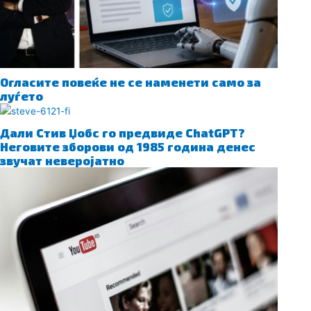
Огласите повеќе не се наменети само за
луѓето
Дали Стив Џобс го предвиде ChatGPT?
Неговите зборови од 1985 година денес
звучат неверојатно