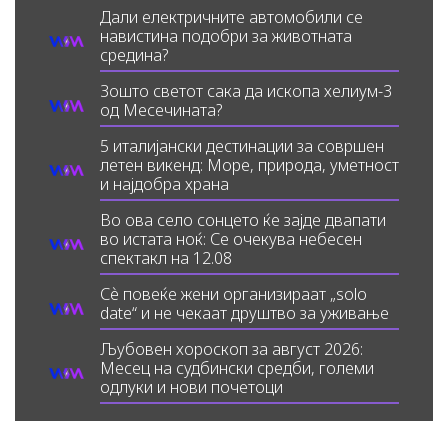
Дали електричните автомобили се
навистина подобри за животната
средина?
Зошто светот сака да ископа хелиум-3
од Месечината?
5 италијански дестинации за совршен
летен викенд: Море, природа, уметност
и најдобра храна
Во ова село сонцето ќе зајде двапати
во истата ноќ: Се очекува небесен
спектакл на 12.08
Сè повеќе жени организираат „solo
date“ и не чекаат друштво за уживање
Љубовен хороскоп за август 2026:
Месец на судбински средби, големи
одлуки и нови почетоци