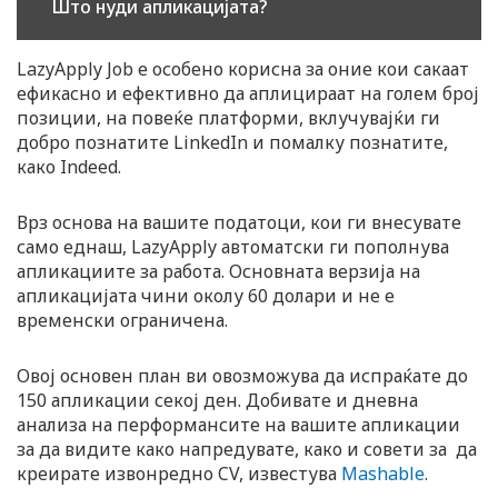
Што нуди апликацијата?
LazyApply Job е особено корисна за оние кои сакаат
ефикасно и ефективно да аплицираат на голем број
позиции, на повеќе платформи, вклучувајќи ги
добро познатите LinkedIn и помалку познатите,
како Indeed.
Врз основа на вашите податоци, кои ги внесувате
само еднаш, LazyApply автоматски ги пополнува
апликациите за работа. Основната верзија на
апликацијата чини околу 60 долари и не е
временски ограничена.
Овој основен план ви овозможува да испраќате до
150 апликации секој ден. Добивате и дневна
анализа на перформансите на вашите апликации
за да видите како напредувате, како и совети за да
креирате извонредно CV, известува
Mashable
.