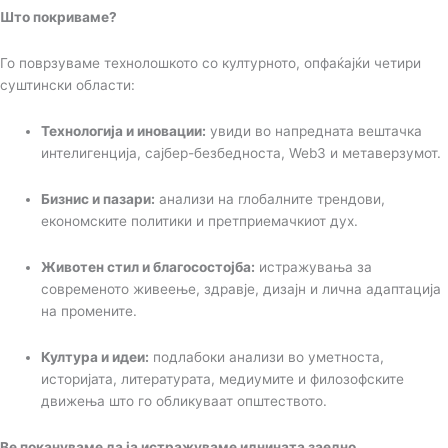
Што покриваме?
Го поврзуваме технолошкото со културното, опфаќајќи четири
суштински области:
Технологија и иновации:
увиди во напредната вештачка
интелигенција, сајбер-безбедноста, Web3 и метаверзумот.
Бизнис и пазари:
анализи на глобалните трендови,
економските политики и претприемачкиот дух.
Животен стил и благосостојба:
истражувања за
современото живеење, здравје, дизајн и лична адаптација
на промените.
Култура и идеи:
подлабоки анализи во уметноста,
историјата, литературата, медиумите и филозофските
движења што го обликуваат општеството.
Ве покануваме да ја истражуваме иднината заедно.