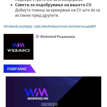
Совети за подобрување на вашето CV
:
Добијте помош за креирање на CV што ќе се
истакне пред другите.
Ai
Indeed
LazyApply Job
LinkedIn
вештачка интелигенција
ВИ
Webmind Редакција
ПОВРЗАНО