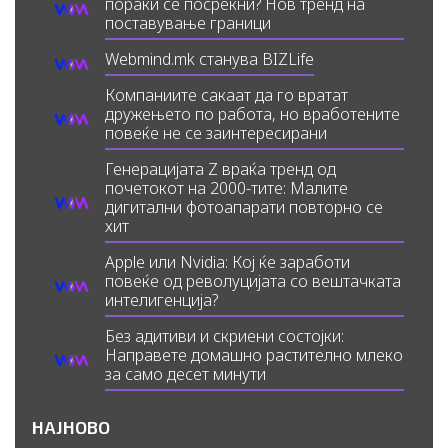
пораки се посреќни? Нов тренд на
поставување граници
Webmind.mk станува BIZLife
Компаниите сакаат да го вратат
дружењето по работа, но вработените
повеќе не се заинтересирани
Генерацијата Z враќа тренд од
почетокот на 2000-тите: Малите
дигитални фотоапарати повторно се
хит
Apple или Nvidia: Кој ќе заработи
повеќе од револуцијата со вештачката
интелигенција?
Без адитиви и скриени состојки:
Направете домашно растително млеко
за само десет минути
НАЈНОВО