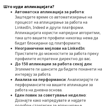
Што нуди апликацијата?
Автоматска апликација за работа
:
Заштедете време со автоматизирање на
процесот на аплицирање за работа на
LinkedIn, Indeed и други платформи.
Апликацијата користи напредни алгоритми,
така што вашите профили никогаш нема да
бидат блокирани од платформите.
Неограничени
мејлови на LinkedIn
:
Пристапете до можностите за работа преку
профилите испратени директно до вас.
До 150 апликации за работа секој ден
:
Зголемете ги шансите да бидете поканети на
интервју за работа.
Анализа на перформанси
: Анализирајте ги
перформансите на вашите апликации за
работа на дневна основа.
Еден повик за советување неделно
:
Дознајте како напредувате и најдете
подобри стратегии за аплицирање.