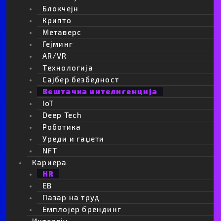
Блокчејн
Крипто
Метаверс
Гејминг
AR/VR
Tехнологија
Сајбер безбедност
Вештачка интелигенција
IoT
Deep Tech
Роботика
Уреди и гаџети
NFT
Кариера
HR
EB
Пазар на труд
Емплојер брендинг
Интервју