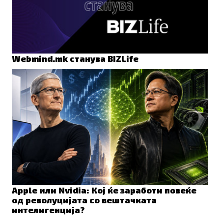
Webmind.mk станува BIZLife
Apple или Nvidia: Кој ќе заработи повеќе
од револуцијата со вештачката
интелигенција?