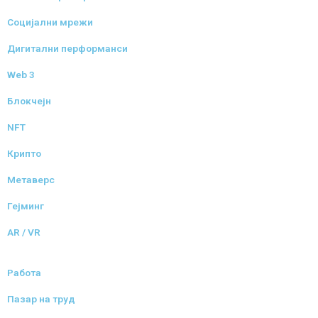
Социјални мрежи
Дигитални перформанси
Web 3
Блокчејн
NFT
Крипто
Метаверс
Гејминг
AR / VR
Работа
Пазар на труд