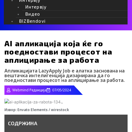
Интервју
Видео
BIZBendovi
AI апликација која ќе го
поедностави процесот на
аплицирање за работа
Апликацијата LazyApply Job е алатка заснована на
вештачка интелигенција дизајнирана да го
поедностави процесот на аплицирање за работа.
Webmind Редакција
07/05/2024
Извор: Envato Еlements / wirestock
СОДРЖИНА