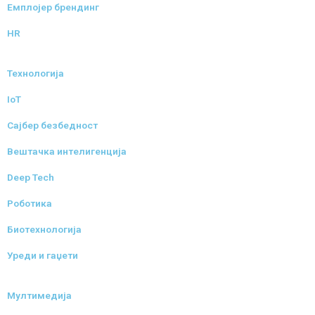
Емплојер брендинг
HR
Технологија
IoT
Сајбер безбедност
Вештачка интелигенција
Deep Tech
Роботика
Биотехнологија
Уреди и гаџети
Мултимедија