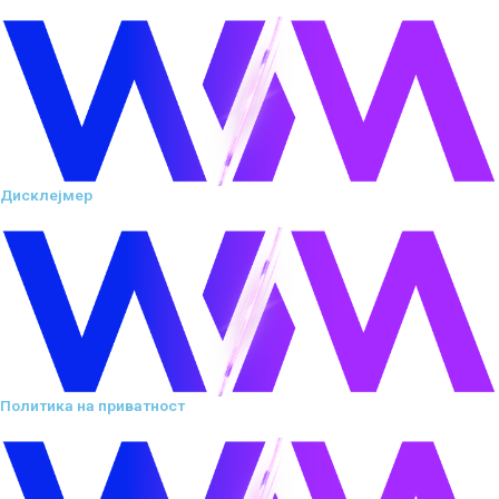
Дисклејмер
Политика на приватност