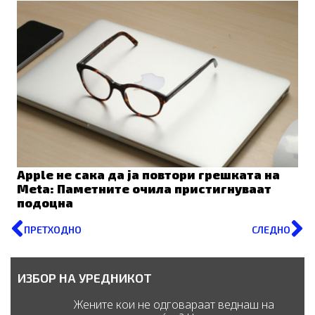
Apple не сака да ја повтори грешката на
Meta: Паметните очила пристигнуваат
подоцна
Prev
N
ПРЕТХОДНО
СЛЕДНО
ИЗБОР НА УРЕДНИКОТ
Жените кои не одговараат веднаш на