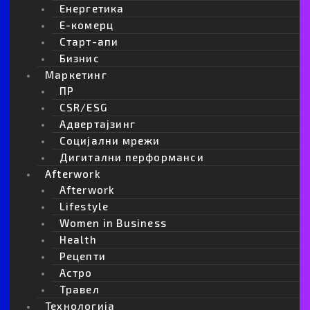
Енергетика
Е-комерц
Старт-апи
Бизнис
Маркетинг
ПР
CSR/ESG
Адвертајзинг
Социјални мрежи
Дигитални перформанси
Afterwork
Afterwork
Lifestyle
Women in Business
Health
Рецепти
Астро
Травел
Технологија