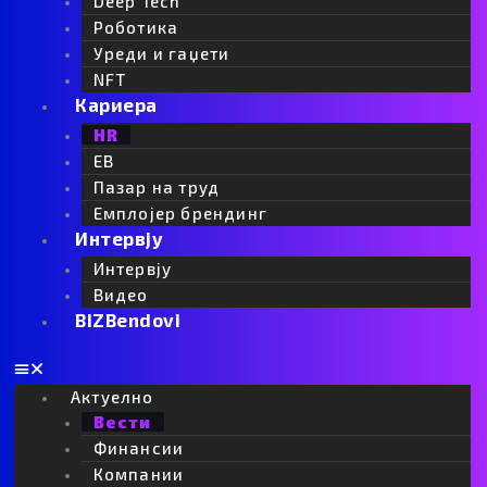
Deep Tech
Роботика
Уреди и гаџети
NFT
Кариера
HR
EB
Пазар на труд
Емплојер брендинг
Интервју
Интервју
Видео
BIZBendovi
Актуелно
Вести
Финансии
Компании