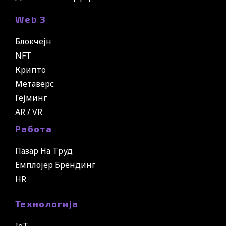
Web 3
Блокчејн
NFT
Крипто
Метаверс
Гејминг
AR / VR
Работа
Пазар На Труд
Емплојер Брендинг
HR
Технологија