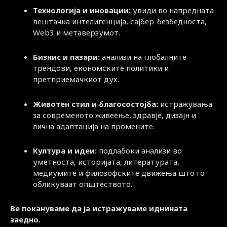
Технологија и иновации:
увиди во напредната
вештачка интелигенција, сајбер-безбедноста,
Web3 и метаверзумот.
Бизнис и пазари:
анализи на глобалните
трендови, економските политики и
претприемачкиот дух.
Животен стил и благосостојба:
истражувања
за современото живеење, здравје, дизајн и
лична адаптација на промените.
Култура и идеи:
подлабоки анализи во
уметноста, историјата, литературата,
медиумите и филозофските движења што го
обликуваат општеството.
Ве покануваме да ја истражуваме иднината
заедно.