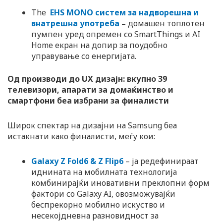
The
EHS MONO систем за надворешна и
внатрешна употреба
–
домашен топлотен
пумпен уред опремен со SmartThings и AI
Home екран на допир за поудобно
управување со енергијата.
Од производи до UX дизајн: вкупно 39
телевизори, апарати за домаќинство и
смартфони беа избрани за финалисти
Широк спектар на дизајни на Samsung беа
истакнати како финалисти, меѓу кои:
Galaxy Z Fold6 & Z Flip6
– ја редефинираат
иднината на мобилната технологија
комбинирајќи иновативни преклопни форм
фактори со Galaxy AI, овозможувајќи
беспрекорно мобилно искуство и
несекојдневна разновидност за