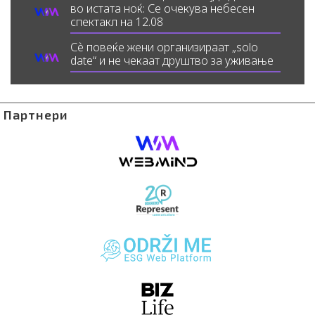
во истата ноќ: Се очекува небесен
спектакл на 12.08
Сè повеќе жени организираат „solo
date“ и не чекаат друштво за уживање
Партнери