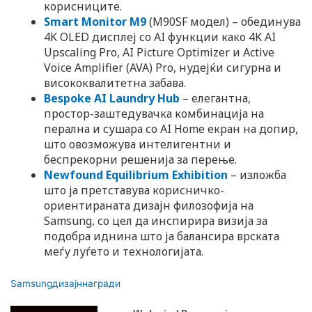
корисниците.
Smart Monitor M9
(M90SF модел) – обединува
4K OLED дисплеј со AI функции како 4K AI
Upscaling Pro, AI Picture Optimizer и Active
Voice Amplifier (AVA) Pro, нудејќи сигурна и
висококвалитетна забава.
Bespoke AI Laundry Hub
– елегантна,
простор-заштедувачка комбинација на
перална и сушара со AI Home екран на допир,
што овозможува интелигентни и
беспрекорни решенија за перење.
Newfound Equilibrium Exhibition
– изложба
што ја претставува корисничко-
ориентираната дизајн филозофија на
Samsung, со цел да инспирира визија за
подобра иднина што ја балансира врската
меѓу луѓето и технологијата.
Samsung
дизајн
награди