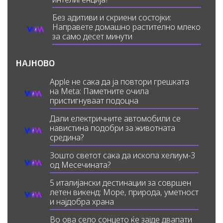
Без адитиви и скриени состојки:
Направете домашно растително млеко
за само десет минути
НАЈНОВО
Apple не сака да ја повтори грешката
на Meta: Паметните очила
пристигнуваат подоцна
Дали електричните автомобили се
навистина подобри за животната
средина?
Зошто светот сака да ископа хелиум-3
од Месечината?
5 италијански дестинации за совршен
летен викенд: Море, природа, уметност
и најдобра храна
Во ова село сонцето ќе зајде двапати