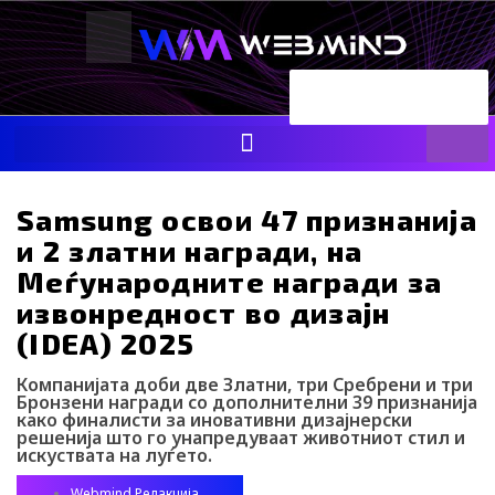
Skip
to
content
Searc
ENG
RS
F
I
Y
I
L
a
n
o
c
i
c
s
u
o
n
e
t
t
-
k
b
a
u
t
e
Samsung освои 47 признанија
o
g
b
i
d
и 2 златни награди, на
o
r
e
k
i
k
a
-
n
Меѓународните награди за
m
t
извонредност во дизајн
i
k
(IDEA) 2025
t
o
Компанијата доби две Златни, три Сребрени и три
k
Бронзени награди со дополнителни 39 признанија
-
како финалисти за иновативни дизајнерски
i
решенија што го унапредуваат животниот стил и
c
искуствата на луѓето.
o
n
Webmind Редакција