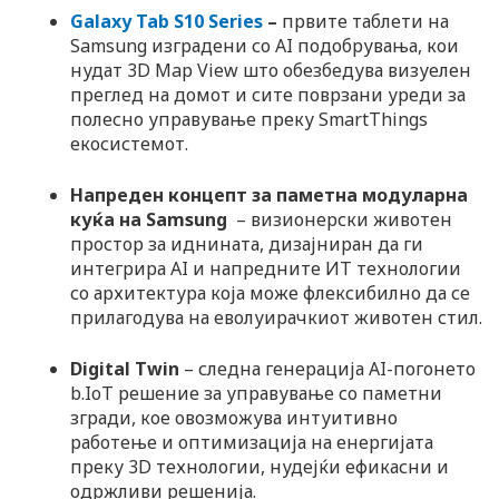
Galaxy Tab S10 Series
–
првите таблети на
Samsung изградени со AI подобрувања, кои
нудат 3D Map View што обезбедува визуелен
преглед на домот и сите поврзани уреди за
полесно управување преку SmartThings
екосистемот.
Напреден концепт за паметна модуларна
куќа на Samsung
– визионерски животен
простор за иднината, дизајниран да ги
интегрира AI и напредните ИТ технологии
со архитектура која може флексибилно да се
прилагодува на еволуирачкиот животен стил.
Digital Twin
– следна генерација AI-погонето
b.IoT решение за управување со паметни
згради, кое овозможува интуитивно
работење и оптимизација на енергијата
преку 3D технологии, нудејќи ефикасни и
одржливи решенија.