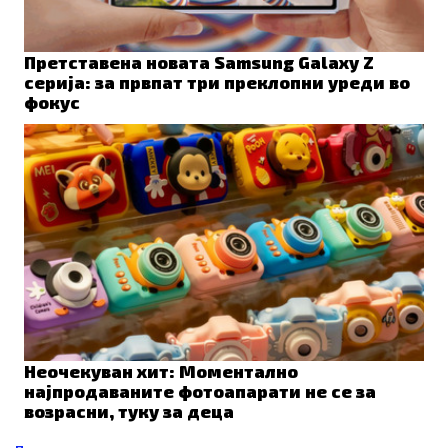
Претставена новата Samsung Galaxy Z
серија: за првпат три преклопни уреди во
фокус
Неочекуван хит: Моментално
најпродаваните фотоапарати не се за
возрасни, туку за деца
Prev
Next