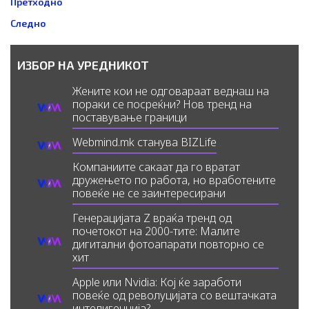
Претходно
Следно
ИЗБОР НА УРЕДНИКОТ
Жените кои не одговараат веднаш на
пораки се посреќни? Нов тренд на
поставување граници
Webmind.mk станува BIZLife
Компаниите сакаат да го вратат
дружењето по работа, но вработените
повеќе не се заинтересирани
Генерацијата Z враќа тренд од
почетокот на 2000-тите: Малите
дигитални фотоапарати повторно се
хит
Apple или Nvidia: Кој ќе заработи
повеќе од револуцијата со вештачката
интелигенција?