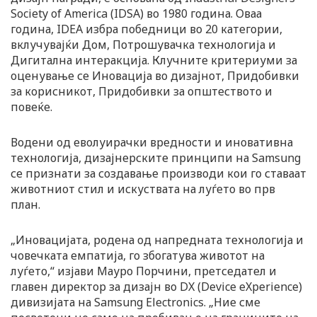
Society of America (IDSA) во 1980 година. Оваа
година, IDEA избра победници во 20 категории,
вклучувајќи Дом, Потрошувачка технологија и
Дигитална интеракција. Клучните критериуми за
оценување се Иновација во дизајнот, Придобивки
за корисникот, Придобивки за општеството и
повеќе.
Водени од еволуирачки вредности и иновативна
технологија, дизајнерските принципи на Samsung
се признати за создавање производи кои го ставаат
животниот стил и искуствата на луѓето во прв
план.
„Иновацијата, родена од напредната технологија и
човечката емпатија, го збогатува животот на
луѓето,“ изјави Мауро Порчини, претседател и
главен директор за дизајн во DX (Device eXperience)
дивизијата на Samsung Electronics. „Ние сме