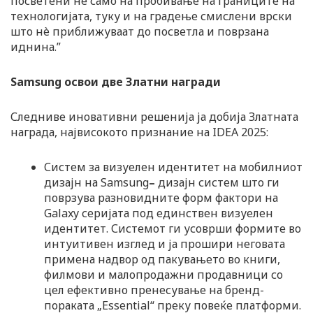
посветени не само на пробивање на границите на
технологијата, туку и на градење смислени врски
што нè приближуваат до посветла и поврзана
иднина.”
Samsung освои две Златни награди
Следниве иновативни решенија ја добија Златната
награда, највисокото признание на IDEA 2025:
Систем за визуелен идентитет на мобилниот
дизајн на Samsung
–
дизајн систем што ги
поврзува разновидните форм фактори на
Galaxy серијата под единствен визуелен
идентитет. Системот ги усоврши формите во
интуитивен изглед и ја прошири неговата
примена надвор од пакувањето во книги,
филмови и малопродажни продавници со
цел ефективно пренесување на бренд-
пораката „Essential“ преку повеќе платформи.