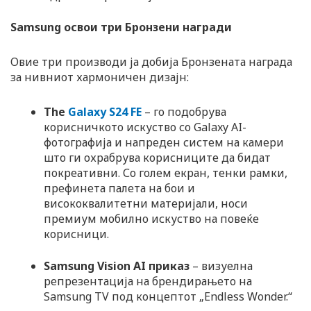
Samsung освои три Бронзени награди
Овие три производи ја добија Бронзената награда
за нивниот хармоничен дизајн:
The
Galaxy S24 FE
– го подобрува
корисничкото искуство со Galaxy AI-
фотографија и напреден систем на камери
што ги охрабрува корисниците да бидат
покреативни. Со голем екран, тенки рамки,
префинета палета на бои и
висококвалитетни материјали, носи
премиум мобилно искуство на повеќе
корисници.
Samsung Vision AI приказ
– визуелна
репрезентација на брендирањето на
Samsung TV под концептот „Endless Wonder.“