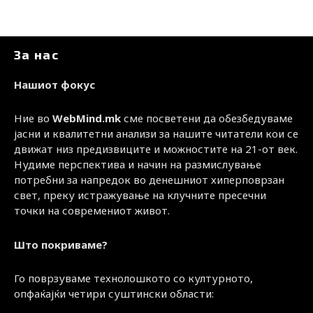
За нас
Нашиот фокус
Ние во
WebMind.mk
сме посветени да обезбедуваме
јасни и квалитетни анализи за нашите читатели кои се
движат низ предизвиците и можностите на 21-от век.
Нудиме перспектива и начин на размислување
потребни за напредок во денешниот хиперповрзан
свет, преку истражување на клучните пресечни
точки на современиот живот.
Што покриваме?
Го поврзуваме технолошкото со културното,
опфаќајќи четири суштински области: