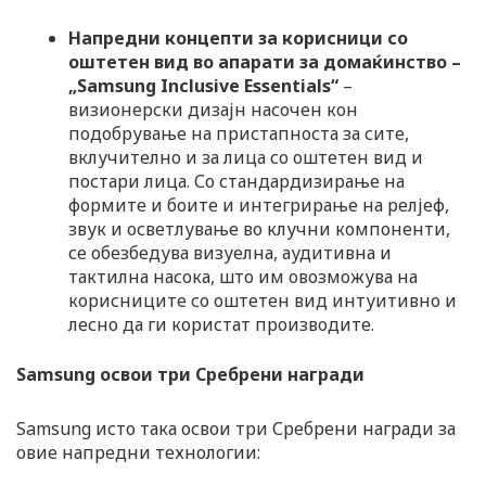
Напредни концепти за корисници со
оштетен вид во апарати за домаќинство –
„Samsung Inclusive Essentials“
–
визионерски дизајн насочен кон
подобрување на пристапноста за сите,
вклучително и за лица со оштетен вид и
постари лица. Со стандардизирање на
формите и боите и интегрирање на релјеф,
звук и осветлување во клучни компоненти,
се обезбедува визуелна, аудитивна и
тактилна насока, што им овозможува на
корисниците со оштетен вид интуитивно и
лесно да ги користат производите.
Samsung освои три Сребрени награди
Samsung исто така освои три Сребрени награди за
овие напредни технологии: