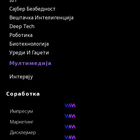
IoT
Сајбер Безбедност
Вештачка Интелигенција
Deep Tech
Роботика
Биотехнологија
Уреди И Гаџети
Мултимедија
Интервју
Соработка
Импресум
Маркетинг
Дисклејмер