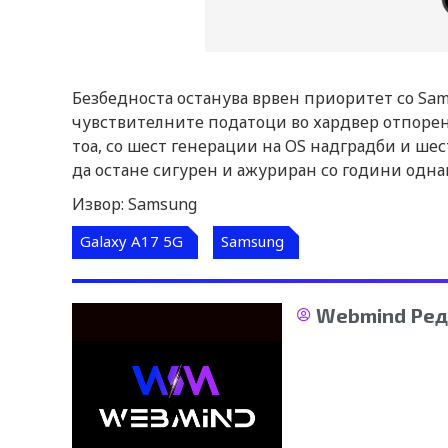
Безбедноста останува врвен приоритет со Sams
чувствителните податоци во хардвер отпорен 
тоа, со шест генерации на OS надградби и ше
да остане сигурен и ажуриран со години одна
Извор: Samsung
Galaxy A17 5G
Samsung
Webmind Ред