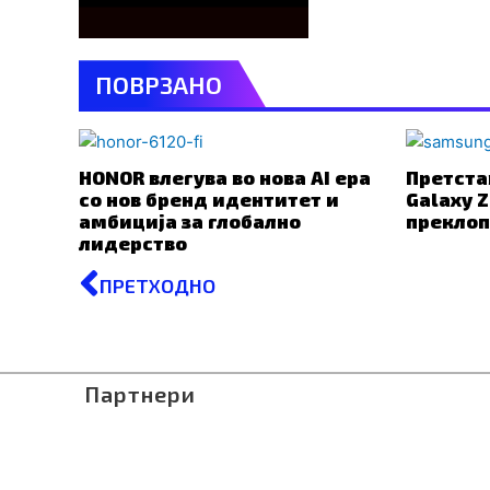
ПОВРЗАНО
HONOR влегува во нова AI ера
Претста
со нов бренд идентитет и
Galaxy Z
амбиција за глобално
преклоп
лидерство
Prev
ПРЕТХОДНО
Партнери