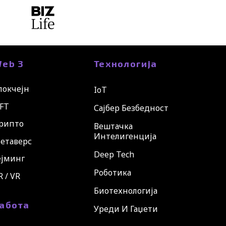
eb 3
Технологија
локчејн
IoT
FT
Сајбер Безбедност
рипто
Вештачка
Интелигенција
етаверс
Deep Tech
ејминг
Роботика
R / VR
Биотехнологија
абота
Уреди И Гаџети