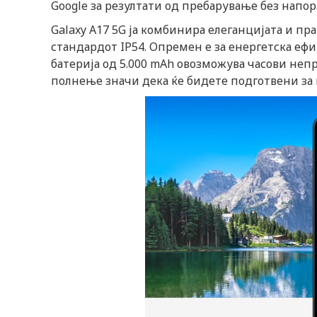
Google за резултати од пребарување без напор
Galaxy A17 5G ја комбинира елеганцијата и пр
стандардот IP54. Опремен е за енергетска еф
батерија од 5.000 mAh овозможува часови неп
полнење значи дека ќе бидете подготвени за 