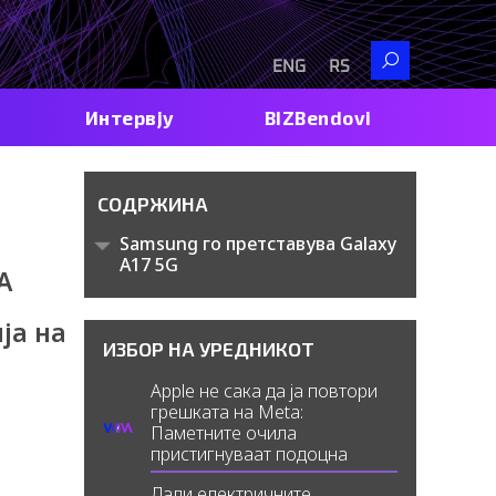
Search
ENG
RS
Интервју
BIZBendovi
СОДРЖИНА
Samsung го претставува Galaxy
A17 5G
А
ја на
ИЗБОР НА УРЕДНИКОТ
Apple не сака да ја повтори
грешката на Meta:
Паметните очила
пристигнуваат подоцна
Дали електричните