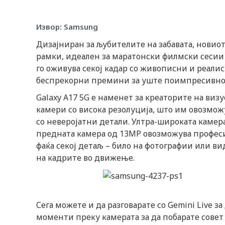
Извор: Samsung
Дизајниран за љубителите на забавата, новиот 
рамки, идеален за маратонски филмски сесии
го оживува секој кадар со живописни и реали
беспрекорни премини за уште поимпресивно
Galaxy A17 5G е наменет за креаторите на ви
камери со висока резолуција, што им овозмо
со неверојатни детали. Ултра-широката камер
предната камера од 13MP овозможува професи
фаќа секој детаљ – било на фотографии или в
на кадрите во движење.
Сега можете и да разговарате со Gemini Live 
моменти преку камерата за да побарате совет и