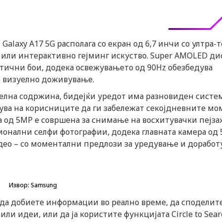
Galaxy A17 5G располага со екран од 6,7 инчи со ултра-
 или интерактивно гејминг искуство. Super AMOLED ди
стични бои, додека освежувањето од 90Hz обезбедува
 визуелно доживување.
зуелна содржина, бидејќи уредот има разновиден систе
жува на корисниците да ги забележат секојдневните м
а од 5MP е совршена за снимање на восхитувачки пејза
онални селфи фотографии, додека главната камера од 
идео – со моментални предлози за уредување и дорабо
Извор: Samsung
за да добиете информации во реално време, да споделит
ли идеи, или да ја користите функцијата Circle to Sear