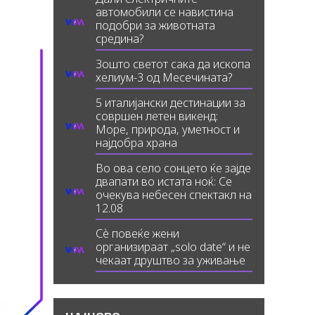
автомобили се навистина
подобри за животната
средина?
Зошто светот сака да ископа
хелиум-3 од Месечината?
5 италијански дестинации за
совршен летен викенд:
Море, природа, уметност и
најдобра храна
Во ова село сонцето ќе зајде
двапати во истата ноќ: Се
очекува небесен спектакл на
12.08
Сè повеќе жени
организираат „solo date“ и не
чекаат друштво за уживање