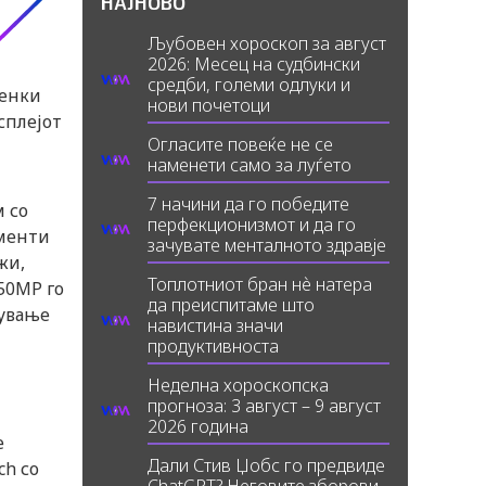
НАЈНОВО
Љубовен хороскоп за август
2026: Месец на судбински
средби, големи одлуки и
тенки
нови почетоци
сплејот
Огласите повеќе не се
наменети само за луѓето
7 начини да го победите
м со
перфекционизмот и да го
оменти
зачувате менталното здравје
жи,
Топлотниот бран нè натера
50MP го
да преиспитаме што
тување
навистина значи
продуктивноста
Неделна хороскопска
прогноза: 3 август – 9 август
2026 година
е
Дали Стив Џобс го предвиде
ch со