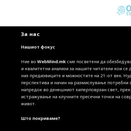
За нас
Нашиот фокус
Ние во
WebMind.mk
сме посветени да обезбедув
и квалитетни анализи за нашите читатели кои се
низ предизвиците и можностите на 21-от век. Н
перспектива и начин на размислување потребни 
напредок во денешниот хиперповрзан свет, прек
истражување на клучните пресечни точки на со
живот.
Што покриваме?