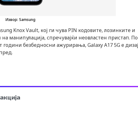
Извор: Samsung
ung Knox Vault, кој ги чува PIN кодовите, лозинките и
на манипулација, спречувајќи неовластен пристап. По
ст години безбедносни ажурирања, Galaxy A17 5G е диз
пред.
акција