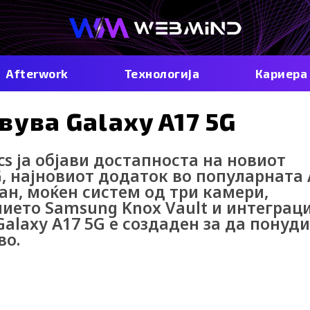
Afterwork
Технологија
Кариера
вува Galaxy A17 5G
s ја објави достапноста на новиот
, најновиот додаток во популарната 
ан, моќен систем од три камери,
ието Samsung Knox Vault и интеграци
alaxy A17 5G е создаден за да понуди
во.