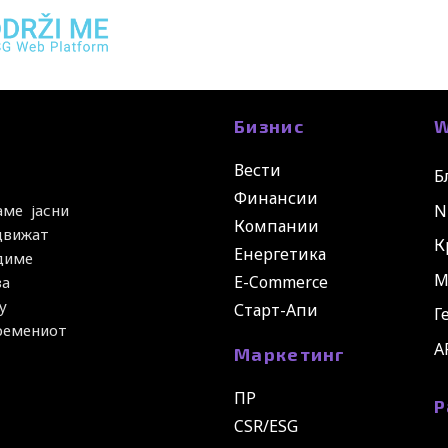
Бизнис
W
Вести
Б
Финансии
N
аме јасни
Компании
 движат
К
Енергетика
удиме
М
E-Commerce
за
у
Старт-Апи
Г
времениот
A
Маркетинг
ПР
Р
CSR/ESG