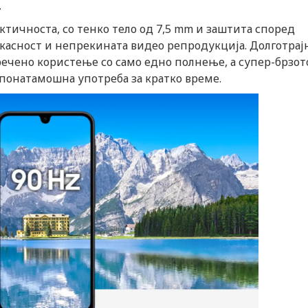
.
актичноста, со тенко тело од 7,5 mm и заштита според
икасност и непрекината видео репродукција. Долготрај
речено користење со само едно полнење, а супер-брзот
понатамошна употреба за кратко време.