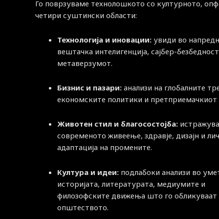
Го поврзуваме технолошкото со културното, опф
четири суштински области:
Технологија и иновации:
увиди во напред
вештачка интелигенција, сајбер-безбедност
метаверзумот.
Бизнис и пазари:
анализи на глобалните тр
економските политики и претприемачкиот 
Животен стил и благосостојба:
истражува
современото живеење, здравје, дизајн и ли
адаптација на промените.
Култура и идеи:
подлабоки анализи во уме
историјата, литературата, медиумите и
филозофските движења што го обликуваат
општеството.