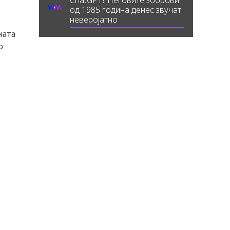
ChatGPT? Неговите зборови
од 1985 година денес звучат
неверојатно
ната
о