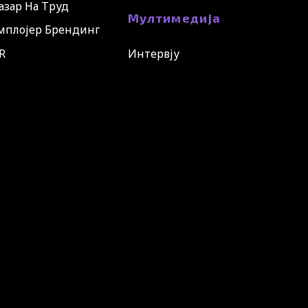
азар На Труд
Мултимедија
мплојер Брендинг
R
Интервју