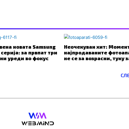
вена новата Samsung
Неочекуван хит: Момен
 серија: за првпат три
најпродаваните фотоап
ни уреди во фокус
не се за возрасни, туку 
СЛ