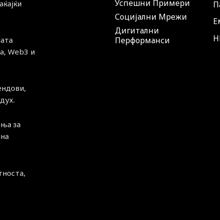
Успешни Примери
аќајќи
П
Социјални Мрежи
Е
Дигитални
H
ната
Перформанси
а, Web3 и
ендови,
дух.
ња за
чна
тноста,