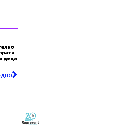
тално
арати
за деца
Next
ЕДНО