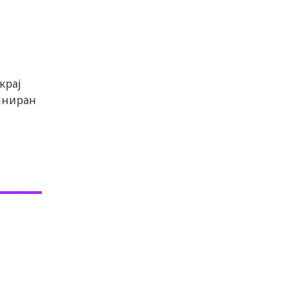
крај
ајниран