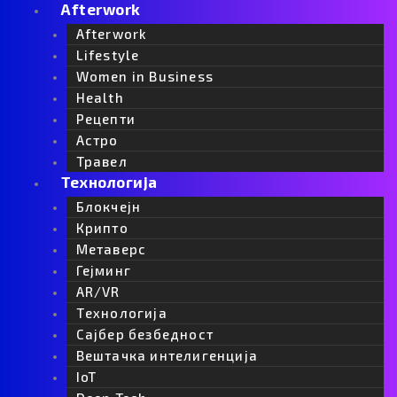
Afterwork
Afterwork
Lifestyle
Women in Business
Health
Рецепти
Астро
Травел
Технологија
Блокчејн
Крипто
Метаверс
Гејминг
AR/VR
Tехнологија
Сајбер безбедност
Вештачка интелигенција
IoT