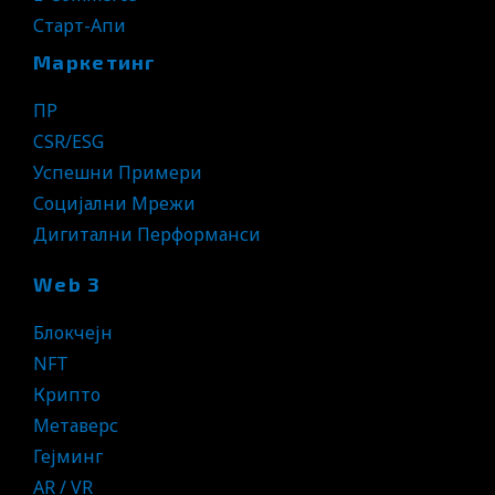
Старт-Апи
Маркетинг
ПР
CSR/ESG
Успешни Примери
Социјални Мрежи
Дигитални Перформанси
Web 3
Блокчејн
NFT
Крипто
Метаверс
Гејминг
AR / VR