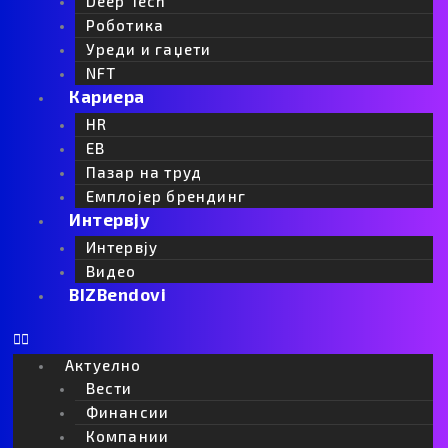
Deep Tech
Роботика
Уреди и гаџети
NFT
Кариера
HR
EB
Пазар на труд
Емплојер брендинг
Интервју
Интервју
Видео
BIZBendovi
Актуелно
Вести
Финансии
Компании