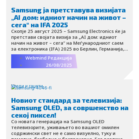
Samsung ја претставува визијата
„AI дом: идниот начин на живот –
сега“ на IFA 2025
Скопје 25 август 2025 – Samsung Electronics ќе ја
претстави својата визија за „AI дом: идниот
начин на живот – сега“ на Меѓународниот саем
за електроника (IFA) 2025 во Берлин, Германија,
од 5 до 9 септември.
Webmind Редакција
26/08/2025
Уреди и гаџети
Новиот стандард за телевизија:
Samsung OLED, за совршенство на
секој пиксел!
Со новата генерација на Samsung OLED
телевизорите, уживањето во вашиот омилен
содржински свет не е само визуелно, туку и