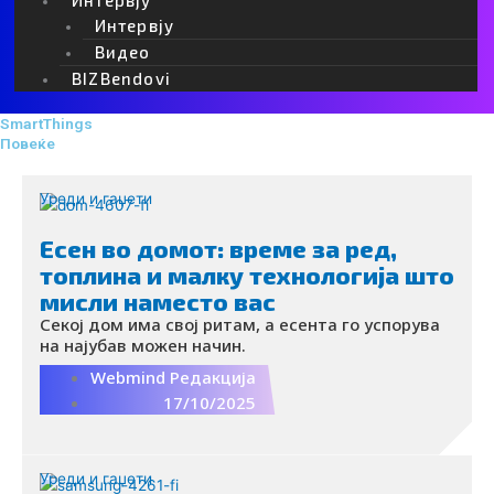
Интервју
Видео
BIZBendovi
SmartThings
Повеќе
Уреди и гаџети
Есен во домот: време за ред,
топлина и малку технологија што
мисли наместо вас
Секој дом има свој ритам, а есента го успорува
на најубав можен начин.
Webmind Редакција
17/10/2025
Уреди и гаџети