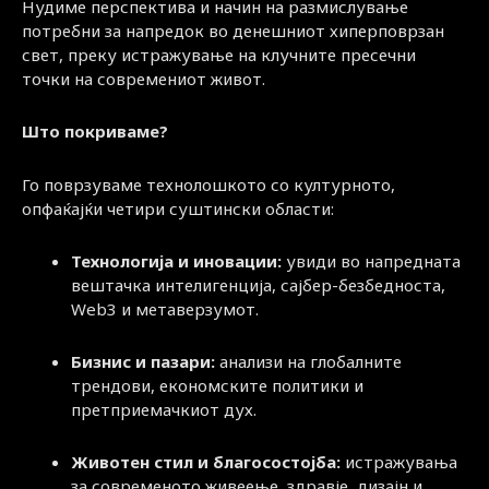
Нудиме перспектива и начин на размислување
потребни за напредок во денешниот хиперповрзан
свет, преку истражување на клучните пресечни
точки на современиот живот.
Што покриваме?
Го поврзуваме технолошкото со културното,
опфаќајќи четири суштински области:
Технологија и иновации:
увиди во напредната
вештачка интелигенција, сајбер-безбедноста,
Web3 и метаверзумот.
Бизнис и пазари:
анализи на глобалните
трендови, економските политики и
претприемачкиот дух.
Животен стил и благосостојба:
истражувања
за современото живеење, здравје, дизајн и