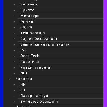
Блокчејн
Крипто
Метаверс
Гејминг
AR/VR
Tехнологија
Сајбер безбедност
Вештачка интелигенција
IoT
Deep Tech
Роботика
Уреди и гаџети
NFT
Кариера
HR
EB
Пазар на труд
Емплојер брендинг
Интервју