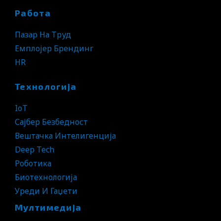
Работа
Пазар На Труд
Емплојер Брендинг
HR
Технологија
IoT
Сајбер Безбедност
Вештачка Интелигенција
Deep Tech
Роботика
Биотехнологија
Уреди И Гаџети
Мултимедија