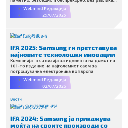
паметно, безбедно и беспрекорно. Без разлика
дали сте во потрага по филмска ноќ со
Webmind Редакција
семејството, возбуда при играње игри или
25/07/2025
едноставно уживање во омилената серија,
Samsung OLED телевизорите ги поставуваат
новите стандарди за телевизиски уреди.
Уреди и гаџети
IFA 2025: Samsung ги претставува
најновите технолошки иновации
Компанијата со визија за иднината на домот на
101-то издание на најголемиот саем за
потрошувачка електроника во Европа.
Webmind Редакција
02/07/2025
Вести
Вештачка интелигенција
IFA 2024: Samsung ја прикажува
моќта на своите производи со