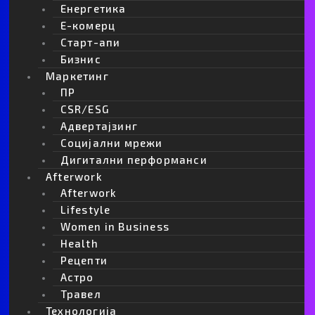
Енергетика
Е-комерц
Старт-апи
Бизнис
Маркетинг
ПР
CSR/ESG
Адвертајзинг
Социјални мрежи
Дигитални перформанси
Afterwork
Afterwork
Lifestyle
Women in Business
Health
Рецепти
Астро
Травел
Технологија