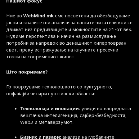
Нашиот фокус
Ние во
WebMind.mk
сме посветени да обезбедуваме
јасни и квалитетни анализи за нашите читатели кои се
движат низ предизвиците и можностите на 21-от век.
Нудиме перспектива и начин на размислување
потребни за напредок во денешниот хиперповрзан
свет, преку истражување на клучните пресечни
точки на современиот живот.
Што покриваме?
Го поврзуваме технолошкото со културното,
опфаќајќи четири суштински области:
Технологија и иновации:
увиди во напредната
вештачка интелигенција, сајбер-безбедноста,
Web3 и метаверзумот.
Бизнис и пазари:
анализи на глобалните