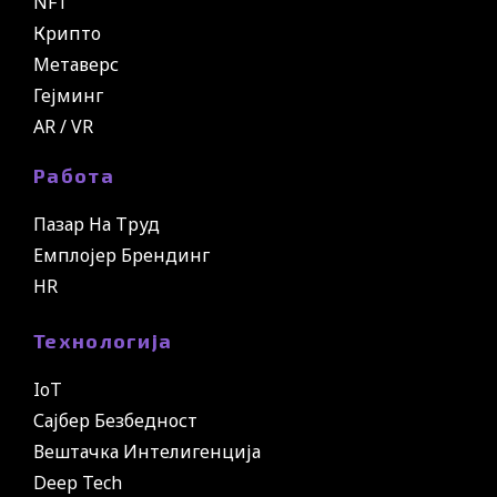
NFT
Крипто
Метаверс
Гејминг
AR / VR
Работа
Пазар На Труд
Емплојер Брендинг
HR
Технологија
IoT
Сајбер Безбедност
Вештачка Интелигенција
Deep Tech