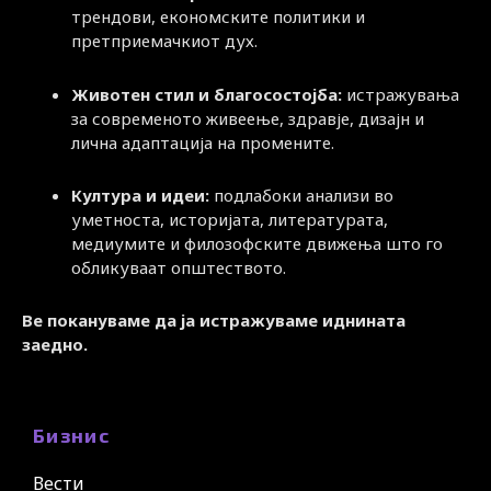
трендови, економските политики и
претприемачкиот дух.
Животен стил и благосостојба:
истражувања
за современото живеење, здравје, дизајн и
лична адаптација на промените.
Култура и идеи:
подлабоки анализи во
уметноста, историјата, литературата,
медиумите и филозофските движења што го
обликуваат општеството.
Ве покануваме да ја истражуваме иднината
заедно.
Бизнис
Вести