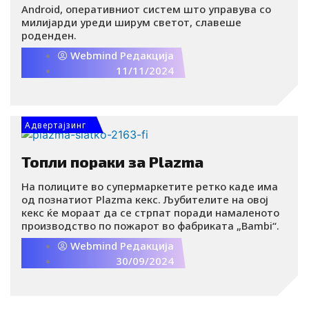
Android, оперативниот систем што управува со
милијарди уреди ширум светот, славеше
роденден.
Webmind Редакција
11/11/2024
Адвертајзинг
Топли пораки за Plazma
На полиците во супермаркетите ретко каде има
од познатиот Plazma кекс. Љубителите на овој
кекс ќе мораат да се стрпат поради намаленото
производство по пожарот во фабриката „Bambi“.
Webmind Редакција
30/09/2024