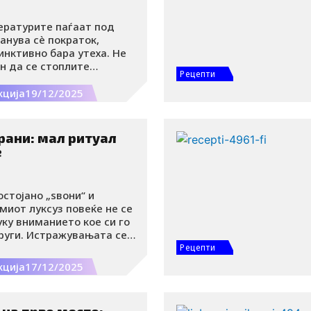
ературите паѓаат под
танува сè пократок,
нктивно бара утеха. Не
н да се стоплите
Рецепти
вратите енергијата
 топла, домашна супа. Тоа
кција
19/12/2025
 тоа е „течна прегратка“.
рани: мал ритуал
è
остојано „ѕвони“ и
емиот луксуз повеќе не се
уку вниманието кое си го
руги. Истражувањата се
росечен човек поминува
Рецепти
невно пред екранот, а
кција
17/12/2025
 се случува дури и кога
рано на вечера.