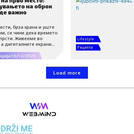
 на прво место:
увањето на оброк
иде важно
вести, брза храна и уште
ии, се чини дека времето
 прсти. Живееме во
Lifestyle
 а дигиталните екрани
Рецепти
 елемент на нашите
кција
10/12/2025
Load more