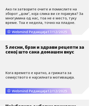
Ако ги затворите очите и помислите на
зборот „дом“, која слика ви се појавува? За
многумина од нас, тоа не е место, туку
време. Тоа е недела, точно на пладне.
Webmind Редакција
17/12/2025
5 лесни, брзи и здрави рецепти за
секој што сака домашен вкус
Кога времето е кратко, а грижата за
семејството е најсилната мотивација.
Webmind Редакција
12/12/2025