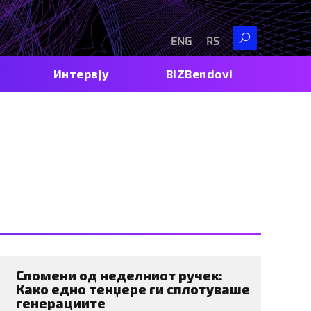
Search
ENG
RS
Интервју
BIZBendovi
Спомени од неделниот ручек:
Како едно тенџере ги сплотуваше
генерациите