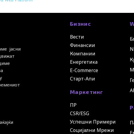
Бизнис
W
Вести
Б
Финансии
N
аме јасни
Компании
 движат
К
Енергетика
удиме
М
E-Commerce
за
у
Старт-Апи
Г
времениот
A
Маркетинг
ПР
Р
CSR/ESG
Успешни Примери
аќајќи
П
Социјални Мрежи
Е