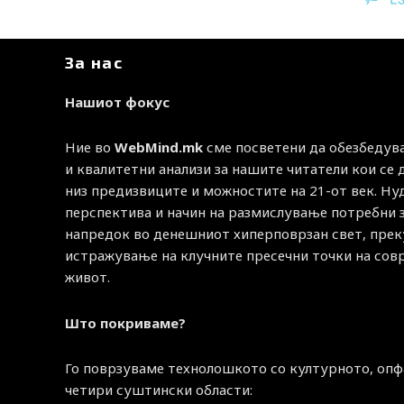
За нас
Нашиот фокус
Ние во
WebMind.mk
сме посветени да обезбедув
и квалитетни анализи за нашите читатели кои се
низ предизвиците и можностите на 21-от век. Н
перспектива и начин на размислување потребни 
напредок во денешниот хиперповрзан свет, прек
истражување на клучните пресечни точки на со
живот.
Што покриваме?
Го поврзуваме технолошкото со културното, опф
четири суштински области: