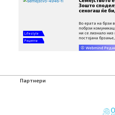
Семејството е
Зошто сподел
секогаш ќе б
Во ерата на брзи 
побрзи комуникац
ни се лизнало низ
Lifestyle
постојана брзање,
Рецепти
станаа централен
животи.
Webmind Реда
Партнери