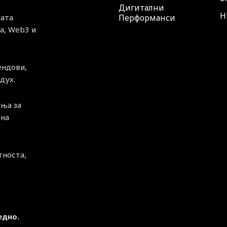
Дигитални
H
ната
Перформанси
а, Web3 и
ендови,
дух.
ња за
чна
тноста,
едно.