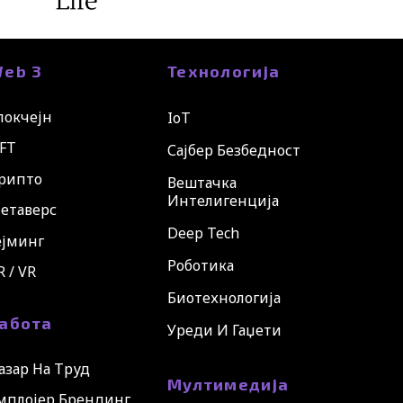
eb 3
Технологија
локчејн
IoT
FT
Сајбер Безбедност
рипто
Вештачка
Интелигенција
етаверс
Deep Tech
ејминг
Роботика
R / VR
Биотехнологија
абота
Уреди И Гаџети
азар На Труд
Мултимедија
мплојер Брендинг