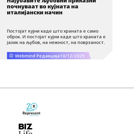
Најубавите љубовни приказни
почнуваат во кујната на
италијански начин
Постојат кујни каде што храната е само
оброк. И постојат кујни каде што храната е
јазик на љубов, на нежност, на поврзаност.
Webmind Редакција
10/12/2025