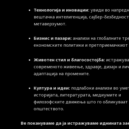
Технологија и иновации:
увиди во напред
вештачка интелигенција, сајбер-безбедност
метаверзумот.
Бизнис и пазари:
анализи на глобалните тр
економските политики и претприемачкиот 
Животен стил и благосостојба:
истражува
современото живеење, здравје, дизајн и ли
адаптација на промените.
Култура и идеи:
подлабоки анализи во уме
историјата, литературата, медиумите и
филозофските движења што го обликуваат
општеството.
Ве покануваме да ја истражуваме иднината за