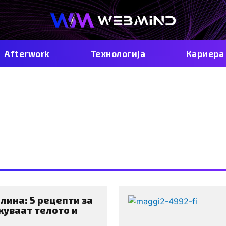
Afterwork
Технологија
Кариера
MAGGI
лина: 5 рецепти за
екуваат телото и