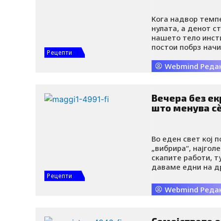
Кога надвор темп
нулата, а денот с
нашето тело инсти
постои побрз начи
Рецепти
одвнатре и да ја 
отколку со чинија
Webmind Реда
е повеќе од храна
Вечера без ек
што менува с
Во еден свет кој п
„вибрира“, најгол
скапите работи, т
даваме едни на д
недвосмислени: п
Рецепти
над четири часа д
Webmind Реда
тоа, за жал, често
семејството е соб