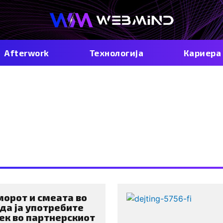
Afterwork
Технологија
Кариера
Љубов
морот и смеата во
 да ја употребите
ек во партнерскиот