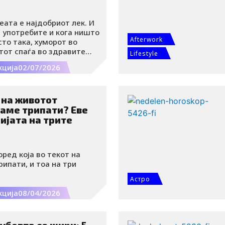
еата е најдобриот лек. И
 употребите и кога ништо
Afterwork
сто така, хуморот во
тот спаѓа во здравите
Lifestyle
изми. Добро е да се
кција
02/07/2026
 страна на драмата, да
твените слабости и да се
 Секако, на вистински
а секогаш да го држите
 на животот
т од ранливоста.
каме трипати? Еве
ијата на трите
оред која во текот на
ипати, и тоа на три
Астро
кција
08/04/2026