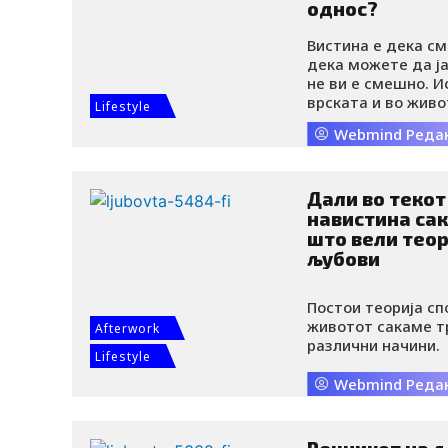
однос?
Вистина е дека см
дека можете да ја
не ви е смешно. И
врската и во живо
Lifestyle
одбранбени механ
Webmind Реда
согледа смешната
се смееме на сопс
ублажат тензиите.
начин, во кој нем
Дали во текот
хуморот како шти
навистина са
што вели теор
љубови
Постои теорија сп
животот сакаме тр
Afterwork
различни начини.
Lifestyle
Webmind Реда