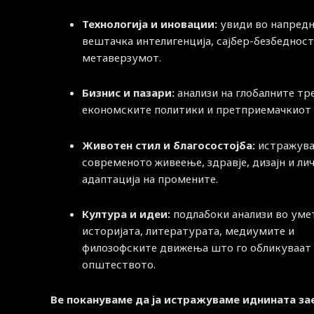
Технологија и иновации:
увиди во напред
вештачка интелигенција, сајбер-безбедност
метаверзумот.
Бизнис и пазари:
анализи на глобалните тр
економските политики и претприемачкиот 
Животен стил и благосостојба:
истражува
современото живеење, здравје, дизајн и ли
адаптација на промените.
Култура и идеи:
подлабоки анализи во уме
историјата, литературата, медиумите и
филозофските движења што го обликуваат
општеството.
Ве покануваме да ја истражуваме иднината за