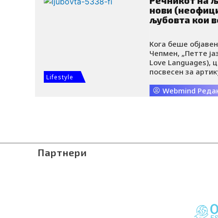
Речникот на љ
нови (неофици
љубовта кои в
Кога беше објавен
Чепмен, „Петте ја
Love Languages), 
посвесен за арти
Lifestyle
управувањето со 
време, чиновите 
Webmind Реда
потврда, давањет
допир постепено 
од емоционалното
Подоцна, на овие 
емоционалната си
искуства. Меѓутоа
Партнери
понатаму се откри
препознаваат.