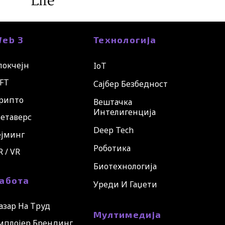
eb 3
Технологија
локчејн
IoT
FT
Сајбер Безбедност
рипто
Вештачка
Интелигенција
етаверс
Deep Tech
ејминг
Роботика
R / VR
Биотехнологија
абота
Уреди И Гаџети
азар На Труд
Мултимедија
мплојер Брендинг