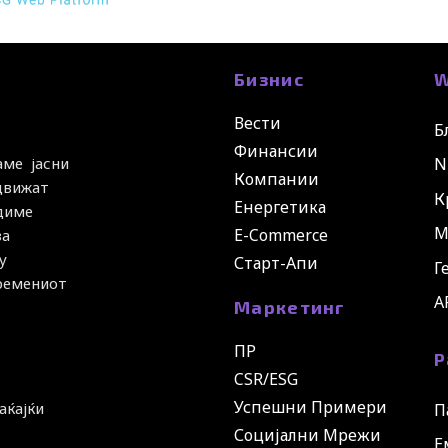
Бизнис
W
Вести
Б
Финансии
N
аме јасни
Компании
 движат
К
Енергетика
удиме
М
E-Commerce
за
у
Старт-Апи
Г
времениот
A
Маркетинг
ПР
Р
CSR/ESG
Успешни Примери
аќајќи
П
Социјални Мрежи
Е