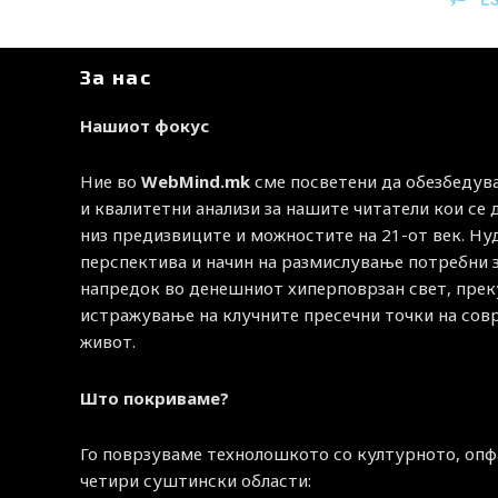
За нас
Нашиот фокус
Ние во
WebMind.mk
сме посветени да обезбедув
и квалитетни анализи за нашите читатели кои се
низ предизвиците и можностите на 21-от век. Н
перспектива и начин на размислување потребни 
напредок во денешниот хиперповрзан свет, прек
истражување на клучните пресечни точки на со
живот.
Што покриваме?
Го поврзуваме технолошкото со културното, опф
четири суштински области: