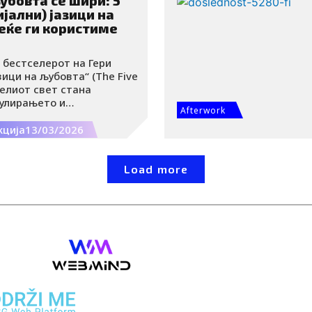
убовта се шири: 5
јални) јазици на
еќе ги користиме
 бестселерот на Гери
зици на љубовта“ (The Five
целиот свет стана
кулирањето и
Afterwork
емоциите. Квалитетното
на служење, зборовите на
кција
13/03/2026
о подароци и физичкиот
станаа задолжителен дел
 воспитување и култура.
Load more
јазици беа додадени и
гурност и заедничките
, нови јазици на љубовта и
ваат, односно се