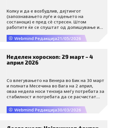
Колку и да е возбудлив, дејтингот
(запознавањето луѓе и одењето на
состаноци) е пред сè стресен. Штом
работите ќе се спуштат од допишување и
виртуелен флерт во реалноста, стануваме
анксиозни. Првото прашање што ве мачи е
Webmind Редакција
21/05/2026
дали воопшто ќе дојде до првиот состанок.
А кога конечно ќе договорите средба,
анксиозноста не ви дозволува да спиете и
Неделен хороскоп: 29 март – 4
да се појавите на првиот состанок во
април 2026
своето најдобро издание.
Со влегувањето на Венера во Бик на 30 март
и полната Месечина во Вага на 2 април,
оваа недела носи тензија меѓу потребата за
стабилност и потребата да се расчистат
односите. Марс и Меркур и натаму се во
Риби, а сезоната на Овен е во полн замав.
Webmind Редакција
30/03/2026