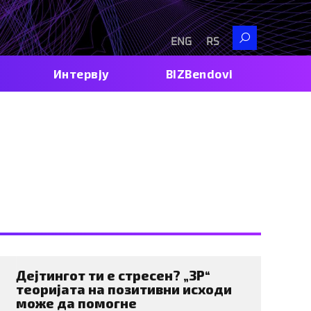
Search
ENG
RS
Интервју
BIZBendovi
Дејтингот ти е стресен? „3P“
теоријата на позитивни исходи
може да помогне