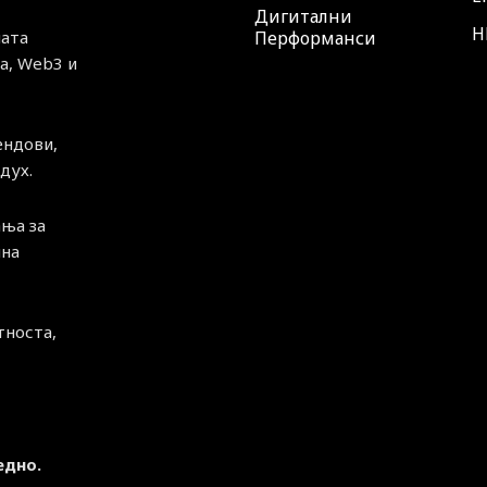
Дигитални
H
ната
Перформанси
а, Web3 и
ендови,
дух.
ња за
чна
тноста,
едно.