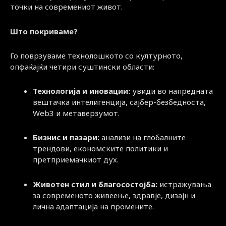
точки на современиот живот.
Што покриваме?
Го поврзуваме технолошкото со културното,
опфаќајќи четири суштински области:
Технологија и иновации:
увиди во напредната
вештачка интелигенција, сајбер-безбедноста,
Web3 и метаверзумот.
Бизнис и пазари:
анализи на глобалните
трендови, економските политики и
претприемачкиот дух.
Животен стил и благосостојба:
истражувања
за современото живеење, здравје, дизајн и
лична адаптација на промените.