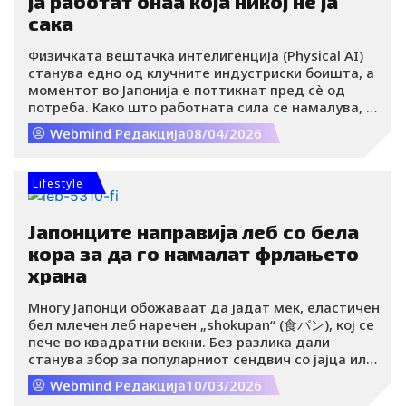
ја работат онаа која никој не ја
сака
Физичката вештачка интелигенција (Physical AI)
станува едно од клучните индустриски боишта, а
моментот во Јапонија е поттикнат пред сè од
потреба. Како што работната сила се намалува, а
притисокот врз одржувањето на продуктивноста
Webmind Редакција
08/04/2026
расте, компаниите сè повеќе воведуваат роботи
управувани од AI во фабриките, складиштата и
клучната инфраструктура.
Lifestyle
Јапонците направија леб со бела
кора за да го намалат фрлањето
храна
Многу Јапонци обожаваат да јадат мек, еластичен
бел млечен леб наречен „shokupan“ (食パン), кој се
пече во квадратни векни. Без разлика дали
станува збор за популарниот сендвич со јајца или
за „Lunch Pack“ сендвичите во затворени
Webmind Редакција
10/03/2026
пакувања, скоро сите shokupan-сендвичи во