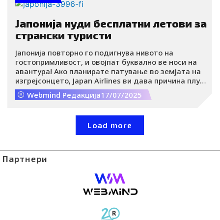
Јапонија нуди бесплатни летови за
странски туристи
Јапонија повторно го подигнува нивото на
гостопримливост, и овојпат буквално ве носи на
авантура! Ако планирате патување во земјата на
изгрејсонцето, Japan Airlines ви дава причина плус
да ја истражите подалеку од Токио и Кјото:
Webmind Редакција
17/07/2025
бесплатни домашни летови за странски туристи.
Load more
Партнери