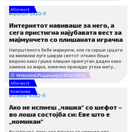
Јапонија се продаваат без кора.
Afterwork
Интернетот навиваше за него, а
сега пристигна најубавата вест за
мајмунчето со плишаната играчка
Напуштеното бебе мајмунче, кое ги скрши срцата
на милиони луѓе ширум светот откако беше
видено како гушка плишан орангутан даден како
замена за мајка, конечно пронајде утеха меѓу
припадниците на својот вид.
Webmind Редакција
24/02/2026
Afterwork
Компании
Ако не испиеш „чашка“ со шефот –
во лоша состојба си: Еве што е
„номикаи“
Во Јапонија, пиењето пијалак со клиенти или