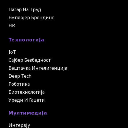
Пазар На Труд
Емплојер Брендинг
HR
Технологија
IoT
Сајбер Безбедност
Вештачка Интелигенција
Deep Tech
Роботика
Биотехнологија
Уреди И Гаџети
Мултимедија
Интервју