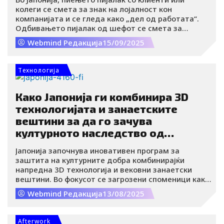
колеги се смета за знак на лојалност кон
компанијата и се гледа како „дел од работата“.
Одбивањето пијалак од шефот се смета за
навреда и може да „оштети“ нечива кариера.
Webmind Редакција
15/09/2025
Tехнологија
Како Јапонија ги комбинира 3D
технологијата и занаетските
вештини за да го зачува
културното наследство од
климатските промени
Јапонија започнува иновативен програм за
заштита на културните добра комбинирајќи
напредна 3D технологија и вековни занаетски
вештини. Во фокусот се загрозени споменици како
што се храмови и замоци, кои се соочуваат со
Webmind Редакција
13/08/2025
закани поради климатските промени, земјотреси
и зголемена влажност.
Afterwork