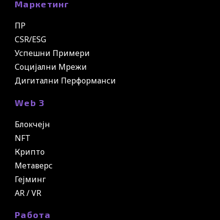
Маркетинг
ПР
CSR/ESG
Успешни Примери
Социјални Мрежи
Дигитални Перформанси
Web 3
Блокчејн
NFT
Крипто
Метаверс
Гејминг
AR / VR
Работа