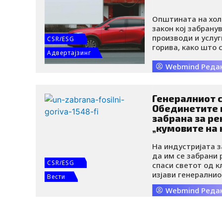
Општината на хол
закон кој забран
производи и услуг
CSR/ESG
горива, како што 
Адвертајзинг
на внатрешно сог
Со тоа, овој хола
Webmind Реда
светот кој воведе
Генералниот 
Обединетите 
забрана за р
„кумовите на 
нафта, гас и ј
На индустријата з
да им се забрани
CSR/ESG
спаси светот од 
изјави генералнио
Вести
Обединетите наци
Webmind Реда