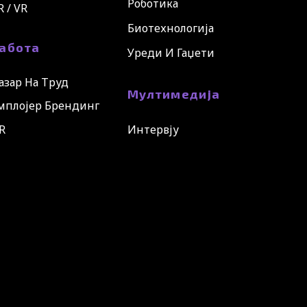
Роботика
R / VR
Биотехнологија
абота
Уреди И Гаџети
азар На Труд
Мултимедија
мплојер Брендинг
R
Интервју