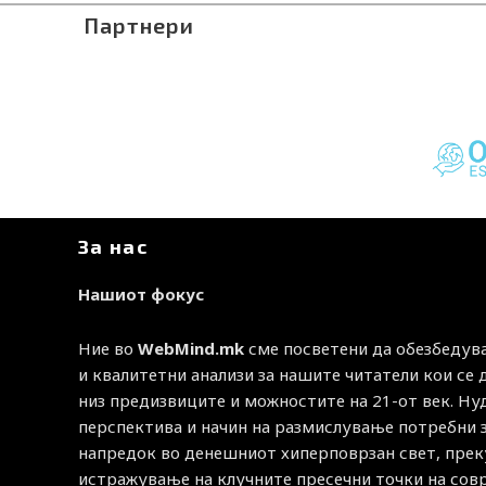
Партнери
За нас
Нашиот фокус
Ние во
WebMind.mk
сме посветени да обезбедув
и квалитетни анализи за нашите читатели кои се
низ предизвиците и можностите на 21-от век. Н
перспектива и начин на размислување потребни 
напредок во денешниот хиперповрзан свет, прек
истражување на клучните пресечни точки на со