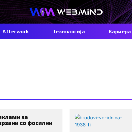
Afterwork
Технологија
Кариера
осилни гори
еклами за
врзани со фосилни