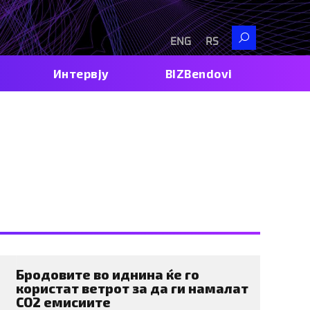
Search
ENG
RS
Интервју
BIZBendovi
ва
Бродовите во иднина ќе гo
користат ветрот за да ги намалат
СО2 емисиите