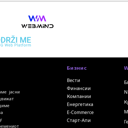
Бизнис
W
Вести
Б
Финансии
N
аме јасни
Компании
 движат
К
Енергетика
удиме
М
E-Commerce
за
у
Старт-Апи
Г
времениот