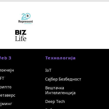
eb 3
Технологија
локчејн
IoT
FT
Сајбер Безбедност
рипто
Вештачка
Интелигенција
етаверс
Deep Tech
ејминг