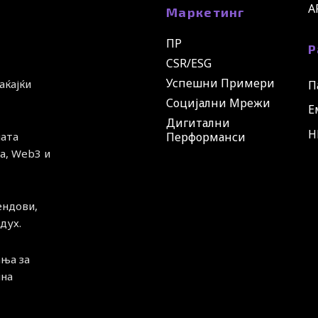
A
Маркетинг
ПР
Р
CSR/ESG
Успешни Примери
аќајќи
П
Социјални Мрежи
Е
Дигитални
H
ната
Перформанси
а, Web3 и
ендови,
дух.
ња за
чна