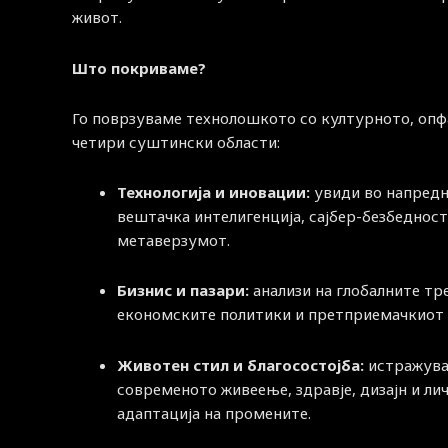
живот.
Што покриваме?
Го поврзуваме технолошкото со културното, опф
четири суштински области:
Технологија и иновации:
увиди во напред
вештачка интелигенција, сајбер-безбедност
метаверзумот.
Бизнис и пазари:
анализи на глобалните тр
економските политики и претприемачкиот 
Животен стил и благосостојба:
истражува
современото живеење, здравје, дизајн и ли
адаптација на промените.