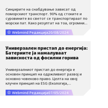
Синџирите на снабдување зависат од
поморскиот транспорт. 90% од стоките и
суровините во светот се транспортираат по
морски пат. Како резултат на тоа, огромни
количини на штетни гасови се
ослободуваат во атмосферата.
Webmind Редакција
20/08/2024
Универзален пристап до енергија:
Батериите ја намалуваат
зависноста од фосилни горива
Универзалниот пристап до енергија е
основен принцип на одржливиот развој и
основно човеково право. Целта на овој
клучен принцип на ESG (Екологија,
Општество, Управување) е никој да не биде
запоставен и дека секој поединец треба да
Webmind Редакција
07/05/2024
има правичен пристап до енергетските
ресурси.