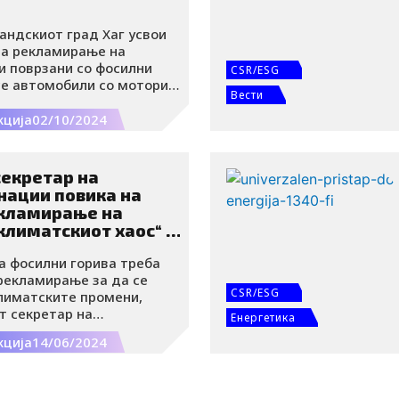
андскиот град Хаг усвои
ува рекламирање на
и поврзани со фосилни
CSR/ESG
се автомобили со мотори
Вести
орување и долги летови.
ндски град стана првиот во
кција
02/10/2024
 ваква забрана.
секретар на
нации повика на
екламирање на
климатскиот хаос“ –
аглен
а фосилни горива треба
 рекламирање за да се
CSR/ESG
климатските промени,
т секретар на
Енергетика
и.
кција
14/06/2024