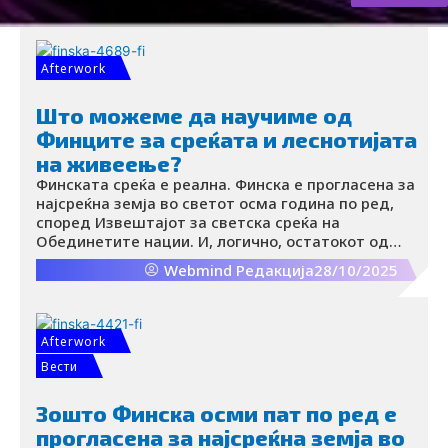
за запознавање. Овој необичен концепт стана
вирален благодарение на видео што на
Instagram го објави креаторката на содржини
Кашиви.
Afterwork
Што можеме да научиме од
Финците за среќата и леснотијата
на живеење?
Финската среќа е реална. Финска е прогласена за
најсреќна земја во светот осма година по ред,
според Извештајот за светска среќа на
Обединетите нации. И, логично, остатокот од
светот сака да ги открие нејзините тајни.
Webmind Редакција
28/10/2025
Afterwork
Вести
Зошто Финска осми пат по ред е
прогласена за најсреќна земја во