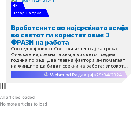
HR
Пазар на труд
Вработените во најсреќната земја
во светот ги користат овие 3
ФРАЗИ на работа
Според најновиот Светски извештај за среќа,
Финска е најсреќната земја во светот седма
година по ред. Два главни фактори им помагаат
на Финците да бидат среќни на работа: високото
ниво на доверба во институциите и колегите,
Webmind Редакција
29/04/2024
како и силниот фокус на рамнотежата помеѓу
работата и приватниот живот, рече Мика
Макитало, извршен директор на HappyOrNot.
All articles loaded
No more articles to load