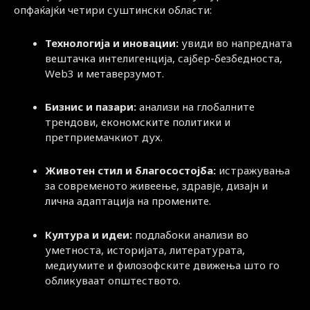
опфаќајќи четири суштински области:
Технологија и иновации:
увиди во напредната
вештачка интелигенција, сајбер-безбедноста,
Web3 и метаверзумот.
Бизнис и пазари:
анализи на глобалните
трендови, економските политики и
претприемачкиот дух.
Животен стил и благосостојба:
истражувања
за современото живеење, здравје, дизајн и
лична адаптација на промените.
Култура и идеи:
подлабоки анализи во
уметноста, историјата, литературата,
медиумите и филозофските движења што го
обликуваат општеството.