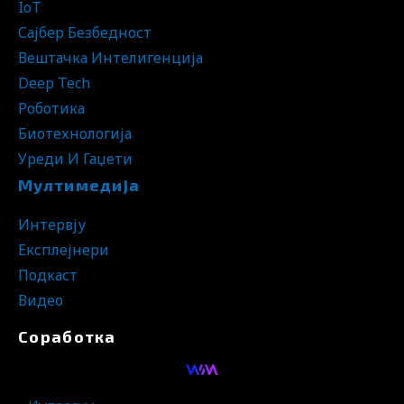
IoT
Сајбер Безбедност
Вештачка Интелигенција
Deep Tech
Роботика
Биотехнологија
Уреди И Гаџети
Мултимедија
Интервју
Експлејнери
Подкаст
Видео
Соработка