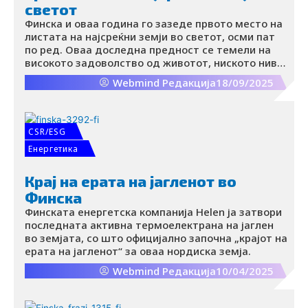
светот
Финска и оваа година го зазеде првото место на
листата на најсреќни земји во светот, осми пат
по ред. Оваа доследна предност се темели на
високото задоволство од животот, ниското ниво
на корупција, универзалната здравствена
Webmind Редакција
18/09/2025
заштита и силната култура на општествена
поддршка.
CSR/ESG
Енергетика
Крај на ерата на јагленот во
Финска
Финската енергетска компанија Helen ја затвори
последната активна термоелектрана на јаглен
во земјата, со што официјално започна „крајот на
ерата на јагленот“ за оваа нордиска земја.
Webmind Редакција
10/04/2025