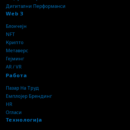
Дигитални Перформанси
Web 3
Блокчејн
NFT
Крипто
Метаверс
Гејминг
AR / VR
Работа
Пазар На Труд
Емплојер Брендинг
HR
Огласи
Технологија