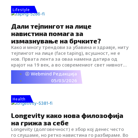
значајна улога во создавањето на првиот
Lifestyle
впечаток.
Дали тејпингот на лице
навистина помага за
измазнување на брчките?
Како и многу трендови за убавина и здравје, ниту
тејпингот на лице (face taping), всушност, не е
нов. Првата лента за оваа намена датира од
крајот на 19 век, а во современиот свет нивното
користење го популаризираше Холивуд, но тоа
Webmind Редакција
малку се разликува од она што го гледате на
05/03/2026
социјалните мрежи.
Health
Longevity како нова филозофија
на грижа за себе
Longevity (долговечност) е збор кој денес често
го слушаме, но ретко навистина го разбираме. Во