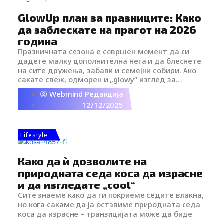
GlowUp план за празниците: Како
да заблескате на прагот на 2026
година
Празничната сезона е совршен момент да си
дадете малку дополнителна нега и да блеснете
на сите дружења, забави и семејни собири. Ако
сакате свеж, одморен и „glowy“ изглед за
новогодишните празници, вистинската тајна е во
Webmind Редакција
навремено планирање.
12/12/2025
Lifestyle
Како да ѝ дозволите на
природната седа коса да израсне
и да изгледате „cool“
Сите знаеме како да ги покриеме седите влакна,
но кога сакаме да ја оставиме природната седа
коса да израсне – транзицијата може да биде