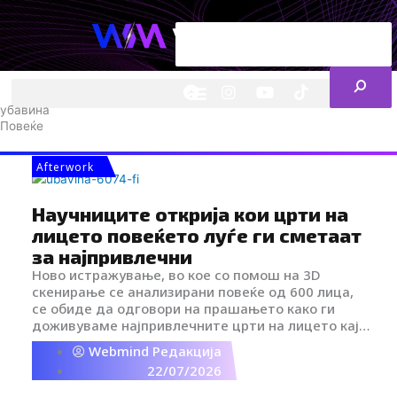
Skip
Search
to
content
ENG
RS
F
I
Y
I
L
a
n
o
c
i
убавина
c
s
u
o
n
Повеќе
e
t
t
-
k
b
a
u
t
e
o
g
b
i
d
Afterwork
o
r
e
k
i
k
a
-
n
Научниците открија кои црти на
m
t
i
лицето повеќето луѓе ги сметаат
k
за најпривлечни
t
Ново истражување, во кое со помош на 3D
o
k
скенирање се анализирани повеќе од 600 лица,
-
се обиде да одговори на прашањето како ги
i
доживуваме најпривлечните црти на лицето кај
c
мажите и кај жените. Научниците тврдат дека ги
Webmind Редакција
o
идентификувале карактеристиките кои повеќето
22/07/2026
n
луѓе ги сметаат за атрактивни, а резултатите
покажуваат дека обликот на лицето игра