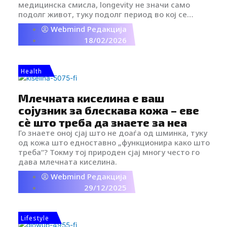
медицинска смисла, longevity не значи само
подолг живот, туку подолг период во кој се
чувствуваме силно, стабилно и витално, не само
Webmind Редакција
физички, туку и ментално и биолошки. Тоа е
18/02/2026
концепт кој не се занимава само со годините,
туку со квалитетот на секој ден.
Health
Млечната киселина е ваш
сојузник за блескава кожа – еве
сè што треба да знаете за неа
Го знаете оној сјај што не доаѓа од шминка, туку
од кожа што едноставно „функционира како што
треба“? Токму тој природен сјај многу често го
дава млечната киселина.
Webmind Редакција
29/12/2025
Lifestyle