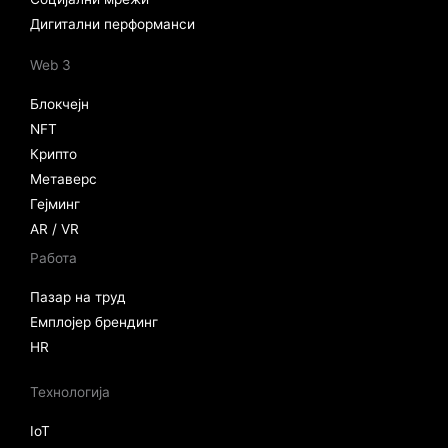
Дигитални перформанси
Web 3
Блокчејн
NFT
Крипто
Метаверс
Гејминг
AR / VR
Работа
Пазар на труд
Емплојер брендинг
HR
Технологија
IoT