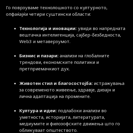
Го поврзуваме технолошкото со културното,
опфаќајќи четири суштински области:
Технологија и иновации:
увиди во напредната
вештачка интелигенција, сајбер-безбедноста,
Web3 и метаверзумот.
Бизнис и пазари:
анализи на глобалните
трендови, економските политики и
претприемачкиот дух.
Животен стил и благосостојба:
истражувања
за современото живеење, здравје, дизајн и
лична адаптација на промените.
Култура и идеи:
подлабоки анализи во
уметноста, историјата, литературата,
медиумите и филозофските движења што го
обликуваат општеството.