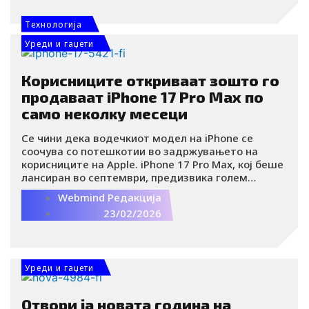
секојдневието без да забележите дека сте го
спакувале.
Tехнологија
Уреди и гаџети
Корисниците откриваат зошто го
продаваат iPhone 17 Pro Max по
само неколку месеци
Се чини дека водечкиот модел на iPhone се
соочува со потешкотии во задржувањето на
корисниците на Apple. iPhone 17 Pro Max, кој беше
лансиран во септември, предизвика голем
интерес при претставувањето, но реакциите на
Webmind Редакција
корисниците во последните неколку месеци
23/02/2026
тргнаа во неочекуван правец.
Уреди и гаџети
Отвори ја новата година на