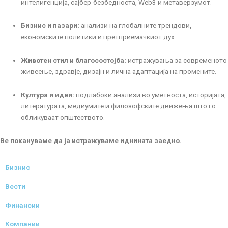
интелигенција, сајбер-безбедноста, Web3 и метаверзумот.
Бизнис и пазари:
анализи на глобалните трендови,
економските политики и претприемачкиот дух.
Животен стил и благосостојба:
истражувања за современото
живеење, здравје, дизајн и лична адаптација на промените.
Култура и идеи:
подлабоки анализи во уметноста, историјата,
литературата, медиумите и филозофските движења што го
обликуваат општеството.
Ве покануваме да ја истражуваме иднината заедно.
Бизнис
Вести
Финансии
Компании