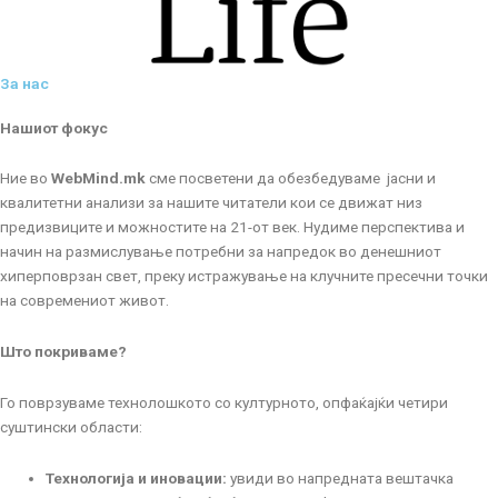
За нас
Нашиот фокус
Ние во
WebMind.mk
сме посветени да обезбедуваме јасни и
квалитетни анализи за нашите читатели кои се движат низ
предизвиците и можностите на 21-от век. Нудиме перспектива и
начин на размислување потребни за напредок во денешниот
хиперповрзан свет, преку истражување на клучните пресечни точки
на современиот живот.
Што покриваме?
Го поврзуваме технолошкото со културното, опфаќајќи четири
суштински области:
Технологија и иновации:
увиди во напредната вештачка