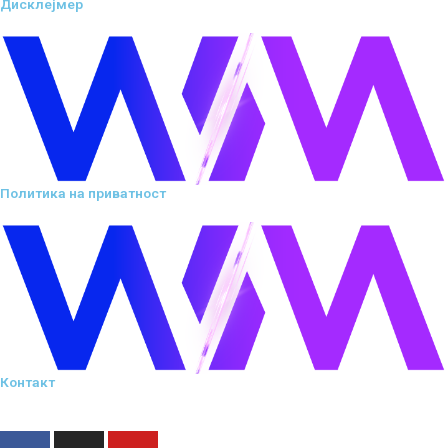
Дисклејмер
Политика на приватност
Контакт
F
I
Y