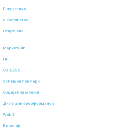
Енергетика
e-Commerce
Старт-апи
Маркетинг
ПР
CSR/ESG
Успешни примери
Социјални мрежи
Дигитални перформанси
Web 3
Блокчејн