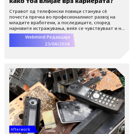
како тоа влијае врз кариерата?
n
Стравот од телефонски повици станува сè
почеста пречка во професионалниот развој на
младите вработени, а последиците, според
најновите истражувања, веќе се чувствуваат и на
работното место и во кариерата.
Webmind Редакција
23/06/2026
Afterwork