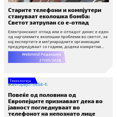
Старите телефони и компјутери
стануваат еколошка бомба:
Светот затрупан со е-отпад
Електронскиот отпад или е-отпадот денес е еден
од најголемите еколошки проблеми во светот, за
кој експертите и меѓународните организации
предупредуваат со години, додека конкретни
резултати и понатаму недостигаат. Под е-отпад
Webmind Редакција
се подразбираат сите отфрлени електрични и
27/05/2026
електронски уреди кои имаат батерија или
приклучок за струја и содржат опасни материи
како жива, олово и кадмиум.
Tехнологија
Повеќе од половина од
Европејците признаваат дека во
јавност погледнуваат во
телефонот на непознато лице