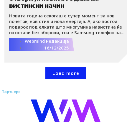
вистински начин
Новата година секогаш е супер момент за нов
почеток, нов стил и нова енергија. А, ако постои
подарок под елката што многумина навистина ќе
ги остави без зборови, тоа е Samsung телефон на
преклоп. Последната серија Galaxy Z и нејзините
Webmind Редакција
модели Fold7 и Flip7 не се само телефони, туку
16/12/2025
уреди што го следат ритамот, креативноста и
сечиј начин на изразување. Совршени за сите што
сакаат повеќе од обично, токму како што и
празниците заслужуваат.
Load more
Партнери