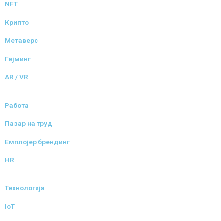
NFT
Крипто
Метаверс
Гејминг
AR / VR
Работа
Пазар на труд
Емплојер брендинг
HR
Технологија
IoT