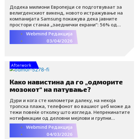
Додека милиони Европејци се подготвуваат за
велигденскиот викенд, новото истражување на
компанијата Samsung покажува дека јавните
простори станаа „заеднички екрани“: 56% од
испитаниците наведуваат дека случајно
Webmind Редакција
погледнале во телефонот на непознато лице,
03/04/2026
додека јавниот превоз се издвојува како место
каде што е најлесно да се забележи туѓ екран
(57%). Речиси секој четврти Европеец (24%)
признава дека од љубопитност погледнал во туѓ
телефон, при што се изложува низа приватни
Afterwork
содржини, од лични фотографии до банкарски
податоци.
Како навистина да го „одморите
мозокот“ на патување?
Дури и кога сте километри далеку, на некоја
тропска плажа, телефонот во вашиот џеб може да
тежи повеќе отколку што изгледа. Непрекинатите
нотификации од деловни мејлови и групни
разговори создаваат чувство дека никогаш
Webmind Редакција
навистина не сте „отпатувале“. Тоа е како да
04/03/2026
носите дигитален куфер полн со стрес од