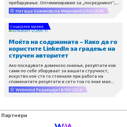
пребарување. Оптимизиравме за „посредникот“,
пребарувачот да стигне до „крајниот корисник“.
Наташа Божиновска Миркова
02/03/2026
Во 2026 година, посредникот се промени.
Моделите на вештачка интелигенција не само
што ги индексираат нашите страници туку тие
Социјални мрежи
читаат, синтетизираат и зборуваат во наше име.
Моќта на содржината – Како да го
користите LinkedIn за градење на
стручен авторитет
Ако поседувате доменско знаење, резултати кои
сами по себе зборуваат за вашата стручност,
искуство кое сте го стекнале при работа на
споменатите резултати и сето тоа го знае мал
дел од деловната заедница, само малку поширок
Webmind Редакција
18/09/2024
од вашето опкружување, а тоа е така бидејќи не
сте имале волја, време или знаење да го
артикулирате вашето влијание во дигиталниот
простор и сакате така да остане – тогаш
прескокнете го овој текст.
Партнери