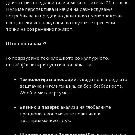
движат низ предизвиците и можностите на 21-от век.
Нудиме перспектива и начин на размислување
потребни за напредок во денешниот хиперповрзан
свет, преку истражување на клучните пресечни
точки на современиот живот.
Што покриваме?
Го поврзуваме технолошкото со културното,
опфаќајќи четири суштински области:
Технологија и иновации:
увиди во напредната
вештачка интелигенција, сајбер-безбедноста,
Web3 и метаверзумот.
Бизнис и пазари:
анализи на глобалните
трендови, економските политики и
претприемачкиот дух.
Животен стил и благосостојба:
истражувања