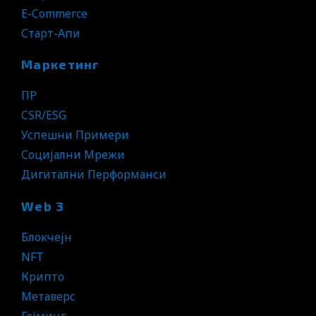
E-Commerce
Старт-Апи
Маркетинг
ПР
CSR/ESG
Успешни Примери
Социјални Мрежи
Дигитални Перформанси
Web 3
Блокчејн
NFT
Крипто
Метаверс
Гејминг