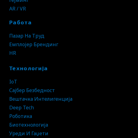
AR / VR
Работа
Пазар На Труд
Емплојер Брендинг
HR
Технологија
IoT
Сајбер Безбедност
Вештачка Интелигенција
Deep Tech
Роботика
Биотехнологија
Уреди И Гаџети