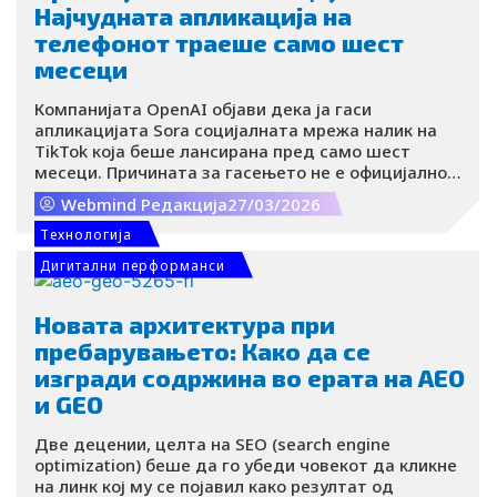
Најчудната апликација на
телефонот траеше само шест
месеци
Компанијата OpenAI објави дека ја гаси
апликацијата Sora социјалната мрежа налик на
TikTok која беше лансирана пред само шест
месеци. Причината за гасењето не е официјално
соопштена, ниту пак е прецизирано кога
Webmind Редакција
27/03/2026
апликацијата целосно ќе исчезне.
Tехнологија
Дигитални перформанси
Новата архитектура при
пребарувањето: Како да се
изгради содржина во ерата на AEO
и GEO
Две децении, целта на SEO (search engine
optimization) беше да го убеди човекот да кликне
на линк кој му се појавил како резултат од