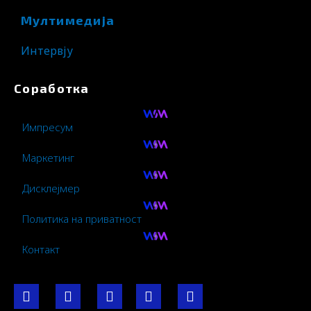
Мултимедија
Интервју
Соработка
Импресум
Маркетинг
Дисклејмер
Политика на приватност
Контакт
F
I
Y
I
L
a
n
o
c
i