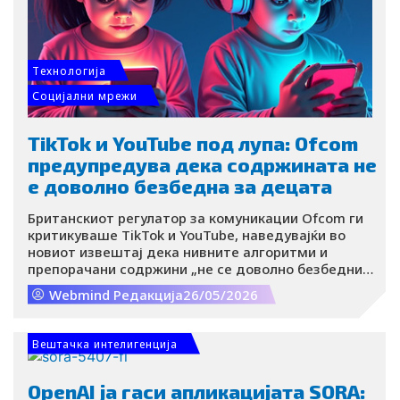
Tехнологија
Социјални мрежи
TikTok и YouTube под лупа: Ofcom
предупредува дека содржината не
е доволно безбедна за децата
Британскиот регулатор за комуникации Ofcom ги
критикуваше TikTok и YouTube, наведувајќи во
новиот извештај дека нивните алгоритми и
препорачани содржини „не се доволно безбедни“
за децата. Како што пренесува BBC, станува збор
Webmind Редакција
26/05/2026
за дел од поширока истрага за тоа како големите
технолошки платформи ги штитат малолетните
корисници на интернет.
Вештачка интелигенција
OpenAI ја гаси апликацијата SORA: