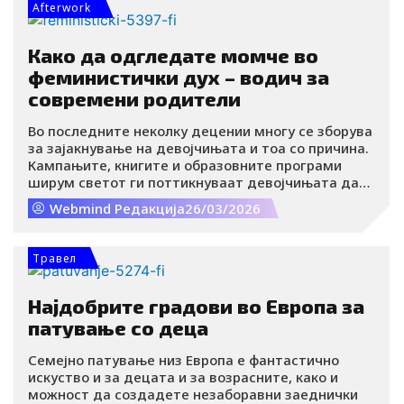
Afterwork
Како да одгледате момче во
феминистички дух – водич за
современи родители
Во последните неколку децении многу се зборува
за зајакнување на девојчињата и тоа со причина.
Кампањите, книгите и образовните програми
ширум светот ги поттикнуваат девојчињата да
бидат храбри, самостојни и амбициозни. Меѓутоа,
Webmind Редакција
26/03/2026
сè појасно е дека порамноправно општество не
може да се изгради само со зајакнување на
едната половина од популацијата. Потребно е и
Травел
нешто друго: одгледување момчиња кои ја
разбираат рамноправноста, емпатијата и
одговорноста.
Најдобрите градови во Европа за
патување со деца
Семејно патување низ Европа е фантастично
искуство и за децата и за возрасните, како и
можност да создадете незаборавни заеднички