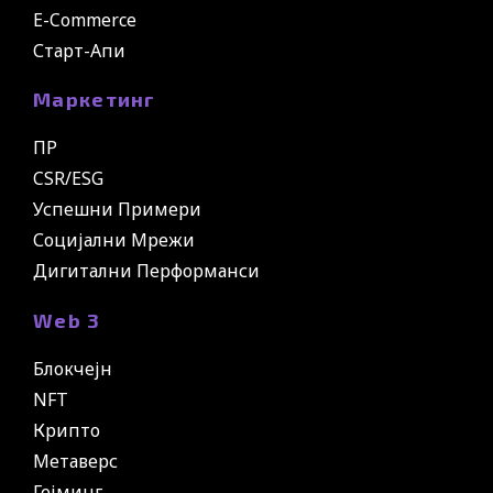
E-Commerce
Старт-Апи
Маркетинг
ПР
CSR/ESG
Успешни Примери
Социјални Мрежи
Дигитални Перформанси
Web 3
Блокчејн
NFT
Крипто
Метаверс
Гејминг