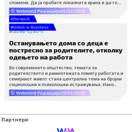
спомени. Да ја пробате локалната храна и да го
искусите специфичниот шарм на секој
Webmind Редакција
05/02/2026
сместувачки објект. И да уживате гледајќи ги
вашите деца како откриваат нови светови.
Afterwork
Women in Business
Останувањето дома со деца е
постресно за родителите, отколку
одењето на работа
Во современото општество, темата за
родителството и рамнотежата помеѓу работата и
семејниот живот стана централна тема на бројни
социолошки и психолошки истражувања. Иако
многумина претпоставуваат дека работата
Webmind Редакција
28/01/2026
надвор од домот, со своите професионални
обврски, рокови и притисоци, е подеднакво или
дури и постресна од грижата за децата дома, сè
повеќе резултати укажуваат дека останувањето
дома и грижата за децата може да биде
Партнери
подеднакво, а во одредени ситуации дури и
постресно.