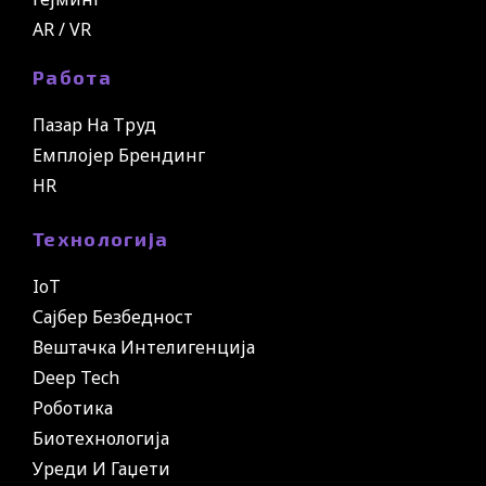
AR / VR
Работа
Пазар На Труд
Емплојер Брендинг
HR
Технологија
IoT
Сајбер Безбедност
Вештачка Интелигенција
Deep Tech
Роботика
Биотехнологија
Уреди И Гаџети