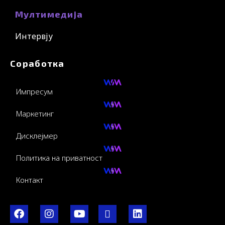
Мултимедија
Интервју
Соработка
Импресум
Маркетинг
Дисклејмер
Политика на приватност
Контакт
F
I
Y
I
L
a
n
o
c
i