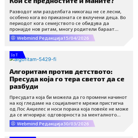
Кои се предностите и маните?
Разводот или разделбата никогаш не се лесни,
особено кога во приказната се вклучени деца. Во
периодот кога семејството се обидува да
пронајде нов ритам, многу родители бараат
модел кој на децата би им донел што повеќе
Webmind Редакција
15/04/2026
стабилност и што помалку дополнителен стрес.
Еден од таквите аранжмани се нарекува
birdnesting (гнездење).
IoT
Алгоритам против детството:
Пресуда која го тера светот да се
разбуди
Пресудата која би можела да го промени начинот
на кој гледаме на социјалните мрежи пристигна
од Лос Анџелес и носи порака која повеќе не може
да се игнорира: одговорноста за менталното
здравје на децата не може да биде само на
Webmind Редакција
30/03/2026
родителите.