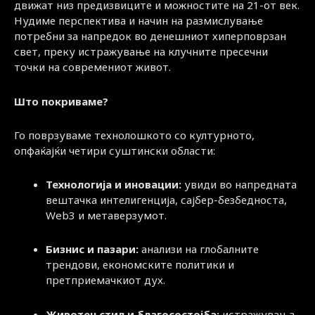
движат низ предизвиците и можностите на 21-от век.
Нудиме перспектива и начин на размислување
потребни за напредок во денешниот хиперповрзан
свет, преку истражување на клучните пресечни
точки на современиот живот.
Што покриваме?
Го поврзуваме технолошкото со културното,
опфаќајќи четири суштински области:
Технологија и иновации:
увиди во напредната
вештачка интелигенција, сајбер-безбедноста,
Web3 и метаверзумот.
Бизнис и пазари:
анализи на глобалните
трендови, економските политики и
претприемачкиот дух.
Животен стил и благосостојба:
истражувања