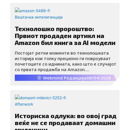
Вештачка интелигенција
Технолошко пророштво:
Првиот продаден артикл на
Amazon бил книга за AI модели
Постојат ретки моменти во технолошката
историја кои толку прецизно ги поврзуваат
почетоците со иднината, како што е случајот
со првата продажба на Amazon.
Неодамнешните потсетувања на
Webmind Редакција
08/04/2026
социјалните мрежи откриваат фасцинантен
податок: во далечната 1995 година, кога
интернетот беше во својот зачеток, првиот
производ некогаш продаден преку оваа
платформа била книга посветена токму на
Afterwork
вештачката интелигенција.
Историска одлука: во овој град
веќе не се продаваат домашни
миленици