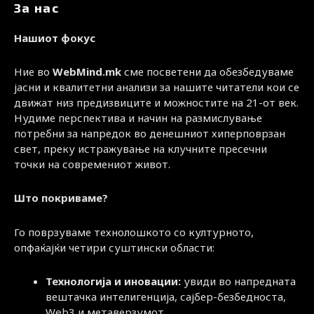
За нас
Нашиот фокус
Ние во
WebMind.mk
сме посветени да обезбедуваме
јасни и квалитетни анализи за нашите читатели кои се
движат низ предизвиците и можностите на 21-от век.
Нудиме перспектива и начин на размислување
потребни за напредок во денешниот хиперповрзан
свет, преку истражување на клучните пресечни
точки на современиот живот.
Што покриваме?
Го поврзуваме технолошкото со културното,
опфаќајќи четири суштински области:
Технологија и иновации:
увиди во напредната
вештачка интелигенција, сајбер-безбедноста,
Web3 и метаверзумот.