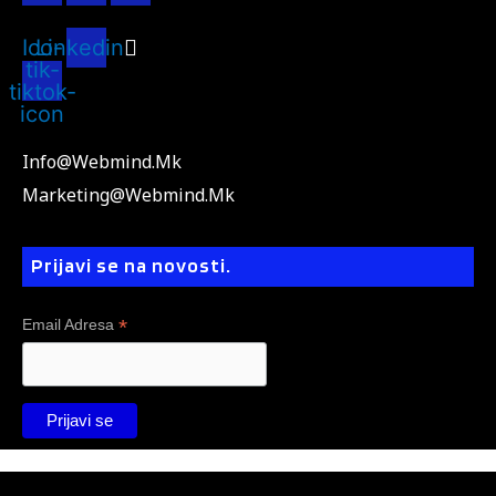
Ico-
Linkedin
tik-
tiktok-
icon
Info@webmind.mk
Marketing@webmind.mk
Prijavi se na novosti.
*
Email Adresa