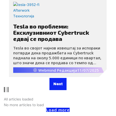
Afterwork
Tехнологија
Tesla во проблеми:
Ексклузивниот Cybertruck
едвај се продава
Tesla во својот најнов извештај за испораки
потврди дека продажбата на Cybertruck
паднала на околу 5.000 единици по квартал,
што значи дека се продава со темпо од
околу 20.000 возила годишно – бројка која е
Webmind Редакција
11/07/2025
далеку под планираниот производствен
капацитет од над 250.000 возила годишно.
Next
All articles loaded
No more articles to load
Load more