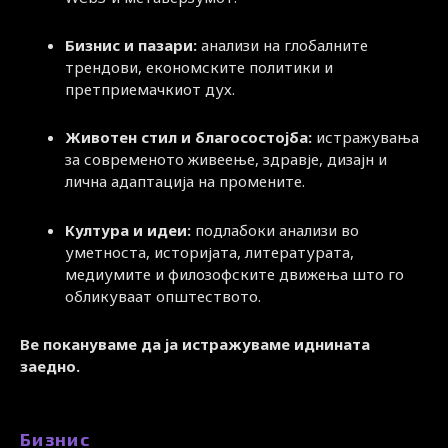
Бизнис и пазари:
анализи на глобалните
трендови, економските политики и
претприемачкиот дух.
Животен стил и благосостојба:
истражувања
за современото живеење, здравје, дизајн и
лична адаптација на промените.
Култура и идеи:
подлабоки анализи во
уметноста, историјата, литературата,
медиумите и филозофските движења што го
обликуваат општеството.
Ве покануваме да ја истражуваме иднината
заедно.
Бизнис