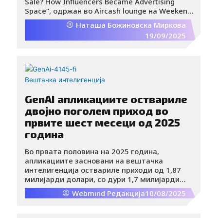
Sale? How Influencers Became Advertising
Space“, одржан во Aircash lounge на Weekend
Media Festival во Ровињ, ја отвори токму оваа
Наташа Божиновска Миркова
дилема пред публиката. На дискусијата
19/09/2025
учествуваа: Дарио Марчак, основач на Crew;
Марио Фракуљ, маркетинг експерт и
раководител на Одделот за економија при
Algebra Bernays; Кристина Готовац,
комуникациски менаџер; и Барбара Толич
Вештачка интелигенција
Аушиќ, директорка за комуникации во HURA,
IAB Croatia & Dani komunikacija.
GenAI апликациите оствариле
двојно поголем приход во
првите шест месеци од 2025
година
Во првата половина на 2025 година,
апликациите засновани на вештачка
интелигенција оствариле приходи од 1,87
милијарди долари, со дури 1,7 милијарди
преземања. Ова не само што ја потврдува
Webmind Редакција
10/08/2025
нивната сè поголема популарност, туку и
покажува дека GenAI повеќе не е минлив
тренд, туку сериозен глобален бизнис.