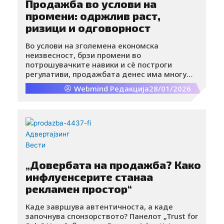
Продажба во услови на
промени: одржлив раст,
ризици и одговорност
Во услови на зголемена економска
неизвесност, брзи промени во
потрошувачките навики и сè построги
регулативи, продажбата денес има многу
поширока улога од остварување на таргети.
Webmind Редакција
28/01/2026
Таа значи внимателно управување со ризици,
прилагодување кон пазарните промени и
планирање на одржлив раст.
Адвертајзинг
Вести
„Довербата на продажба? Како
инфлуенсерите станаа
рекламен простор“
Каде завршува автентичноста, а каде
започнува спонзорството? Панелот „Trust for