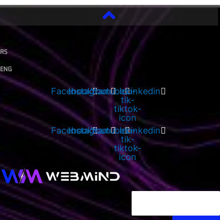
Skip
to
content
RS
ENG
Facebook
Instagram
Youtube
Ico-
Linkedin
tik-
tiktok-
icon
Facebook
Instagram
Youtube
Ico-
Linkedin
tik-
tiktok-
icon