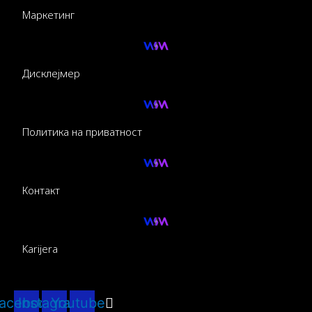
Маркетинг
Дисклејмер
Политика на приватност
Контакт
Karijera
acebook
Instagram
Youtube