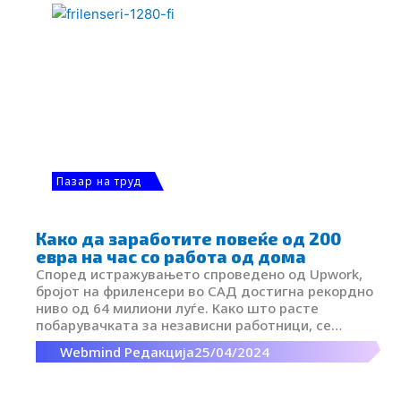
Пазар на труд
Како да заработите повеќе од 200
евра на час со работа од дома
Според истражувањето спроведено од Upwork,
бројот на фриленсери во САД достигна рекордно
ниво од 64 милиони луѓе. Како што расте
побарувачката за независни работници, се
отвораат многу можности каде што можете
Webmind Редакција
25/04/2024
добро да заработите.