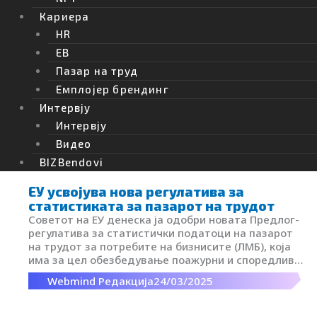
Кариера
HR
EB
Пазар на труд
Емплојер брендинг
Интервју
Интервју
Вести
Видео
Пазар на труд
BIZBendovi
ЕУ усвојува нова регулатива за
статистиката за пазарот на трудот
Советот на ЕУ денеска ја одобри новата Предлог-
регулатива за статистички податоци на пазарот
на трудот за потребите на бизнисите (ЛМБ), која
има за цел обезбедување поажурни и споредливи
статистики меѓу земјите членки на Унијата.
Webmind Редакција
24/03/2025