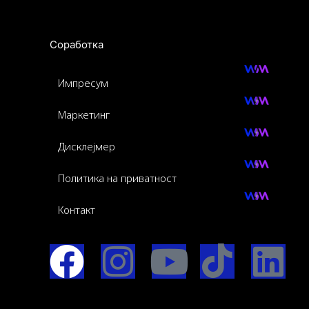
Соработка
Импресум
Маркетинг
Дисклејмер
Политика на приватност
Контакт
F
I
Y
I
L
a
n
o
c
i