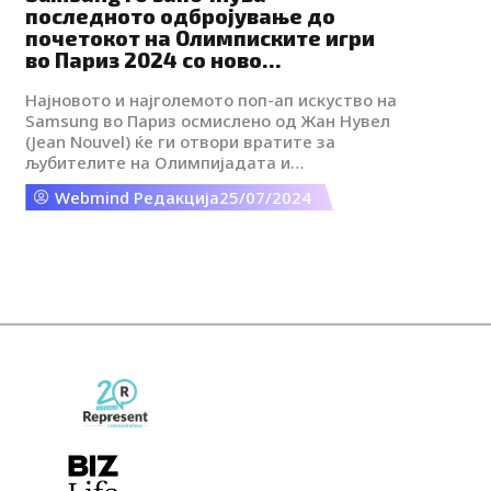
последното одбројување до
почетокот на Олимписките игри
во Париз 2024 со ново
Олимписко™ рандеву кај Samsung
Најновото и најголемото поп-ап искуство на
на плоштадот Марини
Samsung во Париз осмислено од Жан Нувел
(Jean Nouvel) ќе ги отвори вратите за
љубителите на Олимпијадата и
Параолимпијадата.
Webmind Редакција
25/07/2024