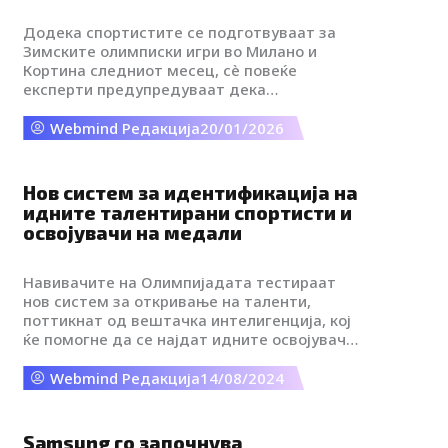
Додека спортистите се подготвуваат за
Зимските олимписки игри во Милано и
Кортина следниот месец, сè повеќе
експерти предупредуваат дека
климатските промени сериозно ги
загрозуваат традиционалните дестинации
Webmind Редакција
20/01/2026
за зимски спортови.
Нов систем за идентификација на
идните талентирани спортисти и
освојувачи на медали
Навивачите на Олимпијадата тестираат
нов систем за откривање на таленти,
поттикнат од вештачка интелигенција, кој
ќе помогне да се најдат идните освојувачи
на златни медали. Програмерите имаат за
цел да користат пренослива верзија на
Webmind Редакција
14/08/2024
технологијата за да ја донесат напредната
спортска наука во оддалечени области
ширум светот.
Samsung го започнува