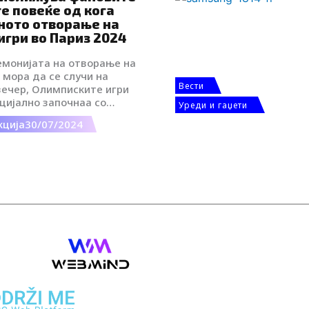
е повеќе од кога
ното отворање на
игри во Париз 2024
емонијата на отворање на
мора да се случи на
Вести
вечер, Олимписките игри
цијално започнаа со
Уреди и гаџети
ија на реката Сена, а
кција
30/07/2024
cs, светскиот олимписки и
ртнер, обезбеди
новација што го направи
Load more
то навистина посебно.