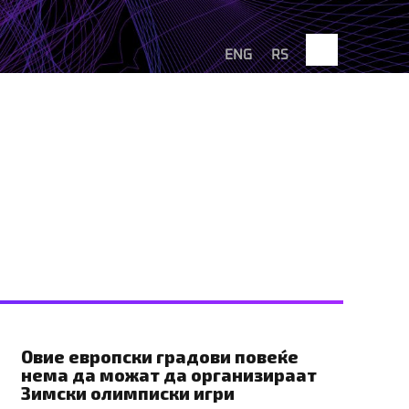
Search
ENG
RS
Интервју
BIZBendovi
ри
Овие европски градови повеќе
нема да можат да организираат
Зимски олимписки игри