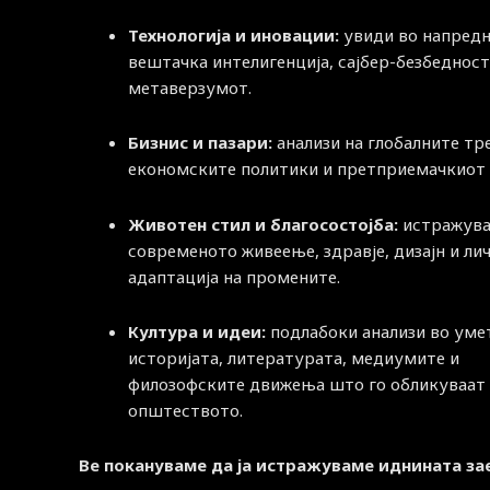
Технологија и иновации:
увиди во напред
вештачка интелигенција, сајбер-безбедност
метаверзумот.
Бизнис и пазари:
анализи на глобалните тр
економските политики и претприемачкиот 
Животен стил и благосостојба:
истражува
современото живеење, здравје, дизајн и ли
адаптација на промените.
Култура и идеи:
подлабоки анализи во уме
историјата, литературата, медиумите и
филозофските движења што го обликуваат
општеството.
Ве покануваме да ја истражуваме иднината за