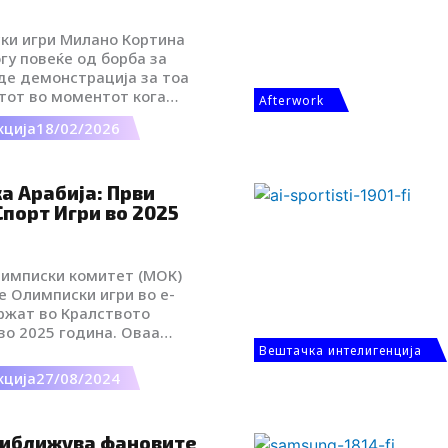
ки игри Милано Кортина
гу повеќе од борба за
де демонстрација за тоа
ртот во моментот кога
Afterwork
 во патеката заедно со
кција
18/02/2026
штачката интелигенција
жијата. Од FPV дронови и
гитални асистенти и
н“ факел, овие Игри
а Арабија: Први
а на начинот на кој го
порт Игри во 2025
ираме и доживуваме
т.
имписки комитет (МОК)
е Олимписки игри во е-
држат во Кралството
во 2025 година. Оваа
л од дванаесетгодишниот
Вештачка интелигенција
налниот олимписки
кција
27/08/2024
ка Арабија, со што се
промовираат олимписките
ата рамноправност и
риближува фановите
адите во е-спортовите.