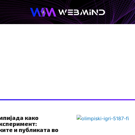
Afterwork
Технологија
Кариера
лимписки иг
мпијада како
ксперимент:
ките и публиката во