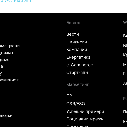
Бизнис
W
Вести
Б
Финансии
N
аме јасни
Компании
 движат
К
Енергетика
удиме
М
e-Commerce
за
Старт-апи
у
Г
времениот
A
Маркетинг
ПР
Р
CSR/ESG
Успешни примери
П
аќајќи
Социјални мрежи
Е
Дигитални