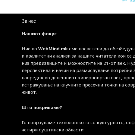
За нас
Нашиот фокус
Ние во
WebMind.mk
сме посветени да обезбедув
и квалитетни анализи за нашите читатели кои се
низ предизвиците и можностите на 21-от век. Н
перспектива и начин на размислување потребни 
напредок во денешниот хиперповрзан свет, прек
истражување на клучните пресечни точки на со
живот.
Што покриваме?
Го поврзуваме технолошкото со културното, опф
четири суштински области: