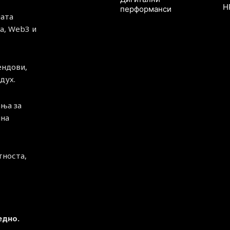
H
перформанси
ната
а, Web3 и
ендови,
дух.
ња за
чна
тноста,
едно.