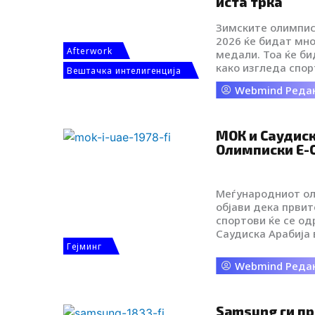
иста трка
i
Зимските олимпис
2026 ќе бидат мно
Afterwork
k
медали. Тоа ќе би
како изгледа спо
Вештачка интелигенција
камерата влегува
t
Webmind Реда
спортистот, а ве
презема дел од ре
AI репризи, до ди
o
одржлив, „проѕире
МОК и Саудиск
најавуваат промен
Олимписки Е-С
k
гледаме, го разб
олимпискиот спор
-
Меѓународниот ол
објави дека првит
спортови ќе се о
i
Саудиска Арабија 
иницијатива е де
Гејминг
договор со Нацио
c
Webmind Реда
комитет на Саудис
настојува да се 
o
вредности, родов
Samsung ги п
ангажманот на мл