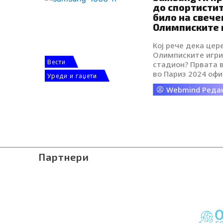
до спортистит
n
било на свече
Олимписките 
Кој рече дека цер
Олимписките игри 
Вести
стадион? Првата 
во Париз 2024 офи
Уреди и гаџети
историска церемон
Webmind Реда
Samsung Electroni
параолимписки па
револуционерна и
отворање
Партнери