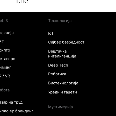
eb 3
Технологија
локчејн
IoT
FT
Сајбер безбедност
рипто
Вештачка
интелигенција
етаверс
Deep Tech
ејминг
Роботика
R / VR
Биотехнологија
абота
Уреди и гаџети
азар на труд
Мултимедија
мплојер брендинг