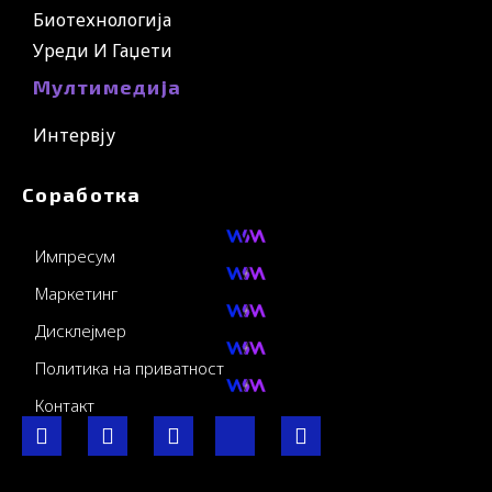
Биотехнологија
Уреди И Гаџети
Мултимедија
Интервју
Соработка
Импресум
Маркетинг
Дисклејмер
Политика на приватност
Контакт
F
I
Y
I
L
a
n
o
c
i
c
s
u
o
n