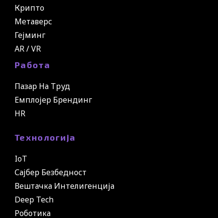
Крипто
Метаверс
Гејминг
AR / VR
Работа
Пазар На Труд
Емплојер Брендинг
HR
Технологија
IoT
Сајбер Безбедност
Вештачка Интелигенција
Deep Tech
Роботика