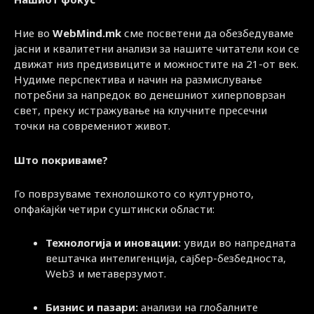
Ние во
WebMind.mk
сме посветени да обезбедуваме
јасни и квалитетни анализи за нашите читатели кои се
движат низ предизвиците и можностите на 21-от век.
Нудиме перспектива и начин на размислување
потребни за напредок во денешниот хиперповрзан
свет, преку истражување на клучните пресечни
точки на современиот живот.
Што покриваме?
Го поврзуваме технолошкото со културното,
опфаќајќи четири суштински области:
Технологија и иновации:
увиди во напредната
вештачка интелигенција, сајбер-безбедноста,
Web3 и метаверзумот.
Бизнис и пазари:
анализи на глобалните