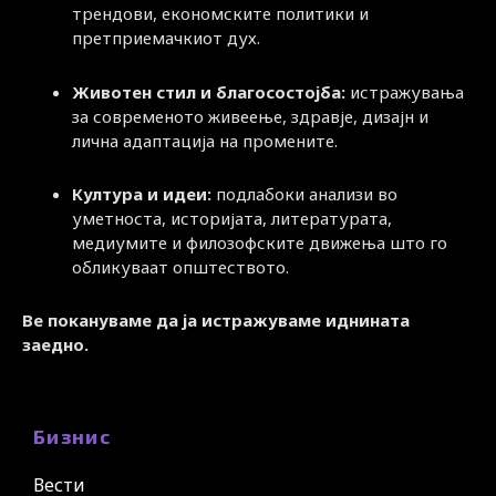
трендови, економските политики и
претприемачкиот дух.
Животен стил и благосостојба:
истражувања
за современото живеење, здравје, дизајн и
лична адаптација на промените.
Култура и идеи:
подлабоки анализи во
уметноста, историјата, литературата,
медиумите и филозофските движења што го
обликуваат општеството.
Ве покануваме да ја истражуваме иднината
заедно.
Бизнис
Вести