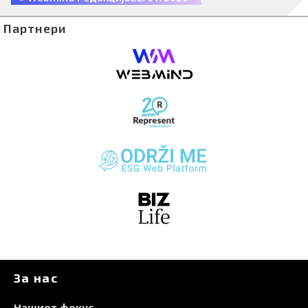
понекогаш мистериозна енергија.
Партнери
За нас
Нашиот фокус