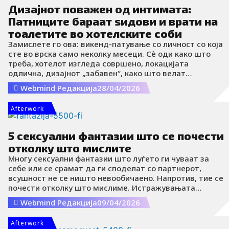
Дизајнот поважен од интимата:
Патниците бараат ѕидови и врати на
тоалетите во хотелските соби
Замислете го ова: викенд-патување со личност со која
сте во врска само неколку месеци. Сè оди како што
треба, хотелот изгледа совршено, локацијата
одлична, дизајнот „забавен“, како што велат
рецензиите. Ја отворате вратата од собата и сфаќате
Webmind Редакција
28/04/2026
дека ќе се запознаете побрзо отколку што сте
планирале. Бидејќи меѓу креветот и тоалетот стои
Afterwork
само стакло.
5 сексуални фантазии што се почести
отколку што мислите
Многу сексуални фантазии што луѓето ги чуваат за
себе или се срамат да ги споделат со партнерот,
всушност не се ништо невообичаено. Напротив, тие се
почести отколку што мислиме. Истражувањата
покажуваат дека најчесто се поврзани со интимност
Webmind Редакција
09/04/2026
на необични места, привлечност кон некој друг, како и
со динамика на доминација и препуштање.
Afterwork