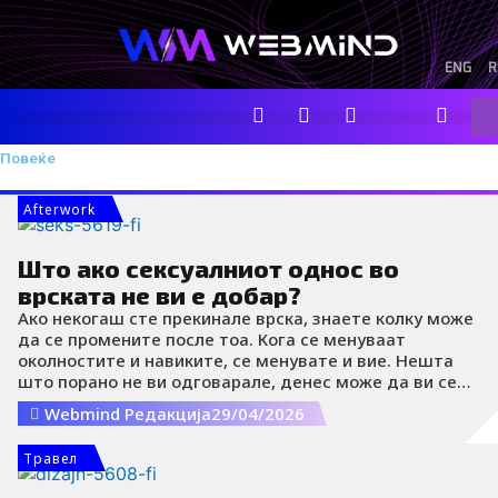
Skip
to
content
ENG
R
F
I
Y
I
L
Se
a
n
o
c
i
интимност
c
s
u
o
n
Повеќе
e
t
t
-
k
b
a
u
t
e
o
g
b
i
d
Afterwork
o
r
e
k
i
k
a
-
n
Што ако сексуалниот однос во
m
t
i
врската не ви е добар?
k
Ако некогаш сте прекинале врска, знаете колку може
t
да се промените после тоа. Кога се менуваат
o
околностите и навиките, се менувате и вие. Нешта
k
што порано не ви одговарале, денес може да ви се
-
допаѓаат, и обратно. Тоа е сосема нормално. Со секое
i
Webmind Редакција
29/04/2026
искуство станувате позрели, а тоа неизбежно влијае
c
на следната врска во која ќе влезете.
o
Травел
n