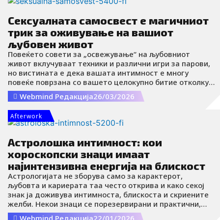
Сексуалната самосвест е магичниот
трик за оживување на вашиот
љубовен живот
Повеќето совети за „освежување“ на љубовниот
живот вклучуваат техники и различни игри за парови,
но вистината е дека вашата интимност е многу
повеќе поврзана со вашето целокупно битие отколку
само со телото. Единствениот „магичен“ трик што
Webmind Редакција
26/03/2026
може да го подигне вашиот љубовен живот на
повисоко ниво е сексуалната самосвест, која
Afterwork
произлегува од вашата општа свесност и
самоспознавање.
Астролошка интимност: кои
хороскопски знаци имаат
најинтензивна енергија на блискост
Астрологијата не зборува само за карактерот,
љубовта и кариерата таа често открива и како секој
знак ја доживува интимноста, блискоста и скриените
желби. Некои знаци се порезервирани и практични,
додека други зрачат со разиграна, магнетна и
Webmind Редакција
22/01/2026