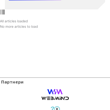
Борислав Милјановиќ, кој зборуваше за тоа колку
е важно да го следиме развојот на вештачката
интелигенција, бидејќи во спротивно, таа ќе нè
„испрати во пензија“.
All articles loaded
No more articles to load
Партнери