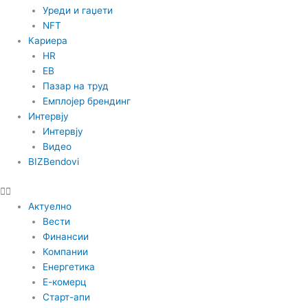
Уреди и гаџети
NFT
Кариера
HR
EB
Пазар на труд
Емплојер брендинг
Интервју
Интервју
Видео
BIZBendovi
Актуелно
Вести
Финансии
Компании
Енергетика
Е-комерц
Старт-апи