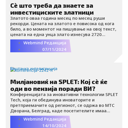
Сè што треба да знаете за
инвестициските златници
Златото оваа година месец по месец руши
рекорди. Цената на златото е повисока од кога
било, а во моментот на пишување на овој текст,
цената на една унца злато изнесува 2720
долари, што е околу 87 долари за грам.
Webmind Редакција
07/11/2024
Вештачка интелигенција
Милјановиќ на SPLET: Кој сè ќе
оди во пензија поради ВИ?
Конференцијата за иновативни технологии SPLET
Tech, која ги обединува иноваторите и
претприемачите од регионот, се одржа во МТС
Дворана, Белград, каде посетителите имаа
можност да слушнат врвни експерти од
Webmind Редакција
различни области. Меѓу нив беше и основачот и
14/10/2024
извршниот директор на Represent System, д-р