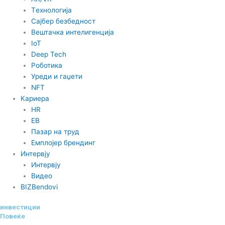
Tехнологија
Сајбер безбедност
Вештачка интелигенција
IoT
Deep Tech
Роботика
Уреди и гаџети
NFT
Кариера
HR
EB
Пазар на труд
Емплојер брендинг
Интервју
Интервју
Видео
BIZBendovi
инвестиции
Повеќе