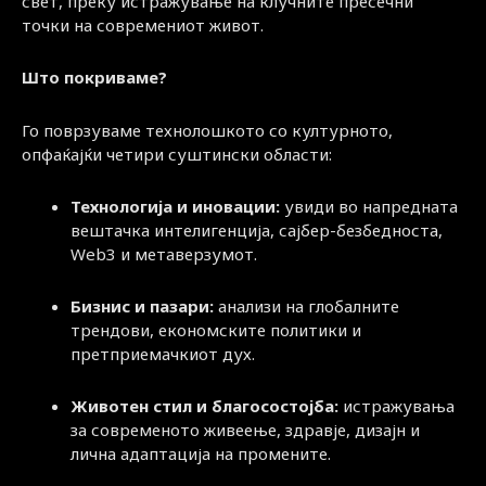
свет, преку истражување на клучните пресечни
точки на современиот живот.
Што покриваме?
Го поврзуваме технолошкото со културното,
опфаќајќи четири суштински области:
Технологија и иновации:
увиди во напредната
вештачка интелигенција, сајбер-безбедноста,
Web3 и метаверзумот.
Бизнис и пазари:
анализи на глобалните
трендови, економските политики и
претприемачкиот дух.
Животен стил и благосостојба:
истражувања
за современото живеење, здравје, дизајн и
лична адаптација на промените.