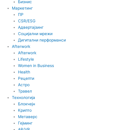
Бизнис
Маркетинг
ПР
CSR/ESG
Адвертајзинг
Социјални мрежи
Дигитални перформанси
Afterwork
Afterwork
Lifestyle
Women in Business
Health
Рецепти
Астро
Травел
Технологија
Блокчејн
Крипто
Метаверс
Гејминг
AR/VR