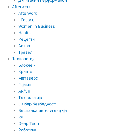
Дигитални перформанси
n
Afterwork
Afterwork
Lifestyle
Women in Business
Health
Рецепти
Астро
Травел
Технологија
Блокчејн
Крипто
Метаверс
Гејминг
AR/VR
Tехнологија
Сајбер безбедност
Вештачка интелигенција
IoT
Deep Tech
Роботика