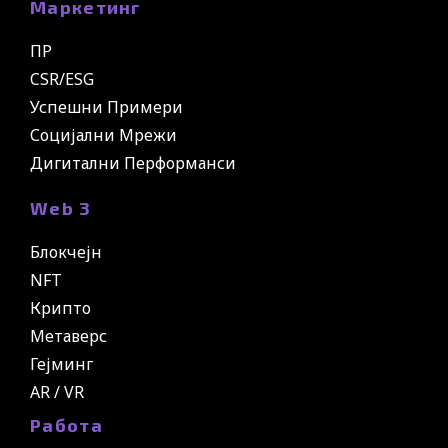
Маркетинг
ПР
CSR/ESG
Успешни Примери
Социјални Мрежи
Дигитални Перформанси
Web 3
Блокчејн
NFT
Крипто
Метаверс
Гејминг
AR / VR
Работа