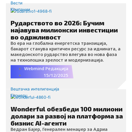
Вести
Компании
Рударството во 2026: Бучим
најавува милионски инвестиции
во одржливост
Во ера на глобална енергетска транзиција,
бакарот станува критичен ресурс за иднината, а
македонското рударство влегува во нова фаза
на технолошка зрелост и модернизација.
Webmind Редакција
15/12/2025
Вештачка интелигенција
Екомерц
Wonderful обезбеди 100 милиони
долари за развој на платформа за
бизнис AI-агенти
Ведран Бајер, Генерален менаџер за Адриа