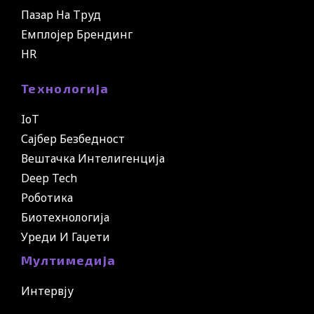
Пазар На Труд
Емплојер Брендинг
HR
Технологија
IoT
Сајбер Безбедност
Вештачка Интелигенција
Deep Tech
Роботика
Биотехнологија
Уреди И Гаџети
Мултимедија
Интервју