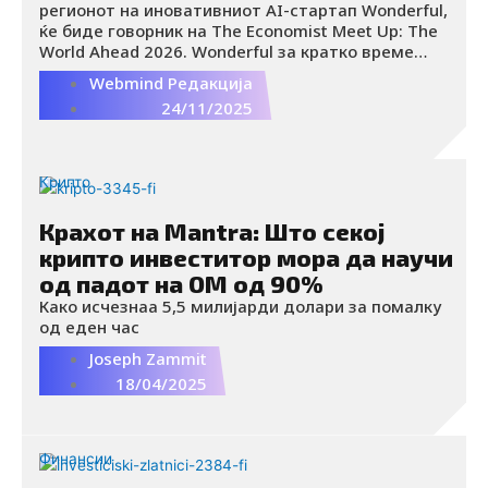
регионот на иновативниот AI-стартап Wonderful,
ќе биде говорник на The Economist Meet Up: The
World Ahead 2026. Wonderful за кратко време
стана компанија која го решава клучниот
Webmind Редакција
пазарен предизвик – како вештачката
24/11/2025
интелигенција да стане навистина применлива
во секојдневното работење. Во продолжение, ви
го пренесуваме интервјуто за најновата
инвестиција, нивниот уникатен модел и
Крипто
амбициозната мисија да создадат AI-агенти што
зборуваат локално, работат прецизно и се
Крахот на Mantra: Што секој
адаптираат на секој пазар.
крипто инвеститор мора да научи
од падот на OM од 90%
Како исчезнаа 5,5 милијарди долари за помалку
од еден час
Joseph Zammit
18/04/2025
Финансии