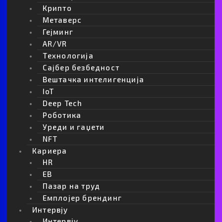
Крипто
Биткоин милионери
Метаверс
Победата на Доналд Трамп на
Гејминг
претседателските избори предизвика
AR/VR
значителен пораст на вредноста на
Tехнологија
Биткоинот (BTC), водечката светска
криптовалута, и го зголеми бројот на Биткоин
Сајбер безбедност
Webmind Редакција
милионери.
Вештачка интелигенција
07/11/2024
IoT
Deep Tech
Роботика
Уреди и гаџети
All articles loaded
NFT
No more articles to load
Кариера
HR
Партнери
EB
Пазар на труд
Емплојер брендинг
Интервју
Интервју