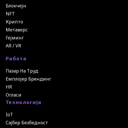
Блокчејн
NFT
Крипто
Метаверс
Гејминг
AR / VR
Работа
Пазар На Труд
Емплојер Брендинг
HR
Огласи
Технологија
IoT
Сајбер Безбедност