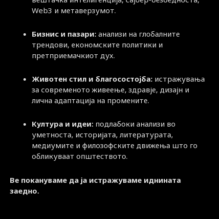
Web3 и метаверзумот.
Бизнис и пазари:
анализи на глобалните
трендови, економските политики и
претприемачкиот дух.
Животен стил и благосостојба:
истражувања
за современото живеење, здравје, дизајн и
лична адаптација на промените.
Култура и идеи:
подлабоки анализи во
уметноста, историјата, литературата,
медиумите и филозофските движења што го
обликуваат општеството.
Ве покануваме да ја истражуваме иднината
заедно.