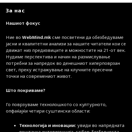
За нас
Нашиот фокус
Ние во
WebMind.mk
сме посветени да обезбедуваме
јасни и квалитетни анализи за нашите читатели кои се
движат низ предизвиците и можностите на 21-от век.
Нудиме перспектива и начин на размислување
потребни за напредок во денешниот хиперповрзан
свет, преку истражување на клучните пресечни
точки на современиот живот.
Што покриваме?
Го поврзуваме технолошкото со културното,
опфаќајќи четири суштински области:
Технологија и иновации:
увиди во напредната
вештачка интелигенција, сајбер-безбедноста,