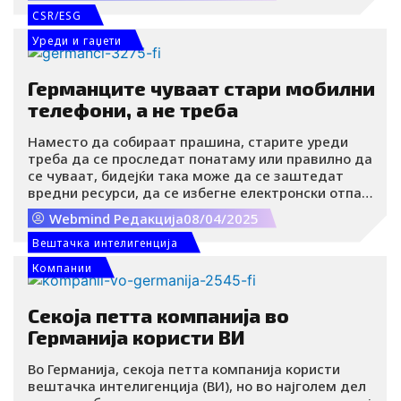
CSR/ESG
Уреди и гаџети
Германците чуваат стари мобилни
телефони, а не треба
Наместо да собираат прашина, старите уреди
треба да се проследат понатаму или правилно да
се чуваат, бидејќи така може да се заштедат
вредни ресурси, да се избегне електронски отпад
и да се заштити животната средина.
Webmind Редакција
08/04/2025
Вештачка интелигенција
Компании
Секоја петта компанија во
Германија користи ВИ
Во Германија, секоја петта компанија користи
вештачка интелигенција (ВИ), но во најголем дел