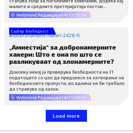
станува збор за поголемите компании, додека кај
малите и средните претпријатија постои
резервираност поради недоволното познавање и
Webmind Редакција
04/12/2024
непознавање на законските рамки.
Сајбер безбедност
„Амнестија“ за добронамерните
хакери: Што е она по што се
разликуваат од злонамерните?
Доколку некој ја проверува безбедноста на IT
податоците со цел да придонесе за затворање на
безбедносните пропусти, во иднина не би требало
да стравува од казна.
Webmind Редакција
14/11/2024
Load more