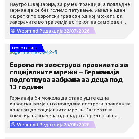
Наутро Швајцарија, за ручек Франција, а попладне
Германија сè без големо патување. Базел е еден
од ретките европски градови од кој можете да
закорачите во три земји во текот на само еден
ден.
Webmind Редакција
22/07/2026
Tехнологија
Европа ги заострува правилата за
социјалните мрежи – Германија
подготвува забрана за деца под
13 години
Германија би можела да стане уште една
европска земја што воведува построги правила за
пристап до социјалните мрежи. Експертска
комисија назначена од владата предложи на
децата помлади од 13 години да им се забрани
Webmind Редакција
25/06/2026
самостојно отворање и користење профили на
социјалните мрежи.