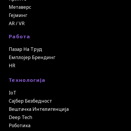
Метаверс
Гејминг
AR / VR
Работа
Пазар На Труд
Емплојер Брендинг
HR
Технологија
IoT
Сајбер Безбедност
Вештачка Интелигенција
Deep Tech
Роботика