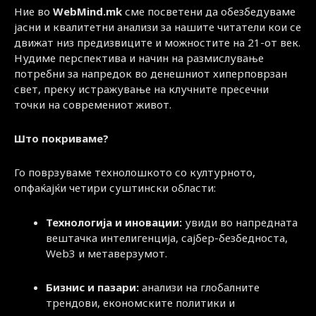
Ние во
WebMind.mk
сме посветени да обезбедуваме
јасни и квалитетни анализи за нашите читатели кои се
движат низ предизвиците и можностите на 21-от век.
Нудиме перспектива и начин на размислување
потребни за напредок во денешниот хиперповрзан
свет, преку истражување на клучните пресечни
точки на современиот живот.
Што покриваме?
Го поврзуваме технолошкото со културното,
опфаќајќи четири суштински области:
Технологија и иновации:
увиди во напредната
вештачка интелигенција, сајбер-безбедноста,
Web3 и метаверзумот.
Бизнис и пазари:
анализи на глобалните
трендови, економските политики и