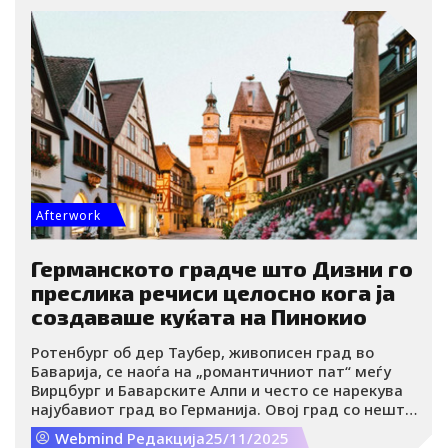
Afterwork
Германското градче што Дизни го
преслика речиси целосно кога ја
создаваше куќата на Пинокио
Ротенбург об дер Таубер, живописен град во
Баварија, се наоѓа на „романтичниот пат“ меѓу
Вирцбург и Баварските Алпи и често се нарекува
најубавиот град во Германија. Овој град со нешто
повеќе од 11 илјади жители изгледа како место
Webmind Редакција
25/11/2025
од бајка. И навистина е таков.