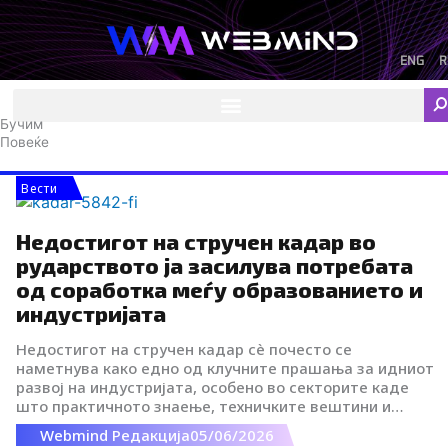
Skip
to
content
ENG
R
F
I
Y
I
L
Se
a
n
o
c
i
Бучим
c
s
u
o
n
Повеќе
e
t
t
-
k
b
a
u
t
e
o
g
b
i
d
Вести
o
r
e
k
i
k
a
-
n
Недостигот на стручен кадар во
m
t
i
рударството ја засилува потребата
k
од соработка меѓу образованието и
t
индустријата
o
k
-
Недостигот на стручен кадар сè почесто се
i
наметнува како едно од клучните прашања за идниот
c
развој на индустријата, особено во секторите каде
o
што практичното знаење, техничките вештини и
n
директното искуство се незаменлив дел од
Webmind Редакција
05/06/2026
професионалната подготовка.