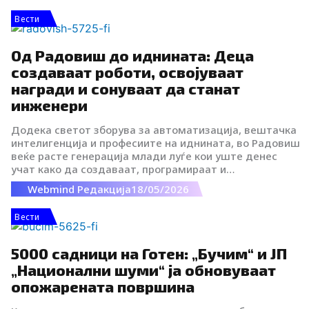
Вести
Од Радовиш до иднината: Деца
создаваат роботи, освојуваат
награди и сонуваат да станат
инженери
Додека светот зборува за автоматизација, вештачка
интелигенција и професиите на иднината, во Радовиш
веќе расте генерација млади луѓе кои уште денес
учат како да создаваат, програмираат и
размислуваат како идни инженери.
Webmind Редакција
18/05/2026
Вести
5000 садници на Готен: „Бучим“ и ЈП
„Национални шуми“ ја обновуваат
опожарената површина