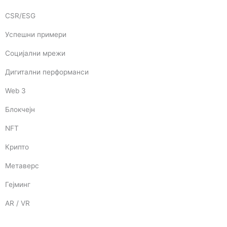
CSR/ESG
Успешни примери
Социјални мрежи
Дигитални перформанси
Web 3
Блокчејн
NFT
Крипто
Метаверс
Гејминг
AR / VR