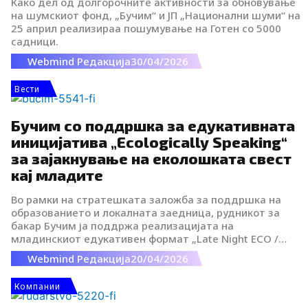
Како дел од долгорочните активности за обновување
на шумскиот фонд, „Бучим“ и ЈП „Национални шуми“ на
25 април реализираа пошумување на Готен со 5000
садници.
Webmind Редакција
30/04/2026
Вести
Бучим со поддршка за едукативната
иницијатива „Ecologically Speaking“
за зајакнување на еколошката свест
кај младите
Во рамки на стратешката заложба за поддршка на
образованието и локалната заедница, рудникот за
бакар Бучим ја поддржа реализацијата на
младинскиот едукативен формат „Late Night ECO /
Ecologically Speaking“. Овој проект е посветен на
Webmind Редакција
20/04/2026
продлабочување на знаењата за екологијата,
одржливоста и заштитата на животната средина
Компании
меѓу младата популација.