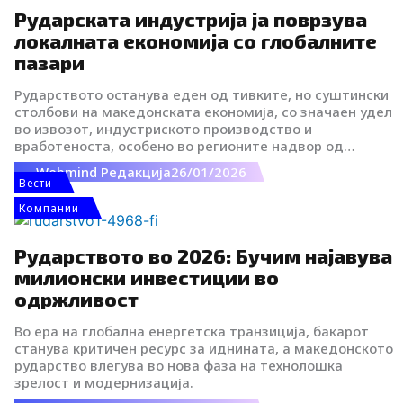
Рударската индустрија ја поврзува
локалната економија со глобалните
пазари
Рударството останува еден од тивките, но суштински
столбови на македонската економија, со значаен удел
во извозот, индустриското производство и
вработеноста, особено во регионите надвор од
големите урбани центри. Во услови на глобална
Webmind Редакција
26/01/2026
енергетска транзиција и растечка побарувачка за
Вести
стратешки метали, македонското рударство сè
Компании
повеќе се позиционира како дел од пошироките
европски и светски синџири на вредност.
Рударството во 2026: Бучим најавува
милионски инвестиции во
одржливост
Во ера на глобална енергетска транзиција, бакарот
станува критичен ресурс за иднината, а македонското
рударство влегува во нова фаза на технолошка
зрелост и модернизација.