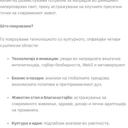
начин на размислување потребни за напредок во денешниот
хиперповрзан свет, преку истражување на клучните пресечни
точки на современиот живот.
Што покриваме?
Го поврзуваме технолошкото со културното, опфаќајќи четири
суштински области:
Технологија и иновации:
увиди во напредната вештачка
интелигенција, сајбер-безбедноста, Web3 и метаверзумот.
Бизнис и пазари:
анализи на глобалните трендови,
економските политики и претприемачкиот дух.
Животен стил и благосостојба:
истражувања за
современото живеење, здравје, дизајн и лична адаптација
на промените.
Култура и идеи:
подлабоки анализи во уметноста,