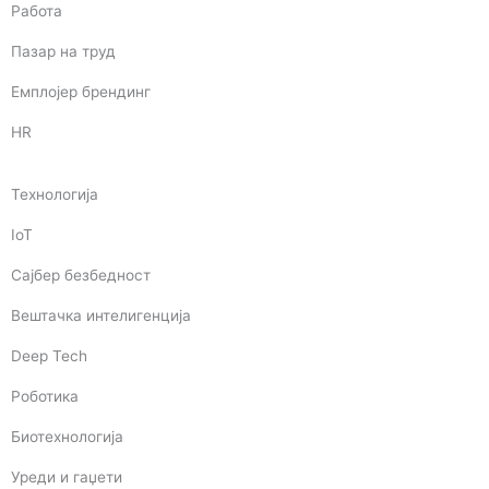
Работа
Пазар на труд
Емплојер брендинг
HR
Технологија
IoT
Сајбер безбедност
Вештачка интелигенција
Deep Tech
Роботика
Биотехнологија
Уреди и гаџети