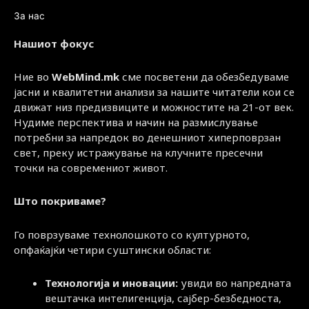
За нас
Нашиот фокус
Ние во
WebMind.mk
сме посветени да обезбедуваме
јасни и квалитетни анализи за нашите читатели кои се
движат низ предизвиците и можностите на 21-от век.
Нудиме перспектива и начин на размислување
потребни за напредок во денешниот хиперповрзан
свет, преку истражување на клучните пресечни
точки на современиот живот.
Што покриваме?
Го поврзуваме технолошкото со културното,
опфаќајќи четири суштински области:
Технологија и иновации:
увиди во напредната
вештачка интелигенција, сајбер-безбедноста,