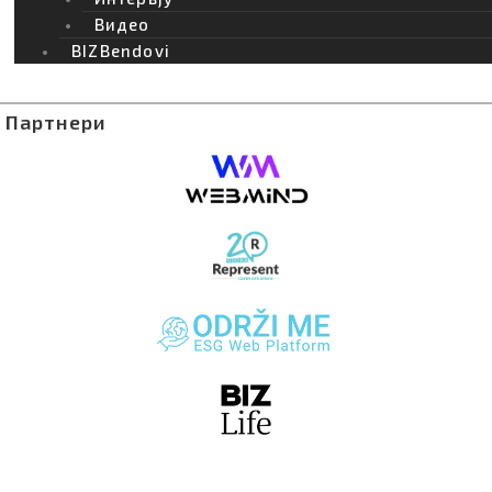
All articles loaded
Видео
No more articles to load
BIZBendovi
Load more
Партнери