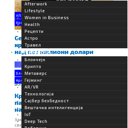
Afterwork
Lifestyle
Afterwork
Women in Business
Крипто
Health
Рецепти
Сервис овозможил кражба на
Астро
криптовалути во вредност од
Травел
над пет милиони долари
Технологија
Блокчејн
Webmind Редакција
12/09/2025
Крипто
Метаверс
Блокчејн
Гејминг
Крипто
AR/VR
Tехнологија
Крипто staking: Заработка на
Сајбер безбедност
пасивен приход со поддршка
Вештачка интелигенција
на блокчејн мрежи
IoT
Замислете дека неодамна сте влегле во
Deep Tech
светот на криптовалутите, возбудени од