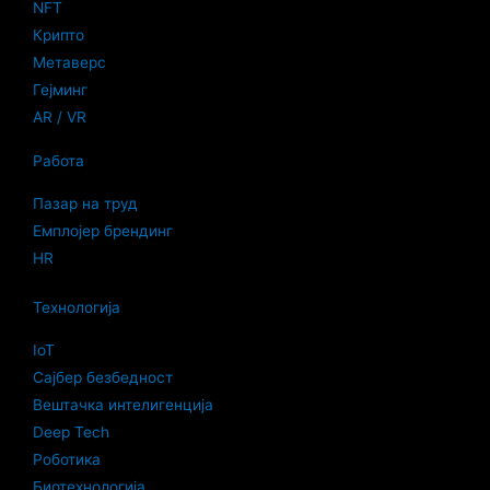
NFT
Крипто
Метаверс
Гејминг
AR / VR
Работа
Пазар на труд
Емплојер брендинг
HR
Технологија
IoT
Сајбер безбедност
Вештачка интелигенција
Deep Tech
Роботика
Биотехнологија