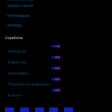
Уреди и гаџети
Мултимедија
Интервју
Соработка
Импресум
Маркетинг
Дисклејмер
Политика на приватност
Контакт
F
I
Y
I
L