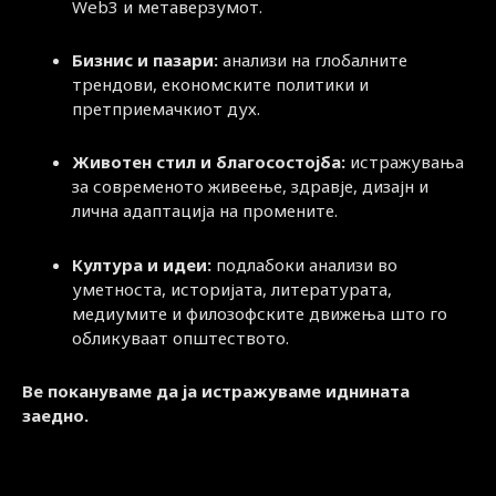
Web3 и метаверзумот.
Бизнис и пазари:
анализи на глобалните
трендови, економските политики и
претприемачкиот дух.
Животен стил и благосостојба:
истражувања
за современото живеење, здравје, дизајн и
лична адаптација на промените.
Култура и идеи:
подлабоки анализи во
уметноста, историјата, литературата,
медиумите и филозофските движења што го
обликуваат општеството.
Ве покануваме да ја истражуваме иднината
заедно.