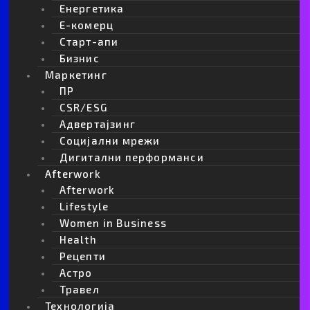
Енергетика
Е-комерц
Старт-апи
Бизнис
Маркетинг
ПР
CSR/ESG
Адвертајзинг
Социјални мрежи
Дигитални перформанси
Afterwork
Afterwork
Lifestyle
Women in Business
Health
Рецепти
Астро
Травел
Технологија