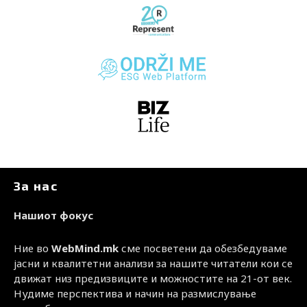
За нас
Нашиот фокус
Ние во
WebMind.mk
сме посветени да обезбедуваме
јасни и квалитетни анализи за нашите читатели кои се
движат низ предизвиците и можностите на 21-от век.
Нудиме перспектива и начин на размислување