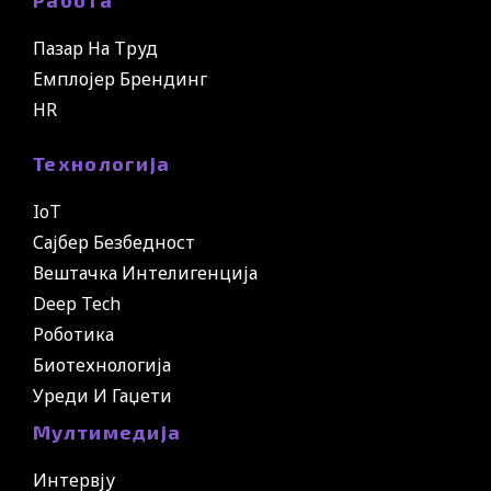
Работа
Пазар На Труд
Емплојер Брендинг
HR
Технологија
IoT
Сајбер Безбедност
Вештачка Интелигенција
Deep Tech
Роботика
Биотехнологија
Уреди И Гаџети
Мултимедија
Интервју