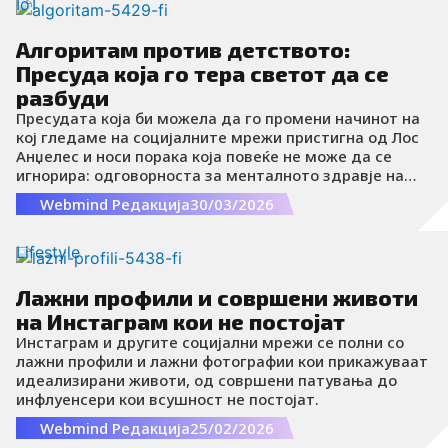
во временска дупка. Оваа навика стана толку
IoT
вообичаена што доби и свое име: doomscrolling. Но,
бидејќи сите работи имаат своја спротивност, за волја
Алгоритам против детството:
на космичката рамнотежа, постои и bloomscrolling.
Пресуда која го тера светот да се
разбуди
Пресудата која би можела да го промени начинот на
кој гледаме на социјалните мрежи пристигна од Лос
Анџелес и носи порака која повеќе не може да се
игнорира: одговорноста за менталното здравје на
децата не може да биде само на родителите.
Webmind Редакција
30/03/2026
Lifestyle
Лажни профили и совршени животи
на Инстаграм кои не постојат
Инстаграм и другите социјални мрежи се полни со
лажни профили и лажни фотографии кои прикажуваат
идеализирани животи, од совршени патувања до
инфлуенсери кои всушност не постојат.
Webmind Редакција
25/02/2026