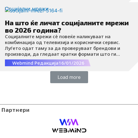
границата на одговорноста, кој го контролира
дигиталниот простор и каква цена плаќа општеството
Социјални мрежи
за брзината на технолошкиот напредок.
На што ќе личат социјалните мрежи
во 2026 година?
Социјалните мрежи сè повеќе наликуваат на
комбинација од телевизија и кориснички сервис.
Луѓето одат таму за да проверуваат брендови и
производи, да гледаат кратки формати што ги
заменуваат класичните медиуми, а сè се одвива на
Webmind Редакција
16/01/2026
телефон брзо, јавно и со малку трпение.
Load more
Партнери