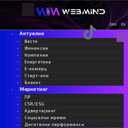
Skip
to
content
ENG
RS
F
I
Y
I
L
Актуелно
Sear
a
n
o
c
i
Вести
Финансии
Компании
c
s
u
o
n
Енергетика
Е-комерц
e
t
t
-
k
Старт-апи
Бизнис
b
a
u
t
e
Маркетинг
ПР
o
g
b
i
d
CSR/ESG
Адвертајзинг
o
r
e
k
i
Социјални мрежи
Дигитални перформанси