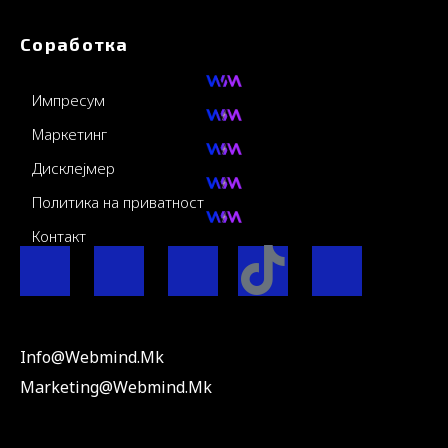
Соработка
Импресум
Маркетинг
Дисклејмер
Политика на приватност
Контакт
F
I
Y
I
L
a
n
o
c
i
c
s
u
o
n
Info@webmind.mk
Marketing@webmind.mk
e
t
t
-
k