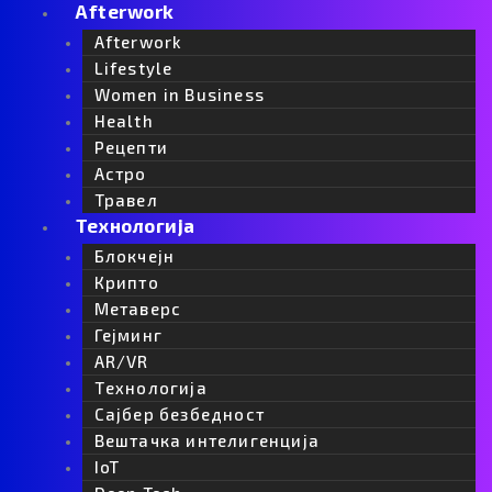
k
a
-
n
Afterwork
Afterwork
m
t
Lifestyle
Women in Business
i
Health
Рецепти
k
Астро
Травел
t
Технологија
Блокчејн
o
Крипто
Метаверс
k
Гејминг
AR/VR
-
Tехнологија
Сајбер безбедност
i
Вештачка интелигенција
IoT