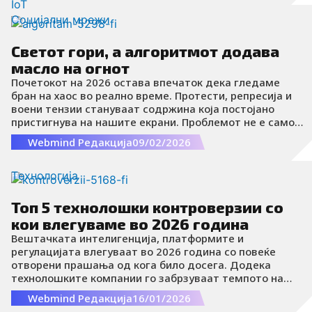
IoT
Социјални мрежи
Светот гори, а алгоритмот додава
масло на огнот
Почетокот на 2026 остава впечаток дека гледаме
бран на хаос во реално време. Протести, репресија и
воени тензии стануваат содржина која постојано
пристигнува на нашите екрани. Проблемот не е само
што има насилство, туку како се снима, сече,
Webmind Редакција
09/02/2026
дистрибуира и интерпретира преку алгоритми и
вирусни наративи.
Tехнологија
Топ 5 технолошки контроверзии со
кои влегуваме во 2026 година
Вештачката интелигенција, платформите и
регулацијата влегуваат во 2026 година со повеќе
отворени прашања од кога било досега. Додека
технолошките компании го забрзуваат темпото на
иновации, јавноста, регулаторните тела и
Webmind Редакција
16/01/2026
корисниците сè почесто се прашуваат каде е