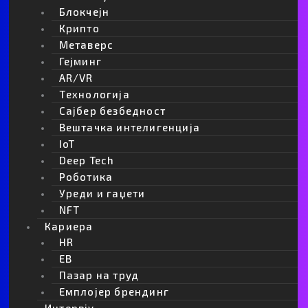
Блокчејн
Крипто
Метаверс
Гејминг
AR/VR
Tехнологија
Сајбер безбедност
Вештачка интелигенција
IoT
Deep Tech
Роботика
Уреди и гаџети
NFT
Кариера
HR
EB
Пазар на труд
Емплојер брендинг
Интервју