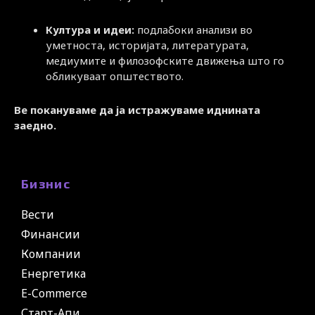
Култура и идеи:
подлабоки анализи во
уметноста, историјата, литературата,
медиумите и филозофските движења што го
обликуваат општеството.
Ве покануваме да ја истражуваме иднината
заедно.
Бизнис
Вести
Финансии
Компании
Енергетика
E-Commerce
Старт-Апи