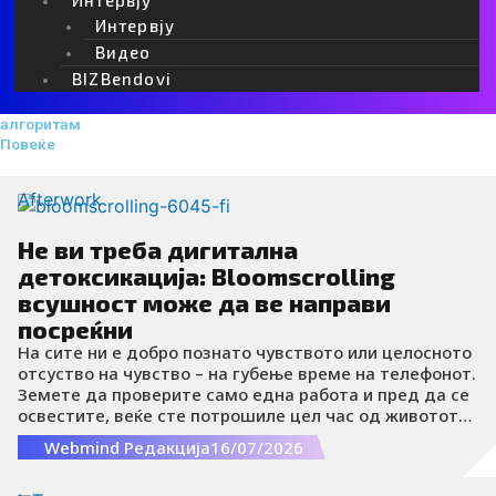
Интервју
Видео
BIZBendovi
алгоритам
Повеќе
Afterwork
Не ви треба дигитална
детоксикација: Bloomscrolling
всушност може да ве направи
посреќни
На сите ни е добро познато чувството или целосното
отсуство на чувство – на губење време на телефонот.
Земете да проверите само една работа и пред да се
освестите, веќе сте потрошиле цел час од животот
листајќи TikTok или Instagram. Некаде помеѓу
Webmind Редакција
16/07/2026
фотографиите на пријателите од одмор, препораките
за нега на кожа и некој занимлив наслов, сте упаднале