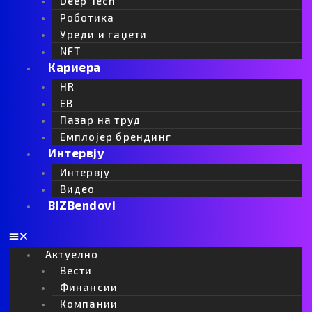
c
Deep Tech
Роботика
o
Уреди и гаџети
NFT
Кариера
n
HR
EB
Пазар на труд
Емплојер брендинг
Интервју
Интервју
Видео
BIZBendovi
Актуелно
Вести
Финансии
Компании