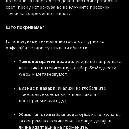
потребни за напредок во денешниот хиперповрзан
свет, преку истражување на клучните пресечни
точки на современиот живот.
Што покриваме?
Го поврзуваме технолошкото со културното,
опфаќајќи четири суштински области:
Технологија и иновации:
увиди во напредната
вештачка интелигенција, сајбер-безбедноста,
Web3 и метаверзумот.
Бизнис и пазари:
анализи на глобалните
трендови, економските политики и
претприемачкиот дух.
Животен стил и благосостојба:
истражувања
за современото живеење, здравје, дизајн и
лична адаптација на промените.