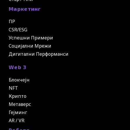
Маркетинг
ПР
CSR/ESG
Успешни Примери
Социјални Мрежи
Дигитални Перформанси
Web 3
Блокчејн
NFT
Крипто
Метаверс
Гејминг
AR / VR