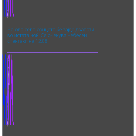
Во ова село сонцето ќе зајде двапати
во истата ноќ: Се очекува небесен
спектакл на 12.08