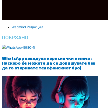
Webmind Редакција
ПОВРЗАНО
WhatsApp воведува кориснички имиња:
Наскоро ќе можете да се допишувате без
да го откривате телефонскиот број