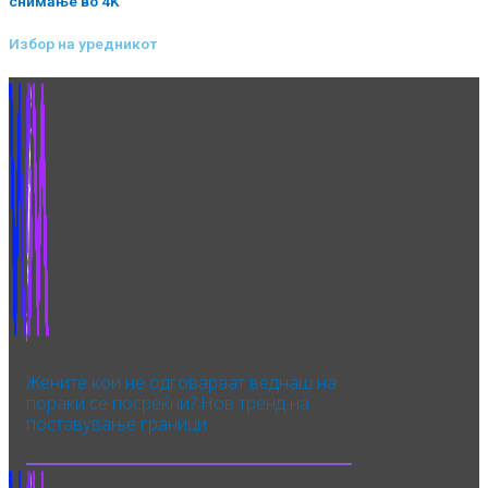
снимање во 4K
Избор на уредникот
Жените кои не одговараат веднаш на
пораки се посреќни? Нов тренд на
поставување граници