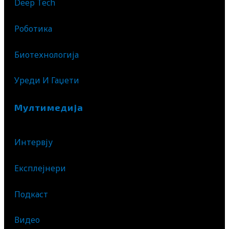
Deep Tech
Роботика
Биотехнологија
Уреди И Гаџети
Мултимедија
Интервју
Експлејнери
Подкаст
Видео