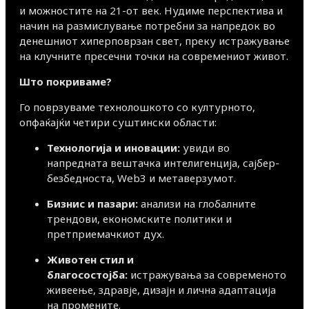
и можностите на 21-от век. Нудиме перспектива и
начин на размислување потребни за напредок во
денешниот хиперповрзан свет, преку истражување
на клучните пресечни точки на современиот живот.
Што покриваме?
Го поврзуваме технолошкото со културното,
опфаќајќи четири суштински области:
Технологија и иновации:
увиди во
напредната вештачка интелигенција, сајбер-
безбедноста, Web3 и метаверзумот.
Бизнис и пазари:
анализи на глобалните
трендови, економските политики и
претприемачкиот дух.
Животен стил и
благосостојба:
истражувања за современото
живеење, здравје, дизајн и лична адаптација
на промените.