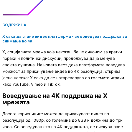
СОДРЖИНА
X сака да стане видео платформа - се воведува поддршка за
снимање во 4K
X, социјалната мрежа која некогаш беше синоним за кратки
пораки и политички дискусии, продолжува да ја менува
својата суштина. Најновата вест дека платформата воведува
можност за прикачување видеа во 4K резолуција, открива
јасна насока: X сака да се натпреварува со големите играчи
како YouTube, Vimeo и TikTok.
Воведување на 4К поддршка на X
мрежата
Досега корисниците можеа да прикачуваат видеа во
резолуција од 1080p, со големина до 8GB и должина до три
часа. Со воведувањето на 4K поддршката, се очекува овие