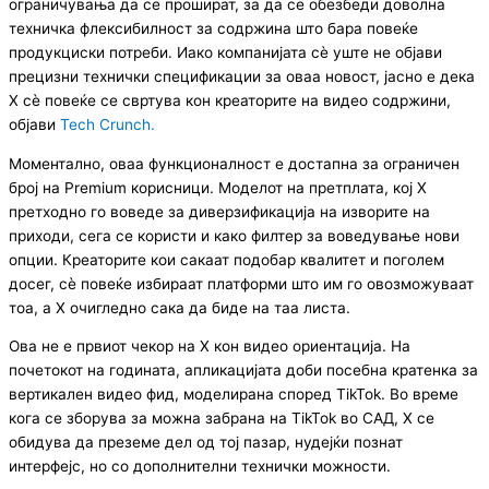
ограничувања да се прошират, за да се обезбеди доволна
техничка флексибилност за содржина што бара повеќе
продукциски потреби. Иако компанијата сè уште не објави
прецизни технички спецификации за оваа новост, јасно е дека
X сè повеќе се свртува кон креаторите на видео содржини,
објави
Tech Crunch.
Моментално, оваа функционалност е достапна за ограничен
број на Premium корисници. Моделот на претплата, кој X
претходно го воведе за диверзификација на изворите на
приходи, сега се користи и како филтер за воведување нови
опции. Креаторите кои сакаат подобар квалитет и поголем
досег, сè повеќе избираат платформи што им го овозможуваат
тоа, а X очигледно сака да биде на таа листа.
Ова не е првиот чекор на X кон видео ориентација. На
почетокот на годината, апликацијата доби посебна кратенка за
вертикален видео фид, моделирана според TikTok. Во време
кога се зборува за можна забрана на TikTok во САД, X се
обидува да преземе дел од тој пазар, нудејќи познат
интерфејс, но со дополнителни технички можности.