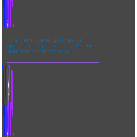
Компаниите сакаат да го вратат
дружењето по работа, но вработените
повеќе не се заинтересирани