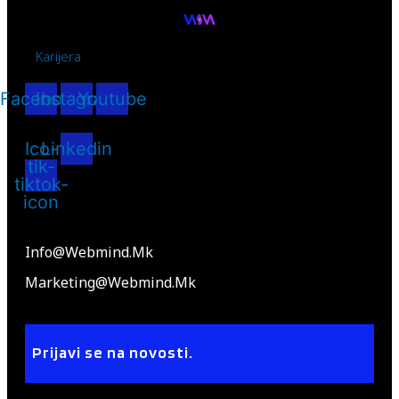
Karijera
Facebook
Instagram
Youtube
Ico-
Linkedin
tik-
tiktok-
icon
Info@webmind.mk
Marketing@webmind.mk
Prijavi se na novosti.