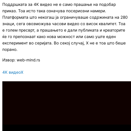
Поддршката за 4K видео не е само прашање на подобар
приказ. Тоа исто така означува посериозни намери.
Платформата што некогаш ја ограничуваше содржината на 280
знаци, сега овозможува часови видео со висок квалитет. Тоа
е голем пресврт, а прашањето е дали публиката и креаторите
ќе го препознаат како нова можност или само уште еден
експеримент во серијата. Во секој случај, X не е тоа што беше
порано.
Извор: web-mind.rs
4К видео
Х