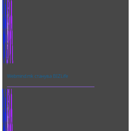
Webmind.mk станува BIZLife