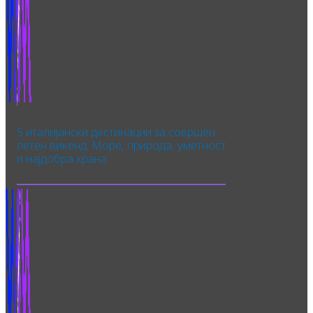
5 италијански дестинации за совршен
летен викенд: Море, природа, уметност
и најдобра храна