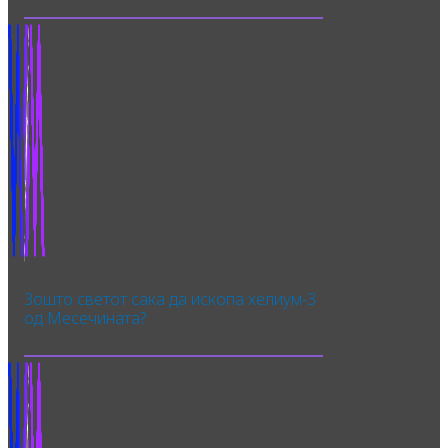
Зошто светот сака да ископа хелиум-3
од Месечината?