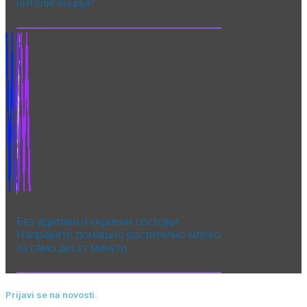
интелигенција?
Без адитиви и скриени состојки:
Направете домашно растително млеко
за само десет минути
Prijavi se na novosti.