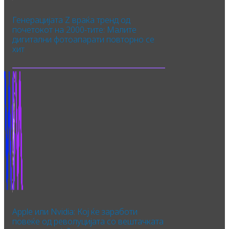
Генерацијата Z враќа тренд од
почетокот на 2000-тите: Малите
дигитални фотоапарати повторно се
хит
Apple или Nvidia: Кој ќе заработи
повеќе од револуцијата со вештачката