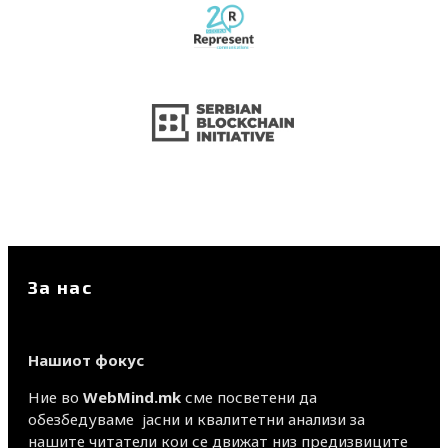
За нас
Нашиот фокус
Ние во
WebMind.mk
сме посветени да
обезбедуваме јасни и квалитетни анализи за
нашите читатели кои се движат низ предизвиците