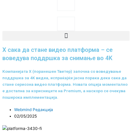
Search
Search
X сака да стане видео платформа – се
воведува поддршка за снимање во 4K
Компанијата X (поранешен Твитер) започна со воведување
поддршка за 4K видеа, испраќајќи јасна порака дека сака да
стане сериозна видео платформа. Новата опција моментално
е достапна за корисниците на Premium, а наскоро се очекува
поширока имплементација.
Webmind Редакција
02/05/2025