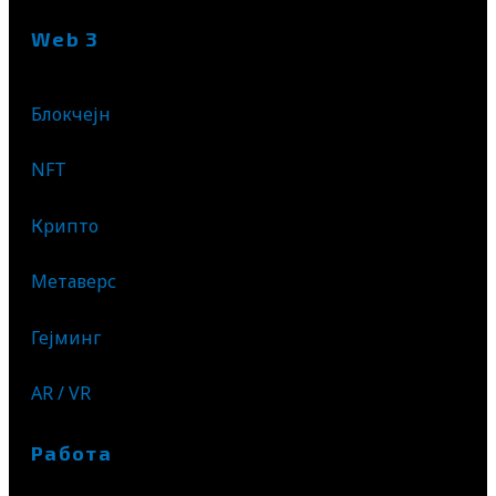
Web 3
Блокчејн
NFT
Крипто
Метаверс
Гејминг
AR / VR
Работа