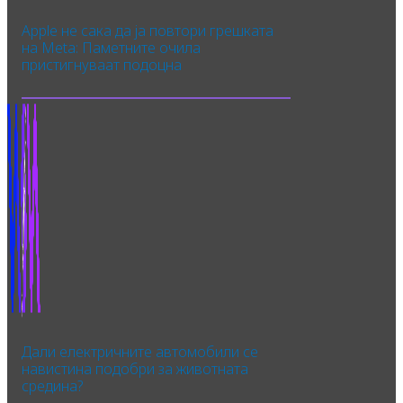
Apple не сака да ја повтори грешката
на Meta: Паметните очила
пристигнуваат подоцна
Дали електричните автомобили се
навистина подобри за животната
средина?