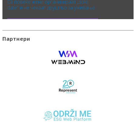
Сè повеќе жени организираат „solo
date“ и не чекаат друштво за уживање
Партнери