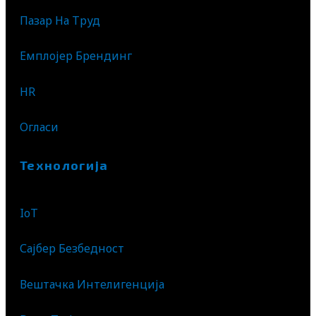
Пазар На Труд
Емплојер Брендинг
HR
Огласи
Технологија
IoT
Сајбер Безбедност
Вештачка Интелигенција