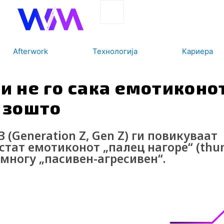
Search
Afterwork
Технологија
Кариера
 и не го сака емотиконо
е зошто
(Generation Z, Gen Z) ги повикуваат
истат емотиконот „палец нагоре“ (th
емногу „пасивен-агресивен“.