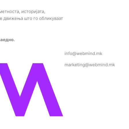
етноста, историјата,
е движења што го обликуваат
заедно.
info@webmind.mk
marketing@webmind.mk