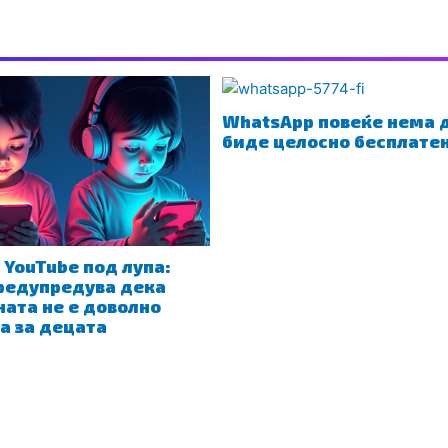
WhatsApp повеќе нема 
биде целосно бесплате
 YouTube под лупа:
редупредува дека
ата не е доволно
а за децата