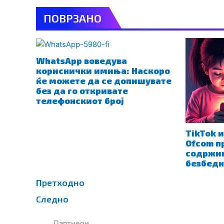
ПОВРЗАНО
WhatsApp воведува
кориснички имиња: Наскоро
ќе можете да се допишувате
без да го откривате
телефонскиот број
TikTok и
Ofcom п
содржин
безбедн
Prev
Next
Претходно
Следно
Партнери