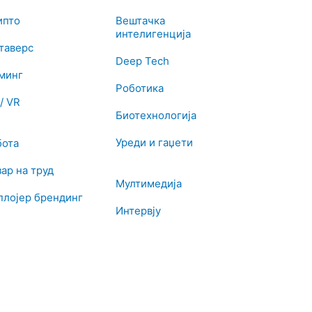
ипто
Вештачка
интелигенција
таверс
Deep Tech
јминг
Роботика
/ VR
Биотехнологија
Уреди и гаџети
бота
ар на труд
Мултимедија
плојер брендинг
Интервју