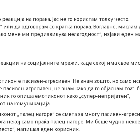
реакција на порака. Јас не го користам толку често.
или да одговорам со кратка порака. Воглавно, мислам 
како мене ми предизвикува нелагодност“, изјави еден м
реакции на социјалните мрежи, каде секој има свое ми
мотикон е пасивен-агресивен. Не знам зошто, но само и
пасивен-агресивен, не знам како да го објаснам тоа“, б
ник го опиша емотиконот како „супер-непријатен“,
от на комуникација.
иконот „палец нагоре“ се смета за многу пасивен-агреси
ога некој само праќа палец нагоре. Ми беше чудно неко
место“, напишал еден корисник.