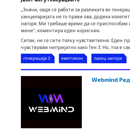
„Значи, овде се работи за разликата во генера
канцеларијата не го прави ова, додека колеги
нагоре. Ми требаше време да се приспособам и 
мене“, коментира еден корисник.
Сепак, не се сите толку чувствителни. Еден пр
чувствувам непријатно како Ген З. Но, тоа е са
генерација З
емотикон
палец нагоре
Webmind Ред