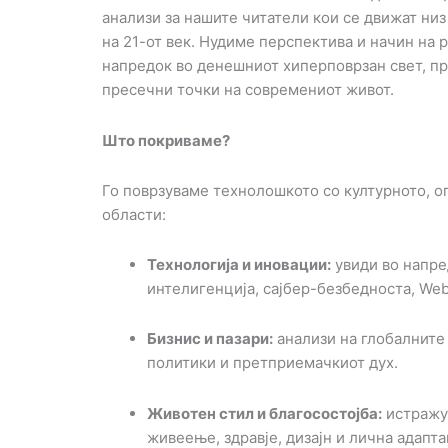
анализи за нашите читатели кои се движат ни
на 21-от век. Нудиме перспектива и начин на
напредок во денешниот хиперповрзан свет, п
пресечни точки на современиот живот.
Што покриваме?
Го поврзуваме технолошкото со културното, о
области:
Технологија и иновации:
увиди во напре
интелигенција, сајбер-безбедноста, We
Бизнис и пазари:
анализи на глобалните
политики и претприемачкиот дух.
Животен стил и благосостојба:
истражу
живеење, здравје, дизајн и лична адапт