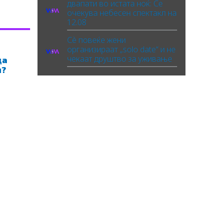
двапати во истата ноќ: Се
очекува небесен спектакл на
12.08
Сè повеќе жени
организираат „solo date“ и не
чекаат друштво за уживање
да
н?