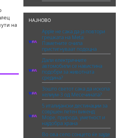
о
алец
НАЈНОВО
лути на
Apple не сака да ја повтори
грешката на Meta:
Паметните очила
пристигнуваат подоцна
Дали електричните
автомобили се навистина
подобри за животната
средина?
Зошто светот сака да ископа
хелиум-3 од Месечината?
5 италијански дестинации за
совршен летен викенд:
Море, природа, уметност и
најдобра храна
Во ова село сонцето ќе зајде