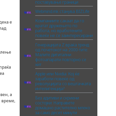
поставување граници
Webmind.mk станува BIZLife
Компаниите сакаат да го
дека е
вратат дружењето по
лад
работа, но вработените
повеќе не се заинтересирани
Генерацијата Z враќа тренд
од почетокот на 2000-тите:
слење
Малите дигитални
фотоапарати повторно се
хит
спраќа
еа
Apple или Nvidia: Кој ќе
заработи повеќе од
револуцијата со вештачката
интелигенција?
вен, а
Без адитиви и скриени
е време,
состојки: Направете
домашно растително млеко
за само десет минути