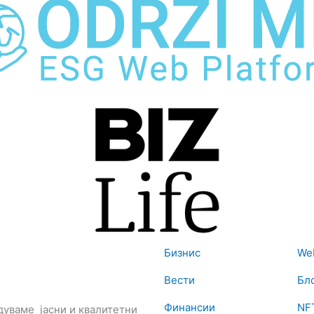
Бизнис
We
Вести
Бл
Финансии
NF
дуваме јасни и квалитетни