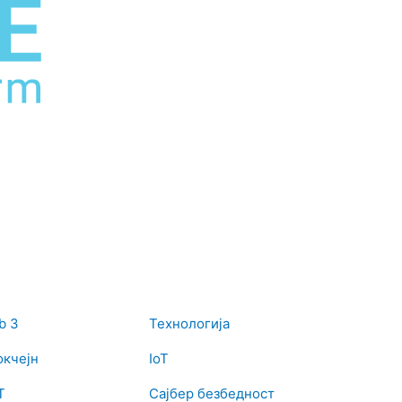
b 3
Технологија
окчејн
IoT
T
Сајбер безбедност