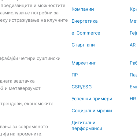
з предизвиците и можностите
Компании
Кр
 размислување потребни за
реку истражување на клучните
Енергетика
Ме
e-Commerce
Ге
Старт-апи
AR 
пфаќајќи четири суштински
Маркетинг
Ра
ПР
Паз
дната вештачка
CSR/ESG
Ем
b3 и метаверзумот.
Успешни примери
HR
 трендови, економските
Социјални мрежи
Дигитални
вања за современото
перформанси
ација на промените.