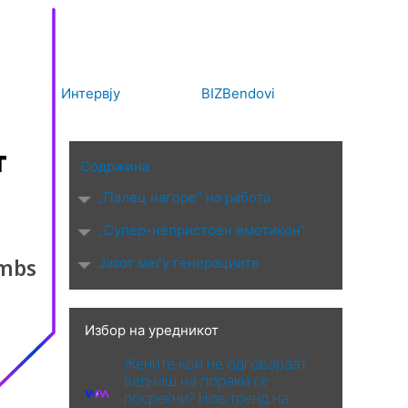
Интервју
BIZBendovi
т
Содржина
„Палец нагоре“ на работа
„Супер-непристоен емотикон“
umbs
Јазот меѓу генерациите
Избор на уредникот
Жените кои не одговараат
веднаш на пораки се
посреќни? Нов тренд на