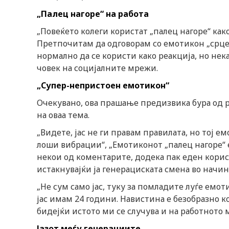
n
„Палец нагоре“ на работа
„Повеќето колеги користат „палец нагоре“ како 
Претпочитам да одговорам со емотикон „срце“ 
нормално да се користи како реакција, но не
човек на социјалните мрежи.
„Супер-непристоен емотикон“
Очекувано, ова прашање предизвика бура од 
на оваа тема.
„Видете, јас не ги правам правилата, но тој е
лоши вибрации“, „Емотиконот „палец нагоре“ е 
некои од коментарите, додека пак еден корис
истакнувајќи ја генерациската смена во начин
„Не сум само јас, туку за помладите луѓе емот
јас имам 24 години. Навистина е безобразно к
бидејќи истото ми се случува и на работното 
Јазот меѓу генерациите