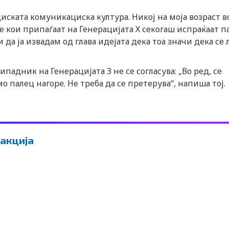
циската комуникациска култура. Никој на моја возраст в
те кои припаѓаат на Генерацијата Х секогаш испраќаат п
да ја извадам од глава идејата дека тоа значи дека се 
ипадник на Генерацијата З не се согласува: „Во ред, се
мо палец нагоре. Не треба да се претерува“, напиша тој.
акција