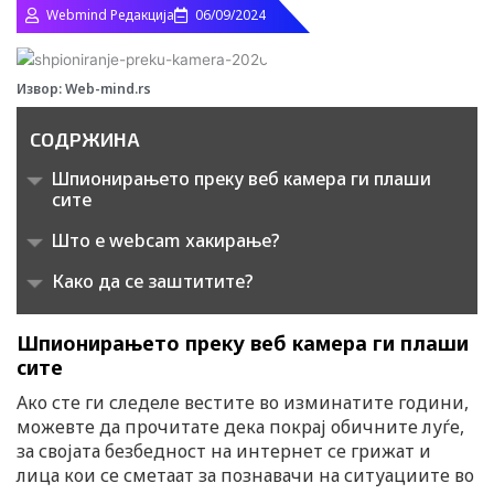
Webmind Редакција
06/09/2024
Извор: Web-mind.rs
СОДРЖИНА
Шпионирањето преку веб камера ги плаши
сите
Што е webcam хакирање?
Како да се заштитите?
Шпионирањето преку веб камера ги плаши
сите
Ако сте ги следеле вестите во изминатите години,
можевте да прочитате дека покрај обичните луѓе,
за својата безбедност на интернет се грижат и
лица кои се сметаат за познавачи на ситуациите во