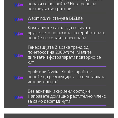
пораки се посреќни? Нов тренд на
поставување граници
Webmind.mk станува BIZLife
Компаниите сакаат да го вратат
дружењето по работа, но вработените
повеќе не се заинтересирани
Генерацијата Z враќа тренд од
почетокот на 2000-тите: Малите
дигитални фотоапарати повторно се
хит
Apple или Nvidia: Кој ќе заработи
повеќе од револуцијата со вештачката
интелигенција?
Без адитиви и скриени состојки:
Направете домашно растително млеко
за само десет минути