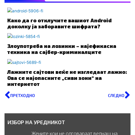
Како да го отклучите вашиот Android
доколку ја заборавите шифрата?
Злоупотреба на лозинки – најефикасна
техника на сајбер-криминалците
Лажните сајтови веќе не изгледаат лажно:
Ова се најопасните „сиви зони“ на
интернетот
Prev
N
ПРЕТХОДНО
СЛЕДНО
ИЗБОР НА УРЕДНИКОТ
Жените кои не одговараат веднаш на