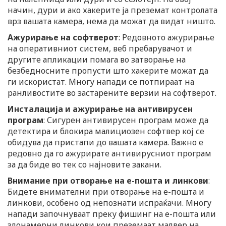
начин, дури и ако хакерите ја преземат контролата
врз вашата камера, нема да можат да видат ништо.
Ажурирање на софтверот
: Редовното ажурирање
на оперативниот систем, веб пребарувачот и
другите апликации помага во затворање на
безбедносните пропусти што хакерите можат да
ги искористат. Многу напади се потпираат на
ранливостите во застарените верзии на софтверот.
Инсталација и ажурирање на антивирусен
програм
: Сигурен антивирусен програм може да
детектира и блокира малициозен софтвер кој се
обидува да пристапи до вашата камера. Важно е
редовно да го ажурирате антивирусниот програм
за да биде во тек со најновите закани.
Внимание при отворање на е-пошта и линкови
:
Бидете внимателни при отворање на е-пошта и
линкови, особено од непознати испраќачи. Многу
напади започнуваат преку фишинг на е-пошта или
злонамерни линкови кои преземаат малвер на