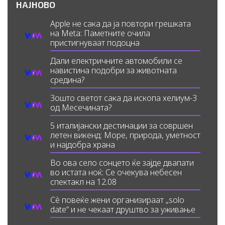
НАЈНОВО
Apple не сака да ја повтори грешката
на Meta: Паметните очила
пристигнуваат подоцна
Дали електричните автомобили се
навистина подобри за животната
средина?
Зошто светот сака да ископа хелиум-3
од Месечината?
5 италијански дестинации за совршен
летен викенд: Море, природа, уметност
и најдобра храна
Во ова село сонцето ќе зајде двапати
во истата ноќ: Се очекува небесен
спектакл на 12.08
Сè повеќе жени организираат „solo
date“ и не чекаат друштво за уживање