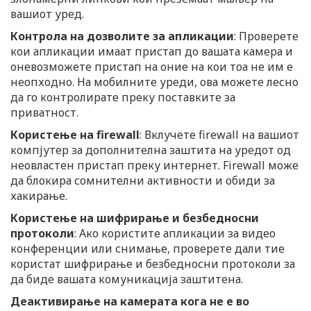
вашиот уред.
Контрола на дозволите за апликации
: Проверете
кои апликации имаат пристап до вашата камера и
оневозможете пристап на оние на кои тоа не им е
неопходно. На мобилните уреди, ова можете лесно
да го контролирате преку поставките за
приватност.
Користење на firewall
: Вклучете firewall на вашиот
компјутер за дополнителна заштита на уредот од
неовластен пристап преку интернет. Firewall може
да блокира сомнителни активности и обиди за
хакирање.
Користење на шифрирање и безбедносни
протоколи
: Ако користите апликации за видео
конференции или снимање, проверете дали тие
користат шифрирање и безбедносни протоколи за
да биде вашата комуникација заштитена.
Деактивирање на камерата кога не е во