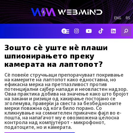
Skip
to
content
ENG
RS
F
I
Y
I
L
Searc
a
n
o
c
i
c
s
u
o
n
e
t
t
-
k
Зошто сè уште нè плаши
b
a
u
t
e
шпионирањето преку
o
g
b
i
d
o
r
e
k
i
камерата на лаптопот?
k
a
-
n
m
t
Сè повеќе стручњаци препорачуваат покривање
i
на камерите на лаптопот како едноставна, но
k
ефикасна мерка на претпазливост против
t
потенцијални сајбер напади и неовластен надзор.
o
Оваа практика добива на значење како што бројот
k
на закани и ризици од хакирање постојано се
-
зголемува, правејќи ја свеста за безбедносните
мерки поважна од кога било порано. Со
i
кликнување на сомнителен прикачен фајл во е-
c
пошта, на напаѓачот му е овозможена целосна
o
контрола над компјутерот - микрофонот,
n
податоците, но и камерата.