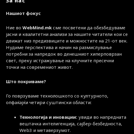
За нас
Нашиот фокус
Ние во
WebMind.mk
сме посветени да обезбедуваме
јасни и квалитетни анализи за нашите читатели кои се
движат низ предизвиците и можностите на 21-от век.
Нудиме перспектива и начин на размислување
потребни за напредок во денешниот хиперповрзан
свет, преку истражување на клучните пресечни
точки на современиот живот.
Што покриваме?
Го поврзуваме технолошкото со културното,
опфаќајќи четири суштински области:
Технологија и иновации:
увиди во напредната
вештачка интелигенција, сајбер-безбедноста,
Web3 и метаверзумот.