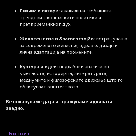
Бизнис и пазари:
анализи на глобалните
трендови, економските политики и
претприемачкиот дух.
Животен стил и благосостојба:
истражувања
за современото живеење, здравје, дизајн и
лична адаптација на промените.
Култура и идеи:
подлабоки анализи во
уметноста, историјата, литературата,
медиумите и филозофските движења што го
обликуваат општеството.
Ве покануваме да ја истражуваме иднината
заедно.
Бизнис