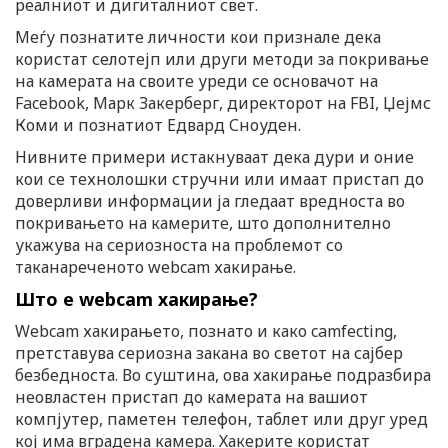
реалниот и дигиталниот свет.
Меѓу познатите личности кои признале дека
користат селотејп или други методи за покривање
на камерата на своите уреди се основачот на
Facebook, Марк Закерберг, директорот на FBI, Џејмс
Коми и познатиот Едвард Сноуден.
Нивните примери истакнуваат дека дури и оние
кои се технолошки стручни или имаат пристап до
доверливи информации ја гледаат вредноста во
покривањето на камерите, што дополнително
укажува на сериозноста на проблемот со
таканареченото webcam хакирање.
Што е webcam хакирање?
Webcam хакирањето, познато и како camfecting,
претставува сериозна закана во светот на сајбер
безбедноста. Во суштина, ова хакирање подразбира
неовластен пристап до камерата на вашиот
компјутер, паметен телефон, таблет или друг уред
кој има вградена камера. Хакерите користат