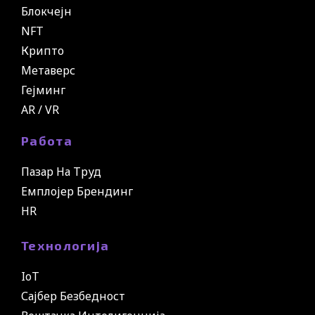
Блокчејн
NFT
Крипто
Метаверс
Гејминг
AR / VR
Работа
Пазар На Труд
Емплојер Брендинг
HR
Технологија
IoT
Сајбер Безбедност