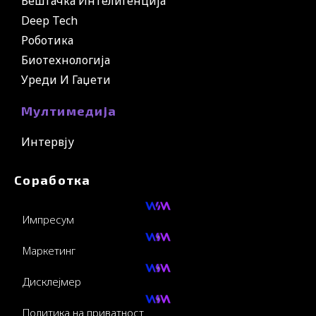
Вештачка Интелигенција
Deep Tech
Роботика
Биотехнологија
Уреди И Гаџети
Мултимедија
Интервју
Соработка
Импресум
Маркетинг
Дисклејмер
Политика на приватност