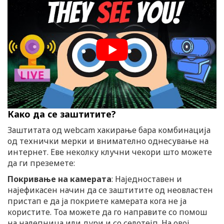
Како да се заштитите?
Заштитата од webcam хакирање бара комбинација
од технички мерки и внимателно однесување на
интернет. Еве неколку клучни чекори што можете
да ги преземете:
Покривање на камерата
: Наједноставен и
најефикасен начин да се заштитите од неовластен
пристап е да ја покриете камерата кога не ја
користите. Тоа можете да го направите со помош
на налепница или дури и со селотејп. На овој