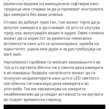
различни видови на малициозни софтвери како
тројанци или спајвер за да ја преземат контролата
врз камерата без ваше знаење.
Откако ќе добијат пристап, тие можат тајно да ја
вклучат камерата и да снимаат сè што се случува
пред неа, вклучувајќи видео и аудио. Овие снимки
можат да се користат за различни нелегални
активности како што се шпионирање, кражба на
идентитет, уцена или дури и за дистрибуција на
dark web.
Најголемиот проблем со webcam хакирањето е во
тоа што жртвата обично не е свесна дека камерата
е активирана, бидејќи напаѓачите можат да ги
исклучат индикаторите како што е LED светлото
кое обично сигнализира дека камерата е во
употреба. Тоа им овозможува на хакерите
незабележливо да ја следат активноста на жртвата
во подолг временски период.