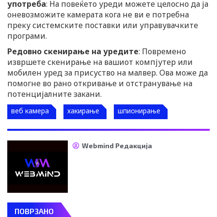
употреба
: На повеќето уреди можете целосно да ја
оневозможите камерата кога не ви е потребна
преку системските поставки или управувачките
програми.
Редовно скенирање на уредите
: Повремено
извршете скенирање на вашиот компјутер или
мобилен уред за присуство на малвер. Ова може да
помогне во рано откривање и отстранување на
потенцијалните закани.
веб камера
хакирање
шпионирање
Webmind Редакција
ПОВРЗАНО