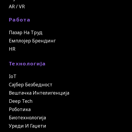
AR / VR
Работа
Пазар На Труд
Емплојер Брендинг
HR
Технологија
IoT
Сајбер Безбедност
Вештачка Интелигенција
Deep Tech
Роботика
Биотехнологија
Уреди И Гаџети