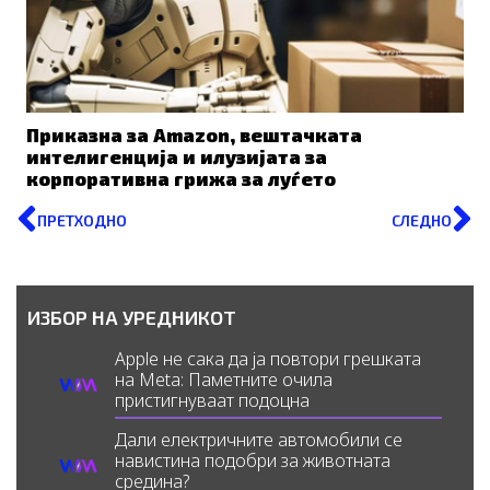
Приказна за Amazon, вештачката
интелигенција и илузијата за
корпоративна грижа за луѓето
Prev
N
ПРЕТХОДНО
СЛЕДНО
ИЗБОР НА УРЕДНИКОТ
Apple не сака да ја повтори грешката
на Meta: Паметните очила
пристигнуваат подоцна
Дали електричните автомобили се
навистина подобри за животната
средина?