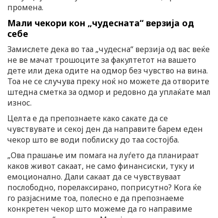
промена.
Мали чекори кон „чудесната“ верзија од
себе
Замислете дека во таа „чудесна“ верзија од вас веќе
не ве мачат трошоците за факултетот на вашето
дете или дека одите на одмор без чувство на вина.
Тоа не се случува преку ноќ но можете да отворите
штедна сметка за одмор и редовно да уплаќате мал
износ.
Целта е да препознаете како сакате да се
чувствувате и секој ден да направите барем еден
чекор што ве води поблиску до таа состојба.
„Ова прашање им помага на луѓето да планираат
каков живот сакаат, не само финансиски, туку и
емоционално. Дали сакаат да се чувствуваат
послободно, порелаксирано, поприсутно? Кога ќе
го разјасниме тоа, полесно е да препознаеме
конкретен чекор што можеме да го направиме