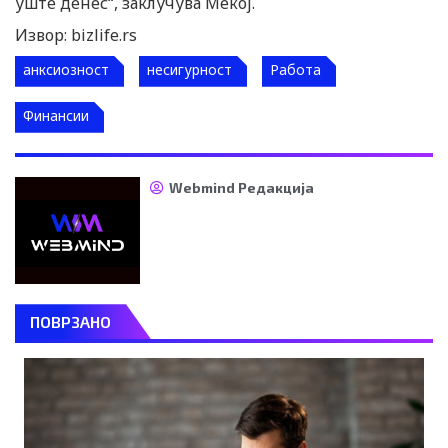
уште денес“, заклучува Мекој.
Извор: bizlife.rs
анксиозност
несигурност
Работа
Финансии
Webmind Редакција
ПОВРЗАНО