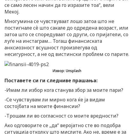
се само лесен начин да го изразите тоа“, вели
Мекој.
Многумина се чувствуваат лошо затоа што не
постигнале сѐ што сакале до одредена возраст, или
затоа што се споредуваат со други, со пријатели, со
луѓе на инстаграм… Тогаш финансиската
анксиозност всушност произлегува од
несигурност, а не од вистински проблем со парите.
Извор: Unsplash
Поставете си ги следниве прашања:
-Имам ли избор кога станува збор за моите пари?
-Се чувствувам ли мирно кога ќе ја видам
состојбата на моите финансии?
-Трошам ли во согласност со моите вредности?
Ако одговорите се „да“ веројатно сте во подобра
ситуација отколку што мислите. Ако не, време е за