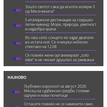
Зошто светот сака да ископа хелиум-3
од Месечината?
5 италијански дестинации за совршен
летен викенд: Море, природа, уметност
и најдобра храна
Во ова село сонцето ќе зајде двапати
во истата ноќ: Се очекува небесен
спектакл на 12.08
Сè повеќе жени организираат „solo
date“ и не чекаат друштво за уживање
НАЈНОВО
Љубовен хороскоп за август 2026:
Месец на судбински средби, големи
одлуки и нови почетоци
Огласите повеќе не се наменети само