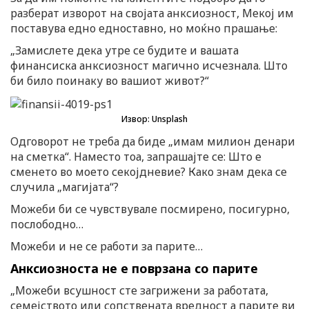
разберат изворот на својата анксиозност, Мекој им
поставува едно едноставно, но моќно прашање:
„Замислете дека утре се будите и вашата
финансиска анксиозност магично исчезнала. Што
би било поинаку во вашиот живот?“
Извор: Unsplash
Одговорот не треба да биде „имам милион денари
на сметка“. Наместо тоа, запрашајте се: Што е
сменето во моето секојдневие? Како знам дека се
случила „магијата“?
Можеби би се чувствувале посмирено, посигурно,
послободно…
Можеби и не се работи за парите…
Анксиозноста не е поврзана со парите
„Можеби всушност сте загрижени за работата,
семејството или сопствената вредност а парите ви