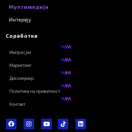
Мултимедија
Интервју
Соработка
Импресум
Маркетинг
Дисклејмер
Политика на приватност
Контакт
F
I
Y
I
L
a
n
o
c
i