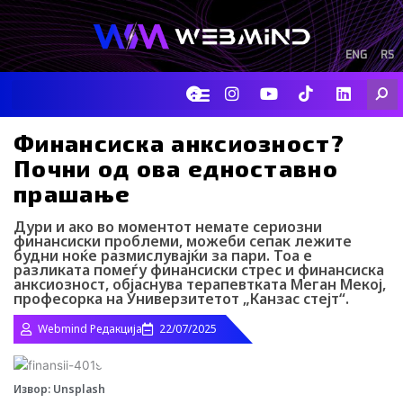
Skip
to
content
ENG
RS
F
I
Y
I
L
Searc
a
n
o
c
i
c
s
u
o
n
e
t
t
-
k
Финансиска анксиозност?
b
a
u
t
e
Почни од ова едноставно
o
g
b
i
d
o
r
e
k
i
прашање
k
a
-
n
m
t
Дури и ако во моментот немате сериозни
i
финансиски проблеми, можеби сепак лежите
k
будни ноќе размислувајќи за пари. Тоа е
t
разликата помеѓу финансиски стрес и финансиска
o
анксиозност, објаснува терапевтката Меган Мекој,
k
професорка на Универзитетот „Канзас стејт“.
-
i
Webmind Редакција
22/07/2025
c
o
n
Извор: Unsplash