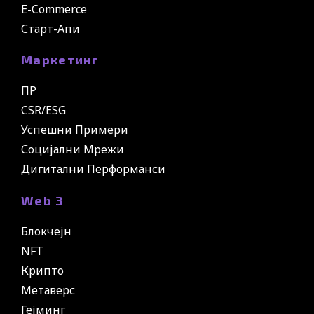
E-Commerce
Старт-Апи
Маркетинг
ПР
CSR/ESG
Успешни Примери
Социјални Мрежи
Дигитални Перформанси
Web 3
Блокчејн
NFT
Крипто
Метаверс
Гејминг