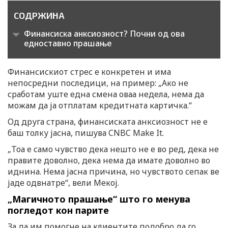
СОДРЖИНА
Финансиска анксиозност? Почни од ова
едноставно прашање
Финансискиот стрес е конкретен и има
непосредни последици, на пример: „Ако не
сработам уште една смена оваа недела, нема да
можам да ја отплатам кредитната картичка.“
Од друга страна, финансиската анксиозност не е
баш толку јасна, пишува CNBC Make It.
„Тоа е само чувство дека нешто не е во ред, дека не
правите доволно, дека нема да имате доволно во
иднина. Нема јасна причина, но чувството сепак ве
јаде одвнатре“, вели Мекој.
„Магичното прашање“ што го менува
погледот кон парите
За да им помогне на клиентите подобро да го