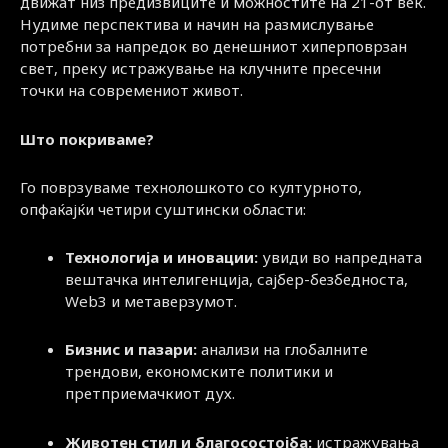
движат низ предизвиците и можностите на 21-от век.
Нудиме перспектива и начин на размислување
потребни за напредок во денешниот хиперповрзан
свет, преку истражување на клучните пресечни
точки на современиот живот.
Што покриваме?
Го поврзуваме технолошкото со културното,
опфаќајќи четири суштински области:
Технологија и иновации:
увиди во напредната
вештачка интелигенција, сајбер-безбедноста,
Web3 и метаверзумот.
Бизнис и пазари:
анализи на глобалните
трендови, економските политики и
претприемачкиот дух.
Животен стил и благосостојба:
истражувања