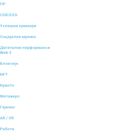
ПР
CSR/ESG
Успешни примери
Социјални мрежи
Дигитални перформанси
Web 3
Блокчејн
NFT
Крипто
Метаверс
Гејминг
AR / VR
Работа