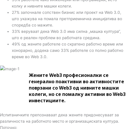
колку и нивните машки колеги.
27% започнале сопствен бизнис или проект на Web 3.0,
што укажува на помала претприемничка иницијатива во
споредба со мажите.
33% веруваат дека Web 3.0 има силна „машка култура“,
што е реален проблем во работната средина.
49% од жените работеле со скратено работно време или
хонорарно, додека само 33% работеле со полно работно
време во Web 3.0.
Жените Web3 професионалки се
генерално поактивни во активностите
поврзани со Web3 од нивните машки
колеги, но се помалку активни во Web3
инвестициите.
Испитаничките препознаваат дека жените придонесуваат за
различноста на работното место и организациската култура.
Поточно: