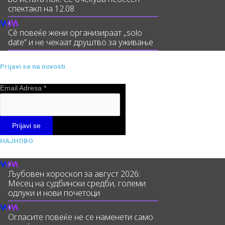
спектакл на 12.08
Сè повеќе жени организираат „solo
date“ и не чекаат друштво за уживање
Prijavi se na novosti.
Email Adresa
*
НАЈНОВО
Љубовен хороскоп за август 2026:
Месец на судбински средби, големи
одлуки и нови почетоци
Огласите повеќе не се наменети само