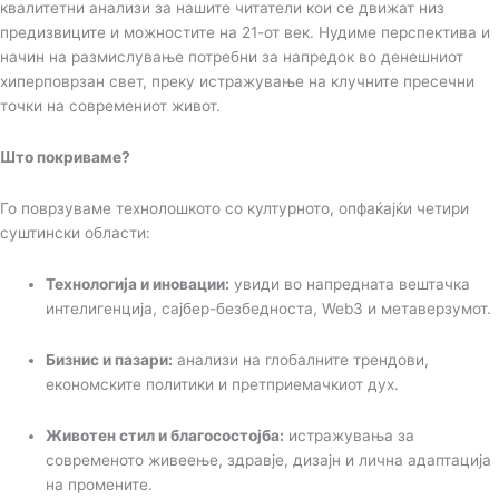
квалитетни анализи за нашите читатели кои се движат низ
предизвиците и можностите на 21-от век. Нудиме перспектива и
начин на размислување потребни за напредок во денешниот
хиперповрзан свет, преку истражување на клучните пресечни
точки на современиот живот.
Што покриваме?
Го поврзуваме технолошкото со културното, опфаќајќи четири
суштински области:
Технологија и иновации:
увиди во напредната вештачка
интелигенција, сајбер-безбедноста, Web3 и метаверзумот.
Бизнис и пазари:
анализи на глобалните трендови,
економските политики и претприемачкиот дух.
Животен стил и благосостојба:
истражувања за
современото живеење, здравје, дизајн и лична адаптација
на промените.