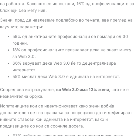
на работата. Како што се испостави, 16% од професионалците за
блокчејн беа меѓу нив.
Значи, пред да навлеземе подлабоко во темата, еве преглед на
клучните параметри:
59% од анкетираните професионалци се помлади од 30
години.
18% од професионалците признаваат дека не знаат многу
за Web 3.0.
66% веруваат дека Web 3.0 ќе го децентрализира
интернетот.
55% мислат дека Web 3.0 е иднината на интернетот.
Според ова истражување,
во Web 3.0 има 13% жени
, што не е
незначителна бројка.
Испитаниците кои се идентификуваат како жени добија
дополнителен сет на прашања за попрецизно да ги дефинираат
нивните ставови кон иднината на интернетот, како и
предизвиците со кои се соочиле досега.
33% работеле како инженерки или програмерки, исто