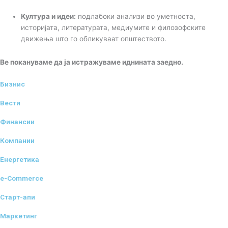
Култура и идеи:
подлабоки анализи во уметноста,
историјата, литературата, медиумите и филозофските
движења што го обликуваат општеството.
Ве покануваме да ја истражуваме иднината заедно.
Бизнис
Вести
Финансии
Компании
Енергетика
e-Commerce
Старт-апи
Маркетинг