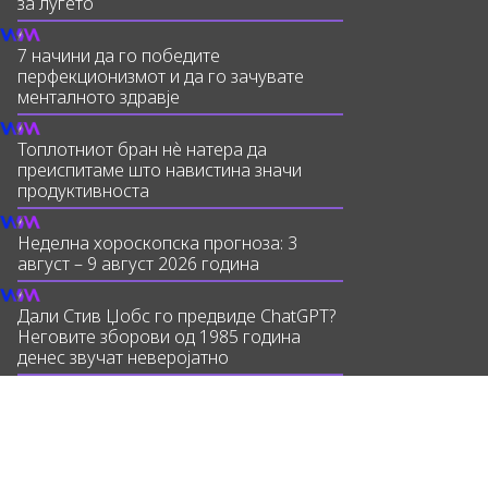
за луѓето
7 начини да го победите
перфекционизмот и да го зачувате
менталното здравје
Топлотниот бран нè натера да
преиспитаме што навистина значи
продуктивноста
Неделна хороскопска прогноза: 3
август – 9 август 2026 година
Дали Стив Џобс го предвиде ChatGPT?
Неговите зборови од 1985 година
денес звучат неверојатно