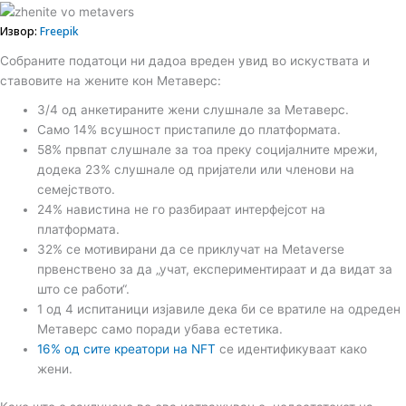
Извор:
Freepik
Собраните податоци ни дадоа вреден увид во искуствата и
ставовите на жените кон Метаверс:
3/4 од анкетираните жени слушнале за Метаверс.
Само 14% всушност пристапиле до платформата.
58% првпат слушнале за тоа преку социјалните мрежи,
додека 23% слушнале од пријатели или членови на
семејството.
24% навистина не го разбираат интерфејсот на
платформата.
32% се мотивирани да се приклучат на Metaverse
првенствено за да „учат, експериментираат и да видат за
што се работи“.
1 од 4 испитаници изјавиле дека би се вратиле на одреден
Метаверс само поради убава естетика.
16% од сите креатори на NFT
се идентификуваат како
жени.