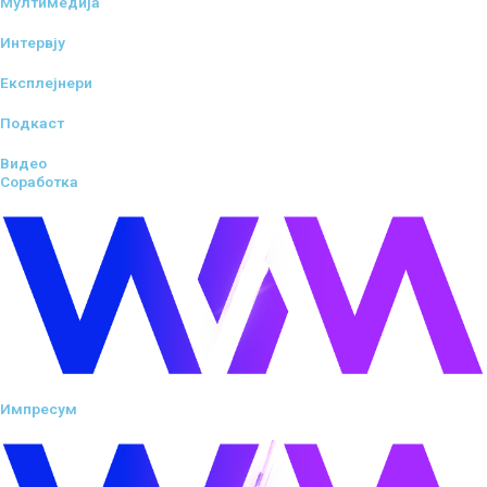
Мултимедија
Интервју
Експлејнери
Подкаст
Видео
Соработка
Импресум