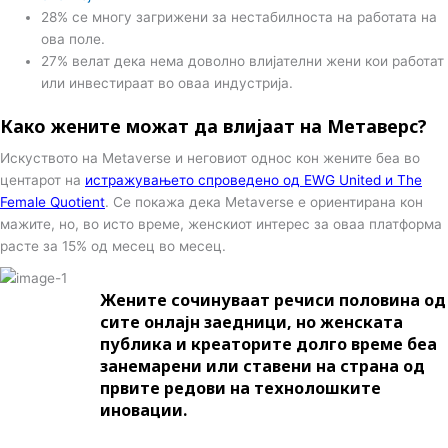
28% се многу загрижени за нестабилноста на работата на
ова поле.
27% велат дека нема доволно влијателни жени кои работат
или инвестираат во оваа индустрија.
Како жените можат да влијаат на Метаверс?
Искуството на Metaverse и неговиот однос кон жените беа во
центарот на
истражувањето спроведено од EWG United и The
Female Quotient
. Се покажа дека Metaverse е ориентирана кон
мажите, но, во исто време, женскиот интерес за оваа платформа
расте за 15% од месец во месец.
Жените сочинуваат речиси половина од
сите онлајн заедници, но женската
публика и креаторите долго време беа
занемарени или ставени на страна од
првите редови на технолошките
иновации.