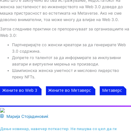
Како што е заклучено во ова истражување, недостатокот на
женска застапеност во инженерството на Web 3.0 доведе до
машка пристрасност во естетиката на Metaverse. Ако не сме
доволно внимателни, тоа може многу да влијае на Web 3.0.
Затоа следниве практики се препорачуваат за организациите на
Web 3.0:
Партнерирајте со женски креатори за да генерирате Web
3.0 содржина.
Допрете го талентот за да информирате за инклузивни
аватари и виртуелни мерења на производи.
Шампионска женска уметност и мисловно лидерство
преку NFTs.
Жените во Web 3
Жените во Метаверс
Метаверс
Марија Стојадиновиќ
Дење новинар, навечер поткастер. Не пишува со цел да ги