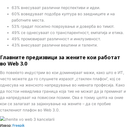
63% внесуваат различни перспективи и идеи.
60% воведуваат подобра култура во заедниците и на
работните места.
53% градат посилно поврзување и доверба во тимот.
49% се однесуваат со транспарентност, емпатија и етика.
49% промовираат различност и инклузивност.
43% внесуваат различни вештини и таленти.
Главните предизвици за жените кои работат
во Web 3.0
Во повеќето индустрии во кои доминираат мажи, како што е ИТ,
често можете да го слушнете изразот „стаклен плафон“, кој се
однесува на женското напредување во нивната професија. Како
да постои невидлива граница која тие не можат да ја преминат и
да напредуваат на повисоки позиии. Ова е токму целта на оние
кои се залагаат за зајакнување на жените – да се пробие
стаклениот плафон во Web 3.0.
Извор:
Freepik