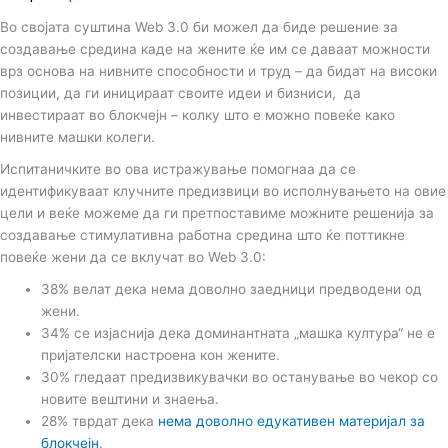
Во својата суштина Web 3.0 би можел да биде решение за
создавање средина каде на жените ќе им се даваат можности
врз основа на нивните способности и труд – да бидат на високи
позиции, да ги иницираат своите идеи и бизниси, да
инвестираат во блокчејн – колку што е можно повеќе како
нивните машки колеги.
Испитаничките во ова истражување помогнаа да се
идентификуваат клучните предизвици во исполнувањето на овие
цели и веќе можеме да ги претпоставиме можните решенија за
создавање стимулативна работна средина што ќе поттикне
повеќе жени да се вклучат во Web 3.0:
38% велат дека нема доволно заедници предводени од
жени.
34% се изјаснија дека доминантната „машка култура“ не е
пријателски настроена кон жените.
30% гледаат предизвикувачки во останување во чекор со
новите вештини и знаења.
28% тврдат дека
нема доволно едукативен материјал за
блокчејн
.