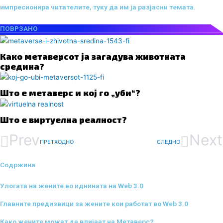
импресионира читателите, туку да им ја разјасни темата.
ПОВРЗАНО
Како метаверсот ја загадува животната
средина?
Што е метаверс и кој го „уби“?
Што е виртуелна реалност?
Prev
Next
ПРЕТХОДНО
СЛЕДНО
Содржина
Улогата на жените во иднината на Web 3.0
Главните предизвици за жените кои работат во Web 3.0
Како жените можат да влијаат на Метаверс?