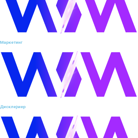
Маркетинг
Дисклејмер