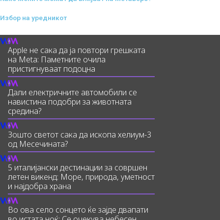
Избор на уредникот
Apple не сака да ја повтори грешката
на Meta: Паметните очила
пристигнуваат подоцна
Дали електричните автомобили се
навистина подобри за животната
средина?
Зошто светот сака да ископа хелиум-3
од Месечината?
5 италијански дестинации за совршен
летен викенд: Море, природа, уметност
и најдобра храна
Во ова село сонцето ќе зајде двапати
во истата ноќ: Се очекува небесен