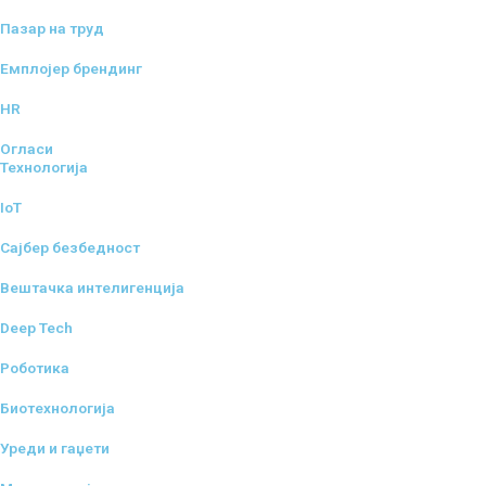
Пазар на труд
Емплојер брендинг
HR
Огласи
Технологија
IoT
Сајбер безбедност
Вештачка интелигенција
Deep Tech
Роботика
Биотехнологија
Уреди и гаџети