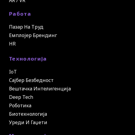
AR / VR
Работа
Пазар На Труд
Емплојер Брендинг
HR
Технологија
IoT
Сајбер Безбедност
Вештачка Интелигенција
Deep Tech
Роботика
Биотехнологија
Уреди И Гаџети