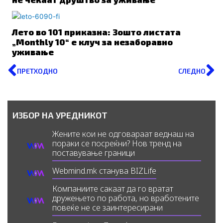
Лето во 101 приказна: Зошто листата
„Monthly 10“ е клуч за незаборавно
уживање
Prev
N
ПРЕТХОДНО
СЛЕДНО
ИЗБОР НА УРЕДНИКОТ
Жените кои не одговараат веднаш на
пораки се посреќни? Нов тренд на
поставување граници
Webmind.mk станува BIZLife
Компаниите сакаат да го вратат
дружењето по работа, но вработените
повеќе не се заинтересирани