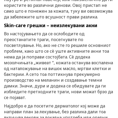
користите во различни денови. Овој пристап не
само што е понежен за кожата, туку ви овозможува
да забележите што всушност прави разлика.
Skin-care грешки – неизлекувани акни
Во настојувањето да се ослободите од
преостанатите траги, посегнувате по
посветлување. Но, ако не сте го решиле основниот
проблем, како што се сè уште активните акни тоа
нема да ја поправи состојбата. Сè додека
мозолчињата „живеат “, кожата останува воспалена
од наталожување на вишок масло, мртви клетки и
бактерии. А сето тоа поттикнува прекумерно
производство на меланин и создавање темни
дамки. Значи, дури и додека се обидувате да ги
избледите претходните траги, нови можат брзо да
се појават.
Најдобро е да посетите дерматолог кој може да
направи план за лекување, без разлика дали тоа
вклучува лекови за локална употреба или орални