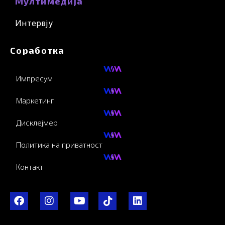
Мултимедија
Интервју
Соработка
Импресум
Маркетинг
Дисклејмер
Политика на приватност
Контакт
F
I
Y
I
L
a
n
o
c
i
c
s
u
o
n