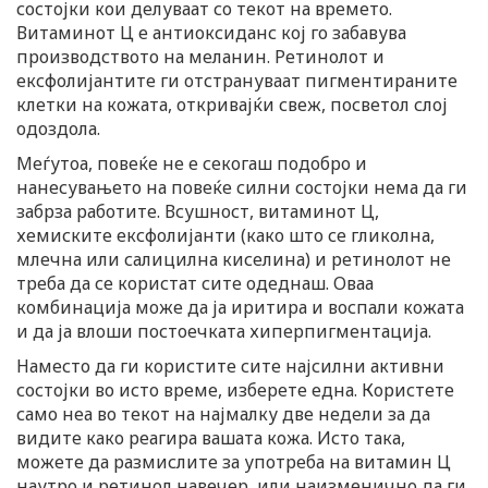
состојки кои делуваат со текот на времето.
Витаминот Ц е антиоксиданс кој го забавува
производството на меланин. Ретинолот и
ексфолијантите ги отстрануваат пигментираните
клетки на кожата, откривајќи свеж, посветол слој
одоздола.
Меѓутоа, повеќе не е секогаш подобро и
нанесувањето на повеќе силни состојки нема да ги
забрза работите. Всушност, витаминот Ц,
хемиските ексфолијанти (како што се гликолна,
млечна или салицилна киселина) и ретинолот не
треба да се користат сите одеднаш. Оваа
комбинација може да ја иритира и воспали кожата
и да ја влоши постоечката хиперпигментација.
Наместо да ги користите сите најсилни активни
состојки во исто време, изберете една. Користете
само неа во текот на најмалку две недели за да
видите како реагира вашата кожа. Исто така,
можете да размислите за употреба на витамин Ц
наутро и ретинол навечер, или наизменично да ги