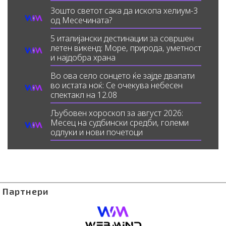
Зошто светот сака да ископа хелиум-3
од Месечината?
5 италијански дестинации за совршен
летен викенд: Море, природа, уметност
и најдобра храна
Во ова село сонцето ќе зајде двапати
во истата ноќ: Се очекува небесен
спектакл на 12.08
Љубовен хороскоп за август 2026:
Месец на судбински средби, големи
одлуки и нови почетоци
Партнери