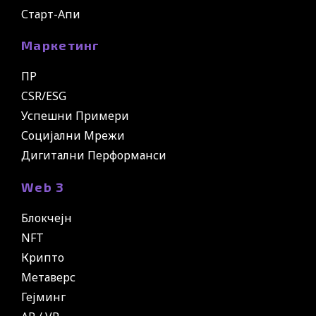
Старт-Апи
Маркетинг
ПР
CSR/ESG
Успешни Примери
Социјални Мрежи
Дигитални Перформанси
Web 3
Блокчејн
NFT
Крипто
Метаверс
Гејминг