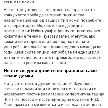
темните дамки.
Не постои универзален одговор на прашањето
колку често треба да се прави пилинг тоа
навистина зависи од вашиот тип кожа, потребите
и толеранцијата. Но, паметно е да бидете
претпазливи: Избегнувајте физички пилинзи ако
кожата ви е тенка и чувствителна. Меѓутоа, ако
кожата ви е порсна или поотпорна, нивната
употреба не повеќе од еднаш неделно може да ви
годи. Хемиските опции испробајте ги еднаш или
двапати неделно, а потоа прилагодете врз основа
на тоа како реагира вашата кожа.
Не сте сигурни дали се во прашање само
темни дамки
Ниту сите темни дамки не се исти. Всушност,
кафеавите дамки кои ги познавате технички се
нарекуваат постинфламаторна хиперпигментација
(PIH). Но постои и постинфлаторна еритема (PIE).
Овие дамки по мозолчињата изгледаат слично на