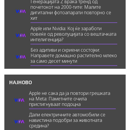
Генерацијата Z враќа тренд од
почетокот на 2000-тите: Малите
дигитални фотоапарати повторно се
хит
Apple или Nvidia: Кој ќе заработи
повеќе од револуцијата со вештачката
интелигенција?
Без адитиви и скриени состојки:
Направете домашно растително млеко
за само десет минути
НАЈНОВО
Apple не сака да ја повтори грешката
на Meta: Паметните очила
пристигнуваат подоцна
Дали електричните автомобили се
навистина подобри за животната
средина?