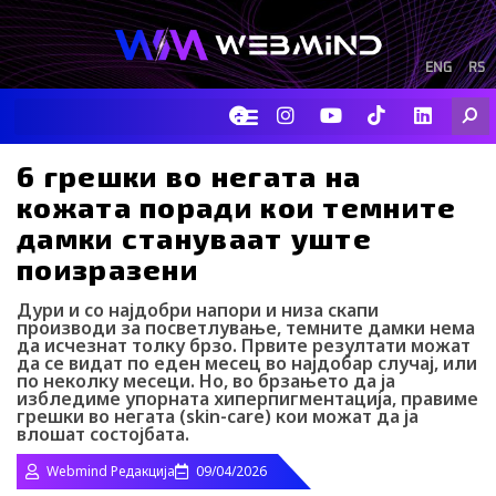
Skip
to
content
ENG
RS
F
I
Y
I
L
Searc
a
n
o
c
i
c
s
u
o
n
e
t
t
-
k
6 грешки во негата на
b
a
u
t
e
кожата поради кои темните
o
g
b
i
d
o
r
e
k
i
дамки стануваат уште
k
a
-
n
поизразени
m
t
i
k
Дури и со најдобри напори и низа скапи
t
производи за посветлување, темните дамки нема
o
да исчезнат толку брзо. Првите резултати можат
да се видат по еден месец во најдобар случај, или
k
по неколку месеци. Но, во брзањето да ја
-
избледиме упорната хиперпигментација, правиме
i
грешки во негата (skin-care) кои можат да ја
c
влошат состојбата.
o
n
Webmind Редакција
09/04/2026