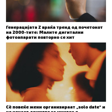
Генерацијата Z враќа тренд од почетокот
на 2000-тите: Малите дигитални
фотоапарати повторно се хит
Сè повеќе жени организираат „solo date“ и
не чекаат друштво за уживање