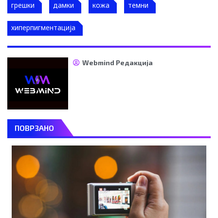
грешки
дамки
кожа
темни
хиперпигментација
Webmind Редакција
ПОВРЗАНО