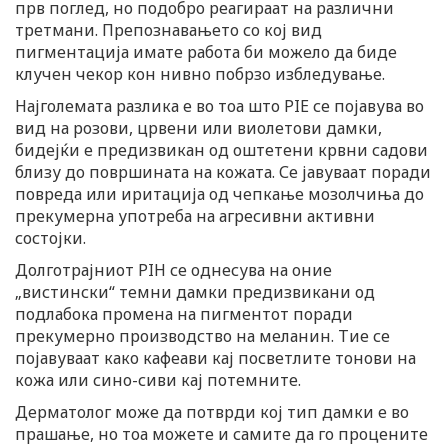
прв поглед, но подобро реагираат на различни
третмани. Препознавањето со кој вид
пигментација имате работа би можело да биде
клучен чекор кон нивно побрзо избледување.
Најголемата разлика е во тоа што PIE се појавува во
вид на розови, црвени или виолетови дамки,
бидејќи е предизвикан од оштетени крвни садови
близу до површината на кожата. Се јавуваат поради
повреда или иритација од чепкање мозолчиња до
прекумерна употреба на агресивни активни
состојки.
Долготрајниот PIH се однесува на оние
„вистински“ темни дамки предизвикани од
подлабока промена на пигментот поради
прекумерно производство на меланин. Тие се
појавуваат како кафеави кај посветлите тонови на
кожа или сино-сиви кај потемните.
Дерматолог може да потврди кој тип дамки е во
прашање, но тоа можете и самите да го процените