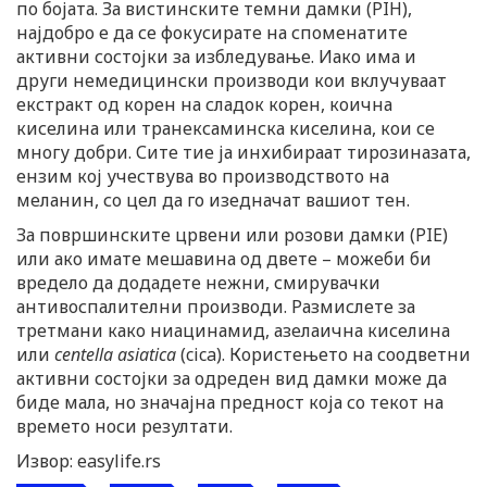
по бојата. За вистинските темни дамки (PIH),
најдобро е да се фокусирате на споменатите
активни состојки за избледување. Иако има и
други немедицински производи кои вклучуваат
екстракт од корен на сладок корен, коична
киселина или транексаминска киселина, кои се
многу добри. Сите тие ја инхибираат тирозиназата,
ензим кој учествува во производството на
меланин, со цел да го изедначат вашиот тен.
За површинските црвени или розови дамки (PIE)
или ако имате мешавина од двете – можеби би
вредело да додадете нежни, смирувачки
антивоспалителни производи. Размислете за
третмани како ниацинамид, азелаична киселина
или
centella asiatica
(cica). Користењето на соодветни
активни состојки за одреден вид дамки може да
биде мала, но значајна предност која со текот на
времето носи резултати.
Извор: easylife.rs