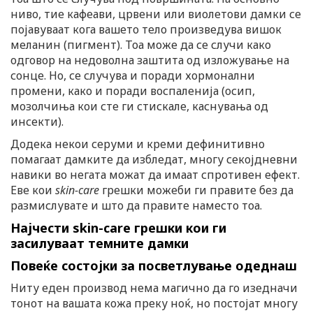
ниво, тие кафеави, црвени или виолетови дамки се
појавуваат кога вашето тело произведува вишок
меланин (пигмент). Тоа може да се случи како
одговор на недоволна заштита од изложување на
сонце. Но, се случува и поради хормонални
промени, како и поради воспаленија (осип,
мозолчиња кои сте ги стискале, каснувања од
инсекти).
Додека некои серуми и креми дефинитивно
помагаат дамките да избледат, многу секојдневни
навики во негата можат да имаат спротивен ефект.
Еве кои
skin-care
грешки можеби ги правите без да
размислувате и што да правите наместо тоа.
Најчести skin-care грешки кои ги
засилуваат темните дамки
Повеќе состојки за посветлување одеднаш
Ниту еден производ нема магично да го изедначи
тонот на вашата кожа преку ноќ, но постојат многу