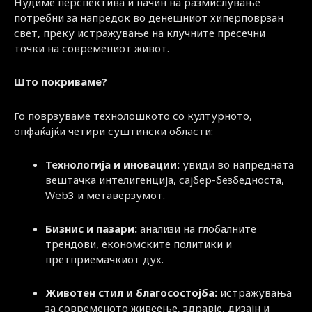
Нудиме перспектива и начин на размислување
потребни за напредок во денешниот хиперповрзан
свет, преку истражување на клучните пресечни
точки на современиот живот.
Што покриваме?
Го поврзуваме технолошкото со културното,
опфаќајќи четири суштински области:
Технологија и иновации:
увиди во напредната
вештачка интелигенција, сајбер-безбедноста,
Web3 и метаверзумот.
Бизнис и пазари:
анализи на глобалните
трендови, економските политики и
претприемачкиот дух.
Животен стил и благосостојба:
истражувања
за современото живеење, здравје, дизајн и