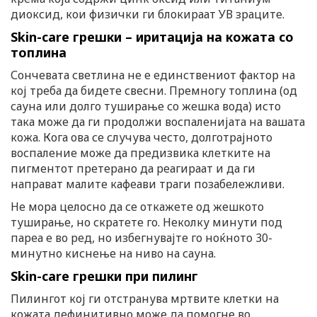
диоксид, кои физички ги блокираат УВ зраците.
Skin-care грешки – иритација на кожата со
топлина
Сончевата светлина не е единствениот фактор на
кој треба да бидете свесни. Премногу топлина (од
сауна или долго туширање со жешка вода) исто
така може да ги продолжи воспаленијата на вашата
кожа. Кога ова се случува често, долготрајното
воспаление може да предизвика клетките на
пигментот претерано да реагираат и да ги
направат малите кафеави траги позабележливи.
Не мора целосно да се откажете од жешкото
туширање, но скратете го. Неколку минути под
пареа е во ред, но избегнувајте го ноќното 30-
минутно киснење на ниво на сауна.
Skin-care грешки при пилинг
Пилингот кој ги отстранува мртвите клетки на
кожата дефинитивно може да помогне во