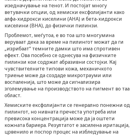
изедначување на тенот. И постојат многу
ветувачки опции, од хемиски ексфолијанти како
алфа-хидрокси киселини (AHA) и бета-хидрокси
киселини (BHA), до физички пилинзи.
Проблемот, меѓутоа, е во тоа што многумина
веруваат дека за време на пилингот можат да ги
„изрибаат“ темните дамки што има спротивен
ефект. Ова посебно се однесува на физичките
пилинзи кои содржат абразивни состојки. Кај
чувствителните типови кожа, механичкото
триење може да создаде микротрауми или
воспаленија, што може да сигнализира
зголемување на производството на пигмент во таа
област.
Хемиските ексфолијанти се генерално понежни од
пилингот, но нивната пречеста употреба или
превисока концентрација може да ја оштети
кожната бариера. Резултатот е засилена иритација,
црвенило и поспор процес на избледување на