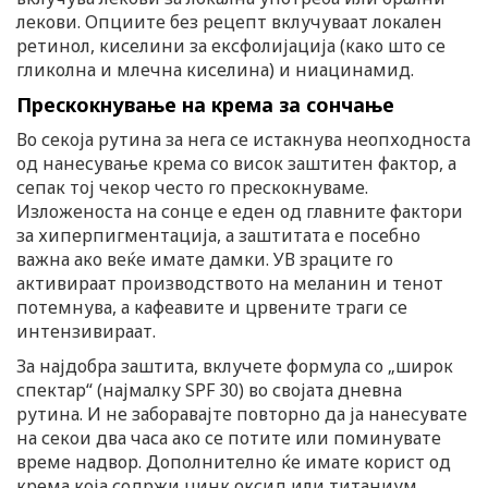
лекови. Опциите без рецепт вклучуваат локален
ретинол, киселини за ексфолијација (како што се
гликолна и млечна киселина) и ниацинамид.
Прескокнување на крема за сончање
Во секоја рутина за нега се истакнува неопходноста
од нанесување крема со висок заштитен фактор, а
сепак тој чекор често го прескокнуваме.
Изложеноста на сонце е еден од главните фактори
за хиперпигментација, а заштитата е посебно
важна ако веќе имате дамки. УВ зраците го
активираат производството на меланин и тенот
потемнува, а кафеавите и црвените траги се
интензивираат.
За најдобра заштита, вклучете формула со „широк
спектар“ (најмалку SPF 30) во својата дневна
рутина. И не заборавајте повторно да ја нанесувате
на секои два часа ако се потите или поминувате
време надвор. Дополнително ќе имате корист од
крема која содржи цинк оксид или титаниум