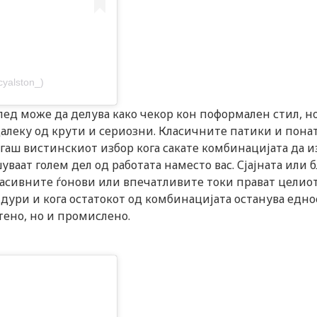
cyalston_)
лед може да делува како чекор кон поформален стил, н
далеку од крути и сериозни. Класичните патики и пона
когаш вистинскиот избор кога сакате комбинацијата да и
ваат голем дел од работата наместо вас. Сјајната или б
асивните ѓонови или впечатливите токи прават целио
дури и кога остатокот од комбинацијата останува едно
тено, но и промислено.