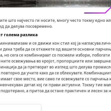
те што најчесто ги носите, многу често токму едно и
ед да делува посовремено.
ат голема разлика
минимализам и се движи кон стил кој ја нагласува личн
и дека треба да се откажете од вашите основни парчињ
а, но сега се комбинираат со посмели избори, побогати
лните освежувања во кројот, пропорциите или завршна
инација да ја претворат во изглед што делува промисл
 повторно да учите како да се облекувате. Комбинации
у имаат свое место, вие само ги освежувате со парчиња 
 неочекуван детал кој ги прави актуелни. Токму тие ма
подотерано, а притоа да остане практичен и лесен за 