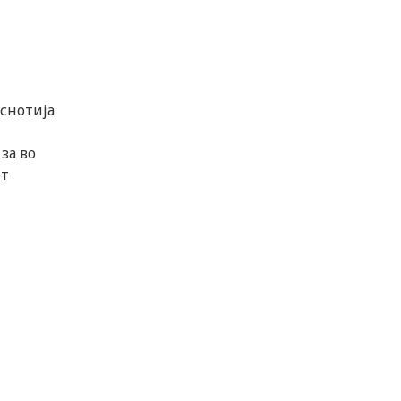
еснотија
за во
от