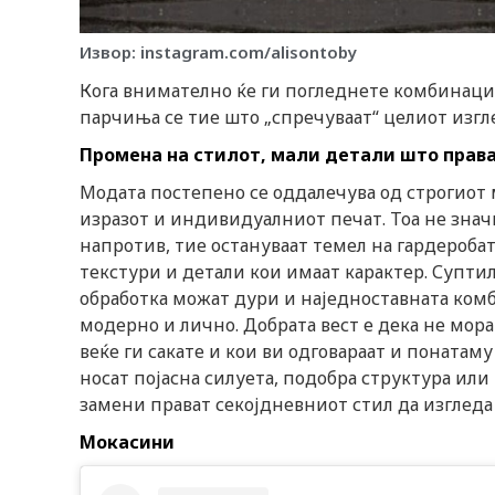
Извор: instagram.com/alisontoby
Кога внимателно ќе ги погледнете комбинации
парчиња се тие што „спречуваат“ целиот изгл
Промена на стилот, мали детали што прав
Модата постепено се оддалечува од строгиот 
изразот и индивидуалниот печат. Тоа не знач
напротив, тие остануваат темел на гардеробат
текстури и детали кои имаат карактер. Супти
обработка можат дури и наједноставната комб
модерно и лично. Добрата вест е дека не мора
веќе ги сакате и кои ви одговараат и понатам
носат појасна силуета, подобра структура или
замени прават секојдневниот стил да изгледа 
Мокасини