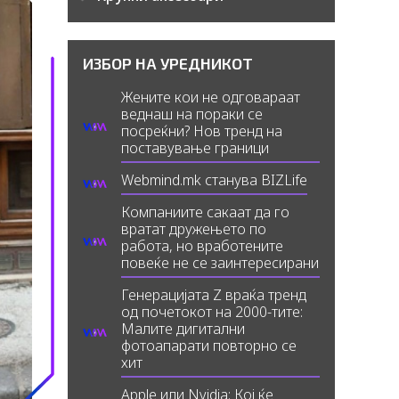
ИЗБОР НА УРЕДНИКОТ
Жените кои не одговараат
веднаш на пораки се
посреќни? Нов тренд на
поставување граници
Webmind.mk станува BIZLife
Компаниите сакаат да го
вратат дружењето по
работа, но вработените
повеќе не се заинтересирани
Генерацијата Z враќа тренд
од почетокот на 2000-тите:
Малите дигитални
фотоапарати повторно се
хит
Apple или Nvidia: Кој ќе