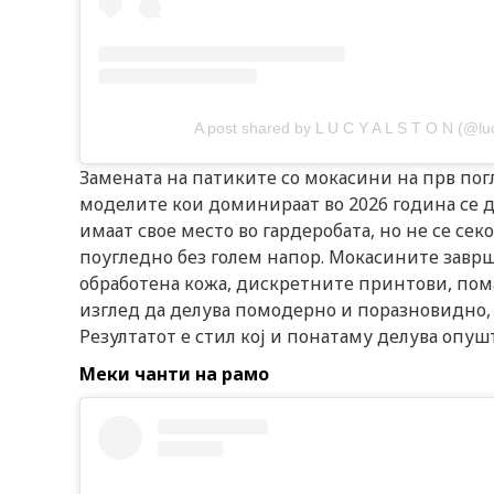
A post shared by L U C Y A L S T O N (@lu
Замената на патиките со мокасини на прв пог
моделите кои доминираат во 2026 година се 
имаат свое место во гардеробата, но не се се
поугледно без голем напор. Мокасините завршу
обработена кожа, дискретните принтови, пом
изглед да делува помодерно и поразновидно, 
Резултатот е стил кој и понатаму делува опуш
Меки чанти на рамо