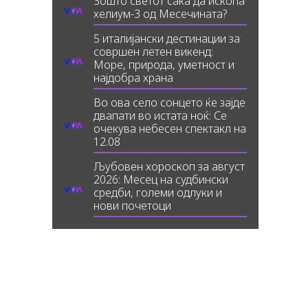
Зошто светот сака да ископа
хелиум-3 од Месечината?
5 италијански дестинации за
совршен летен викенд:
Море, природа, уметност и
најдобра храна
Во ова село сонцето ќе зајде
двапати во истата ноќ: Се
очекува небесен спектакл на
12.08
Љубовен хороскоп за август
2026: Месец на судбински
средби, големи одлуки и
нови почетоци