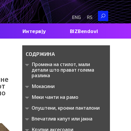
Search
ENG
RS
Интервју
BIZBendovi
СОДРЖИНА
Промена на стилот, мали
детали што прават голема
разлика
 не
от
Мокасини
но
Меки чанти на рамо
Опуштени, кроени панталони
Впечатлив капут или јакна
Крупни аксесоари