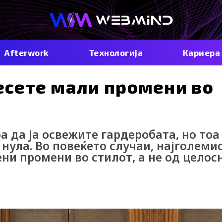
Afterwork
Технологија
Кариера
несете мали промени во
а да ја освежите гардеробата, но тоа
 нула. Во повеќето случаи, најголеми
ни промени во стилот, а не од целос