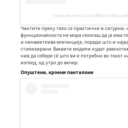
A post shared by Lucy Williams (@lucywil
Чантите преку тело се практични и сигурни, н
функционалноста не мора секогаш да ја има гл
и ненаметлива елеганција, поради што и на
стилизирани. Ваквите модели нудат рамнотежа
нив да собере сè што ви е потребно во текот н
изглед, од утро до вечер.
Опуштени, кроени панталони