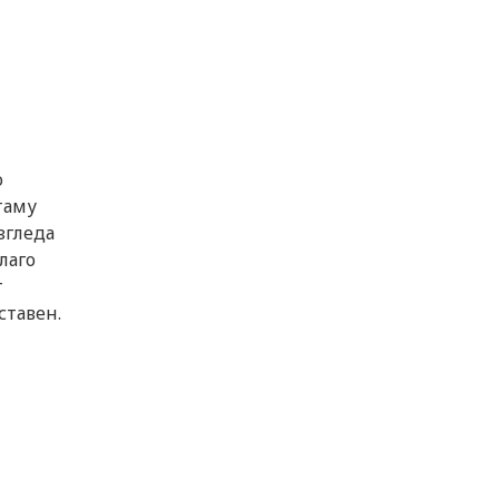
о
таму
згледа
лаго
т
ставен.