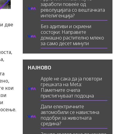
заработи повеќе од
револуцијата со вештачката
интелигенција?
ли две
Без адитиви и скриени
состојки: Направете
домашно растително млеко
за само десет минути
оста,
а,
НАЈНОВО
та
Apple не сака да ја повтори
ено,
грешката на Meta:
те кои
Паметните очила
кои
пристигнуваат подоцна
ли
Дали електричните
носење.
автомобили се навистина
подобри за животната
средина?