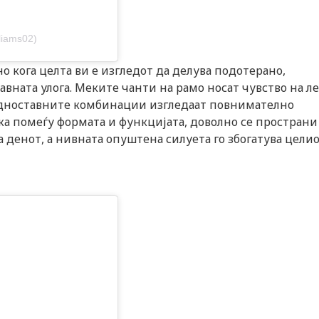
liams02)
о кога целта ви е изгледот да делува подотерано,
авната улога. Меките чанти на рамо носат чувство на л
једноставните комбинации изгледаат повнимателно
 помеѓу формата и функцијата, доволно се пространи 
а денот, а нивната опуштена силуета го збогатува цели